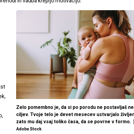
rehodi in vadba krepijo motivacijo.
est
ek,
Zelo pomembno je, da si po porodu ne postavljaš ne
ciljev. Tvoje telo je devet mesecev ustvarjalo življe
o,
zato mu daj vsaj toliko časa, da se povrne v formo.
Adobe Stock