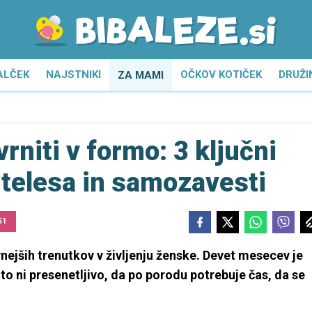
ALČEK
NAJSTNIKI
OČKOV KOTIČEK
DRUŽI
ZA MAMI
rniti v formo: 3 ključni
 telesa in samozavesti
51
vnejših trenutkov v življenju ženske. Devet mesecev je
zato ni presenetljivo, da po porodu potrebuje čas, da se