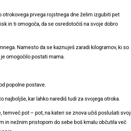
Do otrokovega prvega rojstnega dne želim izgubiti pet
isk in ti omogoča, da se osredotočiš na svoje dobro
jemnega. Namesto da se kaznuješ zaradi kilogramov, ki so
ti je omogočilo postati mama.
od popolne postave.
o najboljše, kar lahko narediš tudi za svojega otroka.
 temveč pot – pot, na kateri se znova učiš poslušati svo
jem in nežnim pristopom do sebe boš kmalu občutila več