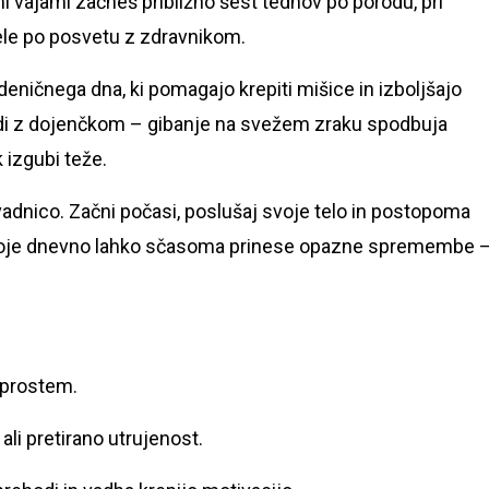
imi vajami začneš približno šest tednov po porodu, pri
ele po posvetu z zdravnikom.
eničnega dna, ki pomagajo krepiti mišice in izboljšajo
hodi z dojenčkom – gibanje na svežem zraku spodbuja
 izgubi teže.
lovadnico. Začni počasi, poslušaj svoje telo in postopoma
 hoje dnevno lahko sčasoma prinese opazne spremembe 
a prostem.
ali pretirano utrujenost.