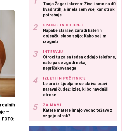
Tanja Žagar iskreno: Živeli smo na 40
kvadratih, a imela sem vse, kar otrok
potrebuje
SPANJE IN DOJENJE
Napake staršev, zaradi katerih
dojenčki slabo spijo: Kako se jim
izogniti
INTERVJU
Otroci tu za en teden oddajo telefone,
nato pa se zgodi nekaj
nepričakovanega
IZLETI IN POČITNICE
Le uro iz Ljubljane se skriva pravi
naravni čudež: izlet, ki bo navdušil
otroke
realnih
ZA MAMI
Katere matere imajo vedno težave z
nje –
vzgojo otrok?
FOTO: