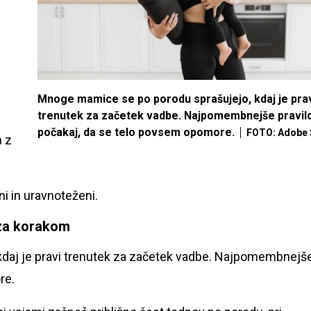
Mnoge mamice se po porodu sprašujejo, kdaj je pra
trenutek za začetek vadbe. Najpomembnejše pravilo
počakaj, da se telo povsem opomore.
FOTO: Adobe 
m z
lni in uravnoteženi.
 za korakom
daj je pravi trenutek za začetek vadbe. Najpomembnejš
re.