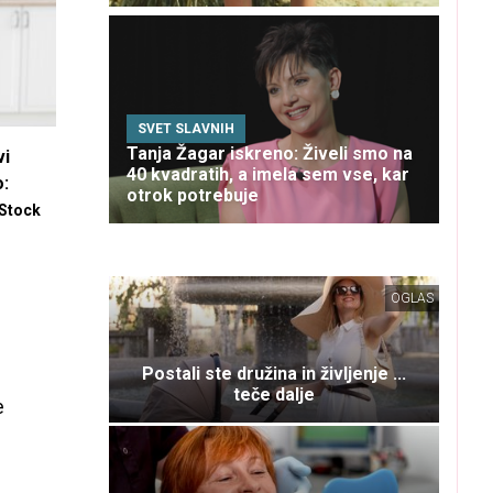
SVET SLAVNIH
Tanja Žagar iskreno: Živeli smo na
vi
40 kvadratih, a imela sem vse, kar
:
otrok potrebuje
Stock
OGLAS
Postali ste družina in življenje ...
teče dalje
e