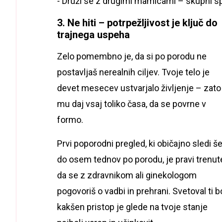
- Druži se z drugimi mamicami – skupni sp
3. Ne hiti – potrpežljivost je ključ do
trajnega uspeha
Zelo pomembno je, da si po porodu ne
postavljaš nerealnih ciljev. Tvoje telo je
devet mesecev ustvarjalo življenje – zato
mu daj vsaj toliko časa, da se povrne v
formo.
Prvi poporodni pregled, ki običajno sledi š
do osem tednov po porodu, je pravi trenut
da se z zdravnikom ali ginekologom
pogovoriš o vadbi in prehrani. Svetoval ti b
kakšen pristop je glede na tvoje stanje