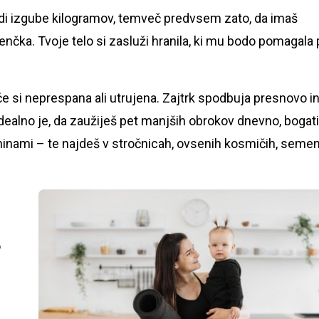
adi izgube kilogramov, temveč predvsem zato, da imaš
enčka. Tvoje telo si zasluži hranila, ki mu bodo pomagala 
e si neprespana ali utrujena. Zajtrk spodbuja presnovo in 
 Idealno je, da zaužiješ pet manjših obrokov dnevno, bogat
kninami – te najdeš v stročnicah, ovsenih kosmičih, seme
o