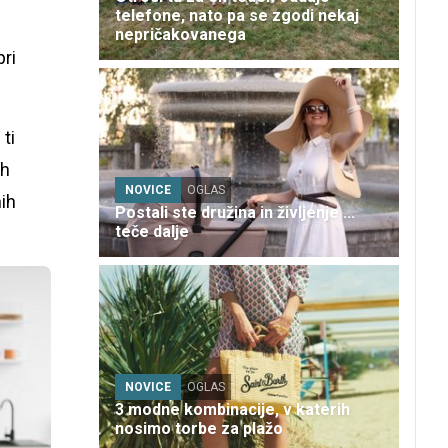
telefone, nato pa se zgodi nekaj
nepričakovanega
pri
ti
ih
NOVICE
OGLAS
nih
Postali ste družina in življenje ...
teče dalje
NOVICE
OGLAS
3 modne kombinacije, v katerih
nosimo torbe za plažo