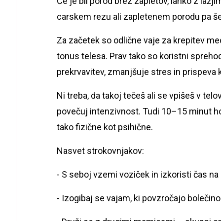
Če je bil porod brez zapletov, lahko z lažj
carskem rezu ali zapletenem porodu pa š
Za začetek so odlične vaje za krepitev med
tonus telesa. Prav tako so koristni spre
prekrvavitev, zmanjšuje stres in prispeva k
Ni treba, da takoj tečeš ali se vpišeš v te
povečuj intenzivnost. Tudi 10–15 minut
tako fizične kot psihične.
Nasvet strokovnjakov:
- S seboj vzemi voziček in izkoristi čas n
- Izogibaj se vajam, ki povzročajo bolečino 