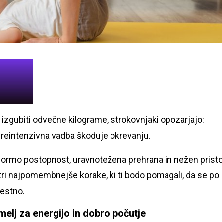
zgubiti odvečne kilograme, strokovnjaki opozarjajo:
n preintenzivna vadba škoduje okrevanju.
 v formo postopnost, uravnotežena prehrana in nežen prist
tri najpomembnejše korake, ki ti bodo pomagali, da se po
estno.
elj za energijo in dobro počutje