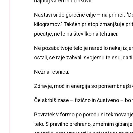
najbolj varen in učinkovit.
Nastavi si dolgoročne cilje – na primer: "
kilogramov." Takšen pristop zmanjšuje prit
počutje, ne le na številko na tehtnici.
Ne pozabi: tvoje telo je naredilo nekaj iz
ostali, se raje zahvali svojemu telesu, da 
Nežna resnica:
Zdravje, moč in energija so pomembnejši 
Če skrbiš zase – fizično in čustveno – bo t
Povratek v formo po porodu ni tekmovanje,
telo. S pravilno prehrano, zmernim giban