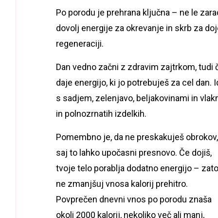
Po porodu je prehrana ključna – ne le zar
dovolj energije za okrevanje in skrb za doj
regeneraciji.
Dan vedno začni z zdravim zajtrkom, tudi č
daje energijo, ki jo potrebuješ za cel dan.
s sadjem, zelenjavo, beljakovinami in vla
in polnozrnatih izdelkih.
Pomembno je, da ne preskakuješ obrokov,
saj to lahko upočasni presnovo. Če dojiš,
tvoje telo porablja dodatno energijo – zat
ne zmanjšuj vnosa kalorij prehitro.
Povprečen dnevni vnos po porodu znaša
okoli 2000 kalorij, nekoliko več ali manj,