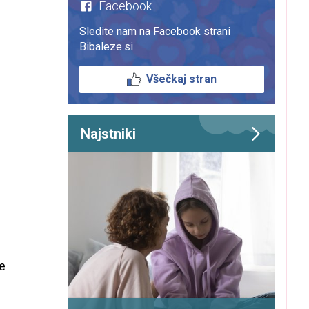
Facebook
Sledite nam na Facebook strani
Bibaleze.si
Všečkaj stran
Najstniki
je