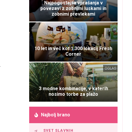
Najpogostejša vprašanja v
povezavi z zobnimi luskami in
zobnimi prevlekami
10 let in več kot 1.300 lokacij Fresh
Corner
–
OGLAS
3 modne kombinacije, v katerih
nosimo torbe za plažo
Najbolj brano
SVET SLAVNIH