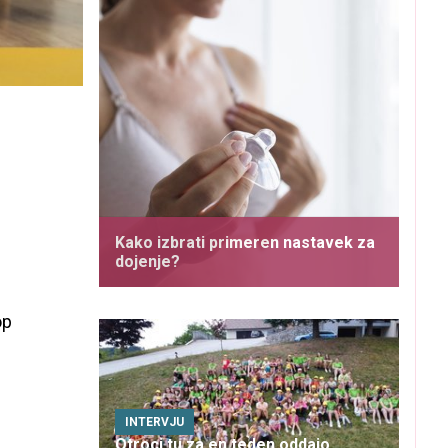
Kako izbrati primeren nastavek za
dojenje?
op
INTERVJU
Otroci tu za en teden oddajo