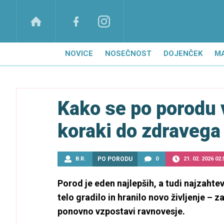
NOVICE
NOSEČNOST
DOJENČEK
M
Kako se po porodu v
koraki do zdravega
B.R.
PO PORODU
0
21. 02. 2026 02.
Porod je eden najlepših, a tudi najzahte
telo gradilo in hranilo novo življenje – 
ponovno vzpostavi ravnovesje.