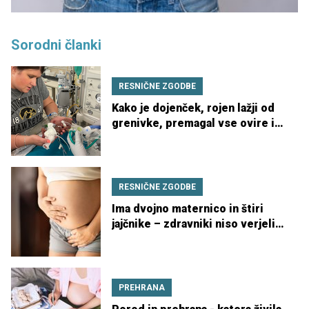
Sorodni članki
RESNIČNE ZGODBE
Kako je dojenček, rojen lažji od
grenivke, premagal vse ovire in
praznoval 1. rojstni dan
RESNIČNE ZGODBE
Ima dvojno maternico in štiri
jajčnike – zdravniki niso verjeli,
da bo lahko rodila
PREHRANA