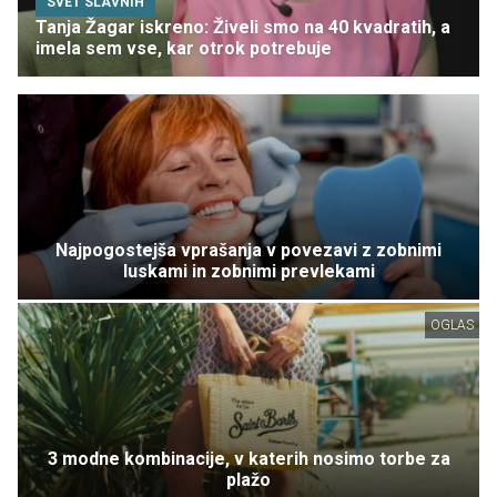
SVET SLAVNIH
Tanja Žagar iskreno: Živeli smo na 40 kvadratih, a
imela sem vse, kar otrok potrebuje
Najpogostejša vprašanja v povezavi z zobnimi
luskami in zobnimi prevlekami
OGLAS
3 modne kombinacije, v katerih nosimo torbe za
plažo