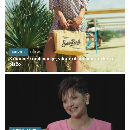
NOVICE
OGLAS
3 modne kombinacije, v katerih nosimo torbe za
plažo