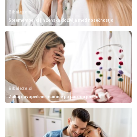
Bibaleze.si
Spremembe, ki jih ženska doživlja med nosečnostjo
Bibaleze.si
Zakaj novopečene mamice po porodu jočejo?