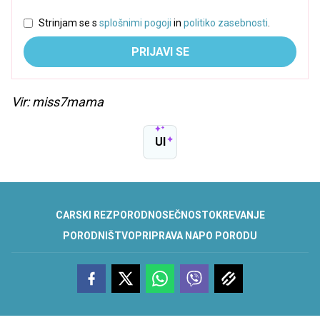
Strinjam se s
splošnimi pogoji
in
politiko zasebnosti
.
PRIJAVI SE
Vir: miss7mama
UI
CARSKI REZ
POROD
NOSEČNOST
OKREVANJE
PORODNIŠTVO
PRIPRAVA NA
PO PORODU