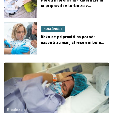
Porod in prehrana - katera živila
si pripraviti v torbo za v
porodnišnico?
NOSEČNOST
Kako se pripraviti na porod:
nasveti za manj stresen in boleč
porod
Bibaleze.si