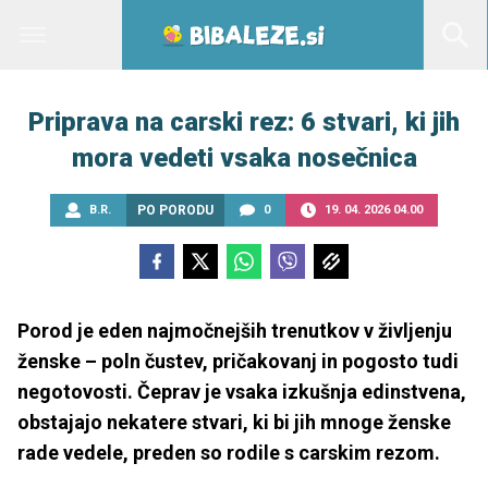
Priprava na carski rez: 6 stvari, ki jih
mora vedeti vsaka nosečnica
B.R.
PO PORODU
0
19. 04. 2026 04.00
Porod je eden najmočnejših trenutkov v življenju
ženske – poln čustev, pričakovanj in pogosto tudi
negotovosti. Čeprav je vsaka izkušnja edinstvena,
obstajajo nekatere stvari, ki bi jih mnoge ženske
rade vedele, preden so rodile s carskim rezom.