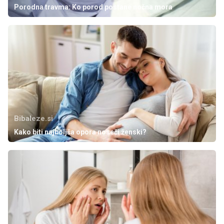
Porodna travma: Ko porod postane nočna mora
Bibaleze.si
Kako biti najboljša opora noseči ženski?