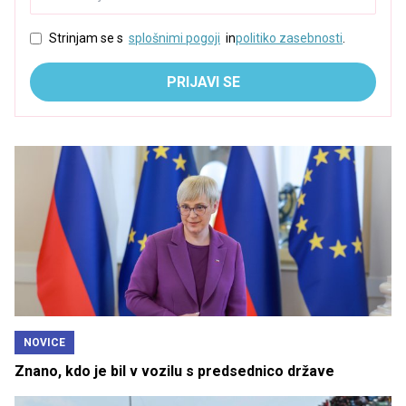
Strinjam se s
splošnimi pogoji
in
politiko zasebnosti
.
PRIJAVI SE
NOVICE
Znano, kdo je bil v vozilu s predsednico države