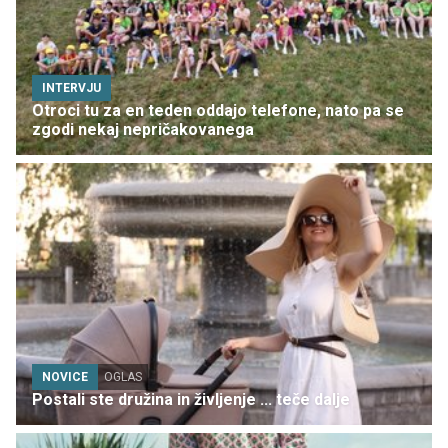
INTERVJU
Otroci tu za en teden oddajo telefone, nato pa se
zgodi nekaj nepričakovanega
NOVICE
OGLAS
Postali ste družina in življenje ... teče dalje