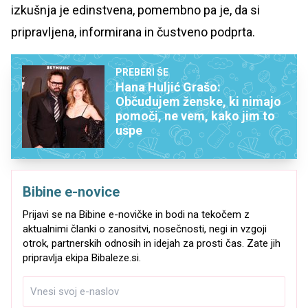
izkušnja je edinstvena, pomembno pa je, da si
pripravljena, informirana in čustveno podprta.
PREBERI ŠE
Hana Huljić Grašo:
Občudujem ženske, ki nimajo
pomoči, ne vem, kako jim to
uspe
Bibine e-novice
Prijavi se na Bibine e-novičke in bodi na tekočem z
aktualnimi članki o zanositvi, nosečnosti, negi in vzgoji
otrok, partnerskih odnosih in idejah za prosti čas. Zate jih
pripravlja ekipa Bibaleze.si.