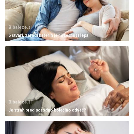
Bibaleze.si
6 stvari, zaradi katerih je nosečnost lepa
Bibaleze.si
Je strah pred porodno bolečino odveč?