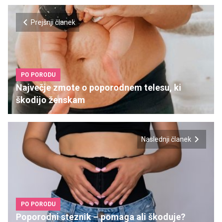
Prejšnji članek
PO PORODU
Največje zmote o poporodnem telesu, ki
škodijo ženskam
Naslednji članek
PO PORODU
Poporodni steznik – pomaga ali škoduje?