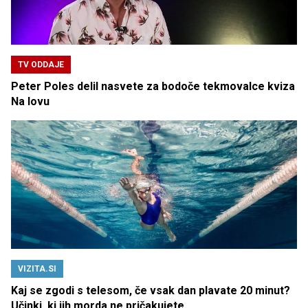
TV ODDAJE
Peter Poles delil nasvete za bodoče tekmovalce kviza
Na lovu
VIZITA.SI
Kaj se zgodi s telesom, če vsak dan plavate 20 minut?
Učinki, ki jih morda ne pričakujete