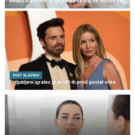
Redko staro ime, ki ga danes skoraj ne slišimo več
SVET SLAVNIH
Priljubljeni igralec je pri 43-ih prvič postal očka