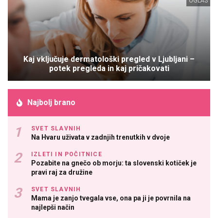
OGLAS
Kaj vključuje dermatološki pregled v Ljubljani –
potek pregleda in kaj pričakovati
Najbolj brano
SVET SLAVNIH
Na Hvaru uživata v zadnjih trenutkih v dvoje
IZLETI IN POČITNICE
Pozabite na gnečo ob morju: ta slovenski kotiček je
pravi raj za družine
SVET SLAVNIH
Mama je zanjo tvegala vse, ona pa ji je povrnila na
najlepši način