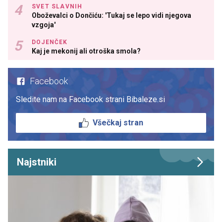
SVET SLAVNIH
Oboževalci o Dončiću: 'Tukaj se lepo vidi njegova
vzgoja'
DOJENČEK
Kaj je mekonij ali otroška smola?
Facebook
Sledite nam na Facebook strani Bibaleze.si
Všečkaj stran
Najstniki