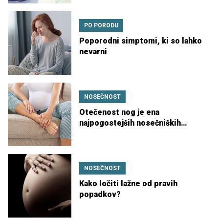
PO PORODU
Poporodni simptomi, ki so lahko
nevarni
NOSEČNOST
Otečenost nog je ena
najpogostejših nosečniških
tegob
NOSEČNOST
Kako ločiti lažne od pravih
popadkov?