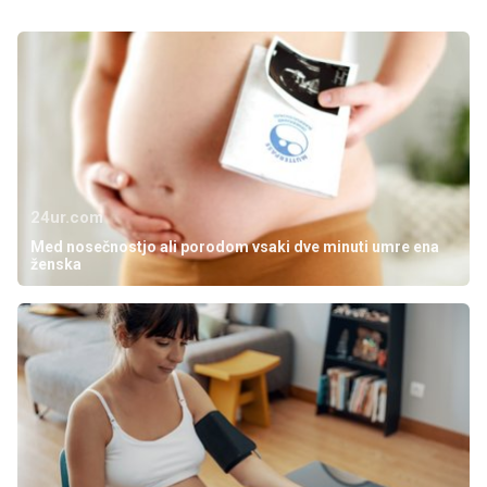
24ur.com
Med nosečnostjo ali porodom vsaki dve minuti umre ena
ženska