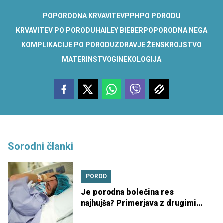
POPORODNA KRVAVITEV
PPH
PO PORODU
KRVAVITEV PO PORODU
HAILEY BIEBER
POPORODNA NEGA
KOMPLIKACIJE PO PORODU
ZDRAVJE ŽENSK
ROJSTVO
MATERINSTVO
GINEKOLOGIJA
Sorodni članki
POROD
Je porodna bolečina res
najhujša? Primerjava z drugimi
bolečinami