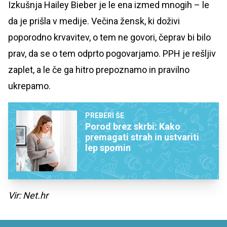
Izkušnja Hailey Bieber je le ena izmed mnogih – le
da je prišla v medije. Večina žensk, ki doživi
poporodno krvavitev, o tem ne govori, čeprav bi bilo
prav, da se o tem odprto pogovarjamo. PPH je rešljiv
zaplet, a le če ga hitro prepoznamo in pravilno
ukrepamo.
PREBERI ŠE
Porod brez skrbi: Kako
premagati strah in ustvariti
lep spomin
Vir: Net.hr