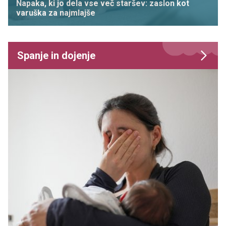
Napaka, ki jo dela vse več staršev: zaslon kot
varuška za najmlajše
Spanje in dojenje