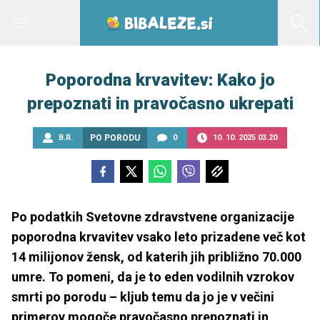
Poporodna krvavitev: Kako jo
prepoznati in pravočasno ukrepati
B.R.
PO PORODU
0
10. 10. 2025 03.20
Po podatkih Svetovne zdravstvene organizacije
poporodna krvavitev vsako leto prizadene več kot
14 milijonov žensk, od katerih jih približno 70.000
umre. To pomeni, da je to eden vodilnih vzrokov
smrti po porodu – kljub temu da jo je v večini
primerov mogoče pravočasno prepoznati in