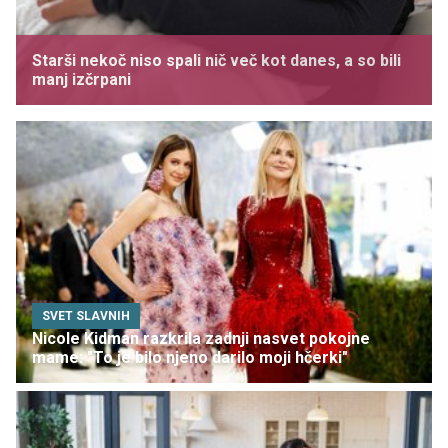
Starši nekoč niso spali nič več kot danes, a so bili
manj izčrpani
SVET SLAVNIH
Nicole Kidman razkrila zadnji nasvet pokojne
mame: "To je bilo njeno darilo moji hčerki"