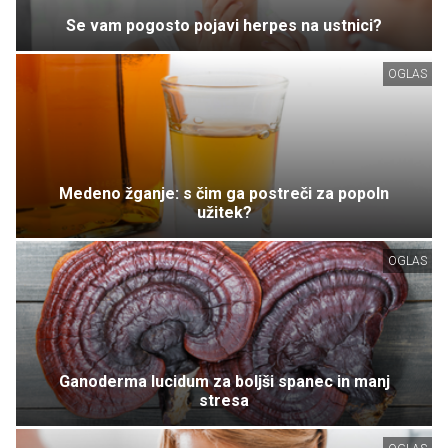
Se vam pogosto pojavi herpes na ustnici?
OGLAS
Medeno žganje: s čim ga postreči za popoln
užitek?
OGLAS
Ganoderma lucidum za boljši spanec in manj
stresa