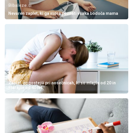
Bibaleze.si
Nevaren zaplet, ki ga mora poznati vsaka bodoča mama
Bibaleze.si
Zaplet, pogostejši pri nosečnicah, ki so mlajše od 20 in
starejše od 40 let