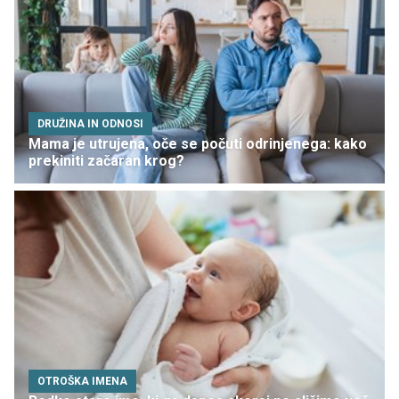
DRUŽINA IN ODNOSI
Mama je utrujena, oče se počuti odrinjenega: kako
prekiniti začaran krog?
OTROŠKA IMENA