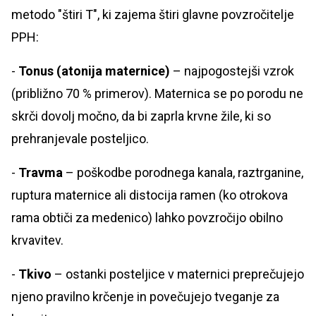
metodo "štiri T", ki zajema štiri glavne povzročitelje
PPH:
-
Tonus (atonija maternice)
– najpogostejši vzrok
(približno 70 % primerov). Maternica se po porodu ne
skrči dovolj močno, da bi zaprla krvne žile, ki so
prehranjevale posteljico.
-
Travma
– poškodbe porodnega kanala, raztrganine,
ruptura maternice ali distocija ramen (ko otrokova
rama obtiči za medenico) lahko povzročijo obilno
krvavitev.
-
Tkivo
– ostanki posteljice v maternici preprečujejo
njeno pravilno krčenje in povečujejo tveganje za