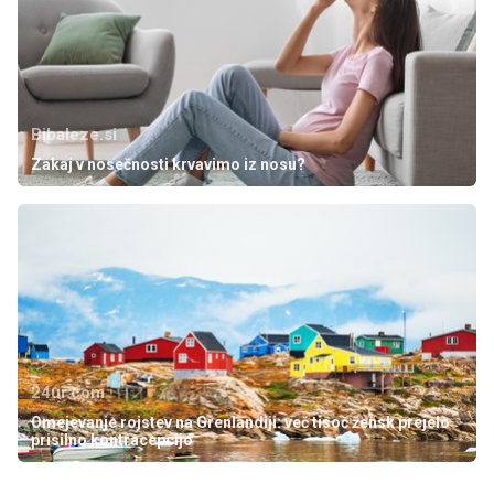
Bibaleze.si
Zakaj v nosečnosti krvavimo iz nosu?
24ur.com
Omejevanje rojstev na Grenlandiji: več tisoč žensk prejelo
prisilno kontracepcijo