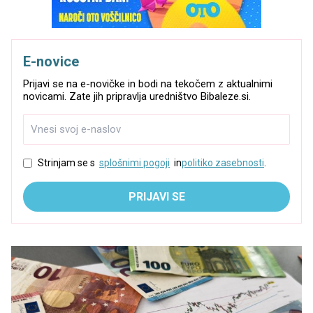
E-novice
Prijavi se na e-novičke in bodi na tekočem z aktualnimi
novicami. Zate jih pripravlja uredništvo Bibaleze.si.
Strinjam se s
splošnimi pogoji
in
politiko zasebnosti
.
PRIJAVI SE