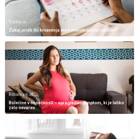
Vizita.si
Zakaj pride do krvavenja med menstrualnim ciklom?
Bibaleze.si
Bolečine v nosečnosti – spregledan simptom, ki je lahko
zelo nevaren