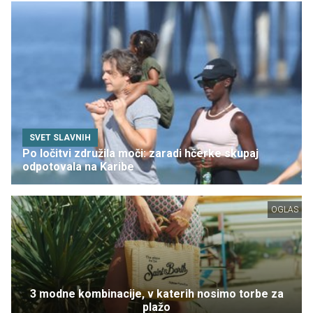
SVET SLAVNIH
Po ločitvi združila moči: zaradi hčerke skupaj
odpotovala na Karibe
OGLAS
3 modne kombinacije, v katerih nosimo torbe za
plažo