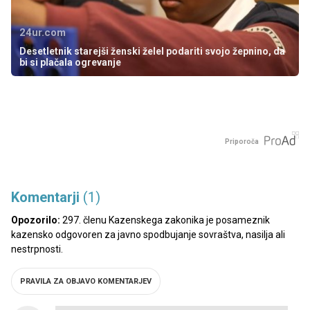
24ur.com
Desetletnik starejši ženski želel podariti svojo žepnino, da
bi si plačala ogrevanje
Priporoča
Komentarji
(1)
Opozorilo:
297. členu Kazenskega zakonika je posameznik
kazensko odgovoren za javno spodbujanje sovraštva, nasilja ali
nestrpnosti.
PRAVILA ZA OBJAVO KOMENTARJEV