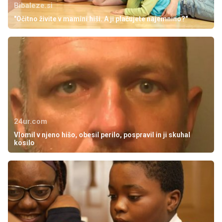
Bibaleze.si
"Očitno živite v mamini hiši. A ji plačujete najemnino?"
24ur.com
Vlomil v njeno hišo, obesil perilo, pospravil in ji skuhal
kosilo