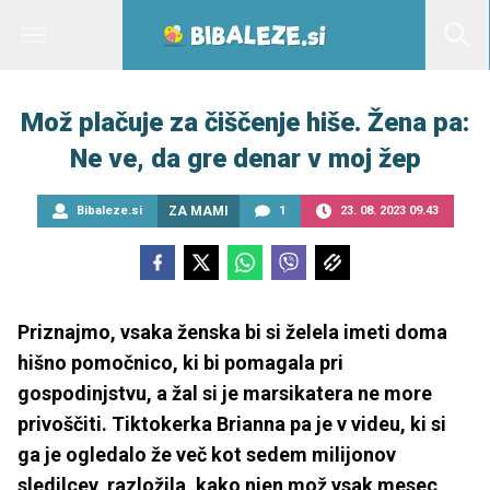
Mož plačuje za čiščenje hiše. Žena pa:
Ne ve, da gre denar v moj žep
Bibaleze.si
ZA MAMI
1
23. 08. 2023 09.43
Priznajmo, vsaka ženska bi si želela imeti doma
hišno pomočnico, ki bi pomagala pri
gospodinjstvu, a žal si je marsikatera ne more
privoščiti. Tiktokerka Brianna pa je v videu, ki si
ga je ogledalo že več kot sedem milijonov
sledilcev, razložila, kako njen mož vsak mesec