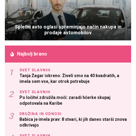
Spletni avto oglasi spreminjajo način nakupa in
prodaje avtomobilov
Najbolj brano
SVET SLAVNIH
Tanja Žagar iskreno: Živeli smo na 40 kvadratih, a
imela sem vse, kar otrok potrebuje
SVET SLAVNIH
Po ločitvi združila moči: zaradi hčerke skupaj
odpotovala na Karibe
DRUŽINA IN ODNOSI
Babica je imela prav: 8 stvari, ki jih danes starši znova
odkrivajo
SVET SLAVNIH