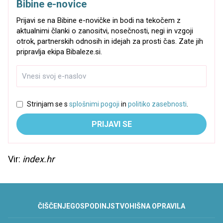
Bibine e-novice
Prijavi se na Bibine e-novičke in bodi na tekočem z
aktualnimi članki o zanositvi, nosečnosti, negi in vzgoji
otrok, partnerskih odnosih in idejah za prosti čas. Zate jih
pripravlja ekipa Bibaleze.si.
Strinjam se s
splošnimi pogoji
in
politiko zasebnosti
.
PRIJAVI SE
Vir:
index.hr
ČIŠČENJE
GOSPODINJSTVO
HIŠNA OPRAVILA