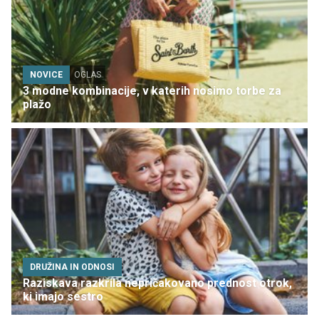
NOVICE
OGLAS
3 modne kombinacije, v katerih nosimo torbe za
plažo
DRUŽINA IN ODNOSI
Raziskava razkrila nepričakovano prednost otrok,
ki imajo sestro