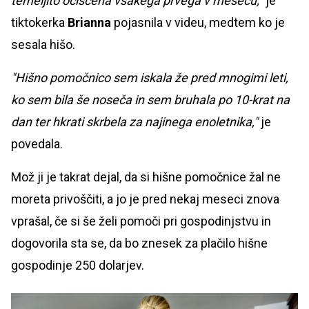
temeljito očiščena vsakega prvega v mesecu,"
je
tiktokerka
Brianna
pojasnila v videu, medtem ko je
sesala hišo.
"Hišno pomočnico sem iskala že pred mnogimi leti,
ko sem bila še noseča in sem bruhala po 10-krat na
dan ter hkrati skrbela za najinega enoletnika,"
je
povedala.
Mož ji je takrat dejal, da si hišne pomočnice žal ne
moreta privoščiti, a jo je pred nekaj meseci znova
vprašal, če si še želi pomoči pri gospodinjstvu in
dogovorila sta se, da bo znesek za plačilo hišne
gospodinje 250 dolarjev.