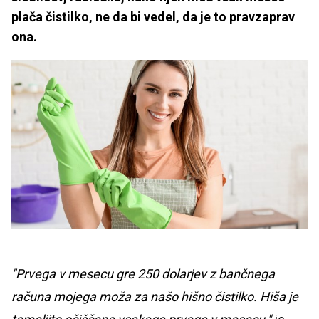
plača čistilko, ne da bi vedel, da je to pravzaprav
ona.
"Prvega v mesecu gre 250 dolarjev z bančnega
računa mojega moža za našo hišno čistilko. Hiša je