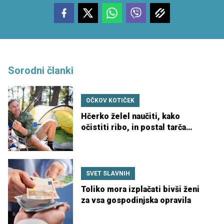
Sorodni članki
OČKOV KOTIČEK
Hčerko želel naučiti, kako
očistiti ribo, in postal tarča
kritik
SVET SLAVNIH
Toliko mora izplačati bivši ženi
za vsa gospodinjska opravila