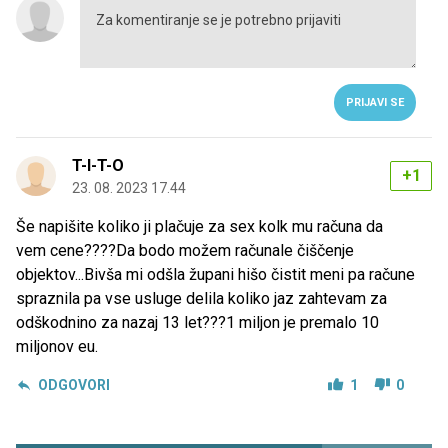
PRIJAVI SE
T-I-T-O
+1
23. 08. 2023 17.44
Še napišite koliko ji plačuje za sex kolk mu računa da
vem cene????Da bodo možem računale čiščenje
objektov...Bivša mi odšla župani hišo čistit meni pa račune
spraznila pa vse usluge delila koliko jaz zahtevam za
odškodnino za nazaj 13 let???1 miljon je premalo 10
miljonov eu.
ODGOVORI
1
0