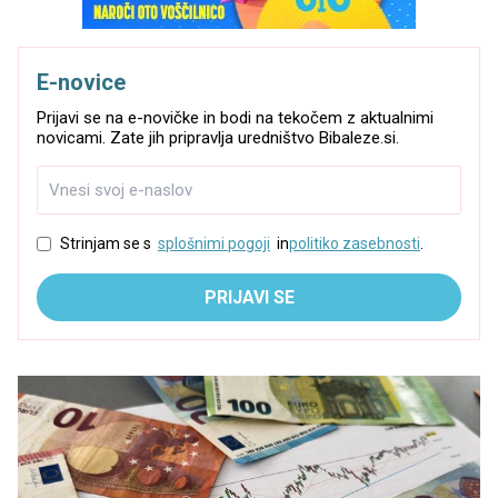
E-novice
Prijavi se na e-novičke in bodi na tekočem z aktualnimi
novicami. Zate jih pripravlja uredništvo Bibaleze.si.
Strinjam se s
splošnimi pogoji
in
politiko zasebnosti
.
PRIJAVI SE