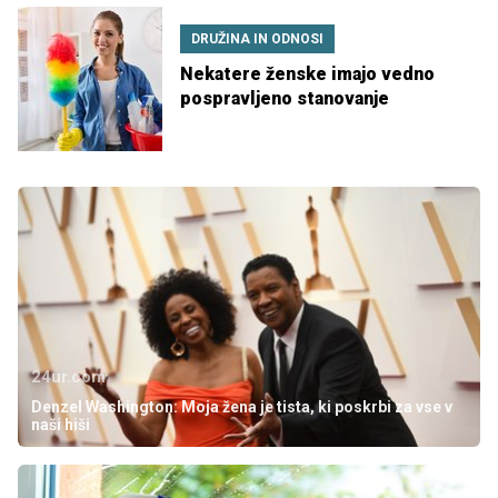
DRUŽINA IN ODNOSI
Nekatere ženske imajo vedno
pospravljeno stanovanje
24ur.com
Denzel Washington: Moja žena je tista, ki poskrbi za vse v
naši hiši