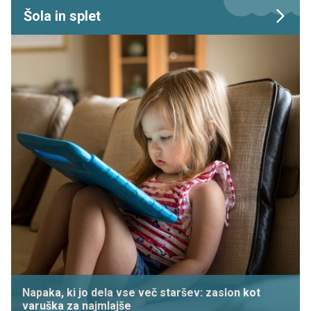
Šola in splet
Napaka, ki jo dela vse več staršev: zaslon kot
varuška za najmlajše