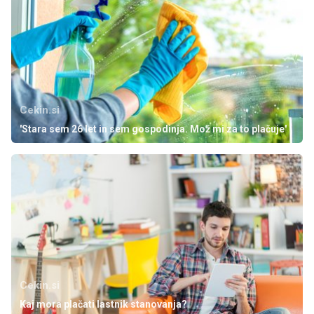
Cekin.si
'Stara sem 26 let in sem gospodinja. Mož mi za to plačuje'
Cekin.si
Kaj mora plačati lastnik stanovanja?