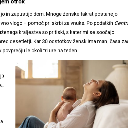
jem otrok
tejo in zapustijo dom. Mnoge ženske takrat postanejo
vno vlogo – pomoč pri skrbi za vnuke. Po podatkih
Centr
ženega kraljestva so pritiski, s katerimi se soočajo
pred desetletji. Kar 30 odstotkov žensk ima manj časa za
 povprečju le okoli tri ure na teden.
ga
a,
sa