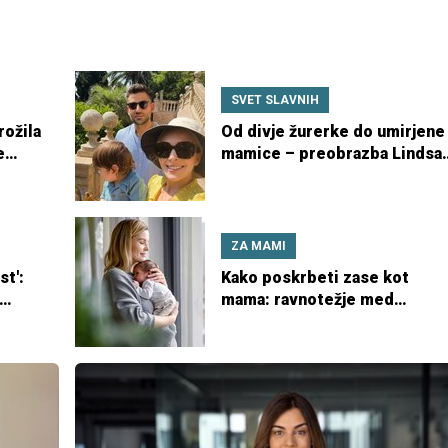
SVET SLAVNIH
rožila
Od divje žurerke do umirjene
e
mamice – preobrazba Lindsa
ga
Lohan
ZA MAMI
st':
Kako poskrbeti zase kot
mama: ravnotežje med
otrokom in lastnim počutjem