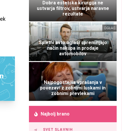
Dobra estetska kirurgija ne
ustvarja filtrov, ustvarja naravne
rezultate
rek
OGLAS
Spletni avto oglasi spreminjajo
način nakupa in prodaje
avtomobilov
in
Najpogostejša vprašanja v
povezavi z zobnimi luskami in
zobnimi prevlekami
Najbolj brano
SVET SLAVNIH