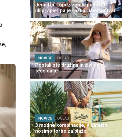
Jennifer Lopez želela pokazati
idilo, splet pa je razburila ena stvar
a
se,
NOVICE
OGLAS
Postali ste družina in življenje ...
teče dalje
NOVICE
OGLAS
3 modne kombinacije, v katerih
nosimo torbe za plažo