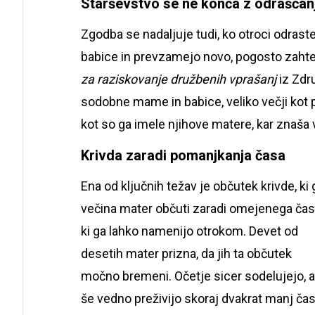
Starševstvo se ne konča z odraščan
Zgodba se nadaljuje tudi, ko otroci odras
babice in prevzamejo novo, pogosto zahte
za raziskovanje družbenih vprašanj
iz Zdru
sodobne mame in babice, veliko večji kot 
kot so ga imele njihove matere, kar znaša v
Krivda zaradi pomanjkanja časa
Ena od ključnih težav je občutek krivde, ki 
večina mater občuti zaradi omejenega čas
ki ga lahko namenijo otrokom. Devet od
desetih mater prizna, da jih ta občutek
močno bremeni. Očetje sicer sodelujejo, a
še vedno preživijo skoraj dvakrat manj ča