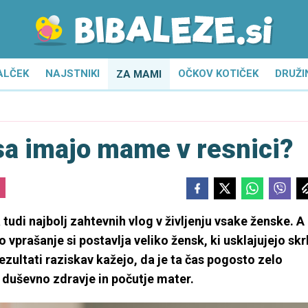
ALČEK
NAJSTNIKI
OČKOV KOTIČEK
DRUŽI
ZA MAMI
sa imajo mame v resnici?
tudi najbolj zahtevnih vlog v življenju vsake ženske. A
prašanje si postavlja veliko žensk, ki usklajujejo skr
ezultati raziskav kažejo, da je ta čas pogosto zelo
, duševno zdravje in počutje mater.