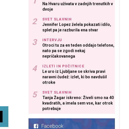
Na Hvaru uživata v zadnjih trenutkih v
dvoje
SVET SLAVNIH
Jennifer Lopez želela pokazati idilo,
splet pa je razburila ena stvar
INTERVJU
Otroci tu za en teden oddajo telefone,
nato pa se zgodi nekaj
nepričakovanega
IZLETI IN POČITNICE
Le uro iz Ljubljane se skriva pravi
naravni čudež: izlet, ki bo navdušil
otroke
SVET SLAVNIH
Tanja Žagar iskreno: Živeli smo na 40
kvadratih, a imela sem vse, kar otrok
potrebuje
Facebook