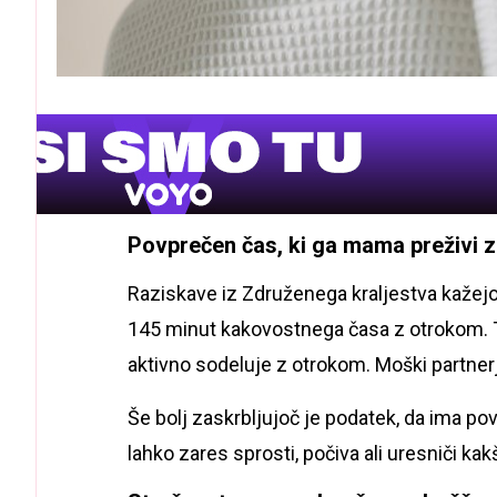
Povprečen čas, ki ga mama preživi 
Raziskave iz Združenega kraljestva kažejo
145 minut kakovostnega časa z otrokom. T
aktivno sodeluje z otrokom. Moški partnerj
Še bolj zaskrbljujoč je podatek, da ima p
lahko zares sprosti, počiva ali uresniči k