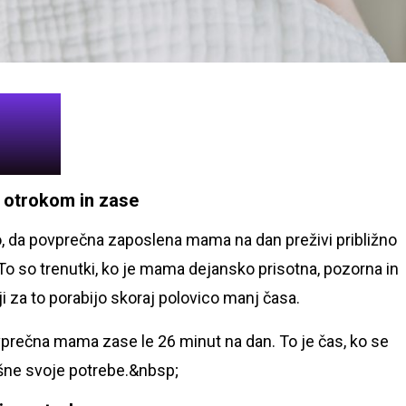
z otrokom in zase
, da povprečna zaposlena mama na dan preživi približno
o so trenutki, ko je mama dejansko prisotna, pozorna in
i za to porabijo skoraj polovico manj časa.
ovprečna mama zase le 26 minut na dan. To je čas, ko se
akšne svoje potrebe.&nbsp;