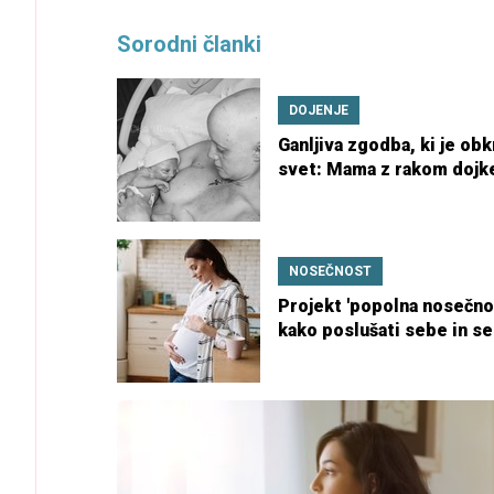
Sorodni članki
DOJENJE
Ganljiva zgodba, ki je obk
svet: Mama z rakom dojk
kljub bolezni dojila svoje
otroka
NOSEČNOST
Projekt 'popolna nosečno
kako poslušati sebe in se
umakniti idealiziranim
pričakovanjem