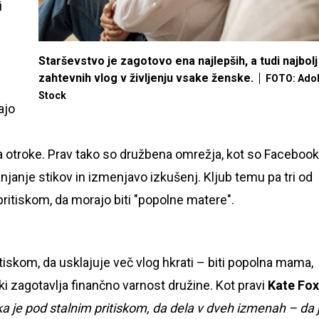
i
Starševstvo je zagotovo ena najlepših, a tudi najbolj
zahtevnih vlog v življenju vsake ženske.
FOTO: Ado
Stock
ajo
za otroke. Prav tako so družbena omrežja, kot so Facebook
janje stikov in izmenjavo izkušenj. Kljub temu pa tri od
pritiskom, da morajo biti "popolne matere".
skom, da usklajuje več vlog hkrati – biti popolna mama,
ki zagotavlja finančno varnost družine. Kot pravi
Kate Fox
a je pod stalnim pritiskom, da dela v dveh izmenah – da 