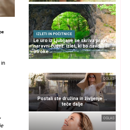
be
IZLETI IN POČITNICE
Le uro iz Ljubljane se skriva pravi
naravni čudež: izlet, ki bo navdušil
otroke
 in
OGLAS
Postali ste družina in življenje ...
teče dalje
,
OGLAS
je