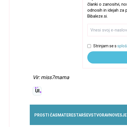
članki o zanositvi, no
odnosih in idejah za p
Bibaleze.si.
Strinjam se s
sploš
Vir: miss7mama
UI
PROSTI ČAS
MATERE
STARŠEVSTVO
RAVNOVESJE