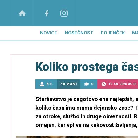
NOVICE
NOSEČNOST
DOJENČEK
M
Koliko prostega ča
B.R.
ZA MAMI
0
19. 08. 2025 03.44
Starševstvo je zagotovo ena najlepših, a 
koliko časa ima mama dejansko zase? To v
za otroke, službo in druge obveznosti. R
omejen, kar vpliva na kakovost življenja