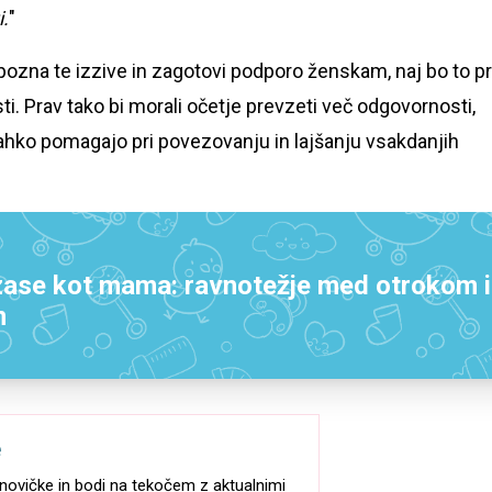
i.
"
ozna te izzive in zagotovi podporo ženskam, naj bo to p
ti. Prav tako bi morali očetje prevzeti več odgovornosti,
ahko pomagajo pri povezovanju in lajšanju vsakdanjih
zase kot mama: ravnotežje med otrokom 
m
e
e-novičke in bodi na tekočem z aktualnimi