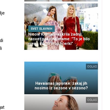
dje
SVET SLAVNIH
Nicole Kidman razkrila zadnji
nasvet pokojne mame: "To je bilo
di
njeno darilo moji hčerki"
li
OGLAS
Havaianas japonke: zakaj jih
nosimo iz sezone v sezono?
OGLAS
gat