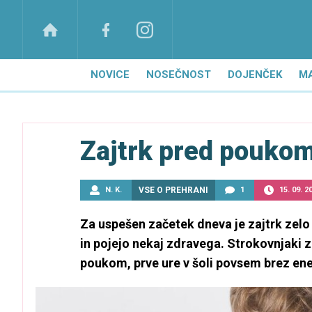
NOVICE
NOSEČNOST
DOJENČEK
M
Zajtrk pred pouko
N. K.
VSE O PREHRANI
1
15. 09. 2
Za uspešen začetek dneva je zajtrk zelo
in pojejo nekaj zdravega. Strokovnjaki za
poukom, prve ure v šoli povsem brez ene