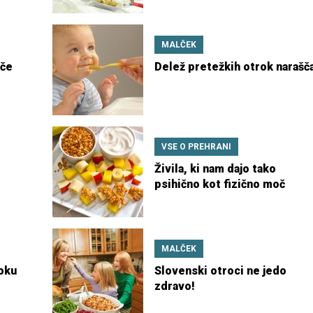
MALČEK
oče
Delež pretežkih otrok narašč
VSE O PREHRANI
Živila, ki nam dajo tako
psihično kot fizično moč
MALČEK
oku
Slovenski otroci ne jedo
zdravo!