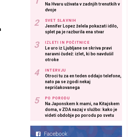
Na Hvaru uživata v zadnjih trenutkih v
dvoje
SVET SLAVNIH
Jennifer Lopez želela pokazati idilo,
a
splet pa je razburila ena stvar
IZLETI IN POČITNICE
Le uro iz Ljubljane se skriva pravi
naravni čudež: izlet, ki bo navdušil
otroke
INTERVJU
Otroci tu za en teden oddajo telefone,
nato pa se zgodi nekaj
nepričakovanega
PO PORODU
Na Japonskem k mami, na Kitajskem
doma, v ZDA nazaj v službo: kako je
videti obdobje po porodu po svetu
Facebook