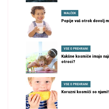
MALČEK
Popije vaš otrok dovolj 
VSE O PREHRANI
Kakšne kosmiče imajo najr
otroci?
VSE O PREHRANI
Koruzni kosmiči so njami!