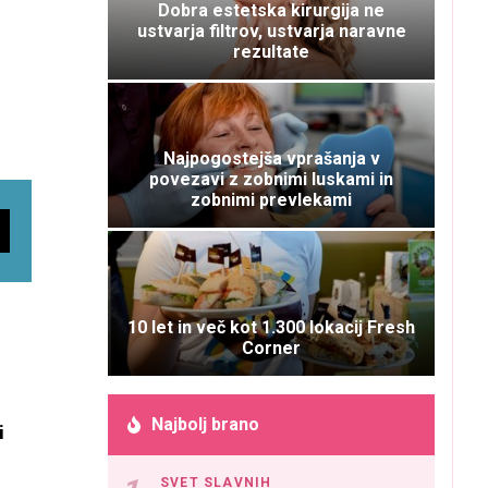
Dobra estetska kirurgija ne
ustvarja filtrov, ustvarja naravne
rezultate
Najpogostejša vprašanja v
povezavi z zobnimi luskami in
zobnimi prevlekami
10 let in več kot 1.300 lokacij Fresh
Corner
Najbolj brano
i
SVET SLAVNIH