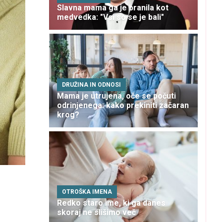
Slavna mama ga je branila kot
medvedka: "Vsi so se je bali"
DRUŽINA IN ODNOSI
Mama je utrujena, oče se počuti
odrinjenega: kako prekiniti začaran
krog?
OTROŠKA IMENA
Redko staro ime, ki ga danes
skoraj ne slišimo več