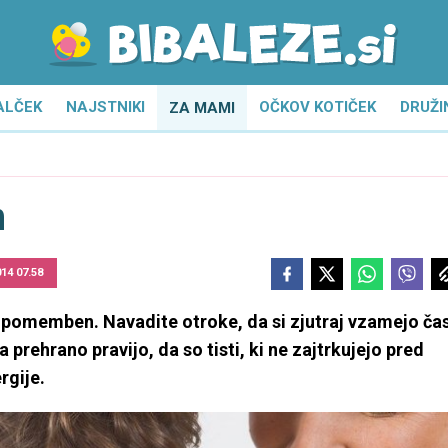
ALČEK
NAJSTNIKI
OČKOV KOTIČEK
DRUŽI
ZA MAMI
m
014 07.58
 pomemben. Navadite otroke, da si zjutraj vzamejo ča
 prehrano pravijo, da so tisti, ki ne zajtrkujejo pred
rgije.