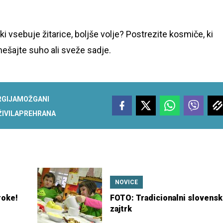
ki vsebuje žitarice, boljše volje? Postrezite kosmiče, ki
ešajte suho ali sveže sadje.
RGIJA
MOŽGANI
ŽIVILA
PREHRANA
NOVICE
roke!
FOTO: Tradicionalni slovensk
zajtrk