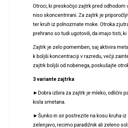
Otroci, ki preskočijo zajtrk pred odhodom 
niso skoncentrirani. Za zajtrk je priporočl
ter kruh iz polnozrnate moke. Otroka zjutra
prehrano so tudi ugotovili, da imajo tisti, ki
Zajtrk je zelo pomemben, saj aktivira met
k boljši koncentraciji v razredu, večji zain
zajtrk boljši od nobenega, poskušajte otroka
3 variante zajtrka
►Dobra izbira za zajtrk je mleko, odlični pa 
kisla smetana.
►Šunko in sir postrezite na kosu kruha iz
zelenjavo, recimo paradižnik ali zeleno sol