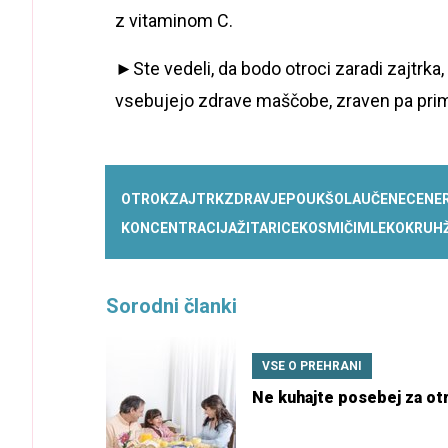
z vitaminom C.
►Ste vedeli, da bodo otroci zaradi zajtrka, 
vsebujejo zdrave maščobe, zraven pa prim
OTROK
ZAJTRK
ZDRAVJE
POUK
ŠOLA
UČENEC
ENE
KONCENTRACIJA
ŽITARICE
KOSMIČI
MLEKO
KRUH
Sorodni članki
VSE O PREHRANI
Ne kuhajte posebej za ot