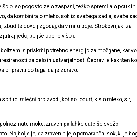
v šolo, so pogosto zelo zaspani, težko spremljajo pouk in
jivo, da kombinirajo mleko, sok iz svežega sadja, sveže sa
j zbudite dovolj zgodaj, da v miru poje. Strokovnjaki za
 zjutraj jedo, boljše ocene v šoli.
abolizem in priskrbi potrebno energijo za možgane, kar vo
teresiranosti za delo in ustvarjalnost. Čeprav je kakršen ko
 pripraviti do tega, da je zdravo.
so tudi mlečni proizvodi, kot so jogurt, kislo mleko, sir,
 polnozrnate moke, zraven pa lahko date še svežo
ato. Najbolje je, da zraven pijejo pomarančni sok, ki je bo