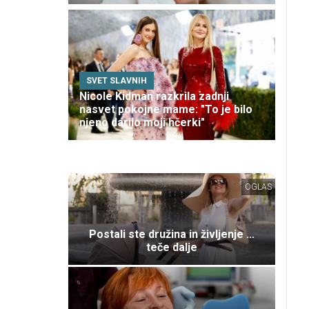
SVET SLAVNIH
Nicole Kidman razkrila zadnji
nasvet pokojne mame: "To je bilo
njeno darilo moji hčerki"
OGLAS
Postali ste družina in življenje ...
teče dalje