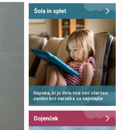
Šola in splet
Napaka, ki jo dela vse več staršev:
zaslon kot varuška za najmlajše
Dojenček