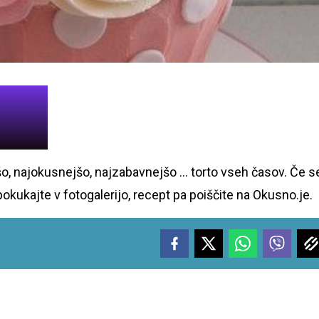
ajšo, najokusnejšo, najzabavnejšo … torto vseh časov. Če s
 pokukajte v fotogalerijo, recept pa poiščite na Okusno.je.