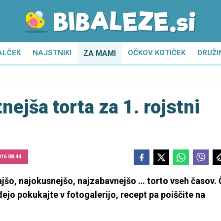
ALČEK
NAJSTNIKI
OČKOV KOTIČEK
DRUŽI
ZA MAMI
nejša torta za 1. rojstni
016 08.44
slajšo, najokusnejšo, najzabavnejšo … torto vseh časov.
idejo pokukajte v fotogalerijo, recept pa poiščite na