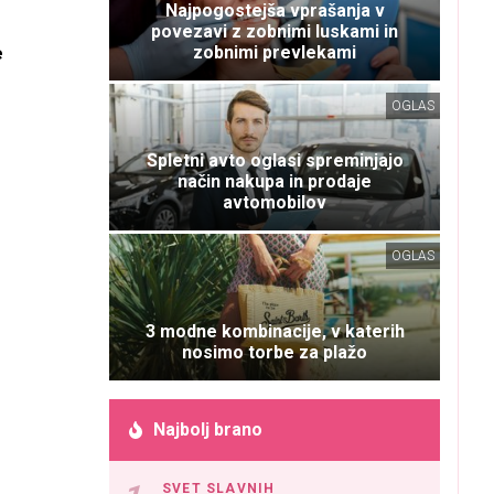
Najpogostejša vprašanja v
povezavi z zobnimi luskami in
zobnimi prevlekami
e
OGLAS
Spletni avto oglasi spreminjajo
način nakupa in prodaje
avtomobilov
OGLAS
3 modne kombinacije, v katerih
nosimo torbe za plažo
Najbolj brano
SVET SLAVNIH