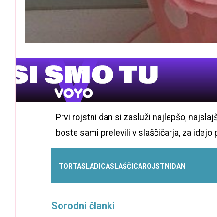
Prvi rojstni dan si zasluži najlepšo, najsl
boste sami prelevili v slaščičarja, za idejo
TORTA
SLADICA
SLAŠČICA
ROJSTNI
DAN
Sorodni članki