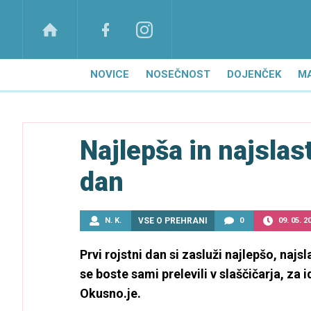
NOVICE
NOSEČNOST
DOJENČEK
M
Najlepša in najslast
dan
N. K.
VSE O PREHRANI
0
09. 05. 2
Prvi rojstni dan si zasluži najlepšo, naj
se boste sami prelevili v slaščičarja, za 
Okusno.je.