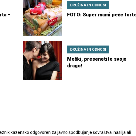
DRUŽINA IN ODNOSI
rta –
FOTO: Super mami peče tort
DRUŽINA IN ODNOSI
Moški, presenetite svojo
drago!
nik kazensko odgovoren za javno spodbujanje sovraštva, nasilja ali