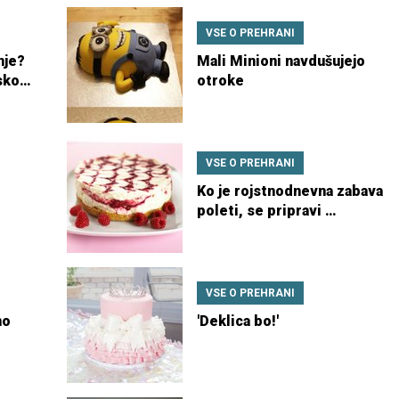
VSE O PREHRANI
nje?
Mali Minioni navdušujejo
sko
otroke
VSE O PREHRANI
Ko je rojstnodnevna zabava
poleti, se pripravi …
VSE O PREHRANI
no
'Deklica bo!'