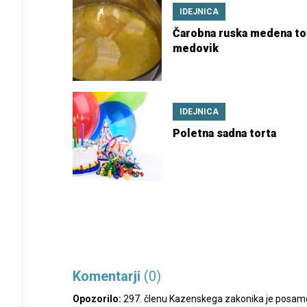
IDEJNICA
Čarobna ruska medena to
medovik
IDEJNICA
Poletna sadna torta
Komentarji
(0)
Opozorilo:
297. členu Kazenskega zakonika je posamez