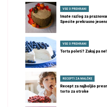
VSE O PREHRANI
Imate razlog za praznova
Specite prekrasno jesen
torto!
VSE O PREHRANI
Torta poleti? Zakaj pa ne!
RECEPTI ZA MALČKE
Recept za najboljšo pres
torto za otroke