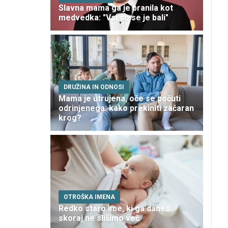
Slavna mama ga je branila kot
medvedka: "Vsi so se je bali"
DRUŽINA IN ODNOSI
Mama je utrujena, oče se počuti
odrinjenega: kako prekiniti začaran
krog?
OTROŠKA IMENA
Redko staro ime, ki ga danes
skoraj ne slišimo več