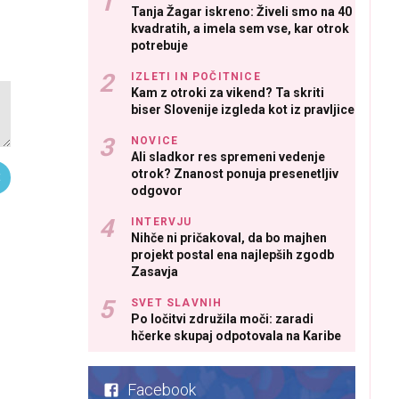
Tanja Žagar iskreno: Živeli smo na 40
kvadratih, a imela sem vse, kar otrok
potrebuje
IZLETI IN POČITNICE
Kam z otroki za vikend? Ta skriti
biser Slovenije izgleda kot iz pravljice
NOVICE
Ali sladkor res spremeni vedenje
otrok? Znanost ponuja presenetljiv
odgovor
INTERVJU
Nihče ni pričakoval, da bo majhen
projekt postal ena najlepših zgodb
Zasavja
SVET SLAVNIH
Po ločitvi združila moči: zaradi
hčerke skupaj odpotovala na Karibe
Facebook