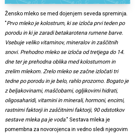
Žensko mleko se med dojenjem seveda spreminja.
"
Prvo mleko je kolostrum, ki se izloča prvi teden po
porodu in ki je zaradi betakarotena rumene barve.
Vsebuje veliko vitaminov, mineralov in zaščitnih
snovi. Prehodno mleko se izloča od tretjega do 14.
dne ter je prehodna oblika med kolostumom in
zrelim mlekom. Zrelo mleko se začne izločati tri
tedne po porodu in je belo, rahlo prozorno. Bogato je
z beljakovinami, maščobami, ogljikovimi hidrati,
oligosaharidi, vitamini in minerali, hormoni, encimi,
rastnimi faktorji in zaščitnimi faktorji, 90 odstotkov
sestave mleka pa je voda
." Sestava mleka je
pomembna za novorojenca in vedno sledi njegovim