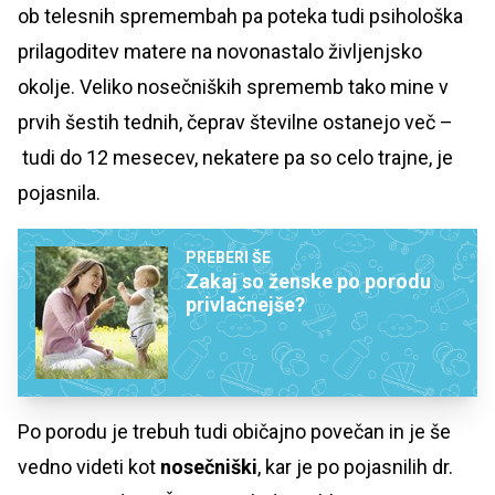
ob telesnih spremembah pa poteka tudi psihološka
prilagoditev matere na novonastalo življenjsko
okolje. Veliko nosečniških sprememb tako mine v
prvih šestih tednih, čeprav številne ostanejo več –
tudi do 12 mesecev, nekatere pa so celo trajne, je
pojasnila.
PREBERI ŠE
Zakaj so ženske po porodu
privlačnejše?
Po porodu je trebuh tudi običajno povečan in je še
vedno videti kot
nosečniški
, kar je po pojasnilih dr.