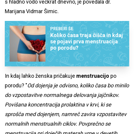
s hladno vodo večkrat dnevno, je povedala dr.
Marijana Vidmar Šimic.
PREBERI ŠE
Koliko časa traja čišča in kdaj
se pojavi prva menstruacija
po porodu?
In kdaj lahko ženska pričakuje
menstruacijo
po
porodu?
"
Od dojenja je odvisno, koliko časa bo minilo
do vzpostavitve normalnega delovanja jajčnikov.
Povišana koncentracija prolaktina v krvi, ki se
sprošča med dojenjem, namreč zavira vzpostavitev
normalnih menstrualnih ciklov. Povprečno se
menstruacija pri doječih materah vrne v devetih