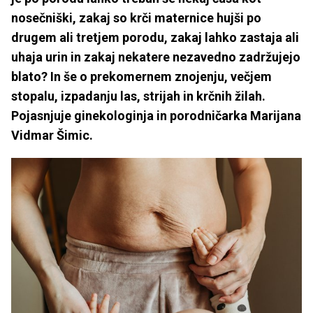
nosečniški, zakaj so krči maternice hujši po
drugem ali tretjem porodu, zakaj lahko zastaja ali
uhaja urin in zakaj nekatere nezavedno zadržujejo
blato? In še o prekomernem znojenju, večjem
stopalu, izpadanju las, strijah in krčnih žilah.
Pojasnjuje ginekologinja in porodničarka Marijana
Vidmar Šimic.