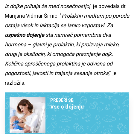
iz dojke prihaja že med nosečnostjo
," je povedala dr.
Marijana Vidmar Šimic. "
Prolaktin medtem po porodu
ostaja visok in laktacija se lahko vzpostavi. Za
uspešno dojenje
sta namreč pomembna dva
hormona – glavni je prolaktin, ki proizvaja mleko,
drugi je oksitocin, ki omogoča praznjenje dojk.
Količina sproščenega prolaktina je odvisna od
pogostosti, jakosti in trajanja sesanje otroka
," je
razložila.
PREBERI ŠE
Vse o dojenju