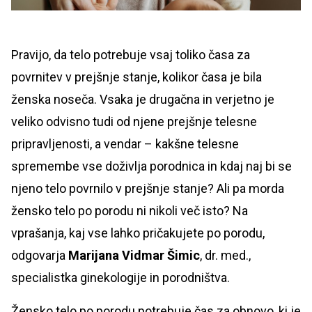
Pravijo, da telo potrebuje vsaj toliko časa za
povrnitev v prejšnje stanje, kolikor časa je bila
ženska noseča. Vsaka je drugačna in verjetno je
veliko odvisno tudi od njene prejšnje telesne
pripravljenosti, a vendar – kakšne telesne
spremembe vse doživlja porodnica in kdaj naj bi se
njeno telo povrnilo v prejšnje stanje? Ali pa morda
žensko telo po porodu ni nikoli več isto? Na
vprašanja, kaj vse lahko pričakujete po porodu,
odgovarja
Marijana Vidmar Šimic
, dr. med.,
specialistka ginekologije in porodništva.
Žensko telo po porodu potrebuje čas za obnovo, ki je