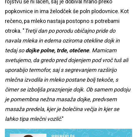
rojstvu še ni lačen, saj je dobival hrano preko
popkovnice in ima želodček še poln plodovnice. Kot
rečeno, pa mleko nastaja postopno s potrebami
otroka. "
Tretji dan po porodu običajno pride do
navala mleka in edema oziroma otekline dojk in
tedaj so
dojke polne, trde, otečene
. Mamicam
svetujemo, da gredo pred dojenjem pod vroč tuš ali
uporabijo termofor, saj s segrevanjem razširijo
mlečna izvodila in mleko postane bolj tekoče, s
čimer se izboljša praznjenje dojk. Ob samem podoju
je pomembna nežna masaža dojke, predvsem
masaža predela, kjer je bolečina večja in kjer se
lahko tipa mlečni vozlič
."
PREBERI ŠE