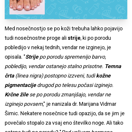
Med nosečnostjo se po koži trebuha lahko pojavijo
tudi nosečnostne proge ali
strije
, ki po porodu
pobledijo v nekaj tednih, vendar ne izginejo, je
opisala. "
Strije
po porodu spremenijo barvo,
pobledijo, vendar ostanejo stalno prisotne.
Temna
črta
(linea nigra) postopno izzveni, tudi
kožne
pigmentacije
drugod po telesu počasi izginejo.
Krčne žile
se po porodu zmanjšajo, vendar ne
izginejo povsem
," je nanizala dr. Marijana Vidmar
Šimic. Nekatere nosečnice tudi opazijo, da se jim je
povečalo stopalo za vsaj eno številko noge. Ali tako