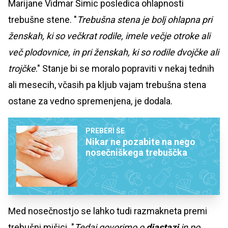
Marijane Vidmar Šimic posledica ohlapnosti
trebušne stene. "
Trebušna stena je bolj ohlapna pri
ženskah, ki so večkrat rodile, imele večje otroke ali
več plodovnice, in pri ženskah, ki so rodile dvojčke ali
trojčke
." Stanje bi se moralo popraviti v nekaj tednih
ali mesecih, včasih pa kljub vajam trebušna stena
ostane za vedno spremenjena, je dodala.
PREBERI ŠE
Nikar ne pozabite na nego
nosečniškega trebuščka
Med nosečnostjo se lahko tudi razmakneta premi
trebušni mišici. "
Tedaj govorimo o
diastazi
in po