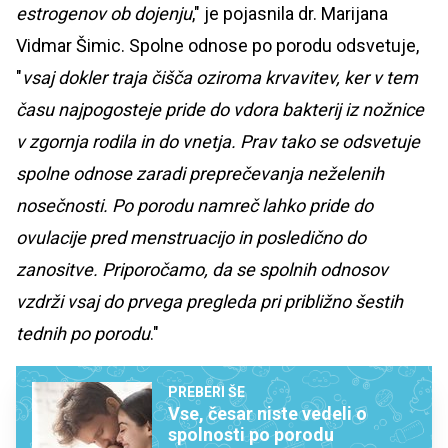
estrogenov ob dojenju
," je pojasnila dr. Marijana
Vidmar Šimic. Spolne odnose po porodu odsvetuje,
"
vsaj dokler traja čišča oziroma krvavitev, ker v tem
času najpogosteje pride do vdora bakterij iz nožnice
v zgornja rodila in do vnetja. Prav tako se odsvetuje
spolne odnose zaradi preprečevanja neželenih
nosečnosti. Po porodu namreč lahko pride do
ovulacije pred menstruacijo in posledično do
zanositve. Priporočamo, da se spolnih odnosov
vzdrži vsaj do prvega pregleda pri približno šestih
tednih po porodu
."
PREBERI ŠE
Vse, česar niste vedeli o
spolnosti po porodu