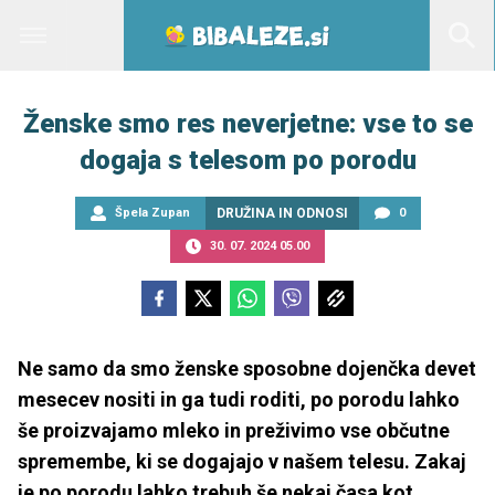
Ženske smo res neverjetne: vse to se
dogaja s telesom po porodu
Špela Zupan
DRUŽINA IN ODNOSI
0
30. 07. 2024 05.00
Ne samo da smo ženske sposobne dojenčka devet
mesecev nositi in ga tudi roditi, po porodu lahko
še proizvajamo mleko in preživimo vse občutne
spremembe, ki se dogajajo v našem telesu. Zakaj
je po porodu lahko trebuh še nekaj časa kot