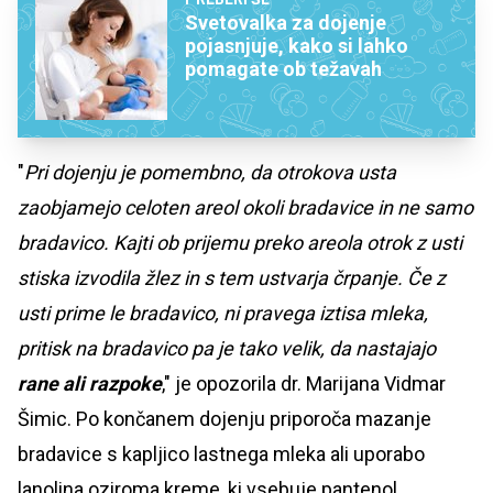
Svetovalka za dojenje
pojasnjuje, kako si lahko
pomagate ob težavah
"
Pri dojenju je pomembno, da otrokova usta
zaobjamejo celoten areol okoli bradavice in ne samo
bradavico. Kajti ob prijemu preko areola otrok z usti
stiska izvodila žlez in s tem ustvarja črpanje. Če z
usti prime le bradavico, ni pravega iztisa mleka,
pritisk na bradavico pa je tako velik, da nastajajo
rane ali razpoke
," je opozorila dr. Marijana Vidmar
Šimic. Po končanem dojenju priporoča mazanje
bradavice s kapljico lastnega mleka ali uporabo
lanolina oziroma kreme, ki vsebuje pantenol.