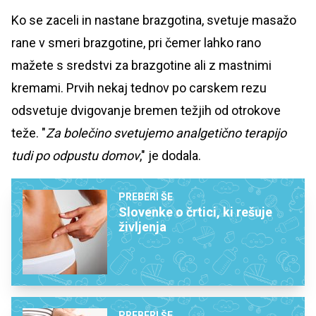
Ko se zaceli in nastane brazgotina, svetuje masažo
rane v smeri brazgotine, pri čemer lahko rano
mažete s sredstvi za brazgotine ali z mastnimi
kremami. Prvih nekaj tednov po carskem rezu
odsvetuje dvigovanje bremen težjih od otrokove
teže. "
Za bolečino svetujemo analgetično terapijo
tudi po odpustu domov
," je dodala.
PREBERI ŠE
Slovenke o črtici, ki rešuje
življenja
PREBERI ŠE