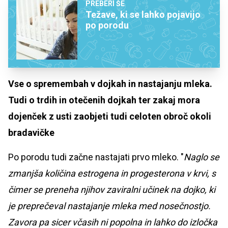
PREBERI ŠE
Težave, ki se lahko pojavijo
po porodu
Vse o spremembah v dojkah in nastajanju mleka.
Tudi o trdih in otečenih dojkah ter zakaj mora
dojenček z usti zaobjeti tudi celoten obroč okoli
bradavičke
Po porodu tudi začne nastajati prvo mleko. "
Naglo se
zmanjša količina estrogena in progesterona v krvi, s
čimer se preneha njihov zaviralni učinek na dojko, ki
je preprečeval nastajanje mleka med nosečnostjo.
Zavora pa sicer včasih ni popolna in lahko do izločka