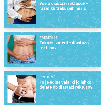
Vse o diastazi rektusov –
razmiku trebušnih mišic
PREBERI ŠE
Tako si izmerite diastazo
rektusov
PREBERI ŠE
To je edina vaja, ki jo lahko
delate ob diastazi rektusov