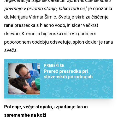
regeneracija traja še mesece. Spremembe se lahko
povrnejo v prvotno stanje, lahko tudi ne
," je opozorila
dr. Marijana Vidmar Šimic. Svetuje skrb za čiščenje
rane presredka s hladno vodo, in sicer večkrat
dnevno. Kreme in higienska mila v zgodnjem
poporodnem obdobju odsvetuje, sploh dokler je rana
sveža.
PREBERI ŠE
Prerez presredka pri
slovenskih porodnicah
Potenje, večje stopalo, izpadanje las in
spremembe na koži