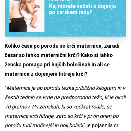
Kaj morate vedeti o dojenju
po carskem rezu?
Koliko časa po porodu se krči maternica, zaradi
česar so lahko maternični krči? Kako si lahko
ženska pomaga pri hujših bolečinah in ali se
maternica z dojenjem hitreje krči?
"
Maternica je ob porodu težka približno kilogram in v
šestih tednih se vrne na predporodno težo, ki je okoli
70 gramov. Pri ženskah, ki so večkrat rodile, se
maternica krči hitreje, zato so krči v prvih dneh po
porodu tudi močnejši in bolj boleči
," je pojasnila dr.