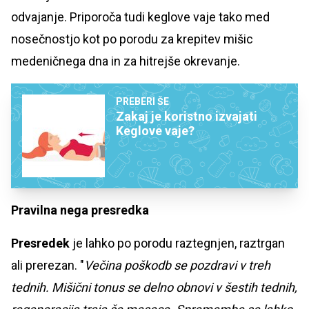
odvajanje. Priporoča tudi keglove vaje tako med
nosečnostjo kot po porodu za krepitev mišic
medeničnega dna in za hitrejše okrevanje.
PREBERI ŠE
Zakaj je koristno izvajati
Keglove vaje?
Pravilna nega presredka
Presredek
je lahko po porodu raztegnjen, raztrgan
ali prerezan. "
Večina poškodb se pozdravi v treh
tednih. Mišični tonus se delno obnovi v šestih tednih,