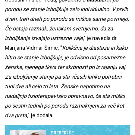
porodu se stanje izboljšuje zelo individualno. V prvih
dveh, treh dneh po porodu se mišice same povrnejo.
Če ostaja razmak, ženskam svetujemo, da za
izboljšanje izvajajo ustrezne vaje
," je navedla dr.
Marijana Vidmar Šimic. "
Kolikšna je diastaza in kako
hitro se stanje izboljšuje, je odvisno od posamezne
ženske, njenega tkiva ter skrbnosti pri izvajanju vaj.
Za izboljšanje stanja pa sta včasih lahko potrebni
tudi dve ali celo tri leta. Ženske napotimo na
nadaljnjo fizioterapevtsko obravnavo, če sta mišici
po šestih tednih po porodu razmaknjeni za več kot
dva prsta
," je dodala.
PREBERI ŠE