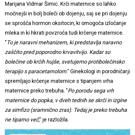
Marijana Vidmar Šimic. Krči maternice so lahko
močnejši in bolj boleči ob dojenju, saj se pri dojenju
se sprošča hormon oksitocin, ki omogoča izločanje
mleka in ki hkrati povzroča tudi krčenje maternice.
"
To je naravni mehanizem, ki predstavlja naravno
zaščito pred poporodno krvavitvijo. Kadar so
bolečine ob krčih hujše, svetujemo protibolečinsko
terapijo s paracetamolom
." Ginekologi in porodničarji
spremljajo krčenje maternice s tipanjem vrha
maternice preko trebuha. "
Po porodu sega vrh
maternice do popka, v dveh tednih se skrči in izgine
za simfizo (sramnično zras). Tedaj je preko trebuha
ne tipamo več
," je razložila.