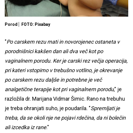
Porod
FOTO: Pixabay
"
Po carskem rezu mati in novorojenec ostaneta v
porodnišnici kakšen dan ali dva več kot po
vaginalnem porodu. Ker je carski rez večja operacija,
pri kateri vstopimo v trebušno votlino, je okrevanje
po carskem rezu daljše in potrebne je več
analgetične terapije kot pri vaginalnem porodu
," je
razložila dr. Marijana Vidmar Šimic. Rano na trebuhu
je treba ohranjati suho, je poudarila. "
Spremljati je
treba, da se okoli nje ne pojavi rdečina, da ni bolečin
ali izcedka iz rane
."