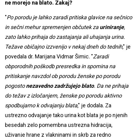
ne morejo na blato. Zakaj?
"
Po porodu je lahko zaradi pritiska glavice na sečnico
in sečni mehur spremenjen občutek za
uriniranje
,
zato lahko prihaja do zastajanja ali uhajanja urina.
Težave običajno izzvenijo v nekaj dneh do tednih
," je
povedala dr. Marijana Vidmar Šimic. "
Zaradi
obporodnih poškodb presredka in spomina na
pritiskanje navzdol ob porodu ženske po porodu
pogosto
nezavedno zadržujejo blato
. Da ne prihaja
do težav z izločanjem, ženske po porodu aktivno
spodbujamo k odvajanju blata
," je dodala. Za
ustrezno odvajanje tako urina kot blata je po njenih
besedah zelo pomembna ustrezna hidracija,
uživanje hrane z vlakninami in skrb za redno