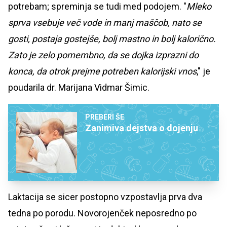
potrebam; spreminja se tudi med podojem. "
Mleko
sprva vsebuje več vode in manj maščob, nato se
gosti, postaja gostejše, bolj mastno in bolj kalorično.
Zato je zelo pomembno, da se dojka izprazni do
konca, da otrok prejme potreben kalorijski vnos
," je
poudarila dr. Marijana Vidmar Šimic.
PREBERI ŠE
Zanimiva dejstva o dojenju
Laktacija se sicer postopno vzpostavlja prva dva
tedna po porodu. Novorojenček neposredno po