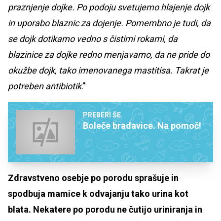
praznjenje dojke. Po podoju svetujemo hlajenje dojk
in uporabo blaznic za dojenje. Pomembno je tudi, da
se dojk dotikamo vedno s čistimi rokami, da
blazinice za dojke redno menjavamo, da ne pride do
okužbe dojk, tako imenovanega mastitisa. Takrat je
potreben antibiotik
."
PREBERI ŠE
Boleče bradavice. Na pomoč!
Zdravstveno osebje po porodu sprašuje in
spodbuja mamice k odvajanju tako urina kot
blata. Nekatere po porodu ne čutijo uriniranja in