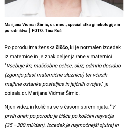
Marijana Vidmar Šimic, dr. med., specialistka ginekologije in
porodništva
FOTO: Tina Roš
Po porodu ima ženska
čiščo
, ki je normalen izcedek
iz maternice in je znak celjenja rane v maternici.
"
Vsebuje kri, maščobne celice, sluz, odmrlo deciduo
(zgornjo plast maternične sluznice) ter včasih
majhne ostanke posteljice in jajčnih ovojev
," je
opisala dr. Marijana Vidmar Šimic.
Njen videz in količina se s časom spreminjata. "
V
prvih dneh po porodu je čišča po količini največja
(25 –300 ml/dan). Izcedek je najmočnejši zjutraj in