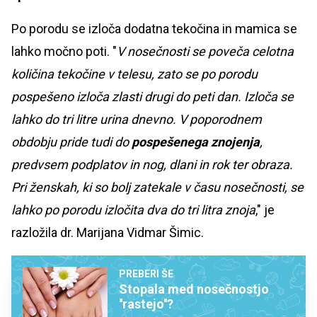
Po porodu se izloča dodatna tekočina in mamica se
lahko močno poti. "
V nosečnosti se poveča celotna
količina tekočine v telesu, zato se po porodu
pospešeno izloča zlasti drugi do peti dan. Izloča se
lahko do tri litre urina dnevno. V poporodnem
obdobju pride tudi do
pospešenega znojenja
,
predvsem podplatov in nog, dlani in rok ter obraza.
Pri ženskah, ki so bolj zatekale v času nosečnosti, se
lahko po porodu izločita dva do tri litra znoja
," je
razložila dr. Marijana Vidmar Šimic.
PREBERI ŠE
Stopala med nosečnostjo
''rastejo''?