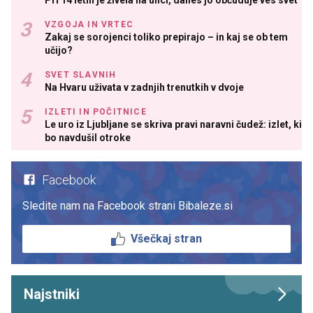
VZGOJA IN VRTEC
Zakaj se sorojenci toliko prepirajo – in kaj se ob tem
učijo?
SVET SLAVNIH
Na Hvaru uživata v zadnjih trenutkih v dvoje
IZLETI IN POČITNICE
Le uro iz Ljubljane se skriva pravi naravni čudež: izlet, ki
bo navdušil otroke
Facebook
Sledite nam na Facebook strani Bibaleze.si
Všečkaj stran
Najstniki