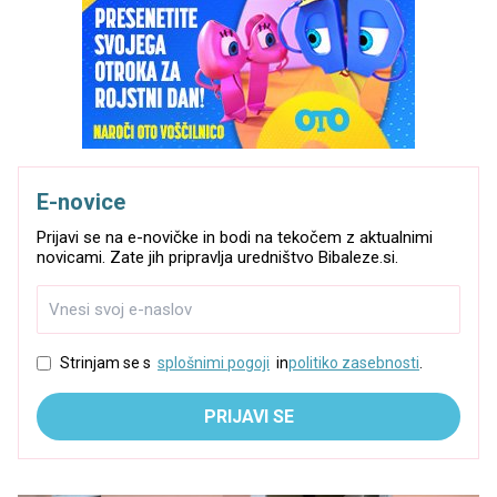
E-novice
Prijavi se na e-novičke in bodi na tekočem z aktualnimi
novicami. Zate jih pripravlja uredništvo Bibaleze.si.
Strinjam se s
splošnimi pogoji
in
politiko zasebnosti
.
PRIJAVI SE