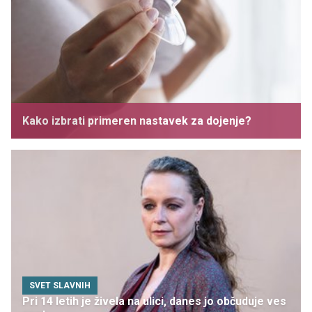
Kako izbrati primeren nastavek za dojenje?
SVET SLAVNIH
Pri 14 letih je živela na ulici, danes jo občuduje ves