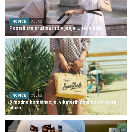
NOVICE
OGLAS
Postali ste družina in življenje ... teče dalje
NOVICE
OGLAS
3 modne kombinacije, v katerih nosimo torbe za
plažo