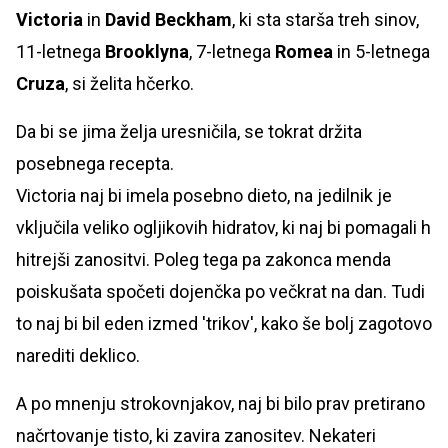
Victoria
in
David Beckham
, ki sta starša treh sinov,
11-letnega
Brooklyn
a
, 7-letnega
Romea
in 5-letnega
Cruza
, si želita hčerko.
Da bi se jima želja uresničila, se tokrat držita
posebnega recepta.
Victoria naj bi imela posebno dieto, na jedilnik je
vključila veliko ogljikovih hidratov, ki naj bi pomagali h
hitrejši zanositvi. Poleg tega pa zakonca menda
poiskušata spočeti dojenčka po večkrat na dan. Tudi
to naj bi bil eden izmed 'trikov', kako še bolj zagotovo
narediti deklico.
A po mnenju strokovnjakov, naj bi bilo prav pretirano
načrtovanje tisto, ki zavira zanositev. Nekateri