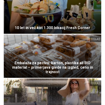
10 let in več kot 1.300 lokacij Fresh Corner
OGLAS
Embalaža za pecivo: karton, plastika ali BIO
material – primerjava glede na izgled, ceno in
trajnost
OGLAS