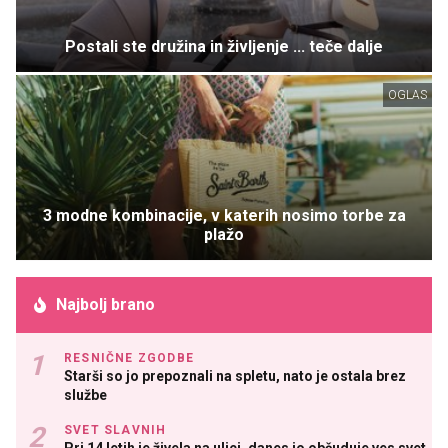
Postali ste družina in življenje ... teče dalje
OGLAS
3 modne kombinacije, v katerih nosimo torbe za
plažo
Najbolj brano
RESNIČNE ZGODBE
Starši so jo prepoznali na spletu, nato je ostala brez
službe
SVET SLAVNIH
Pri 14 letih je živela na ulici, danes jo občuduje ves svet