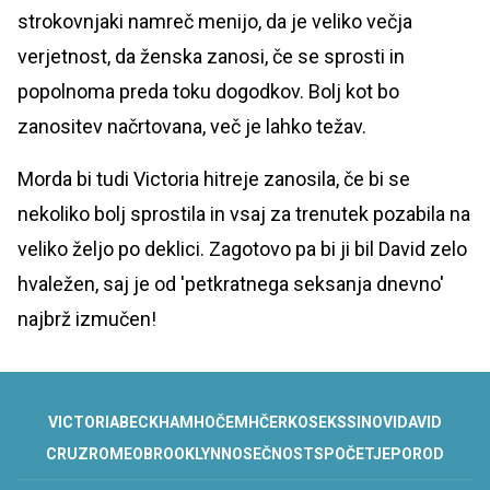
strokovnjaki namreč menijo, da je veliko večja
verjetnost, da ženska zanosi, če se sprosti in
popolnoma preda toku dogodkov. Bolj kot bo
zanositev načrtovana, več je lahko težav.
Morda bi tudi Victoria hitreje zanosila, če bi se
nekoliko bolj sprostila in vsaj za trenutek pozabila na
veliko željo po deklici. Zagotovo pa bi ji bil David zelo
hvaležen, saj je od 'petkratnega seksanja dnevno'
najbrž izmučen!
VICTORIA
BECKHAM
HOČEM
HČERKO
SEKS
SINOVI
DAVID
CRUZ
ROMEO
BROOKLYN
NOSEČNOST
SPOČETJE
POROD