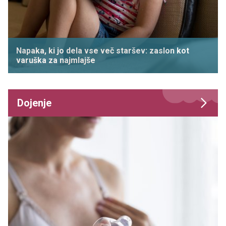
Napaka, ki jo dela vse več staršev: zaslon kot
varuška za najmlajše
Dojenje