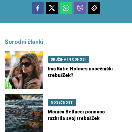
Sorodni članki
DRUŽINA IN ODNOSI
Ima Katie Holmes nosečniški
trebušček?
NOSEČNOST
Monica Bellucci ponovno
razkrila svoj trebušček