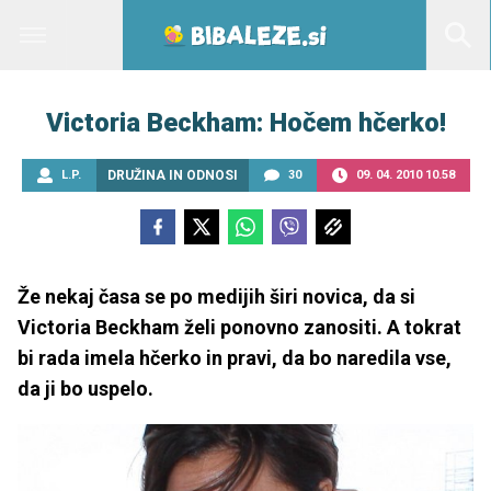
Victoria Beckham: Hočem hčerko!
L.P.
DRUŽINA IN ODNOSI
30
09. 04. 2010 10.58
Že nekaj časa se po medijih širi novica, da si
Victoria Beckham želi ponovno zanositi. A tokrat
bi rada imela hčerko in pravi, da bo naredila vse,
da ji bo uspelo.