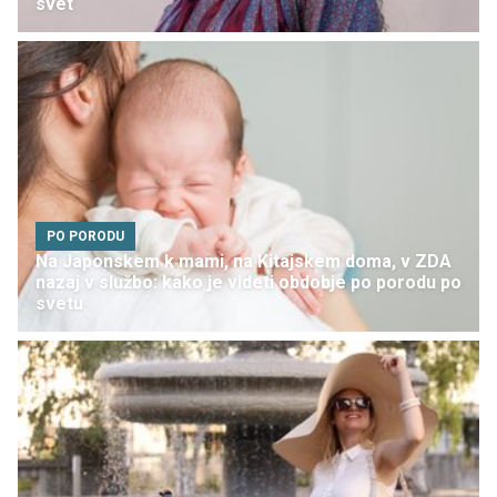
svet
PO PORODU
Na Japonskem k mami, na Kitajskem doma, v ZDA
nazaj v službo: kako je videti obdobje po porodu po
svetu