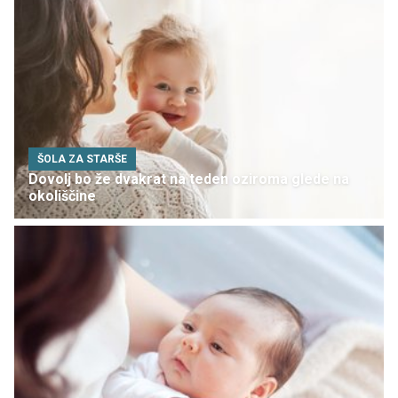
ŠOLA ZA STARŠE
Dovolj bo že dvakrat na teden oziroma glede na
okoliščine