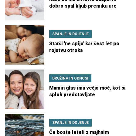
dobro spal kljub premiku ure
SPANJE IN DOJENJE
Starši 'ne spijo' kar šest let po
rojstvu otroka
DRUŽINA IN ODNOSI
Mamin glas ima večjo moč, kot si
sploh predstavljate
SPANJE IN DOJENJE
Če boste leteli z majhnim