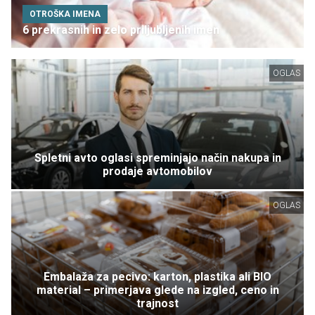
OTROŠKA IMENA
6 prekrasnih in zelo priljubljenih imen
OGLAS
Spletni avto oglasi spreminjajo način nakupa in
prodaje avtomobilov
OGLAS
Embalaža za pecivo: karton, plastika ali BIO
material – primerjava glede na izgled, ceno in
trajnost