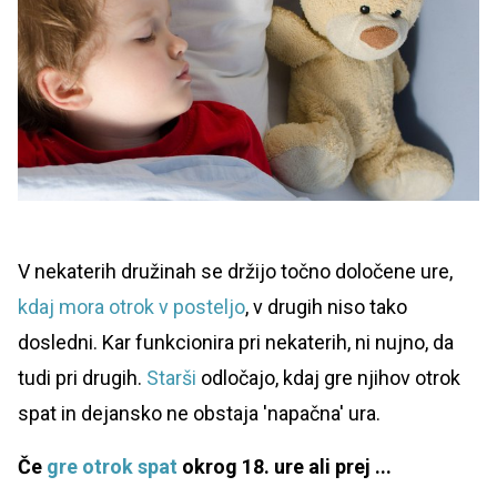
V nekaterih družinah se držijo točno določene ure,
kdaj mora otrok v posteljo
, v drugih niso tako
dosledni. Kar funkcionira pri nekaterih, ni nujno, da
tudi pri drugih.
Starši
odločajo, kdaj gre njihov otrok
spat in dejansko ne obstaja 'napačna' ura.
Če
gre otrok spat
okrog 18. ure ali prej ...