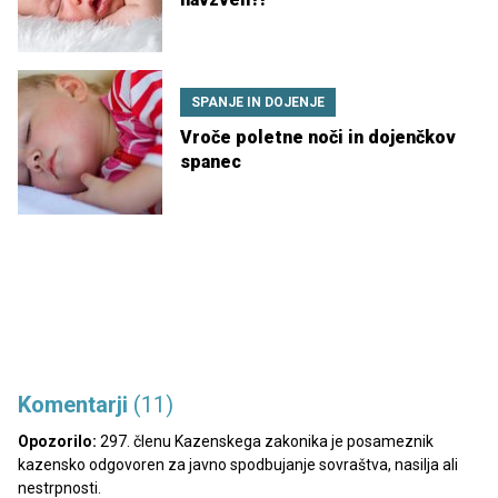
SPANJE IN DOJENJE
Vroče poletne noči in dojenčkov
spanec
Komentarji
(11)
Opozorilo:
297. členu Kazenskega zakonika je posameznik
kazensko odgovoren za javno spodbujanje sovraštva, nasilja ali
nestrpnosti.