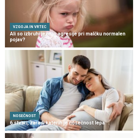
VZGOJA IN VRTEC
Ali so izbruhi jeze in agresije pri malčku normalen
pojav?
NOSEČNOST
6 stvari, zaradi katerih je nosečnost lepa