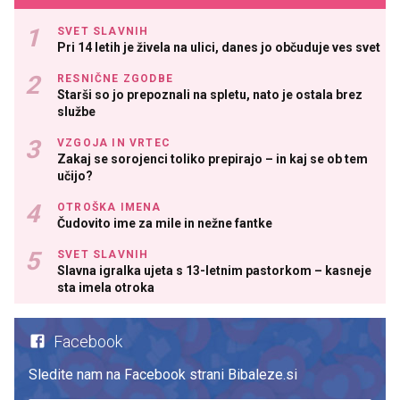
SVET SLAVNIH
Pri 14 letih je živela na ulici, danes jo občuduje ves svet
RESNIČNE ZGODBE
Starši so jo prepoznali na spletu, nato je ostala brez
službe
VZGOJA IN VRTEC
Zakaj se sorojenci toliko prepirajo – in kaj se ob tem
učijo?
OTROŠKA IMENA
Čudovito ime za mile in nežne fantke
SVET SLAVNIH
Slavna igralka ujeta s 13-letnim pastorkom – kasneje
sta imela otroka
Facebook
Sledite nam na Facebook strani Bibaleze.si