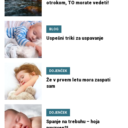
otrokom, TO morate vedeti!
BLOG
Uspešni triki za uspavanje
DOJENČEK
Že v prvem letu mora zaspati
sam
DOJENČEK
Spanje na trebuhu – hoja
navzven?!