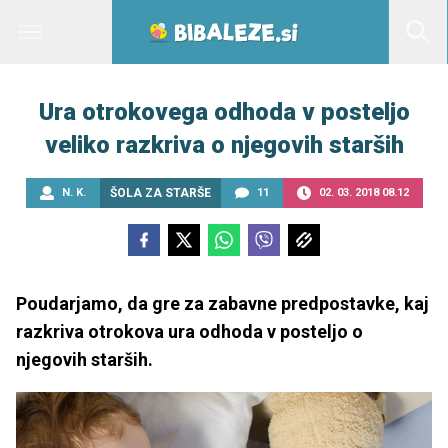
Ura otrokovega odhoda v posteljo
veliko razkriva o njegovih starših
N. K.
ŠOLA ZA STARŠE
11
02. 03. 2018 08.12
Poudarjamo, da gre za zabavne predpostavke, kaj
razkriva otrokova ura odhoda v posteljo o
njegovih starših.