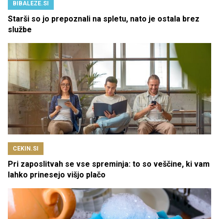
BIBALEZE.SI
Starši so jo prepoznali na spletu, nato je ostala brez
službe
CEKIN.SI
Pri zaposlitvah se vse spreminja: to so veščine, ki vam
lahko prinesejo višjo plačo