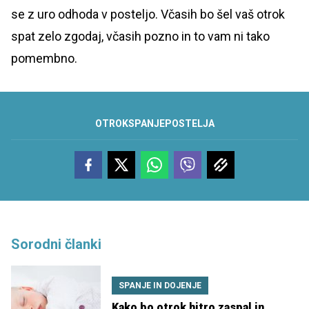
se z uro odhoda v posteljo. Včasih bo šel vaš otrok
spat zelo zgodaj, včasih pozno in to vam ni tako
pomembno.
OTROK
SPANJE
POSTELJA
Sorodni članki
SPANJE IN DOJENJE
Kako bo otrok hitro zaspal in