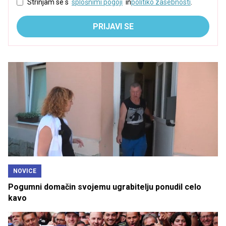
Strinjam se s
splošnimi pogoji
in
politiko zasebnosti
.
PRIJAVI SE
NOVICE
Pogumni domačin svojemu ugrabitelju ponudil celo
kavo