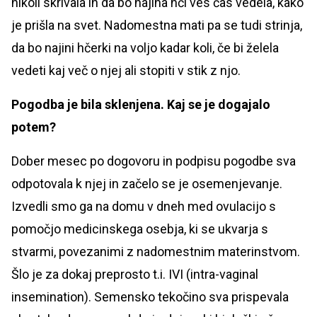
nikoli skrivala in da bo najina hči ves čas vedela, kako
je prišla na svet. Nadomestna mati pa se tudi strinja,
da bo najini hčerki na voljo kadar koli, če bi želela
vedeti kaj več o njej ali stopiti v stik z njo.
Pogodba je bila sklenjena. Kaj se je dogajalo
potem?
Dober mesec po dogovoru in podpisu pogodbe sva
odpotovala k njej in začelo se je osemenjevanje.
Izvedli smo ga na domu v dneh med ovulacijo s
pomočjo medicinskega osebja, ki se ukvarja s
stvarmi, povezanimi z nadomestnim materinstvom.
Šlo je za dokaj preprosto t.i. IVI (intra-vaginal
insemination). Semensko tekočino sva prispevala