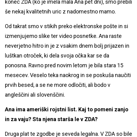
konec ZDA (ko je imela mala Ana pet dni), smo prebili
še nekaj kvalitetnih uric z nadomestno mamo.
Od takrat smo v stikih preko elektronske pošte in si
izmenjujemo slike ter video posnetke. Ana raste
neverjetno hitro in je z vsakim dnem bolj prijazen in
luštkan otroček, ki dela svoja očka kar se da
ponosna. Ravno pred novim letom je bila stara 15
mesecev. Veselo teka naokrog in se poskuša naučiti
prvih besed, a se ne more odločiti, ali bodo v
angleščini ali slovenščini.
Ana ima ameriški rojstni list. Kaj to pomeni zanjo
in za vaju? Sta njena starša le v ZDA?
Druga plat te zgodbe je seveda legalna. V ZDA so bile