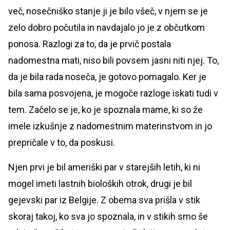
več, nosečniško stanje ji je bilo všeč, v njem se je
zelo dobro počutila in navdajalo jo je z občutkom
ponosa. Razlogi za to, da je prvič postala
nadomestna mati, niso bili povsem jasni niti njej. To,
da je bila rada noseča, je gotovo pomagalo. Ker je
bila sama posvojena, je mogoče razloge iskati tudi v
tem. Začelo se je, ko je spoznala mame, ki so že
imele izkušnje z nadomestnim materinstvom in jo
prepričale v to, da poskusi.
Njen prvi je bil ameriški par v starejših letih, ki ni
mogel imeti lastnih bioloških otrok, drugi je bil
gejevski par iz Belgije. Z obema sva prišla v stik
skoraj takoj, ko sva jo spoznala, in v stikih smo še