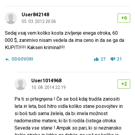
User842148
+6
05. 03. 2012 20.06
Sedaj vsaj vem koliko kosta zivljenje enega otroka, 60
000 $, zanimivo nisam vedela da ima ceno in da se ga da
KUPITI!!!! Kaksen kriminal!!!
ODGOVORI
27
21
User1014968
+2
10. 08. 2014 22.19
Pa ti si prtegnjena ! Če se boš kdaj trudila zanositi
leta in leta, boš hitro vidla koliko stane posvojitev in
si boš tudi sama želela, da bi imela možnost
nadomestne matere, ki bi ti rodila čistega otroka.
Seveda vse stane ! Ampak so pari, ki si neznansko