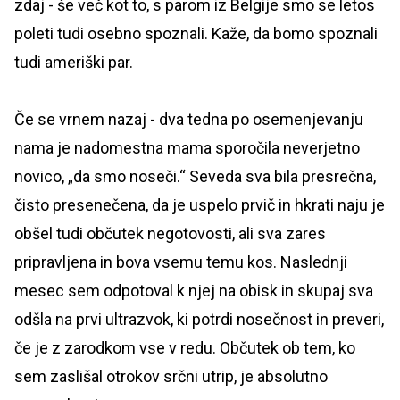
zdaj - še več kot to, s parom iz Belgije smo se letos
poleti tudi osebno spoznali. Kaže, da bomo spoznali
tudi ameriški par.
Če se vrnem nazaj - dva tedna po osemenjevanju
nama je nadomestna mama sporočila neverjetno
novico, „da smo noseči.“ Seveda sva bila presrečna,
čisto presenečena, da je uspelo prvič in hkrati naju je
obšel tudi občutek negotovosti, ali sva zares
pripravljena in bova vsemu temu kos. Naslednji
mesec sem odpotoval k njej na obisk in skupaj sva
odšla na prvi ultrazvok, ki potrdi nosečnost in preveri,
če je z zarodkom vse v redu. Občutek ob tem, ko
sem zaslišal otrokov srčni utrip, je absolutno