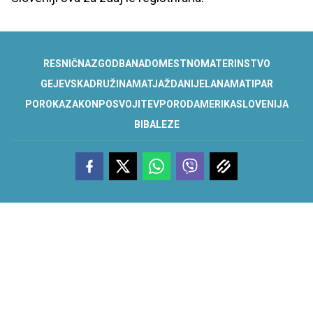
RESNIČNA
ZGODBA
NADOMESTNO
MATERINSTVO
GEJEVSKA
DRUŽINA
MATJAŽ
DANIJEL
ANA
MATI
PAR
POROKA
ZAKON
POSVOJITEV
POROD
AMERIKA
SLOVENIJA
BIBALEZE