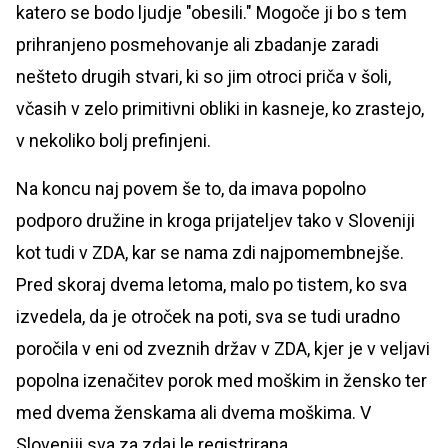
katero se bodo ljudje "obesili." Mogoče ji bo s tem
prihranjeno posmehovanje ali zbadanje zaradi
nešteto drugih stvari, ki so jim otroci priča v šoli,
včasih v zelo primitivni obliki in kasneje, ko zrastejo,
v nekoliko bolj prefinjeni.
Na koncu naj povem še to, da imava popolno
podporo družine in kroga prijateljev tako v Sloveniji
kot tudi v ZDA, kar se nama zdi najpomembnejše.
Pred skoraj dvema letoma, malo po tistem, ko sva
izvedela, da je otroček na poti, sva se tudi uradno
poročila v eni od zveznih držav v ZDA, kjer je v veljavi
popolna izenačitev porok med moškim in žensko ter
med dvema ženskama ali dvema moškima. V
Sloveniji sva za zdaj le registrirana.