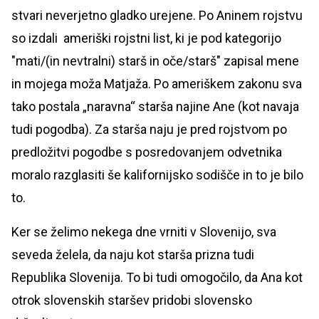
stvari neverjetno gladko urejene. Po Aninem rojstvu
so izdali ameriški rojstni list, ki je pod kategorijo
"mati/(in nevtralni) starš in oče/starš" zapisal mene
in mojega moža Matjaža. Po ameriškem zakonu sva
tako postala „naravna“ starša najine Ane (kot navaja
tudi pogodba). Za starša naju je pred rojstvom po
predložitvi pogodbe s posredovanjem odvetnika
moralo razglasiti še kalifornijsko sodišče in to je bilo
to.
Ker se želimo nekega dne vrniti v Slovenijo, sva
seveda želela, da naju kot starša prizna tudi
Republika Slovenija. To bi tudi omogočilo, da Ana kot
otrok slovenskih staršev pridobi slovensko