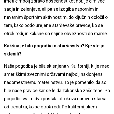
imeti čimbolj zdravo nosečnost kot npr. je čim več
sadja in zelenjave, ali pa se izogiba napornim in
nevarnim športnim aktivnostim, do ključnih določil o
tem, kako bodo urejene starševske pravice, ko se
otrok rodi, in kakšne so najine obveznosti do mame.
Kakšna je bila pogodba o starševstvu? Kje ste jo
sklenili?
Naša pogodba je bila sklenjena v Kaliforniji, ki je med
ameriškimi zveznimi državami najbolj naklonjena
nadomestnemu materinstvu. To je pomenilo, da so
bile naše pravice kar se le da zakonsko zaščitene. Po
pogodbi sva midva postala otrokova naravna starša
od trenutka, ko se otrok rodi. Po kalifornijskem