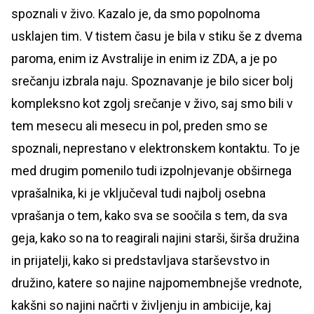
spoznali v živo. Kazalo je, da smo popolnoma
usklajen tim. V tistem času je bila v stiku še z dvema
paroma, enim iz Avstralije in enim iz ZDA, a je po
srečanju izbrala naju. Spoznavanje je bilo sicer bolj
kompleksno kot zgolj srečanje v živo, saj smo bili v
tem mesecu ali mesecu in pol, preden smo se
spoznali, neprestano v elektronskem kontaktu. To je
med drugim pomenilo tudi izpolnjevanje obširnega
vprašalnika, ki je vključeval tudi najbolj osebna
vprašanja o tem, kako sva se soočila s tem, da sva
geja, kako so na to reagirali najini starši, širša družina
in prijatelji, kako si predstavljava starševstvo in
družino, katere so najine najpomembnejše vrednote,
kakšni so najini načrti v življenju in ambicije, kaj