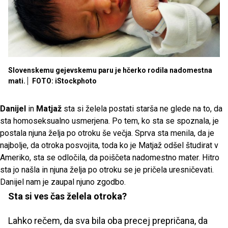
Slovenskemu gejevskemu paru je hčerko rodila nadomestna
mati.
FOTO: iStockphoto
Danijel
in
Matjaž
sta si želela postati starša ne glede na to, da
sta homoseksualno usmerjena. Po tem, ko sta se spoznala, je
postala njuna želja po otroku še večja. Sprva sta menila, da je
najbolje, da otroka posvojita, toda ko je Matjaž odšel študirat v
Ameriko, sta se odločila, da poiščeta nadomestno mater. Hitro
sta jo našla in njuna želja po otroku se je pričela uresničevati.
Danijel nam je zaupal njuno zgodbo.
Sta si ves čas želela otroka?
Lahko rečem, da sva bila oba precej prepričana, da