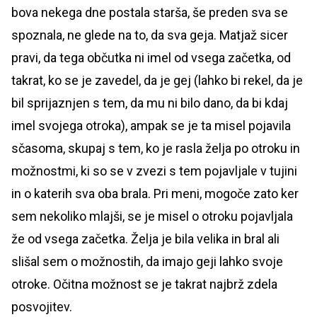
bova nekega dne postala starša, še preden sva se
spoznala, ne glede na to, da sva geja. Matjaž sicer
pravi, da tega občutka ni imel od vsega začetka, od
takrat, ko se je zavedel, da je gej (lahko bi rekel, da je
bil sprijaznjen s tem, da mu ni bilo dano, da bi kdaj
imel svojega otroka), ampak se je ta misel pojavila
sčasoma, skupaj s tem, ko je rasla želja po otroku in
možnostmi, ki so se v zvezi s tem pojavljale v tujini
in o katerih sva oba brala. Pri meni, mogoče zato ker
sem nekoliko mlajši, se je misel o otroku pojavljala
že od vsega začetka. Želja je bila velika in bral ali
slišal sem o možnostih, da imajo geji lahko svoje
otroke. Očitna možnost se je takrat najbrž zdela
posvojitev.