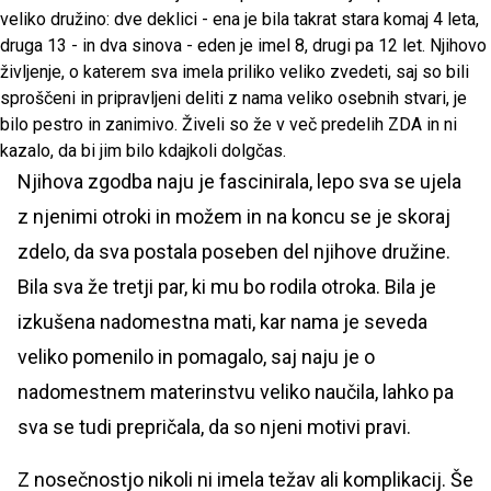
veliko družino: dve deklici - ena je bila takrat stara komaj 4 leta,
druga 13 - in dva sinova - eden je imel 8, drugi pa 12 let. Njihovo
življenje, o katerem sva imela priliko veliko zvedeti, saj so bili
sproščeni in pripravljeni deliti z nama veliko osebnih stvari, je
bilo pestro in zanimivo. Živeli so že v več predelih ZDA in ni
kazalo, da bi jim bilo kdajkoli dolgčas.
Njihova zgodba naju je fascinirala, lepo sva se ujela
z njenimi otroki in možem in na koncu se je skoraj
zdelo, da sva postala poseben del njihove družine.
Bila sva že tretji par, ki mu bo rodila otroka. Bila je
izkušena nadomestna mati, kar nama je seveda
veliko pomenilo in pomagalo, saj naju je o
nadomestnem materinstvu veliko naučila, lahko pa
sva se tudi prepričala, da so njeni motivi pravi.
Z nosečnostjo nikoli ni imela težav ali komplikacij. Še