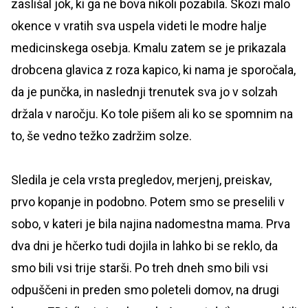
zaslišal jok, ki ga ne bova nikoli pozabila. Skozi malo
okence v vratih sva uspela videti le modre halje
medicinskega osebja. Kmalu zatem se je prikazala
drobcena glavica z roza kapico, ki nama je sporočala,
da je punčka, in naslednji trenutek sva jo v solzah
držala v naročju. Ko tole pišem ali ko se spomnim na
to, še vedno težko zadržim solze.
Sledila je cela vrsta pregledov, merjenj, preiskav,
prvo kopanje in podobno. Potem smo se preselili v
sobo, v kateri je bila najina nadomestna mama. Prva
dva dni je hčerko tudi dojila in lahko bi se reklo, da
smo bili vsi trije starši. Po treh dneh smo bili vsi
odpuščeni in preden smo poleteli domov, na drugi