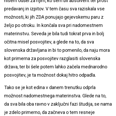
nisem odšel za njim, ko sem bil absolvent ter prost
predavanj in izpitov. V tem času sva raziskala vse
možnosti, ki jih ZDA ponujajo gejevskemu paru z
željo po otroku. In končala sva pri nadomestnem
materinstvu. Seveda je bila tudi tokrat prva in bolj
očitna misel posvojitev, a glede na to, da sva
slovenska državljana in bi to pomenilo, da naju mora
kot primerna za posvojitev razglasiti slovenska
država, ter bi šele potem lahko začela mednarodno
posvojitev, je ta možnost dokaj hitro odpadla.
Tako se je kot edina v danem trenutku odprla
možnost nadomestnega materinstva. Glede na to,
da sva bila oba ravno v zaključni fazi študija, se nama
je zdelo primerno, da začneva o tem resneje