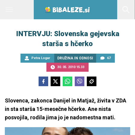
INTERVJU: Slovenska gejevska
starša s hčerko
Petra Logar
DRUŽINA IN ODNOSI
67
30. 05. 2010 15.33
Slovenca, zakonca Danijel in Matjaž, živita v ZDA
in sta starša 15-mesečne hčerke. Ane nista
posvojila, rodila jima jo je nadomestna mati.