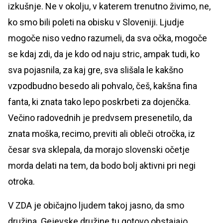
izkušnje. Ne v okolju, v katerem trenutno živimo, ne,
ko smo bili poleti na obisku v Sloveniji. Ljudje
mogoče niso vedno razumeli, da sva očka, mogoče
se kdaj zdi, da je kdo od naju stric, ampak tudi, ko
sva pojasnila, za kaj gre, sva slišala le kakšno
vzpodbudno besedo ali pohvalo, češ, kakšna fina
fanta, ki znata tako lepo poskrbeti za dojenčka.
Večino radovednih je predvsem presenetilo, da
znata moška, recimo, previti ali obleči otročka, iz
česar sva sklepala, da morajo slovenski očetje
morda delati na tem, da bodo bolj aktivni pri negi
otroka.
V ZDA je običajno ljudem takoj jasno, da smo
družina. Gejevske družine tu gotovo obstajajo