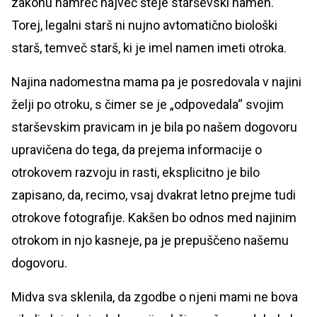
zakonu namreč največ šteje starševski namen.
Torej, legalni starš ni nujno avtomatično biološki
starš, temveč starš, ki je imel namen imeti otroka.
Najina nadomestna mama pa je posredovala v najini
želji po otroku, s čimer se je „odpovedala“ svojim
starševskim pravicam in je bila po našem dogovoru
upravičena do tega, da prejema informacije o
otrokovem razvoju in rasti, eksplicitno je bilo
zapisano, da, recimo, vsaj dvakrat letno prejme tudi
otrokove fotografije. Kakšen bo odnos med najinim
otrokom in njo kasneje, pa je prepuščeno našemu
dogovoru.
Midva sva sklenila, da zgodbe o njeni mami ne bova