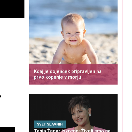
Kdaj je dojenček pripravljen na
prvo kopanje v morju
o
SVET SLAVNIH
Tanja Žagar iskreno: Živeli smo na