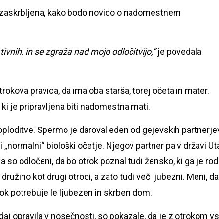
ej zaskrbljena, kako bodo novico o nadomestnem
ivnih, in se zgraža nad mojo odločitvijo,“
je povedala
kova pravica, da ima oba starša, torej očeta in mater.
i je pripravljena biti nadomestna mati.
oploditve. Spermo je daroval eden od gejevskih partnerjev
 „normalni“ biološki očetje. Njegov partner pa v državi Ut
pa so odločeni, da bo otrok poznal tudi žensko, ki ga je rodi
ružino kot drugi otroci, a zato tudi več ljubezni. Meni, da
ok potrebuje le ljubezen in skrben dom.
daj opravila v nosečnosti, so pokazale, da je z otrokom v