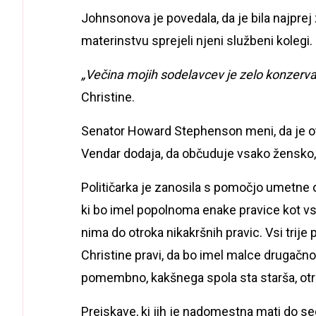
Johnsonova je povedala, da je bila najpr
materinstvu sprejeli njeni službeni kolegi.
„Večina mojih sodelavcev je zelo konzervat
Christine.
Senator Howard Stephenson meni, da je otro
Vendar dodaja, da občuduje vsako žensko, k
Političarka je zanosila s pomočjo umetne 
ki bo imel popolnoma enake pravice kot vsi
nima do otroka nikakršnih pravic. Vsi trije 
Christine pravi, da bo imel malce drugačno d
pomembno, kakšnega spola sta starša, otr
Preiskave, ki jih je nadomestna mati do se