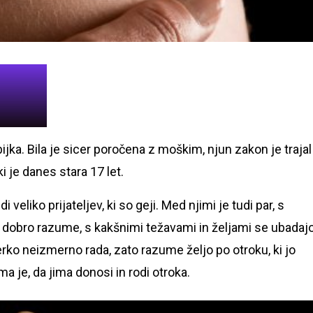
bijka. Bila je sicer poročena z moškim, njun zakon je trajal
i je danes stara 17 let.
eliko prijateljev, ki so geji. Med njimi je tudi par, s
 dobro razume, s kakšnimi težavami in željami se ubadaj
rko neizmerno rada, zato razume željo po otroku, ki jo
ma je, da jima donosi in rodi otroka.