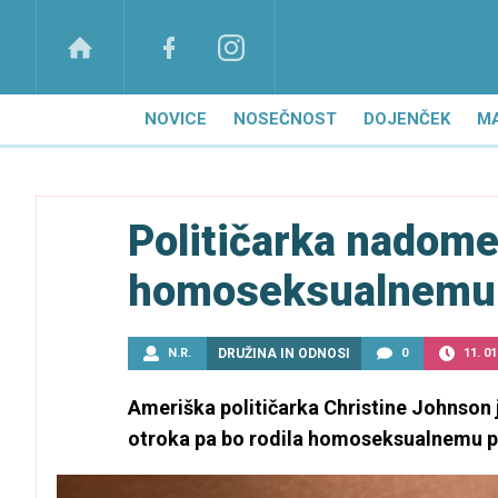
NOVICE
NOSEČNOST
DOJENČEK
M
Političarka nadome
homoseksualnemu
N.R.
DRUŽINA IN ODNOSI
0
11. 01
Ameriška političarka Christine Johnson j
otroka pa bo rodila homoseksualnemu p