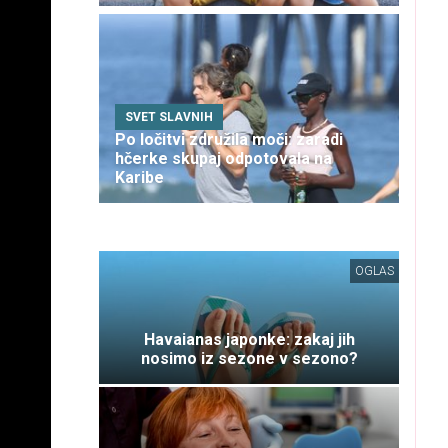
SVET SLAVNIH
Po ločitvi združila moči: zaradi
hčerke skupaj odpotovala na
Karibe
OGLAS
Havaianas japonke: zakaj jih
nosimo iz sezone v sezono?