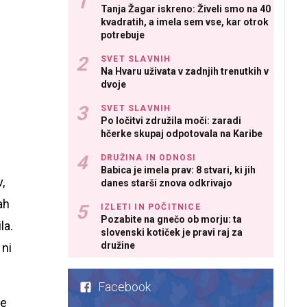
Tanja Žagar iskreno: Živeli smo na 40
kvadratih, a imela sem vse, kar otrok
potrebuje
SVET SLAVNIH
Na Hvaru uživata v zadnjih trenutkih v
dvoje
SVET SLAVNIH
Po ločitvi združila moči: zaradi
hčerke skupaj odpotovala na Karibe
DRUŽINA IN ODNOSI
Babica je imela prav: 8 stvari, ki jih
,
danes starši znova odkrivajo
ah
IZLETI IN POČITNICE
Pozabite na gnečo ob morju: ta
la.
slovenski kotiček je pravi raj za
družine
 ni
Facebook
se