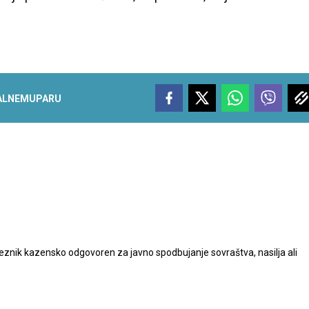
ALNEMU
PARU
nik kazensko odgovoren za javno spodbujanje sovraštva, nasilja ali