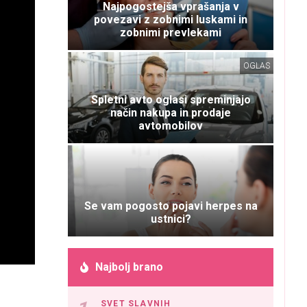
Najpogostejša vprašanja v
povezavi z zobnimi luskami in
zobnimi prevlekami
OGLAS
Spletni avto oglasi spreminjajo
način nakupa in prodaje
avtomobilov
Se vam pogosto pojavi herpes na
ustnici?
Najbolj brano
SVET SLAVNIH