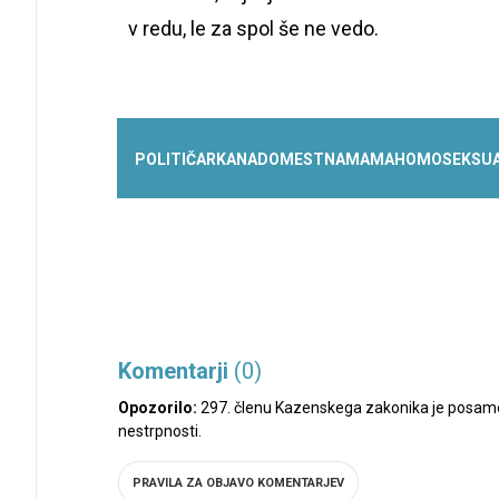
v redu, le za spol še ne vedo.
POLITIČARKA
NADOMESTNA
MAMA
HOMOSEKSU
Komentarji
(0)
Opozorilo:
297. členu Kazenskega zakonika je posamez
nestrpnosti.
PRAVILA ZA OBJAVO KOMENTARJEV