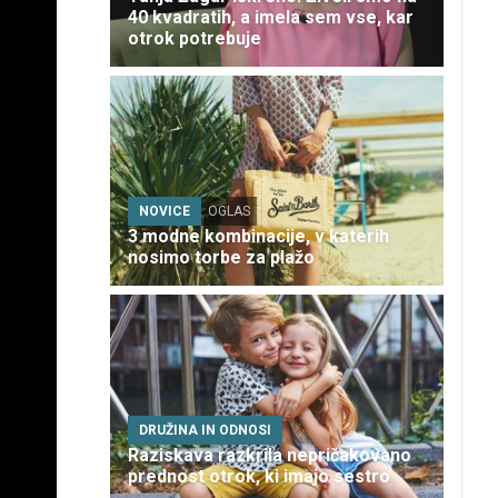
40 kvadratih, a imela sem vse, kar
otrok potrebuje
NOVICE
OGLAS
3 modne kombinacije, v katerih
nosimo torbe za plažo
DRUŽINA IN ODNOSI
Raziskava razkrila nepričakovano
prednost otrok, ki imajo sestro