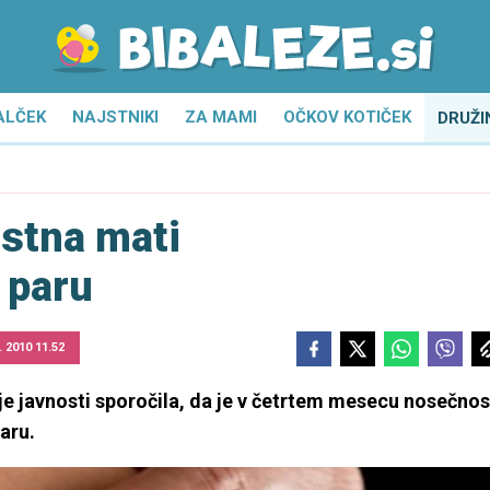
ALČEK
NAJSTNIKI
ZA MAMI
OČKOV KOTIČEK
DRUŽI
stna mati
 paru
. 2010 11.52
e javnosti sporočila, da je v četrtem mesecu nosečnos
aru.