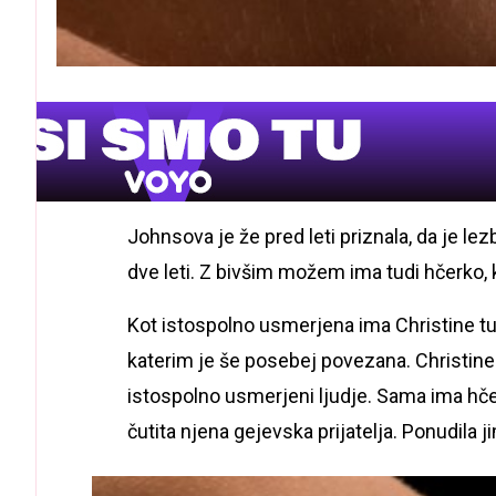
Johnsova je že pred leti priznala, da je lez
dve leti. Z bivšim možem ima tudi hčerko, k
Kot istospolno usmerjena ima Christine tudi v
katerim je še posebej povezana. Christine
istospolno usmerjeni ljudje. Sama ima hče
čutita njena gejevska prijatelja. Ponudila ji