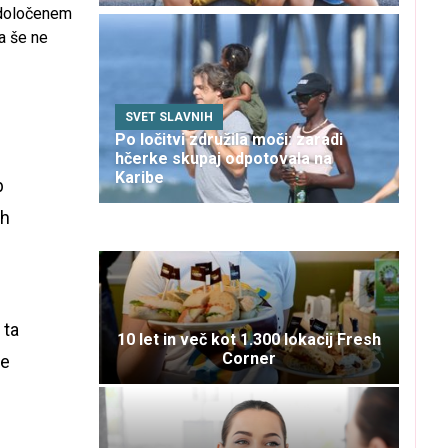
v določenem
a še ne
SVET SLAVNIH
Po ločitvi združila moči: zaradi
hčerke skupaj odpotovala na
Karibe
b
eh
 ta
10 let in več kot 1.300 lokacij Fresh
Corner
ve