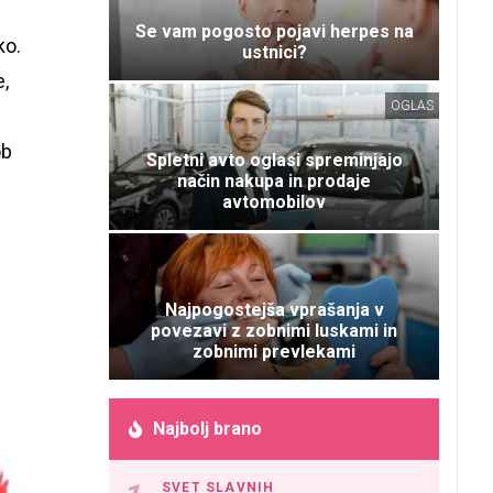
Se vam pogosto pojavi herpes na
ko.
ustnici?
e,
OGLAS
ob
Spletni avto oglasi spreminjajo
način nakupa in prodaje
avtomobilov
Najpogostejša vprašanja v
povezavi z zobnimi luskami in
zobnimi prevlekami
Najbolj brano
SVET SLAVNIH