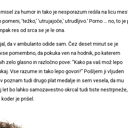
isel za humor in tako je nesporazum rešila na licu mes
omeni, 'težko,' 'utrujajoče,' utrudljivo.' Porno … no, to je 
mpak res od srca se je le ona.
ajal, da v ambulanto odide sam. Čez deset minut se je
advse pomembno, da pokuka ven na hodnik, po katerem
ih zelo glasno in razločno pove: "Kako pa vaš mož lepo
ukaj. Vse razume in tako lepo govori!“ Pošljem ji vljuden
v poznam tudi drugo plat medalje in sem vesela, da mu
j let bo lahko samozavestno okrcal tudi tiste nestrpneže, 
 koder je prišel.