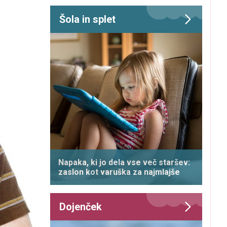
Šola in splet
Napaka, ki jo dela vse več staršev:
zaslon kot varuška za najmlajše
Dojenček