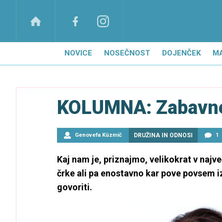
NOVICE
NOSEČNOST
DOJENČEK
M
KOLUMNA: Zabavne
Genovefa Küzmič
DRUŽINA IN ODNOSI
1
Kaj nam je, priznajmo, velikokrat v najv
črke ali pa enostavno kar pove povsem iz
govoriti.