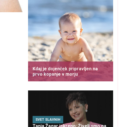
Kdaj je dojenček pripravljen na
prvo kopanje v morju
SVET SLAVNIH
Tanja Žagar iskreno: Živeli smo na