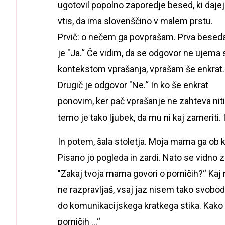
ugotovil popolno zaporedje besed, ki daje
vtis, da ima slovenščino v malem prstu.
Prvič: o nečem ga povprašam. Prva besed
je "Ja.“ Če vidim, da se odgovor ne ujema 
kontekstom vprašanja, vprašam še enkrat.
Drugič je odgovor "Ne.“ In ko še enkrat
ponovim, ker pač vprašanje ne zahteva niti
temo je tako ljubek, da mu ni kaj zameriti
In potem, šala stoletja. Moja mama ga ob 
Pisano jo pogleda in zardi. Nato se vidno 
"Zakaj tvoja mama govori o porničih?“ Kaj n
ne razpravljaš, vsaj jaz nisem tako svobod
do komunikacijskega kratkega stika. Kako n
porničih ...“