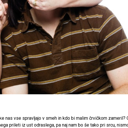
pake nas vse spravljajo v smeh in kdo bi malim črvičkom zameril?
nega prileti iz ust odraslega, pa naj nam bo še tako pri srcu, nism