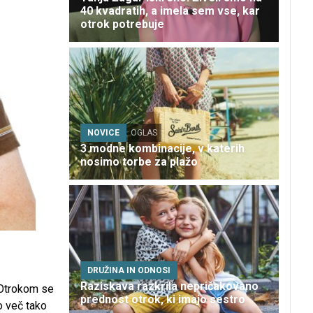
40 kvadratih, a imela sem vse, kar
otrok potrebuje
NOVICE
OGLAS
3 modne kombinacije, v katerih
nosimo torbe za plažo
DRUŽINA IN ODNOSI
Raziskava razkrila nepričakovano
 Otrokom se
prednost otrok, ki imajo sestro
o več tako