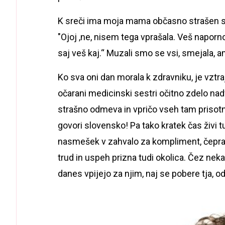
K sreči ima moja mama občasno strašen sm
"Ojoj ,ne, nisem tega vprašala. Veš naporno p
saj veš kaj.“ Muzali smo se vsi, smejala, a
Ko sva oni dan morala k zdravniku, je vztr
očarani medicinski sestri očitno zdelo n
strašno odmeva in vpričo vseh tam prisotn
govori slovensko! Pa tako kratek čas živi t
nasmešek v zahvalo za kompliment, čepra
trud in uspeh prizna tudi okolica. Čez neka
danes vpijejo za njim, naj se pobere tja, od