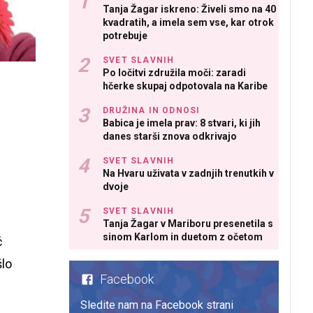
Tanja Žagar iskreno: Živeli smo na 40
kvadratih, a imela sem vse, kar otrok
potrebuje
SVET SLAVNIH
Po ločitvi združila moči: zaradi
hčerke skupaj odpotovala na Karibe
DRUŽINA IN ODNOSI
Babica je imela prav: 8 stvari, ki jih
danes starši znova odkrivajo
SVET SLAVNIH
Na Hvaru uživata v zadnjih trenutkih v
dvoje
SVET SLAVNIH
Tanja Žagar v Mariboru presenetila s
sinom Karlom in duetom z očetom
č
šlo
Facebook
Sledite nam na Facebook strani