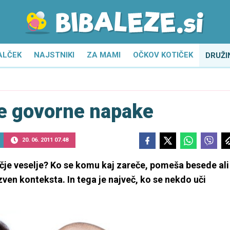
ALČEK
NAJSTNIKI
ZA MAMI
OČKOV KOTIČEK
DRUŽI
 govorne napake
20. 06. 2011 07.48
ečje veselje? Ko se komu kaj zareče, pomeša besede ali
ven konteksta. In tega je največ, ko se nekdo uči