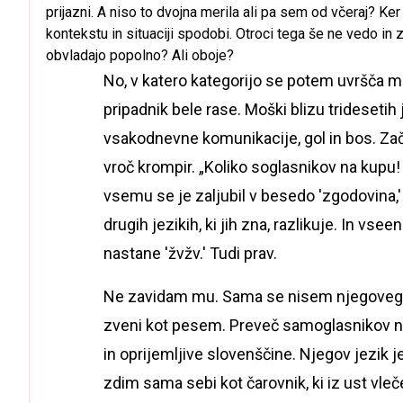
prijazni. A niso to dvojna merila ali pa sem od včeraj? Ker 
kontekstu in situaciji spodobi. Otroci tega še ne vedo in
obvladajo popolno? Ali oboje?
No, v katero kategorijo se potem uvršča mo
pripadnik bele rase. Moški blizu tridesetih 
vsakodnevne komunikacije, gol in bos. Zače
vroč krompir. „Koliko soglasnikov na kupu! 
vsemu se je zaljubil v besedo 'zgodovina,'
drugih jezikih, ki jih zna, razlikuje. In vse
nastane 'žvžv.' Tudi prav.
Ne zavidam mu. Sama se nisem njegovega jez
zveni kot pesem. Preveč samoglasnikov na
in oprijemljive slovenščine. Njegov jezik j
zdim sama sebi kot čarovnik, ki iz ust vle