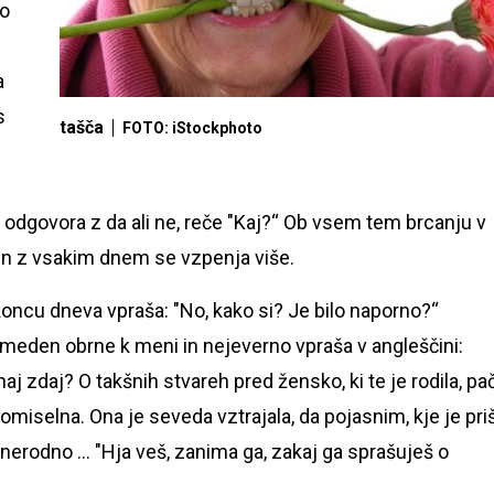
jo
a
s
tašča
FOTO: iStockphoto
 odgovora z da ali ne, reče "Kaj?“ Ob vsem tem brcanju v
. In z vsakim dnem se vzpenja više.
koncu dneva vpraša: "No, kako si? Je bilo naporno?“
zmeden obrne k meni in nejeverno vpraša v angleščini:
aj zdaj? O takšnih stvareh pred žensko, ki te je rodila, pa
omiselna. Ona je seveda vztrajala, da pojasnim, kje je pri
erodno ... "Hja veš, zanima ga, zakaj ga sprašuješ o