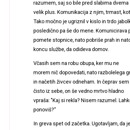
razumem, saj so bile pred slabima dvema
velik plus. Komunikacija z njim, trmast, k
Tako močno je ugriznil v kislo in trdo jab
posledično pa še do mene. Komunicirava po
pomete stopnice, nato pobriše prah in nato
koncu službe, da odideva domov.
Včasih sem na robu obupa, ker mu ne
morem nič dopovedati, nato razbolelega gr
in načetih živcev odneham. In čeprav sem
čisto iz sebe, on še vedno mrtvo hladno
vpraša: "Kaj si rekla? Nisem razumel. Lah
ponoviš?“
In greva spet od začetka. Ugotavljam, da j