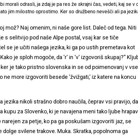
bi morali odrasli, ja zdaj je pa res že skrajni čas, vedeti, kaj se 
 zato jim milostno oprostimo. Ker so družbeno nevešči ali pa jezik
j mož? Naj omenim, ni naše gore list. Daleč od tega. Niti
je s selitvijo pod naše Alpe postal, vsaj kar se tiče
l se je učiti našega jezika, ki ga po ustih premetava kot
Kako je sploh mogoče, da 'r' in 'v' izgovoriš skupaj?“ Klju
 ker je tako pristno slovenska in se od poimenovanj v vs
eno ne more izgovoriti besede 'žvižgati,' iz katere na koncu
ika nikoli strašno dobro naučila, čeprav vsi pravijo, da
 kupu za Slovenko, ki je navajena meni tako ljube hrapa
e narejen za petje, ko pa ga poskušam izgovoriti jaz, se
če dolge svilene trakove. Muka. Skratka, popolnoma ga