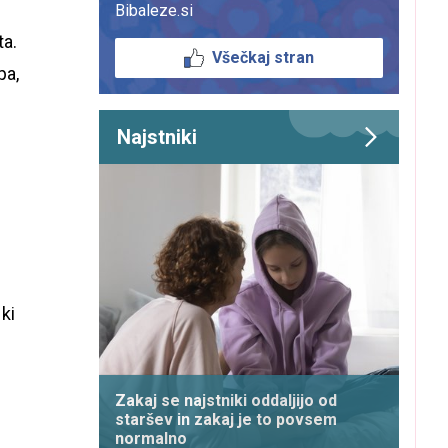
Bibaleze.si
ta.
Všečkaj stran
pa,
Najstniki
ki
Zakaj se najstniki oddaljijo od
staršev in zakaj je to povsem
normalno