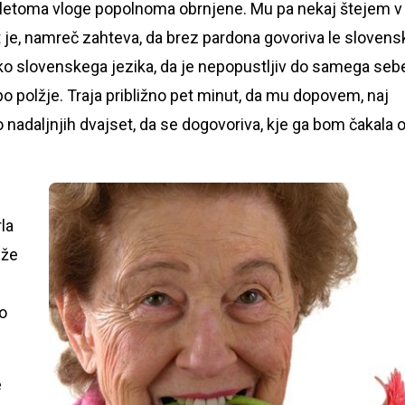
 letoma vloge popolnoma obrnjene. Mu pa nekaj štejem v
ot je, namreč zahteva, da brez pardona govoriva le slovens
olko slovenskega jezika, da je nepopustljiv do samega seb
 polžje. Traja približno pet minut, da mu dopovem, naj
 nadaljnjih dvajset, da se dogovoriva, kje ga bom čakala 
la
 že
ko
e