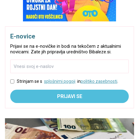
E-novice
Prijavi se na e-novičke in bodi na tekočem z aktualnimi
novicami. Zate jih pripravlja uredništvo Bibaleze.si.
Strinjam se s
splošnimi pogoji
in
politiko zasebnosti
.
PRIJAVI SE