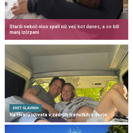
Starši nekoč niso spali nič več kot danes, a so bili
manj izčrpani
SVET SLAVNIH
Na Hvaru uživata v zadnjih trenutkih v dvoje