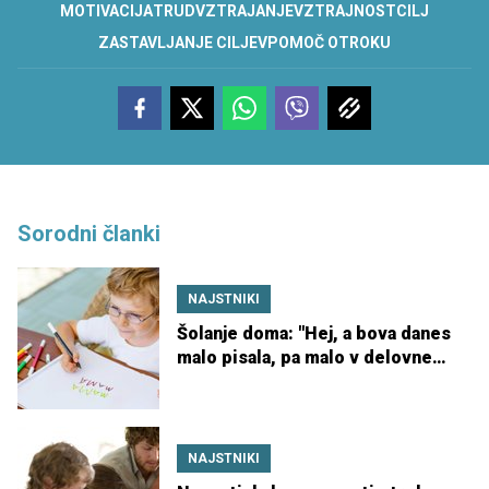
MOTIVACIJA
TRUD
VZTRAJANJE
VZTRAJNOST
CILJ
ZASTAVLJANJE CILJEV
POMOČ OTROKU
Sorodni članki
NAJSTNIKI
Šolanje doma: ''Hej, a bova danes
malo pisala, pa malo v delovne
zvezke pokukala?''
NAJSTNIKI