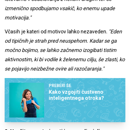
izmenično spodbujamo vsakič, ko enemu upade
motivacija."
Včasih je kateri od motivov lahko nezaveden.
"Eden
od tipičnih je strah pred neuspehom. Kadar se ga
močno bojimo, se lahko začnemo izogibati tistim
aktivnostim, ki bi vodile k želenemu cilju, še zlasti, ko
se pojavijo neizbežne ovire ali razočaranja."
PREBERI ŠE
Kako vzgojiti čustveno
inteligentnega otroka?