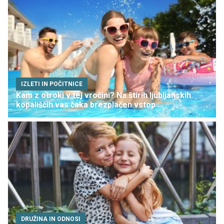
IZLETI IN POČITNICE
Kam z otroki v tej vročini? Na štirih ljubljanskih
kopališčih vas čaka brezplačen vstop
DRUŽINA IN ODNOSI