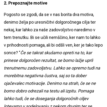
2. Prepoznajte motive
Pogosto se zgodi, da se v nas borita dva motiva,
denimo želja po uresničitvi dolgoročnega cilja ter
nekaj, kar lahko za naše zadovoljstvo naredimo v
tem trenutku. Bi se učili nemščino, ker nam to lahko
v prihodnosti pomaga, ali bi odšli ven, ker je tako lepo
sonce? "
Če se takrat skušamo opreti na to, kar
prinese dolgoročen rezultat, se bomo lažje uprli
trenutnemu zadovoljstvu. Lahko se opremo tudi na
morebitna negativna čustva, saj so ta dober
ojačevalec motivacije. Denimo na strah, če se ne
bomo dobro odrezali na testu ali izpitu. Pomaga
lahko tudi, če se doseganja dolgoročnih ciljev
lotevamo v sodelovanju z nekom drugim ter se