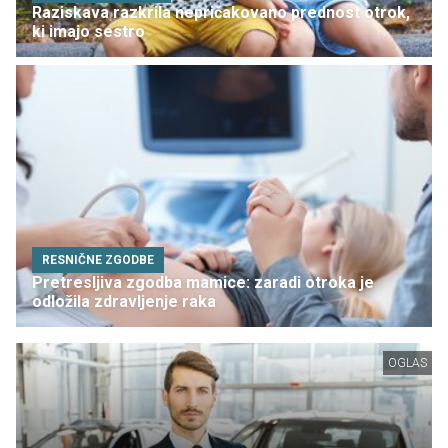
Raziskava razkrila nepričakovano prednost otrok,
ki imajo sestro
RESNIČNE ZGODBE
Pretresljiva zgodba mamice: zaradi otroka je
odložila zdravljenje raka
OGLAS