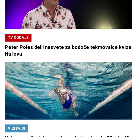
TV ODDAJE
Peter Poles delil nasvete za bodoče tekmovalce kviza
Na lovu
VIZITA.SI