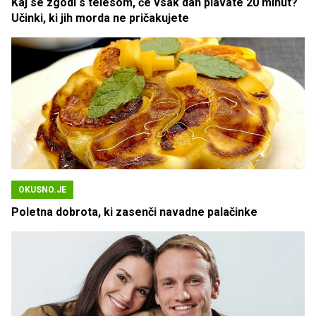
Kaj se zgodi s telesom, če vsak dan plavate 20 minut?
Učinki, ki jih morda ne pričakujete
OKUSNO.JE
Poletna dobrota, ki zasenči navadne palačinke