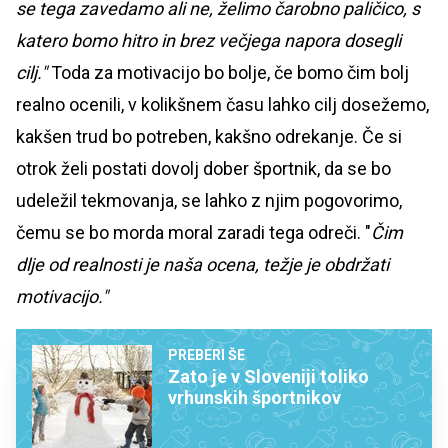
se tega zavedamo ali ne, želimo čarobno paličico, s
katero bomo hitro in brez večjega napora dosegli
cilj."
Toda za motivacijo bo bolje, če bomo čim bolj
realno ocenili, v kolikšnem času lahko cilj dosežemo,
kakšen trud bo potreben, kakšno odrekanje. Če si
otrok želi postati dovolj dober športnik, da se bo
udeležil tekmovanja, se lahko z njim pogovorimo,
čemu se bo morda moral zaradi tega odreči. "
Čim
dlje od realnosti je naša ocena, težje je obdržati
motivacijo."
PREBERI ŠE
Zato je v Sloveniji toliko
vrhunskih športnikov