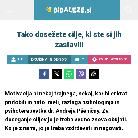
Tako dosežete cilje, ki ste si jih
zastavili
L.E.
DRUŽINA IN ODNOSI
2
05. 01. 2020 06.00
Motivacija ni nekaj trajnega, nekaj, kar bi enkrat
pridobili in nato imeli, razlaga psihologinja in
psihoterapevtka dr. Andreja Pšeničny. Za
doseganje ciljev jo je treba vedno znova obujati.
Ko je z nami, jo je treba vzdrževati in negovati.