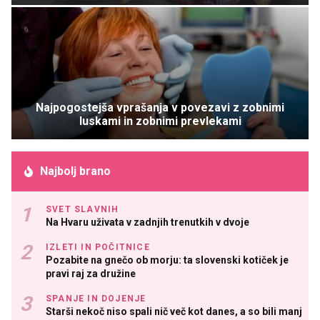
Najpogostejša vprašanja v povezavi z zobnimi
luskami in zobnimi prevlekami
Najbolj brano
SVET SLAVNIH
Na Hvaru uživata v zadnjih trenutkih v dvoje
IZLETI IN POČITNICE
Pozabite na gnečo ob morju: ta slovenski kotiček je
pravi raj za družine
SPANJE IN DOJENJE
Starši nekoč niso spali nič več kot danes, a so bili manj