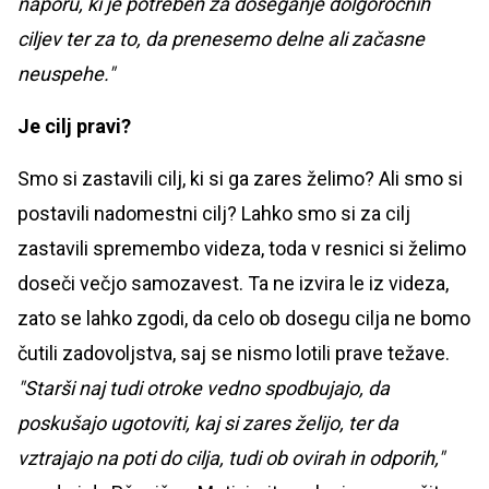
naporu, ki je potreben za doseganje dolgoročnih
ciljev ter za to, da prenesemo delne ali začasne
neuspehe."
Je cilj pravi?
Smo si zastavili cilj, ki si ga zares želimo? Ali smo si
postavili nadomestni cilj? Lahko smo si za cilj
zastavili spremembo videza, toda v resnici si želimo
doseči večjo samozavest. Ta ne izvira le iz videza,
zato se lahko zgodi, da celo ob dosegu cilja ne bomo
čutili zadovoljstva, saj se nismo lotili prave težave.
"Starši naj tudi otroke vedno spodbujajo, da
poskušajo ugotoviti, kaj si zares želijo, ter da
vztrajajo na poti do cilja, tudi ob ovirah in odporih,"