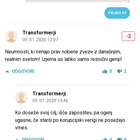
PRIJAVI SE
Transformerji
-2
05. 01. 2020 12.07
Neumnosti, ki nimajo prav nobene zveze z današnjim,
realnim svetom! Izjema so lahko samo resnični geniji!
ODGOVORI
0
2
Transformerji
05. 01. 2020 13.46
Ko doseže svoj cilj, išče zaposlitev, pa ogenj
ugasne, če starši po korupcijski verigi ne posežejo
vmes.
ODGOVORI
0
0