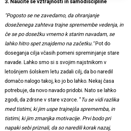
3. Naučite se vztrajnosti in samodiscipline
"Pogosto se ne zavedamo, da ohranjanje
doseženega zahteva trajne spremembe vedenja, in
če se po dosežku vrnemo k starim navadam, se
lahko hitro spet znajdemo na začetku."
Pot do
doseganja cilja včasih pomeni spreminjanje stare
navade. Lahko smo si s svojim najstnikom v
letošnjem šolskem letu zadali cilj, da bo naredil
domačo nalogo takoj, ko jo bo lahko. Nekaj časa
potrebuje, da novo navado pridobi. Nato se lahko
zgodi, da zdrsne v stare vzorce. "
Tu se vidi razlika
med tistimi, ki jim uspe trajnejša sprememba, in
tistimi, ki jim zmanjka motivacije. Prvi bodo pri
napaki sebi priznali, da so naredili korak nazaj,