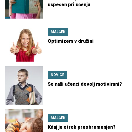
uspešen pri učenju
MALČEK
Optimizem v družini
NOVICE
So naši učenci dovolj motivirani?
MALČEK
Kdaj je otrok preobremenjen?