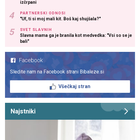
izčrpani
PARTNERSKI ODNOSI
"Uf, ti si moj mali kit. Boš kaj shujšala?"
SVET SLAVNIH
Slavna mama ga je branila kot medvedka: "Vsi so se je
bali"
Facebook
Sledite nam na Facebook strani Bibaleze.si
Všečkaj stran
Najstniki