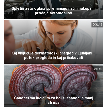
Spletni avto oglasi spreminjajo način nakupa in
prodaje avtomobilov
OGLAS
Kaj vključuje dermatološki pregled v Ljubljani –
potek pregleda in kaj pričakovati
OGLAS
Ganoderma lucidum za boljši spanec in manj
stresa