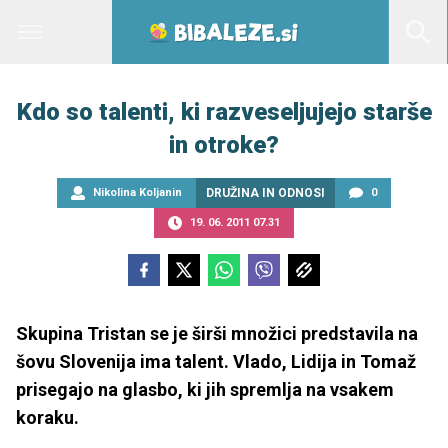
Kdo so talenti, ki razveseljujejo starše
in otroke?
Nikolina Koljanin
DRUŽINA IN ODNOSI
0
19. 06. 2011 07.31
Skupina Tristan se je širši množici predstavila na
šovu Slovenija ima talent. Vlado, Lidija in Tomaž
prisegajo na glasbo, ki jih spremlja na vsakem
koraku.