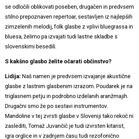
se odločili oblikovati poseben, drugačen in predvsem
stilno prepoznaven repertoar, sestavljen iz najlepših
zimzelenih melodij, folk glasbe z vplivi bluegrassa in
bluesa, želimo pa izvajati tudi lastne skladbe s
slovenskimi besedili.
S kakšno glasbo želite očarati občinstvo?
Lidija:
Naš namen je predvsem izvajanje akustične
glasbe z lastnim glasbenim izrazom. Poudarek je na
triglasnem petju in podrobno izdelanih aranžmajih.
Drugačni smo že po sestavi instrumentov.
Mandoline v tej zvrsti glasbe v Sloveniji tako rekoč ni
zaslediti, Tomaž Juvančič je tudi izvrsten kitarist,
igra orglice in v zadnjem času tudi rezofonično