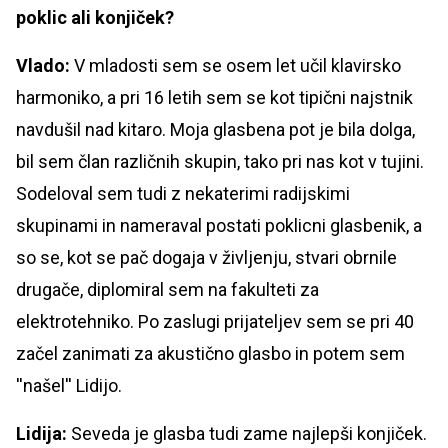
poklic ali konjiček?
Vlado:
V mladosti sem se osem let učil klavirsko
harmoniko, a pri 16 letih sem se kot tipični najstnik
navdušil nad kitaro. Moja glasbena pot je bila dolga,
bil sem član različnih skupin, tako pri nas kot v tujini.
Sodeloval sem tudi z nekaterimi radijskimi
skupinami in nameraval postati poklicni glasbenik, a
so se, kot se pač dogaja v življenju, stvari obrnile
drugače, diplomiral sem na fakulteti za
elektrotehniko. Po zaslugi prijateljev sem se pri 40
začel zanimati za akustično glasbo in potem sem
''našel'' Lidijo.
Lidija:
Seveda je glasba tudi zame najlepši konjiček.