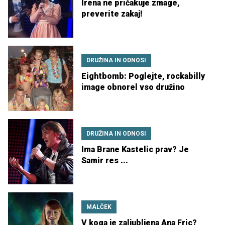
Irena ne pričakuje zmage,
preverite zakaj!
DRUŽINA IN ODNOSI
Eightbomb: Poglejte, rockabilly
image obnorel vso družino
DRUŽINA IN ODNOSI
Ima Brane Kastelic prav? Je
Samir res ...
MALČEK
V koga je zaljubljena Ana Fric?