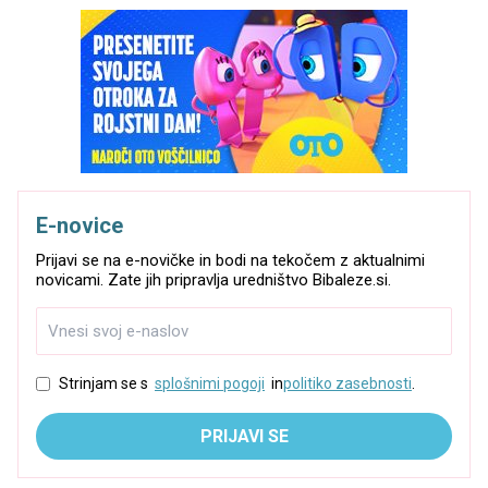
E-novice
Prijavi se na e-novičke in bodi na tekočem z aktualnimi
novicami. Zate jih pripravlja uredništvo Bibaleze.si.
Strinjam se s
splošnimi pogoji
in
politiko zasebnosti
.
PRIJAVI SE