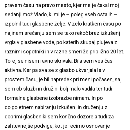
pravem času na pravo mesto, kjer me je čakal moj
sedanji mož Vlado, ki mi je – poleg vseh ostalih –
izpolnil tudi glasbene želje. V zelo kratkem času po
najinem srečanju sem se tako rekoč brez izkušenj
vrgla v glasbene vode, po katerih skupaj plujeva z
raznimi sopotniki in v razne smeri že približno 20 let.
Torej se nisem ravno skrivala. Bila sem ves čas
aktivna. Ker pa sva se z glasbo ukvarjala le v
prostem času, je bil napredek pri meni počasen, saj
sem ob službi in družini bolj malo vadila ter tudi
formalne glasbene izobrazbe nimam. In po
dolgoletnem nabiranju izkušenj in druženju z
dobrimi glasbeniki sem končno dozorela tudi za
zahtevnejše podvige, kot je recimo osnovanje