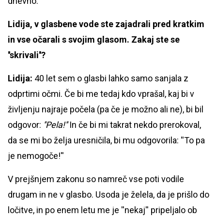
dnevno.
Lidija, v glasbene vode ste zajadrali pred kratkim
in vse očarali s svojim glasom. Zakaj ste se
''skrivali''?
Lidija:
40 let sem o glasbi lahko samo sanjala z
odprtimi očmi. Če bi me tedaj kdo vprašal, kaj bi v
življenju najraje počela (pa če je možno ali ne), bi bil
odgovor:
''Pela!''
In če bi mi takrat nekdo prerokoval,
da se mi bo želja uresničila, bi mu odgovorila: ''To pa
je nemogoče!''
V prejšnjem zakonu so namreč vse poti vodile
drugam in ne v glasbo. Usoda je želela, da je prišlo do
ločitve, in po enem letu me je ''nekaj'' pripeljalo ob