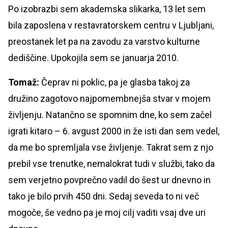
Po izobrazbi sem akademska slikarka, 13 let sem
bila zaposlena v restavratorskem centru v Ljubljani,
preostanek let pa na zavodu za varstvo kulturne
dediščine. Upokojila sem se januarja 2010.
Tomaž:
Čeprav ni poklic, pa je glasba takoj za
družino zagotovo najpomembnejša stvar v mojem
življenju. Natančno se spomnim dne, ko sem začel
igrati kitaro – 6. avgust 2000 in že isti dan sem vedel,
da me bo spremljala vse življenje. Takrat sem z njo
prebil vse trenutke, nemalokrat tudi v službi, tako da
sem verjetno povprečno vadil do šest ur dnevno in
tako je bilo prvih 450 dni. Sedaj seveda to ni več
mogoče, še vedno pa je moj cilj vaditi vsaj dve uri