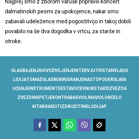
Najprej smo z zborom varušk pripravili koncert
dalmatinskih pesmi za upokojence, nakar smo
zabavali udeležence med pogostitvijo in takoj dobili
povabilo na še dva dogodka v vrtcu, za starše in
otroke.
GLASBA
JE
NJIHOVO
ŽIVLJENJE
INTERVJU
TRISTAN
VLADO
LIDIJA
TOMAŽ
GLASBENIK
IGRANJE
NASTOP
ODER
SLAVA
UČENJE
INŠTRUMENT
SESTAV
OČE
VNUK
STARŠI
ZVEZDA
ZVEZDNIK
PETJE
KONTRABAS
VIOLINA
VIOLONČELO
KITARA
VADITI
ZDRUŽITI
MELODIJA
P