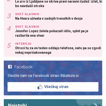
Le uro iz Ljubljane se skriva pravi naravni čudež: izlet, ki
bo navdušil otroke
SVET SLAVNIH
Na Hvaru uživata v zadnjih trenutkih v dvoje
SVET SLAVNIH
Jennifer Lopez želela pokazati idilo, splet pa je
razburila ena stvar
INTERVJU
Otroci tu za en teden oddajo telefone, nato pa se zgodi
nekaj nepričakovanega
Facebook
Sledite nam na Facebook strani Bibaleze.si
Všečkaj stran
Najstniki