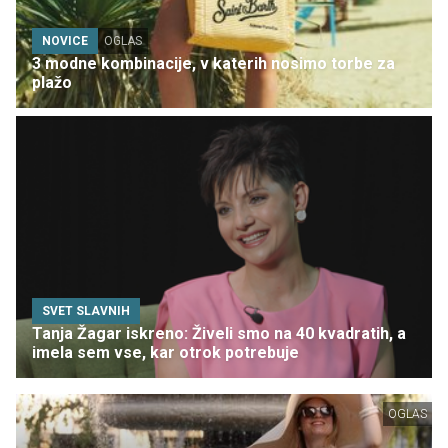
NOVICE
OGLAS
3 modne kombinacije, v katerih nosimo torbe za
plažo
SVET SLAVNIH
Tanja Žagar iskreno: Živeli smo na 40 kvadratih, a
imela sem vse, kar otrok potrebuje
OGLAS