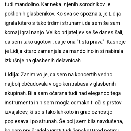
tudi mandolino. Kar nekaj njenih sorodnikov je
poklicnih glasbenikov. Ko sva se spoznala, je Lidija
igrala kitaro s tako trdimi strunami, da sem še sam
komaj igral nanjo. Veliko prijateljev se še danes šali,
da sem tako ugotovil, da je ona ''tista prava''. Kasneje
je Lidija kitaro zamenjala za mandolino in si nabirala
izkušnje na glasbenih delavnicah.
Lidija:
Zanimivo je, da sem na koncertih vedno
najbolj občudovala vlogo kontrabasa v glasbenih
skupinah. Bila sem očarana tudi nad eleganco tega
instrumenta in nisem mogla odmakniti oči s prstov
izvajalcev, ki so s tako lahkoto in gracioznostjo
poplesavali po strunah. Še bolj sem bila navdušena,
ko sem prvič videla igrati tudi ženske! Pred petimi