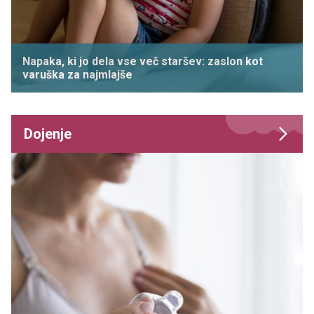
Napaka, ki jo dela vse več staršev: zaslon kot
varuška za najmlajše
Dojenje