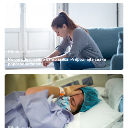
Bibaleze.si
Po porodu ni vedno samo sreča: Prepoznajte znake
poporodne žalosti
Bibaleze.si