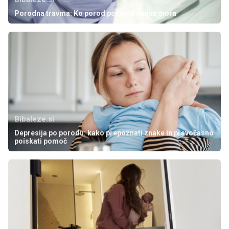
Porodna travma: Ko porod postane nočna mora
Bibaleze.si
Depresija po porodu: kako prepoznati znake in pravočasno
poiskati pomoč