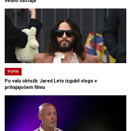
vedno obstaja
POPIN
Po valu obtožb: Jared Leto izgubil vlogo v
prihajajočem filmu