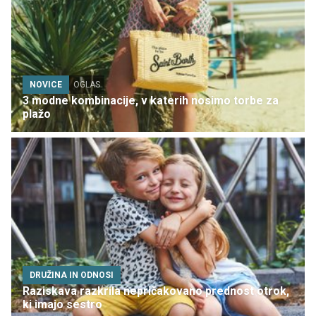
NOVICE
OGLAS
3 modne kombinacije, v katerih nosimo torbe za
plažo
DRUŽINA IN ODNOSI
Raziskava razkrila nepričakovano prednost otrok,
ki imajo sestro