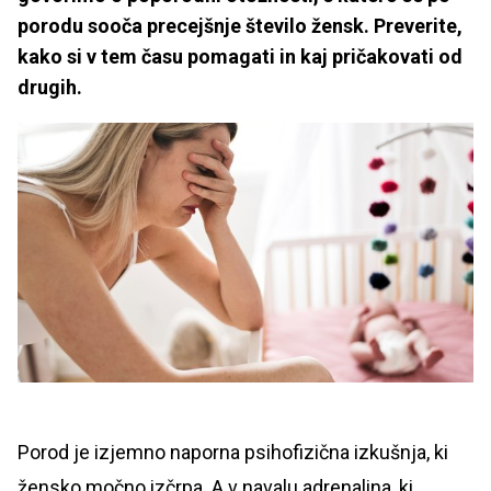
porodu sooča precejšnje število žensk. Preverite,
kako si v tem času pomagati in kaj pričakovati od
drugih.
Porod je izjemno naporna psihofizična izkušnja, ki
žensko močno izčrpa. A v navalu adrenalina, ki