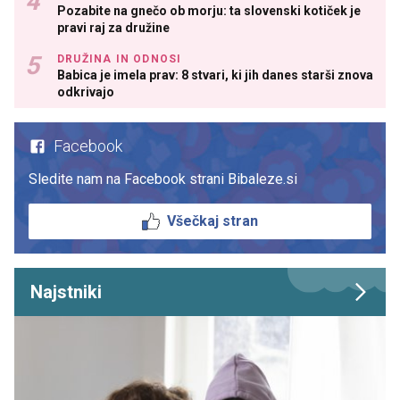
Pozabite na gnečo ob morju: ta slovenski kotiček je
pravi raj za družine
DRUŽINA IN ODNOSI
Babica je imela prav: 8 stvari, ki jih danes starši znova
odkrivajo
Facebook
Sledite nam na Facebook strani Bibaleze.si
Všečkaj stran
Najstniki