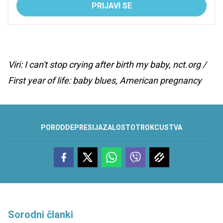
PRIJAVI SE
Viri: I can't stop crying after birth my baby, nct.org /
First year of life: baby blues, American pregnancy
POROD
DEPRESIJA
ZALOST
OTROK
CUSTVA
Sorodni članki