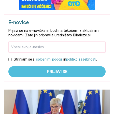
E-novice
Prijavi se na e-novičke in bodi na tekočem z aktualnimi
novicami. Zate jih pripravlja uredništvo Bibaleze.si.
Strinjam se s
splošnimi pogoji
in
politiko zasebnosti
.
PRIJAVI SE