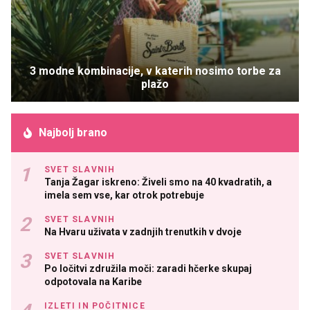
3 modne kombinacije, v katerih nosimo torbe za
plažo
Najbolj brano
SVET SLAVNIH
Tanja Žagar iskreno: Živeli smo na 40 kvadratih, a
imela sem vse, kar otrok potrebuje
SVET SLAVNIH
Na Hvaru uživata v zadnjih trenutkih v dvoje
SVET SLAVNIH
Po ločitvi združila moči: zaradi hčerke skupaj
odpotovala na Karibe
IZLETI IN POČITNICE