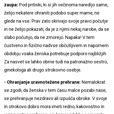
zaupa:
Pod pritiski, ki si jih večinoma naredijo same,
želijo nekatere ohraniti podobo super mame, ne
glede na vse. Prav zato skrivajo svoje pravo počutje
in ne želijo pokazati, da je z njimi nekaj narobe, da se
slabo počutijo, da ne zmorejo. Napaka! V tem
čustveno in fizično nadvse občutljivem in napornem
obdobju vsaka ženska potrebuje podporo najbližjih.
Za nasvet se lahko obrne tudi na patronažno sestro,
ginekologa ali drugo strokovno osebje.
- Ohranjanje uravnotežene prehrane:
Nemalokrat
se zgodi, da ženska v tem času malce pozabi nase,
se prehranjuje nezdravo ali izpušča obroke. V svoje
in otrokovo dobro mora imeti redno, kakovostno in