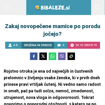
Zakaj novopečene mamice po porodu
jočejo?
A.K.
DRUŽINA IN ODNOSI
0
24. 10. 2024 01.15
Rojstvo otroka je ena od največjih in čustvenih
prelomnic v življenju vsake ženske, ki v prvih dneh
prinese pravi vrtiljak čutenj. Ni vedno samo radost
in smeh, pač pa tudi solze, nemoč, zmedenost,
utrujenost, nova vloga in odgovornosti. Tokrat
govorimo o poporodni otožnosti, s katero se po