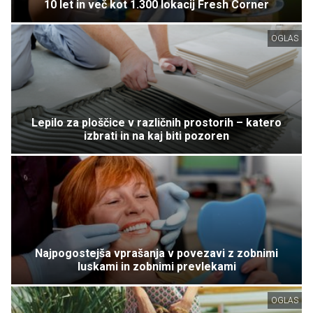
10 let in več kot 1.300 lokacij Fresh Corner
OGLAS
Lepilo za ploščice v različnih prostorih – katero
izbrati in na kaj biti pozoren
Najpogostejša vprašanja v povezavi z zobnimi
luskami in zobnimi prevlekami
OGLAS