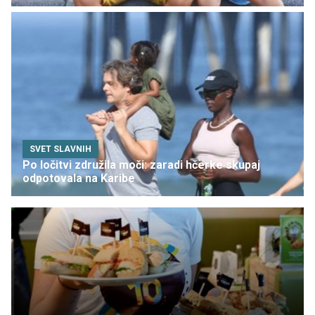
SVET SLAVNIH
Po ločitvi združila moči: zaradi hčerke skupaj
odpotovala na Karibe