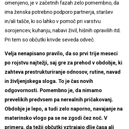
omenjeno, je v začetnih fazah zelo pomembno, da
ima ženska potrebno podporo partnerja, staršev
in/ali tašče, ki so lahko v pomoč pri varstvu
sorojencev, kuhanju, nabavi živil, hišnih opravilih itd.
Pri tem so občutki krivde seveda odveč.
Velja nenapisano pravilo, da so prvi trije meseci
po rojstvu najtežji, saj gre za prehod v obdobje, ki
zahteva prestrukturiranje odnosov, rutine, navad
in življenjskega sloga. To je čas novih
odgovornosti. Pomembno je, da nimamo
prevelikih predvsem pa nerealnih pričakovanj.
Obdobje je lepo, a tudi zelo naporno, navajanje na
materinsko vlogo pa se ne zgodi čez noč. V
primeru, da težji občutki vztrajajo dlje časa ali