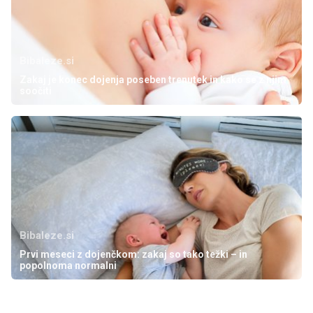
Bibaleze.si
Zakaj je konec dojenja poseben trenutek in kako se z njim
soočiti
Bibaleze.si
Prvi meseci z dojenčkom: zakaj so tako težki – in
popolnoma normalni