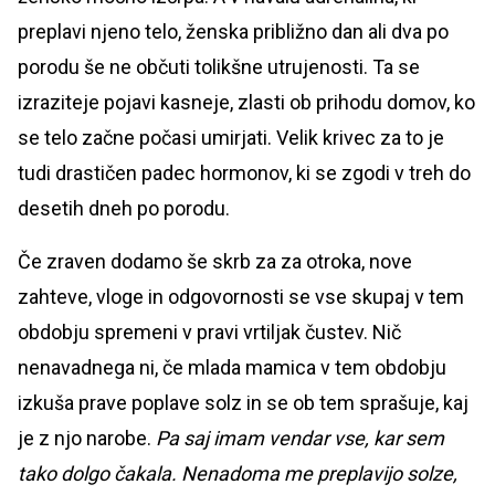
preplavi njeno telo, ženska približno dan ali dva po
porodu še ne občuti tolikšne utrujenosti. Ta se
izraziteje pojavi kasneje, zlasti ob prihodu domov, ko
se telo začne počasi umirjati. Velik krivec za to je
tudi drastičen padec hormonov, ki se zgodi v treh do
desetih dneh po porodu.
Če zraven dodamo še skrb za za otroka, nove
zahteve, vloge in odgovornosti se vse skupaj v tem
obdobju spremeni v pravi vrtiljak čustev. Nič
nenavadnega ni, če mlada mamica v tem obdobju
izkuša prave poplave solz in se ob tem sprašuje, kaj
je z njo narobe.
Pa saj imam vendar vse, kar sem
tako dolgo čakala.
Nenadoma me preplavijo solze,