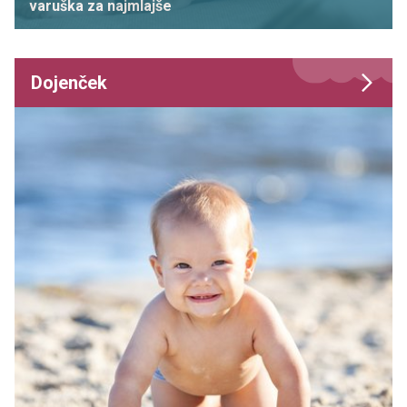
varuška za najmlajše
Dojenček