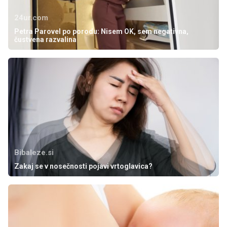
24ur.com
Petra Parovel po porodu: Nisem OK, sem negativna,
čustvena razvalina
Bibaleze.si
Zakaj se v nosečnosti pojavi vrtoglavica?