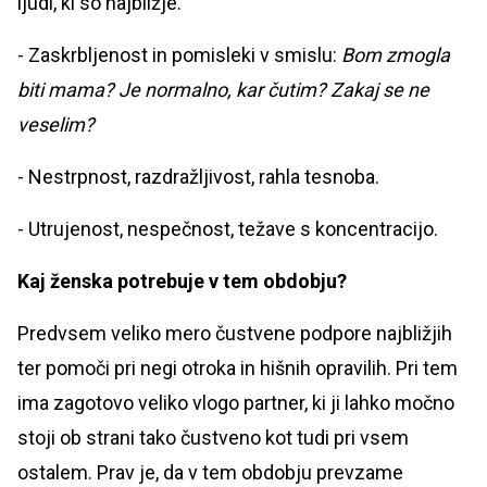
ljudi, ki so najbližje.
- Zaskrbljenost in pomisleki v smislu:
Bom zmogla
biti mama?
Je normalno, kar čutim?
Zakaj se ne
veselim?
- Nestrpnost, razdražljivost, rahla tesnoba.
- Utrujenost, nespečnost, težave s koncentracijo.
Kaj ženska potrebuje v tem obdobju?
Predvsem veliko mero čustvene podpore najbližjih
ter pomoči pri negi otroka in hišnih opravilih. Pri tem
ima zagotovo veliko vlogo partner, ki ji lahko močno
stoji ob strani tako čustveno kot tudi pri vsem
ostalem. Prav je, da v tem obdobju prevzame