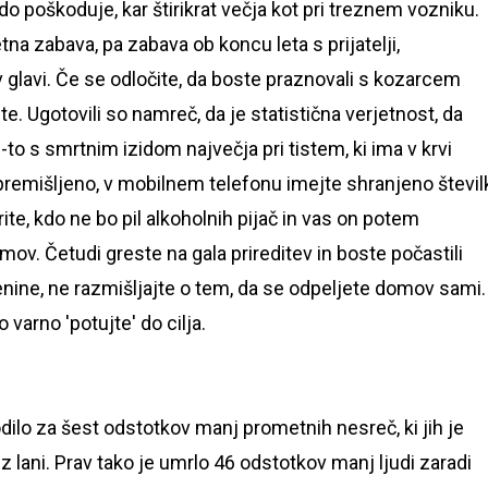
do poškoduje, kar štirikrat večja kot pri treznem vozniku.
na zabava, pa zabava ob koncu leta s prijatelji,
v glavi. Če se odločite, da boste praznovali s kozarcem
ite. Ugotovili so namreč, da je statistična verjetnost, da
to s smrtnim izidom največja pri tistem, ki ima v krvi
 premišljeno, v mobilnem telefonu imejte shranjeno števil
rite, kdo ne bo pil alkoholnih pijač in vas on potem
ov. Četudi greste na gala prireditev in boste počastili
ine, ne razmišljajte o tem, da se odpeljete domov sami.
 varno 'potujte' do cilja.
odilo za šest odstotkov manj prometnih nesreč, ki jih je
 z lani. Prav tako je umrlo 46 odstotkov manj ljudi zaradi