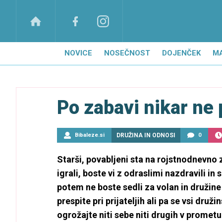
NOVICE
NOSEČNOST
DOJENČEK
M
Po zabavi nikar ne 
Bibaleze.si
DRUŽINA IN ODNOSI
0
Starši, povabljeni sta na rojstnodnevno 
igrali, boste vi z odraslimi nazdravili in
potem ne boste sedli za volan in družine 
prespite pri prijateljih ali pa se vsi dru
ogrožajte niti sebe niti drugih v prometu