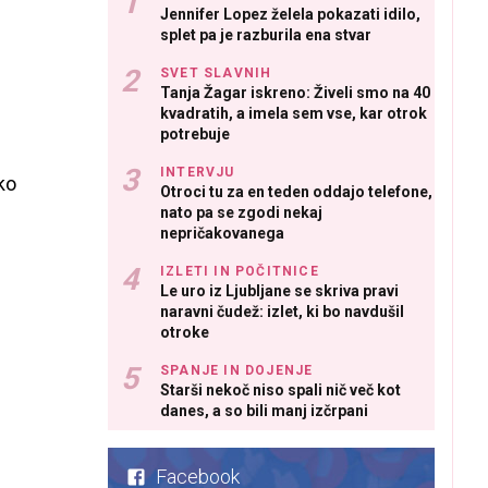
Jennifer Lopez želela pokazati idilo,
splet pa je razburila ena stvar
SVET SLAVNIH
Tanja Žagar iskreno: Živeli smo na 40
kvadratih, a imela sem vse, kar otrok
potrebuje
INTERVJU
ko
Otroci tu za en teden oddajo telefone,
nato pa se zgodi nekaj
nepričakovanega
IZLETI IN POČITNICE
Le uro iz Ljubljane se skriva pravi
naravni čudež: izlet, ki bo navdušil
otroke
SPANJE IN DOJENJE
Starši nekoč niso spali nič več kot
danes, a so bili manj izčrpani
Facebook