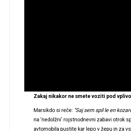
Zakaj nikakor ne smete voziti pod vpli
Marsikdo si reče:
''Saj sem spil le en kozarče
na 'nedolžni' rojstnodnevni zabavi otrok spil
avtomobila pustite kar lepo v žepu in za v