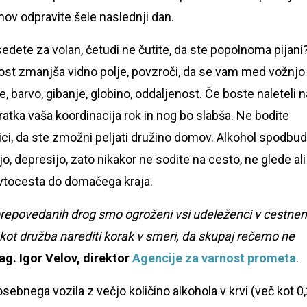
mov odpravite šele naslednji dan.
dete za volan, četudi ne čutite, da ste popolnoma pijani
ost zmanjša vidno polje, povzroči, da se vam med vožnjo
 barvo, gibanje, globino, oddaljenost. Če boste naleteli n
ratka vaša koordinacija rok in nog bo slabša. Ne bodite
ici, da ste zmožni peljati družino domov. Alkohol spodbud
, depresijo, zato nikakor ne sodite na cesto, ne glede ali
 avtocesta do domačega kraja.
 prepovedanih drog smo ogroženi vsi udeleženci v cestne
ot družba narediti korak v smeri,
da skupaj rečemo ne
g. Igor Velov, direktor
Agencije za varnost prometa
.
osebnega vozila z večjo količino alkohola v krvi (več kot 0