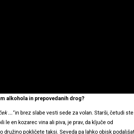
vom alkohola in prepovedanih drog?
k ...''
in brez slabe vesti sede za volan. Starši, četudi ste
i le en kozarec vina ali piva, je prav, da ključe od
so družino pokličete taksi. Seveda pa lahko obisk podaljša