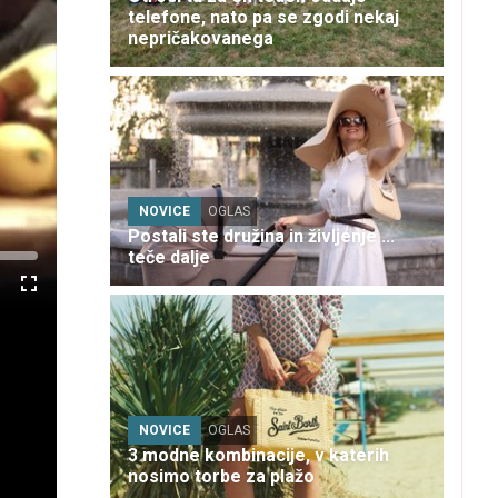
telefone, nato pa se zgodi nekaj
nepričakovanega
NOVICE
OGLAS
Postali ste družina in življenje ...
teče dalje
Celozaslonski
način
NOVICE
OGLAS
3 modne kombinacije, v katerih
nosimo torbe za plažo