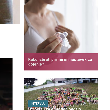
Kako izbrati primeren nastavek za
dojenje?
INTERVJU
Otroci tu za en teden oddajo