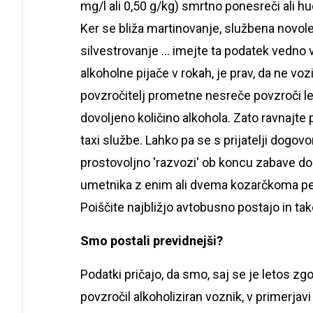
mg/l ali 0,50 g/kg) smrtno ponesreči ali hu
Ker se bliža martinovanje, službena novolet
silvestrovanje ... imejte ta podatek vedno 
alkoholne pijače v rokah, je prav, da ne voz
povzročitelj prometne nesreče povzroči le-
dovoljeno količino alkohola. Zato ravnajte
taxi službe. Lahko pa se s prijatelji dogovo
prostovoljno 'razvozi' ob koncu zabave dom
umetnika z enim ali dvema kozarčkoma pen
Poiščite najbližjo avtobusno postajo in tako
Smo postali previdnejši?
Podatki pričajo, da smo, saj se je letos zg
povzročil alkoholiziran voznik, v primerjavi