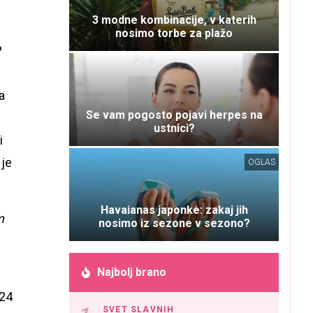
3 modne kombinacije, v katerih
nosimo torbe za plažo
?
a
Se vam pogosto pojavi herpes na
ustnici?
i
 je
OGLAS
Havaianas japonke: zakaj jih
m
nosimo iz sezone v sezono?
Najbolj brano
,24
SVET SLAVNIH