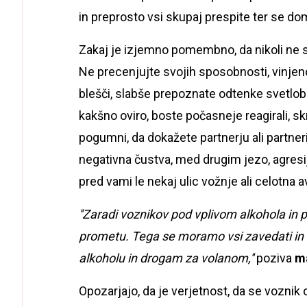
in preprosto vsi skupaj prespite ter se do
Zakaj je izjemno pomembno, da nikoli ne se
Ne precenjujte svojih sposobnosti, vinjen
blešči, slabše prepoznate odtenke svetlobe,
kakšno oviro, boste počasneje reagirali, sk
pogumni, da dokažete partnerju ali partner
negativna čustva, med drugim jezo, agresijo
pred vami le nekaj ulic vožnje ali celotna
''Zaradi voznikov pod vplivom alkohola in
prometu. Tega se moramo vsi zavedati in k
alkoholu in drogam za volanom,''
poziva
ma
Opozarjajo, da je verjetnost, da se voznik 