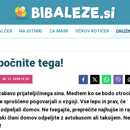
ALČEK
NAJSTNIKI
ZA MAMI
OČKOV KOTIČEK
DRUŽI
počnite tega!
05. 11. 2018 13.19
zabavo prijateljičinega sina. Medtem ko se bodo otroc
 se sproščeno pogovarjali o vzgoji. Vse lepo in prav, če
odpeljali domov. Ne tvegajte, preprečite najhujše in ra
žinski člani domov odpeljite z avtobusom ali taksijem. Ne
!