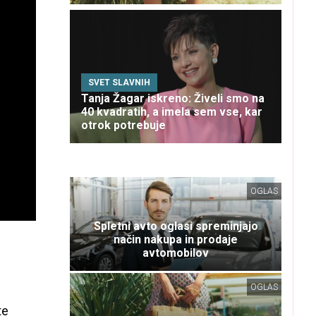
SVET SLAVNIH
Tanja Žagar iskreno: Živeli smo na
40 kvadratih, a imela sem vse, kar
otrok potrebuje
OGLAS
Spletni avto oglasi spreminjajo
način nakupa in prodaje
avtomobilov
OGLAS
te