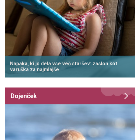
Napaka, ki jo dela vse več staršev: zaslon kot
varuška za najmlajše
Dojenček