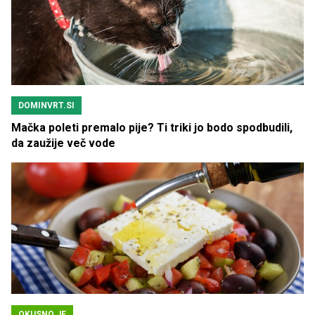
DOMINVRT.SI
Mačka poleti premalo pije? Ti triki jo bodo spodbudili,
da zaužije več vode
OKUSNO.JE