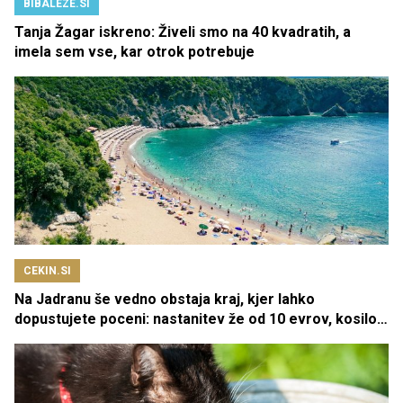
BIBALEZE.SI
Tanja Žagar iskreno: Živeli smo na 40 kvadratih, a
imela sem vse, kar otrok potrebuje
CEKIN.SI
Na Jadranu še vedno obstaja kraj, kjer lahko
dopustujete poceni: nastanitev že od 10 evrov, kosilo
za pet evrov