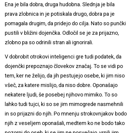
Ena je bila dobra, druga hudobna. Slednja je bila
prava zlobnica in je potiskala drugo, dobra pa je
pomagala drugim, da pridejo do cilja. Nato so punčki
pustili v bližini dojenčka. Odločil se je za prijazno,
zlobno pa so odrinili stran ali ignorirali.
V dobrobit otrokovi inteligenci gre tudi podatek, da
dojenčki prepoznajo človekov značaj. To se vidi po
tem, ker ne želijo, da jih pestujejo osebe, ki jim niso
všeč, za katere mislijo, da niso dobre. Oponašajo
nekatere ljudi, še posebej njihovo mimiko. To so
lahko tudi tujci, ki so se jim mimogrede nasmehnili
in so prijazni do njih. Po mnenju strokovnjakov bodo
njih z veseljem oponašali, medtem ko ne bodo tako
pozorni do oseb, ki se jim ne posvečajo, vrnili jim