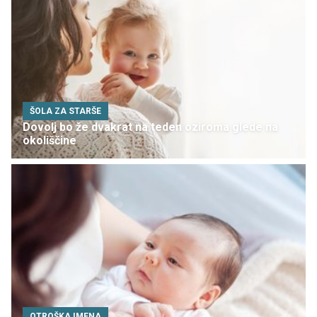
ŠOLA ZA STARŠE
Dovolj bo že dvakrat na teden oziroma glede na
okoliščine
OTROŠKA IMENA