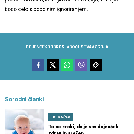
bodo celo s popolnim ignoriranjem.
DOJENČEK
DOBRO
SLABO
ČUSTVA
VZGOJA
Sorodni članki
DOJENČEK
To so znaki, da je vaš dojenček
zdrav in srečen