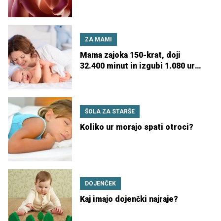
ZA MAMI
Mama zajoka 150-krat, doji
32.400 minut in izgubi 1.080 ur
spanja
ŠOLA ZA STARŠE
Koliko ur morajo spati otroci?
DOJENČEK
Kaj imajo dojenčki najraje?