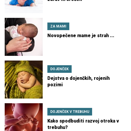
ZA MAMI
Novopečene mame je strah ...
DOJENČEK
Dejstva o dojenčkih, rojenih
pozimi
DOJENČEK V TREBUHU
Kako spodbuditi razvoj otroka v
trebuhu?