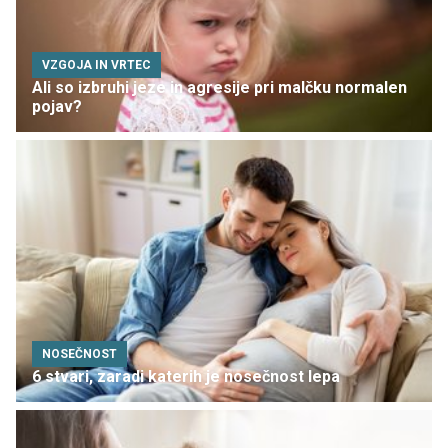
VZGOJA IN VRTEC
Ali so izbruhi jeze in agresije pri malčku normalen
pojav?
NOSEČNOST
6 stvari, zaradi katerih je nosečnost lepa