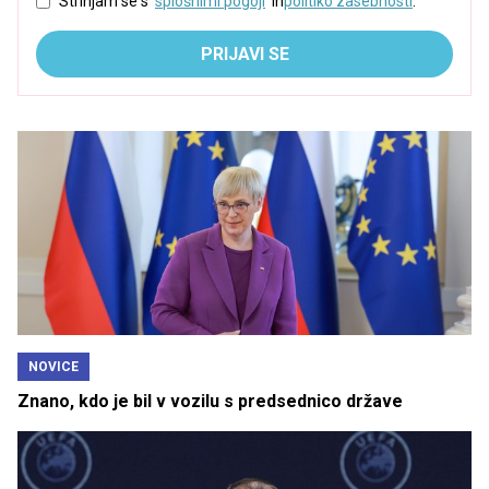
Strinjam se s
splošnimi pogoji
in
politiko zasebnosti
.
PRIJAVI SE
NOVICE
Znano, kdo je bil v vozilu s predsednico države