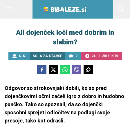
Ali dojenček loči med dobrim in
slabim?
N. K.
ŠOLA ZA STARŠE
0
21. 11. 2016 14.26
Odgovor so strokovnjaki dobili, ko so pred
dojenčkovimi očmi začeli igro z dobro in hudobno
punčko. Tako so spoznali, da so dojenčki
sposobni sprejeti odločitev na podlagi svoje
presoje, tako kot odrasli.