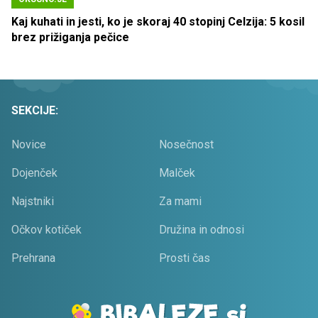
Kaj kuhati in jesti, ko je skoraj 40 stopinj Celzija: 5 kosil
brez prižiganja pečice
SEKCIJE:
Novice
Nosečnost
Dojenček
Malček
Najstniki
Za mami
Očkov kotiček
Družina in odnosi
Prehrana
Prosti čas