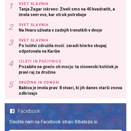
SVET SLAVNIH
Tanja Žagar iskreno: Živeli smo na 40 kvadratih, a
imela sem vse, kar otrok potrebuje
SVET SLAVNIH
Na Hvaru uživata v zadnjih trenutkih v dvoje
SVET SLAVNIH
Po ločitvi združila moči: zaradi hčerke skupaj
odpotovala na Karibe
IZLETI IN POČITNICE
Pozabite na gnečo ob morju: ta slovenski kotiček je
pravi raj za družine
DRUŽINA IN ODNOSI
Babica je imela prav: 8 stvari, ki jih danes starši znova
odkrivajo
Facebook
Sledite nam na Facebook strani Bibaleze.si