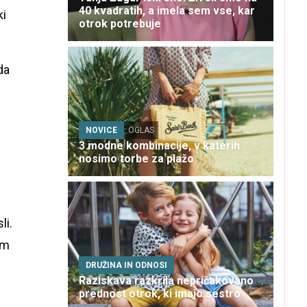
40 kvadratih, a imela sem vse, kar
ki
otrok potrebuje
da
NOVICE
OGLAS
3 modne kombinacije, v katerih
nosimo torbe za plažo
li.
em
DRUŽINA IN ODNOSI
Raziskava razkrila nepričakovano
prednost otrok, ki imajo sestro