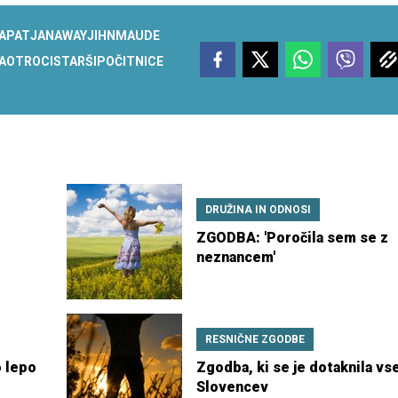
A
PAT
JANAWAY
JIHN
MAUDE
A
OTROCI
STARŠI
POČITNICE
DRUŽINA IN ODNOSI
ZGODBA: 'Poročila sem se z
neznancem'
RESNIČNE ZGODBE
 lepo
Zgodba, ki se je dotaknila vs
Slovencev