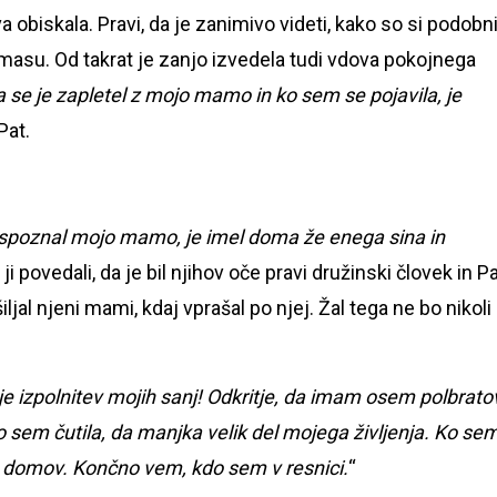
a obiskala. Pravi, da je zanimivo videti, kako so si podobni
asu. Od takrat je zanjo izvedela tudi vdova pokojnega
 da se je zapletel z mojo mamo in ko sem se pojavila, je
Pat.
 in spoznal mojo mamo, je imel doma že enega sina in
ji povedali, da je bil njihov oče pravi družinski človek in P
ošiljal njeni mami, kdaj vprašal po njej. Žal tega ne bo nikoli
 je izpolnitev mojih sanj! Odkritje, da imam osem polbrato
 sem čutila, da manjka velik del mojega življenja. Ko se
la domov. Končno vem, kdo sem v resnici.
“