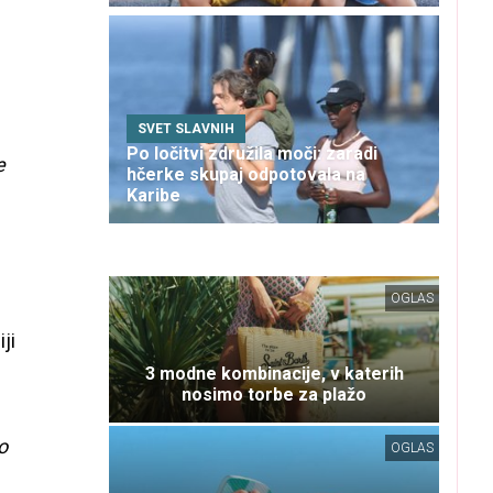
SVET SLAVNIH
Po ločitvi združila moči: zaradi
e
hčerke skupaj odpotovala na
Karibe
OGLAS
ji
3 modne kombinacije, v katerih
nosimo torbe za plažo
o
OGLAS