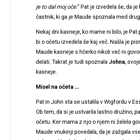
je to dal moj oče
.“ Pat je izvedela še, da 
častnik, ki ga je Maude spoznala med drugo
Nekaj dni kasneje, ko mame ni bilo, je Pa
bi o očetu izvedela še kaj več. Našla je pis
Maude kasneje s hčerko nikoli več ni govori
delati. Takrat je tudi spoznala
Johna
, svoj
kasneje.
Misel na očeta …
Pat in John sta se ustalila v Wigfordu v Esse
Ob tem, da si je ustvarila lastno družino, p
očetu. Ker mama z njo o njem ni želela govo
Maude vnukinji povedala, da je zažgala vs