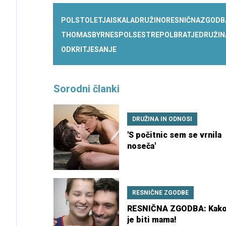
POL
STOLETJA
ISKALA
DRUŽINO
RESNIČNA
ZGODB
THOMAS
BYRNES
POLSESTRE
POLBRATJE
DRUŽIN
ODKRITJE
SANJE
Sorodni članki
DRUŽINA IN ODNOSI
'S počitnic sem se vrnila
noseča'
RESNIČNE ZGODBE
RESNIČNA ZGODBA: Kako
je biti mama!