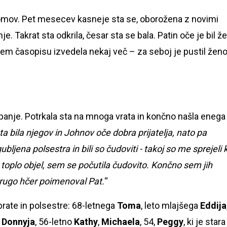
 domov. Pet mesecev kasneje sta se, oborožena z novimi
je. Takrat sta odkrila, česar sta se bala. Patin oče je bil že
em časopisu izvedela nekaj več – za seboj je pustil ženo
anje. Potrkala sta na mnoga vrata in končno našla enega
ta bila njegov in Johnov oče dobra prijatelja, nato pa
bljena polsestra in bili so čudoviti - takoj so me sprejeli 
 toplo objel, sem se počutila čudovito. Končno sem jih
drugo hčer poimenoval Pat.
“
brate in polsestre: 68-letnega
Toma
, leto mlajšega
Eddija
a
Donnyja
, 56-letno
Kathy
,
Michaela
, 54,
Peggy
, ki je stara