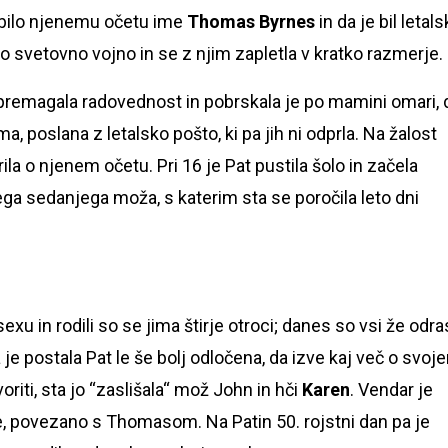
je bilo njenemu očetu ime
Thomas Byrnes
in da je bil letals
 svetovno vojno in se z njim zapletla v kratko razmerje.
t premagala radovednost in pobrskala je po mamini omari, 
ma, poslana z letalsko pošto, ki pa jih ni odprla. Na žalost
la o njenem očetu. Pri 16 je Pat pustila šolo in začela
ega sedanjega moža, s katerim sta se poročila leto dni
xu in rodili so se jima štirje otroci; danes so vsi že odras
a je postala Pat le še bolj odločena, da izve kaj več o svoj
riti, sta jo “zaslišala“ mož John in hči
Karen
. Vendar je
e, povezano s Thomasom. Na Patin 50. rojstni dan pa je