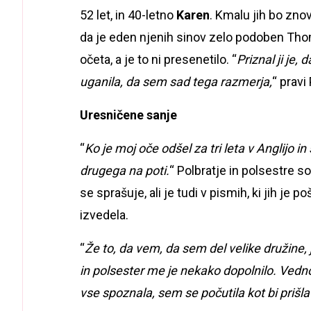
52 let, in 40-letno
Karen
. Kmalu jih bo znov
da je eden njenih sinov zelo podoben Thom
očeta, a je to ni presenetilo. “
Priznal ji je,
uganila, da sem sad tega razmerja,
“ pravi 
Uresničene sanje
“
Ko je moj oče odšel za tri leta v Anglijo
drugega na poti.
“ Polbratje in polsestre so 
se sprašuje, ali je tudi v pismih, ki jih je p
izvedela.
“
Že to, da vem, da sem del velike družine,
in polsester me je nekako dopolnilo. Vedno
vse spoznala, sem se počutila kot bi priš