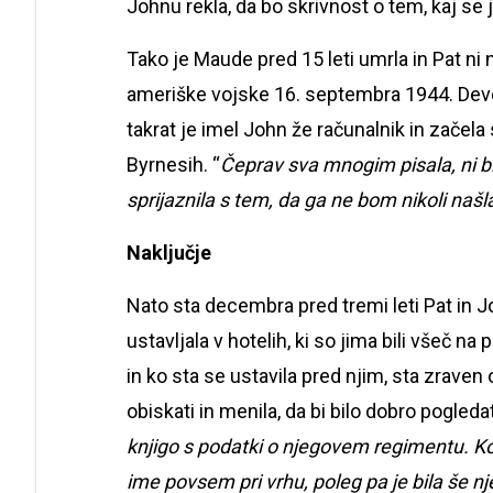
Johnu rekla, da bo skrivnost o tem, kaj se 
Tako je Maude pred 15 leti umrla in Pat ni n
ameriške vojske 16. septembra 1944. Devet
takrat je imel John že računalnik in začel
Byrnesih. “
Čeprav sva mnogim pisala, ni b
sprijaznila s tem, da ga ne bom nikoli našl
Naključje
Nato sta decembra pred tremi leti Pat in J
ustavljala v hotelih, ki so jima bili všeč n
in ko sta se ustavila pred njim, sta zraven
obiskati in menila, da bi bilo dobro pogledat
knjigo s podatki o njegovem regimentu. K
ime povsem pri vrhu, poleg pa je bila še nje