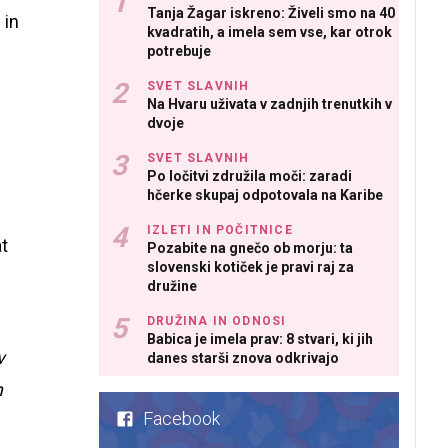
Tanja Žagar iskreno: Živeli smo na 40
 in
kvadratih, a imela sem vse, kar otrok
potrebuje
SVET SLAVNIH
Na Hvaru uživata v zadnjih trenutkih v
dvoje
SVET SLAVNIH
Po ločitvi združila moči: zaradi
hčerke skupaj odpotovala na Karibe
IZLETI IN POČITNICE
at
Pozabite na gnečo ob morju: ta
slovenski kotiček je pravi raj za
družine
DRUŽINA IN ODNOSI
Babica je imela prav: 8 stvari, ki jih
v
danes starši znova odkrivajo
m
Facebook