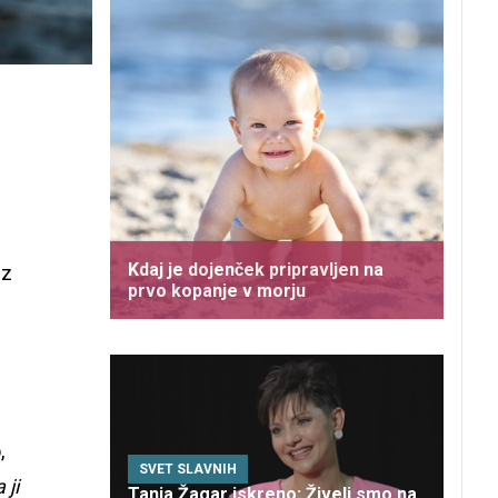
Kdaj je dojenček pripravljen na
 z
prvo kopanje v morju
,
SVET SLAVNIH
 ji
Tanja Žagar iskreno: Živeli smo na