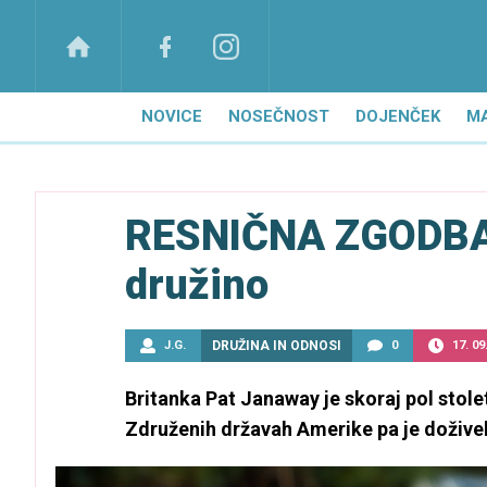
NOVICE
NOSEČNOST
DOJENČEK
M
RESNIČNA ZGODBA: 
družino
J.G.
DRUŽINA IN ODNOSI
0
17. 09
Britanka Pat Janaway je skoraj pol stole
Združenih državah Amerike pa je dožive