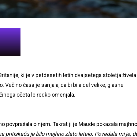
Britanije, ki je v petdesetih letih dvajsetega stoletja živela
. Večino časa je sanjala, da bi bila del velike, glasne
činega očeta le redko omenjala.
mo povprašala o njem. Takrat ji je Maude pokazala majhno
 na pritiskaču je bilo majhno zlato letalo. Povedala mi je, da