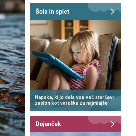
Šola in splet
Napaka, ki jo dela vse več staršev:
zaslon kot varuška za najmlajše
Dojenček