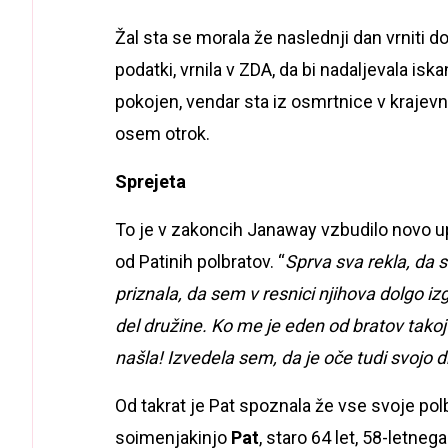
Žal sta se morala že naslednji dan vrniti
podatki, vrnila v ZDA, da bi nadaljevala iskan
pokojen, vendar sta iz osmrtnice v krajevn
osem otrok.
Sprejeta
To je v zakoncih Janaway vzbudilo novo up
od Patinih polbratov. “
Sprva sva rekla, da s
priznala, da sem v resnici njihova dolgo izgu
del družine. Ko me je eden od bratov takoj
našla! Izvedela sem, da je oče tudi svojo 
Od takrat je Pat spoznala že vse svoje pol
soimenjakinjo
Pat
, staro 64 let, 58-letneg