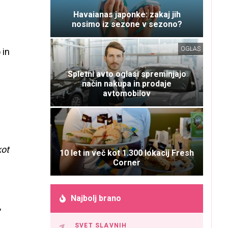
Havaianas japonke: zakaj jih
nosimo iz sezone v sezono?
OGLAS
 in
Spletni avto oglasi spreminjajo
način nakupa in prodaje
avtomobilov
kot
10 let in več kot 1.300 lokacij Fresh
Corner
Najbolj brano
,
SVET SLAVNIH