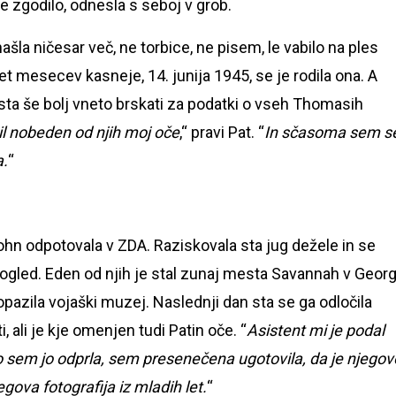
je zgodilo, odnesla s seboj v grob.
ašla ničesar več, ne torbice, ne pisem, le vabilo na ples
 mesecev kasneje, 14. junija 1945, se je rodila ona. A
a sta še bolj vneto brskati za podatki o vseh Thomasih
il nobeden od njih moj oče
,“ pravi Pat. “
In sčasoma sem s
a.
“
ohn odpotovala v ZDA. Raziskovala sta jug dežele in se
a pogled. Eden od njih je stal zunaj mesta Savannah v Georgi
 opazila vojaški muzej. Naslednji dan sta se ga odločila
i, ali je kje omenjen tudi Patin oče. “
Asistent mi je podal
o sem jo odprla, sem presenečena ugotovila, da je njegov
gova fotografija iz mladih let.
“