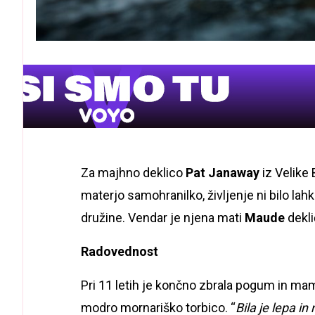
Za majhno deklico
Pat Janaway
iz Velike 
materjo samohranilko, življenje ni bilo lahko
družine. Vendar je njena mati
Maude
dekli
Radovednost
Pri 11 letih je končno zbrala pogum in ma
modro mornariško torbico. “
Bila je lepa in