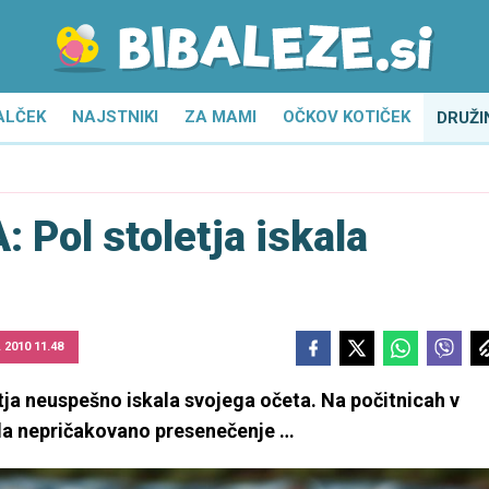
ALČEK
NAJSTNIKI
ZA MAMI
OČKOV KOTIČEK
DRUŽI
Pol stoletja iskala
. 2010 11.48
tja neuspešno iskala svojega očeta. Na počitnicah v
la nepričakovano presenečenje …