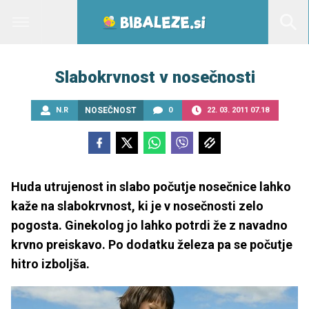
Slabokrvnost v nosečnosti
N.R
NOSEČNOST
0
22. 03. 2011 07.18
Huda utrujenost in slabo počutje nosečnice lahko
kaže na slabokrvnost, ki je v nosečnosti zelo
pogosta. Ginekolog jo lahko potrdi že z navadno
krvno preiskavo. Po dodatku železa pa se počutje
hitro izboljša.