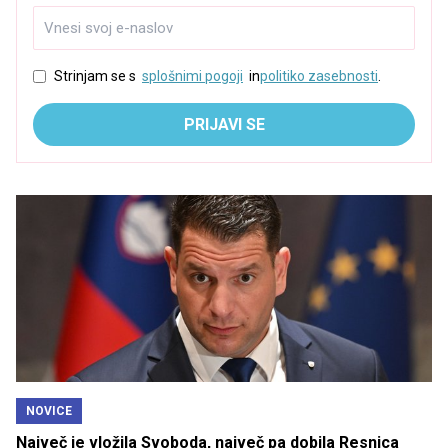
Strinjam se s
splošnimi pogoji
in
politiko zasebnosti
.
PRIJAVI SE
NOVICE
Največ je vložila Svoboda, največ pa dobila Resnica