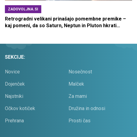
ZADOVOLJNA.SI
Retrogradni velikani prinašajo pomembne premike –
kaj pomeni, da so Saturn, Neptun in Pluton hkrati
retrogradni?
SEKCIJE:
Novice
Nosečnost
Dojenček
Malček
Najstniki
Za mami
Očkov kotiček
Družina in odnosi
Prehrana
Prosti čas