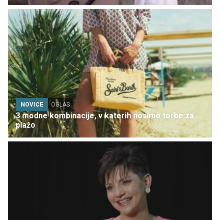
NOVICE
OGLAS
3 modne kombinacije, v katerih nosimo torbe za
plažo