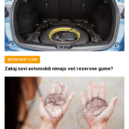
MOSKISVET.COM
Zakaj novi avtomobili nimajo več rezervne gume?