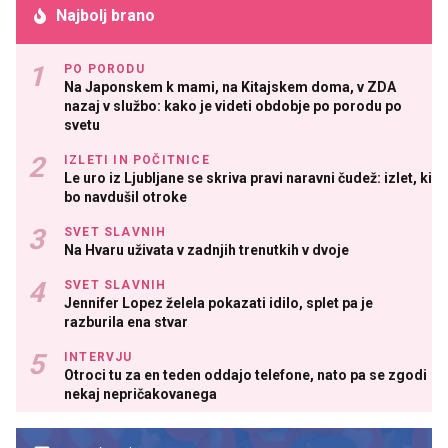
Najbolj brano
PO PORODU
Na Japonskem k mami, na Kitajskem doma, v ZDA
nazaj v službo: kako je videti obdobje po porodu po
svetu
IZLETI IN POČITNICE
Le uro iz Ljubljane se skriva pravi naravni čudež: izlet, ki
bo navdušil otroke
SVET SLAVNIH
Na Hvaru uživata v zadnjih trenutkih v dvoje
SVET SLAVNIH
Jennifer Lopez želela pokazati idilo, splet pa je
razburila ena stvar
INTERVJU
Otroci tu za en teden oddajo telefone, nato pa se zgodi
nekaj nepričakovanega