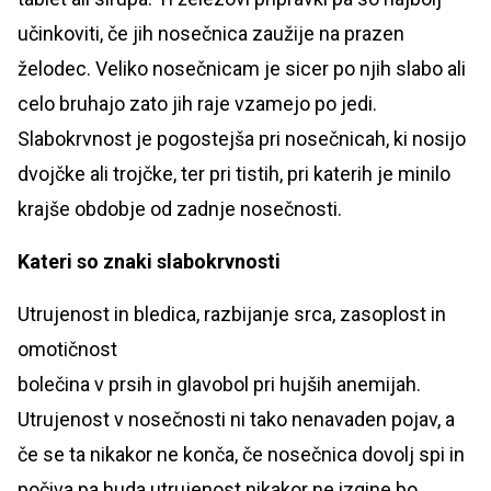
učinkoviti, če jih nosečnica zaužije na prazen
želodec. Veliko nosečnicam je sicer po njih slabo ali
celo bruhajo zato jih raje vzamejo po jedi.
Slabokrvnost je pogostejša pri nosečnicah, ki nosijo
dvojčke ali trojčke, ter pri tistih, pri katerih je minilo
krajše obdobje od zadnje nosečnosti.
Kateri so znaki slabokrvnosti
Utrujenost in bledica, razbijanje srca, zasoplost in
omotičnost
bolečina v prsih in glavobol pri hujših anemijah.
Utrujenost v nosečnosti ni tako nenavaden pojav, a
če se ta nikakor ne konča, če nosečnica dovolj spi in
počiva pa huda utrujenost nikakor ne izgine bo