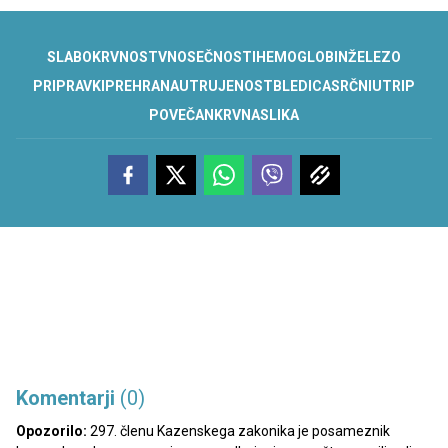
SLABOKRVNOST
V
NOSEČNOSTI
HEMOGLOBIN
ŽELEZO
PRIPRAVKI
PREHRANA
UTRUJENOST
BLEDICA
SRČNI
UTRIP
POVEČAN
KRVNA
SLIKA
Komentarji
(0)
Opozorilo:
297. členu Kazenskega zakonika je posameznik