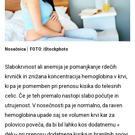
Nosečnica
FOTO: iStockphoto
Slabokrvnost ali anemija je pomanjkanje rdečih
krvničk in znižana koncentracija hemoglobina v krvi,
ki pa je pomemben pri prenosu kisika do telesnih
celic. Če je teh premalo nastopi slabo počutje in
utrujenost. V nosečnosti pa je normalno, da raven
hemoglobina upade saj se volumen krvi kar za
polovico poveča, da bi bil lahko kos dodatnemu »
delu« pri prenosu dodatnega kisika in hranilnih snovi