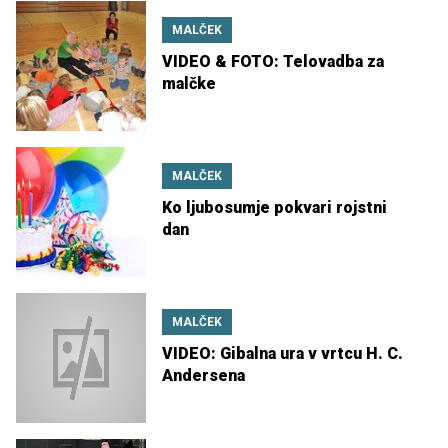
MALČEK
VIDEO & FOTO: Telovadba za
malčke
MALČEK
Ko ljubosumje pokvari rojstni
dan
MALČEK
VIDEO: Gibalna ura v vrtcu H. C.
Andersena