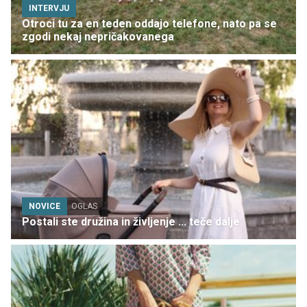
INTERVJU
Otroci tu za en teden oddajo telefone, nato pa se
zgodi nekaj nepričakovanega
NOVICE
OGLAS
Postali ste družina in življenje ... teče dalje