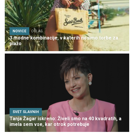
NOVICE
OGLAS
3 modne kombinacije, v katerih nosimo torbe za
plažo
SVET SLAVNIH
Tanja Žagar iskreno: Živeli smo na 40 kvadratih, a
imela sem vse, kar otrok potrebuje