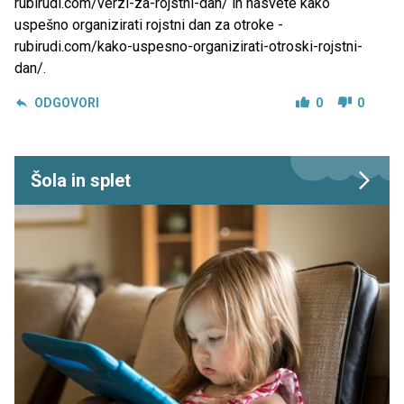
rubirudi.com/verzi-za-rojstni-dan/ in nasvete kako
uspešno organizirati rojstni dan za otroke -
rubirudi.com/kako-uspesno-organizirati-otroski-rojstni-
dan/.
ODGOVORI
0
0
Šola in splet