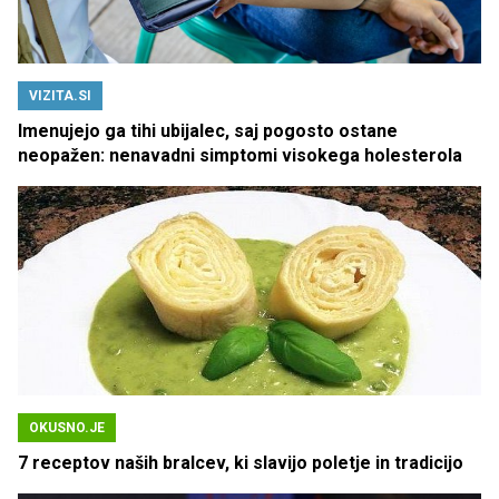
VIZITA.SI
Imenujejo ga tihi ubijalec, saj pogosto ostane
neopažen: nenavadni simptomi visokega holesterola
OKUSNO.JE
7 receptov naših bralcev, ki slavijo poletje in tradicijo