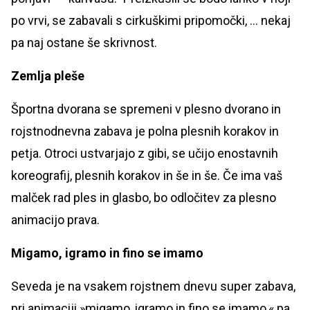
po vrvi, se zabavali s cirkuškimi pripomočki, ... nekaj
pa naj ostane še skrivnost.
Zemlja pleše
Športna dvorana se spremeni v plesno dvorano in
rojstnodnevna zabava je polna plesnih korakov in
petja. Otroci ustvarjajo z gibi, se učijo enostavnih
koreografij, plesnih korakov in še in še. Če ima vaš
malček rad ples in glasbo, bo odločitev za plesno
animacijo prava.
Migamo, igramo in fino se imamo
Seveda je na vsakem rojstnem dnevu super zabava,
pri animaciji »migamo, igramo in fino se imamo,« pa