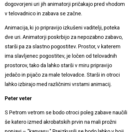
dogovorjeni uri jih animatorji pričakajo pred vhodom
v telovadnico in zabava se začne.
Animacija, ki jo pripravijo izkušeni vaditelji, poteka
dve uri. Animatorji poskrbijo za nepozabno zabavo,
starši pa za slastno pogostitev. Prostor, v katerem
ima slavljenec pogostitev, je ločen od telovadnih
prostorov, tako da lahko starši v miru pripravijo
jedačo in pijačo za male telovadce. Starši in otroci
lahko izbirajo med različnimi vrstami animacij.
Peter veter
S Petrom vetrom se bodo otroci poleg zabave naučili
še katero izmed akrobatskih prvin na mali prožni
ponjavi – "kanvasu." Preizkusili se bodo lahko v hoji