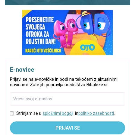
E-novice
Prijavi se na e-novičke in bodi na tekočem z aktualnimi
novicami. Zate jih pripravlja uredništvo Bibaleze.si.
Strinjam se s
splošnimi pogoji
in
politiko zasebnosti
.
PRIJAVI SE