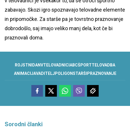
v telovadnici je vsekakor to, da se otroci športno
zabavajo. Skozi igro spoznavajo telovadne elemente
in pripomočke. Za starše pa je tovrstno praznovanje
dobrodošlo, saj imajo veliko manj dela, kot če bi
praznovali doma.
ROJSTNI
DAN
V
TELOVADNICI
ABC
ŠPORT
TELOVADBA
ANIMACIJA
VADITELJ
POLIGON
STARŠI
PRAZNOVANJE
Sorodni članki