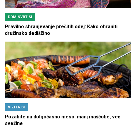
DOMINVRT.SI
Pravilno shranjevanje prešitih odej: Kako ohraniti
družinsko dediščino
VIZITA.SI
Pozabite na dolgočasno meso: manj maščobe, več
svežine