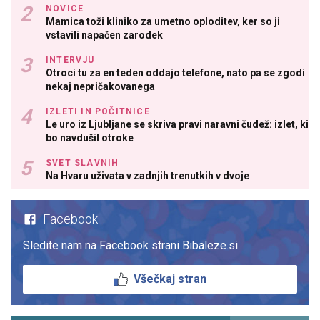
NOVICE
Mamica toži kliniko za umetno oploditev, ker so ji
vstavili napačen zarodek
INTERVJU
Otroci tu za en teden oddajo telefone, nato pa se zgodi
nekaj nepričakovanega
IZLETI IN POČITNICE
Le uro iz Ljubljane se skriva pravi naravni čudež: izlet, ki
bo navdušil otroke
SVET SLAVNIH
Na Hvaru uživata v zadnjih trenutkih v dvoje
Facebook
Sledite nam na Facebook strani Bibaleze.si
Všečkaj stran