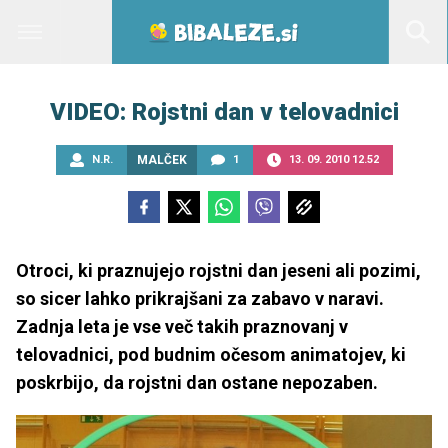
VIDEO: Rojstni dan v telovadnici
N.R.
MALČEK
1
13. 09. 2010 12.52
Otroci, ki praznujejo rojstni dan jeseni ali pozimi,
so sicer lahko prikrajšani za zabavo v naravi.
Zadnja leta je vse več takih praznovanj v
telovadnici, pod budnim očesom animatojev, ki
poskrbijo, da rojstni dan ostane nepozaben.