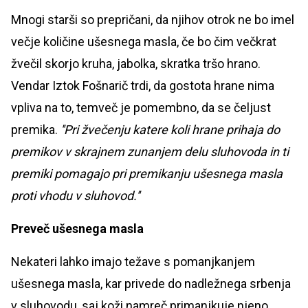
Mnogi starši so prepričani, da njihov otrok ne bo imel
večje količine ušesnega masla, če bo čim večkrat
žvečil skorjo kruha, jabolka, skratka tršo hrano.
Vendar Iztok Fošnarič trdi, da gostota hrane nima
vpliva na to, temveč je pomembno, da se čeljust
premika.
''Pri žvečenju katere koli hrane prihaja do
premikov v skrajnem zunanjem delu sluhovoda in ti
premiki pomagajo pri premikanju ušesnega masla
proti vhodu v sluhovod.''
Preveč ušesnega masla
Nekateri lahko imajo težave s pomanjkanjem
ušesnega masla, kar privede do nadležnega srbenja
v sluhovodu, saj koži namreč primanjkuje njeno