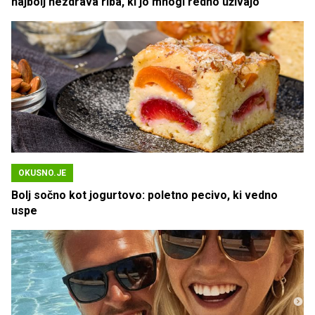
najbolj nezdrava riba, ki jo mnogi redno uživajo
OKUSNO.JE
Bolj sočno kot jogurtovo: poletno pecivo, ki vedno
uspe