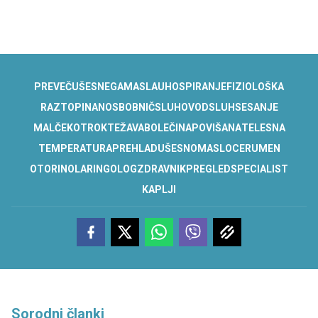
PREVEČ
UŠESNEGA
MASLA
UHO
SPIRANJE
FIZIOLOŠKA
RAZTOPINA
NOS
BOBNIČ
SLUHOVOD
SLUH
SESANJE
MALČEK
OTROK
TEŽAVA
BOLEČINA
POVIŠANA
TELESNA
TEMPERATURA
PREHLAD
UŠESNO
MASLO
CERUMEN
OTORINOLARINGOLOG
ZDRAVNIK
PREGLED
SPECIALIST
KAPLJI
Sorodni članki