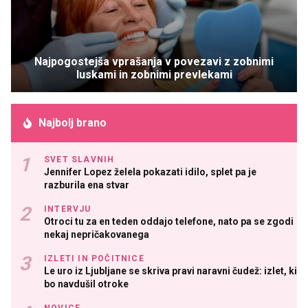
Najpogostejša vprašanja v povezavi z zobnimi
luskami in zobnimi prevlekami
Najbolj brano
SVET SLAVNIH
Jennifer Lopez želela pokazati idilo, splet pa je
razburila ena stvar
INTERVJU
Otroci tu za en teden oddajo telefone, nato pa se zgodi
nekaj nepričakovanega
IZLETI IN POČITNICE
Le uro iz Ljubljane se skriva pravi naravni čudež: izlet, ki
bo navdušil otroke
NOVICE