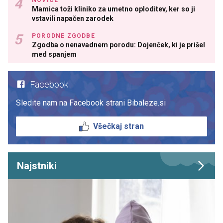
Mamica toži kliniko za umetno oploditev, ker so ji
vstavili napačen zarodek
PORODNE ZGODBE
Zgodba o nenavadnem porodu: Dojenček, ki je prišel
med spanjem
Facebook
Sledite nam na Facebook strani Bibaleze.si
Všečkaj stran
Najstniki