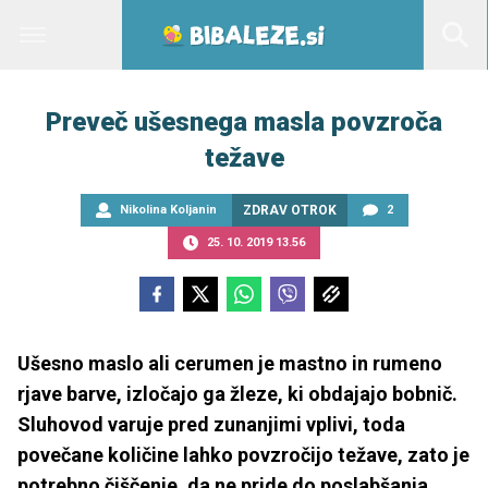
Preveč ušesnega masla povzroča
težave
Nikolina Koljanin
ZDRAV OTROK
2
25. 10. 2019 13.56
Ušesno maslo ali cerumen je mastno in rumeno
rjave barve, izločajo ga žleze, ki obdajajo bobnič.
Sluhovod varuje pred zunanjimi vplivi, toda
povečane količine lahko povzročijo težave, zato je
potrebno čiščenje, da ne pride do poslabšanja