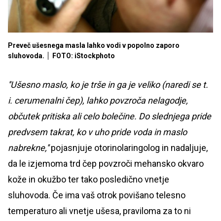
Preveč ušesnega masla lahko vodi v popolno zaporo
sluhovoda.
FOTO: iStockphoto
''Ušesno maslo, ko je trše in ga je veliko (naredi se t.
i. cerumenalni čep), lahko povzroča nelagodje,
občutek pritiska ali celo bolečine. Do slednjega pride
predvsem takrat, ko v uho pride voda in maslo
nabrekne,''
pojasnjuje otorinolaringolog in nadaljuje,
da le izjemoma trd čep povzroči mehansko okvaro
kože in okužbo ter tako posledično vnetje
sluhovoda. Če ima vaš otrok povišano telesno
temperaturo ali vnetje ušesa, praviloma za to ni