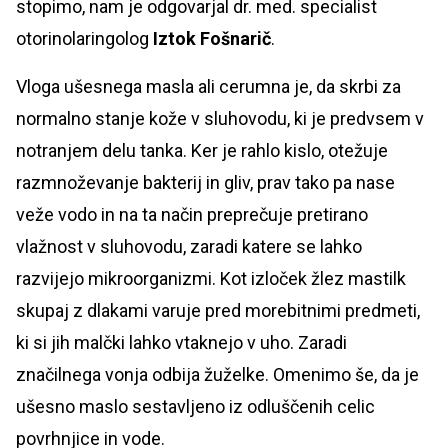
stopimo, nam je odgovarjal dr. med. specialist
otorinolaringolog
Iztok Fošnarič
.
Vloga ušesnega masla ali cerumna je, da skrbi za
normalno stanje kože v sluhovodu, ki je predvsem v
notranjem delu tanka. Ker je rahlo kislo, otežuje
razmnoževanje bakterij in gliv, prav tako pa nase
veže vodo in na ta način preprečuje pretirano
vlažnost v sluhovodu, zaradi katere se lahko
razvijejo mikroorganizmi. Kot izloček žlez mastilk
skupaj z dlakami varuje pred morebitnimi predmeti,
ki si jih malčki lahko vtaknejo v uho. Zaradi
značilnega vonja odbija žuželke. Omenimo še, da je
ušesno maslo sestavljeno iz odluščenih celic
povrhnjice in vode.