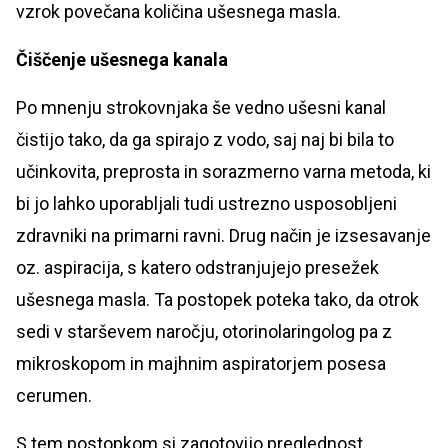
vzrok povečana količina ušesnega masla.
Čiščenje ušesnega kanala
Po mnenju strokovnjaka še vedno ušesni kanal
čistijo tako, da ga spirajo z vodo, saj naj bi bila to
učinkovita, preprosta in sorazmerno varna metoda, ki
bi jo lahko uporabljali tudi ustrezno usposobljeni
zdravniki na primarni ravni. Drug način je izsesavanje
oz. aspiracija, s katero odstranjujejo presežek
ušesnega masla. Ta postopek poteka tako, da otrok
sedi v starševem naročju, otorinolaringolog pa z
mikroskopom in majhnim aspiratorjem posesa
cerumen.
S tem postopkom si zagotovijo preglednost