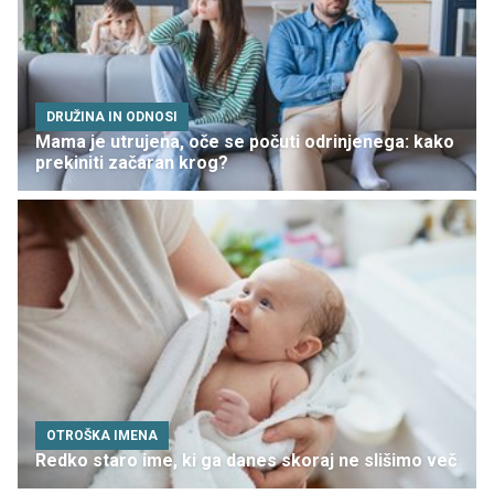
DRUŽINA IN ODNOSI
Mama je utrujena, oče se počuti odrinjenega: kako
prekiniti začaran krog?
OTROŠKA IMENA
Redko staro ime, ki ga danes skoraj ne slišimo več