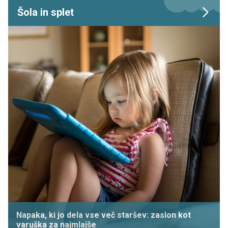
Šola in splet
Napaka, ki jo dela vse več staršev: zaslon kot
varuška za najmlajše