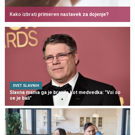
Kako izbrati primeren nastavek za dojenje?
SVET SLAVNIH
Slavna mama ga je branila kot medvedka: "Vsi so
se je bali"