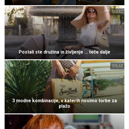
OGLAS
Postali ste družina in življenje ... teče dalje
OGLAS
3 modne kombinacije, v katerih nosimo torbe za
plažo