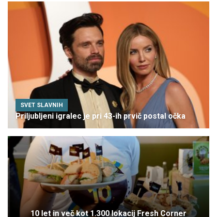
SVET SLAVNIH
Priljubljeni igralec je pri 43-ih prvič postal očka
10 let in več kot 1.300 lokacij Fresh Corner