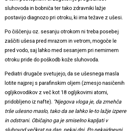
sluhovoda in bobniča ter tako zdravniki lažje
postavijo diagnozo pri otroku, ki ima težave z ušesi.
Po čiščenju oz. sesanju otrokom ni treba posebej
zaščiti ušesa pred mrazom in vetrom, mogoče le
pred vodo, saj lahko med sesanjem pri nemirnem
otroku pride do poškodb kože sluhovoda.
Pediatri drugače svetujejo, da se ušesnega masla
lotite najprej s parafinskim oljem (zmesjo nasičenih
ogljikovodikov z več kot 18 ogljikovimi atomi,
pridobljeno iz nafte).
''Njegova vloga je, da zmehča
trše ušesno maslo, tako da se lahko le-to lažje izpere
in odstrani. Običajno ga je smiselno kapljati v
sluhovod večkrat na dan, nekaj dni. Po nekajdnevni