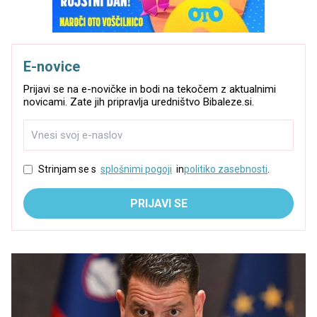
E-novice
Prijavi se na e-novičke in bodi na tekočem z aktualnimi
novicami. Zate jih pripravlja uredništvo Bibaleze.si.
Strinjam se s
splošnimi pogoji
in
politiko zasebnosti
.
PRIJAVI SE