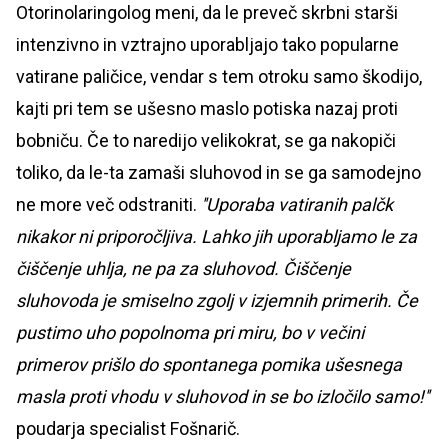
Otorinolaringolog meni, da le preveč skrbni starši
intenzivno in vztrajno uporabljajo tako popularne
vatirane paličice, vendar s tem otroku samo škodijo,
kajti pri tem se ušesno maslo potiska nazaj proti
bobniču. Če to naredijo velikokrat, se ga nakopiči
toliko, da le-ta zamaši sluhovod in se ga samodejno
ne more več odstraniti.
''Uporaba vatiranih palčk
nikakor ni priporočljiva. Lahko jih uporabljamo le za
čiščenje uhlja, ne pa za sluhovod. Čiščenje
sluhovoda je smiselno zgolj v izjemnih primerih. Če
pustimo uho popolnoma pri miru, bo v večini
primerov prišlo do spontanega pomika ušesnega
masla proti vhodu v sluhovod in se bo izločilo samo!''
poudarja specialist Fošnarič.