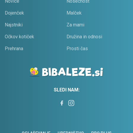
Novice
Nosečnost
Dojenček
Malček
Najstniki
Za mami
Očkov kotiček
Družina in odnosi
Prehrana
Prosti čas
SLEDI NAM: