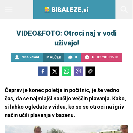
VIDEO&FOTO: Otroci naj v vodi
uživajo!
Nina Valant
MALČEK
0
16. 09. 2010 15.03
Čeprav je konec poletja in počitnic, je še vedno
čas, da se najmlajši naučijo veščin plavanja. Kako,
si lahko ogledate v videu, ko so se otroci na igriv
način učili plavanja v bazenu.