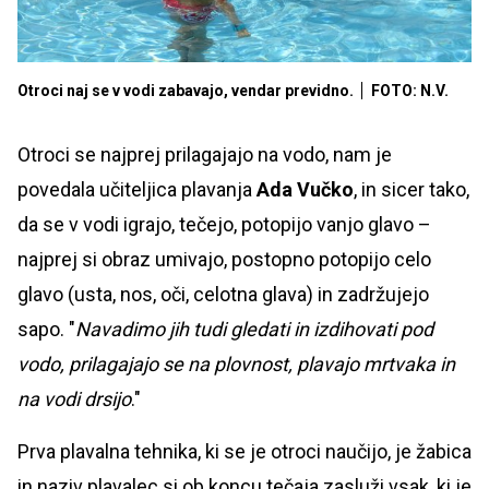
Otroci naj se v vodi zabavajo, vendar previdno.
FOTO: N.V.
Otroci se najprej prilagajajo na vodo, nam je
povedala učiteljica plavanja
Ada Vučko
, in sicer tako,
da se v vodi igrajo, tečejo, potopijo vanjo glavo –
najprej si obraz umivajo, postopno potopijo celo
glavo (usta, nos, oči, celotna glava) in zadržujejo
sapo. "
Navadimo jih tudi gledati in izdihovati pod
vodo, prilagajajo se na plovnost, plavajo mrtvaka in
na vodi drsijo
."
Prva plavalna tehnika, ki se je otroci naučijo, je žabica
in naziv plavalec si ob koncu tečaja zasluži vsak, ki je