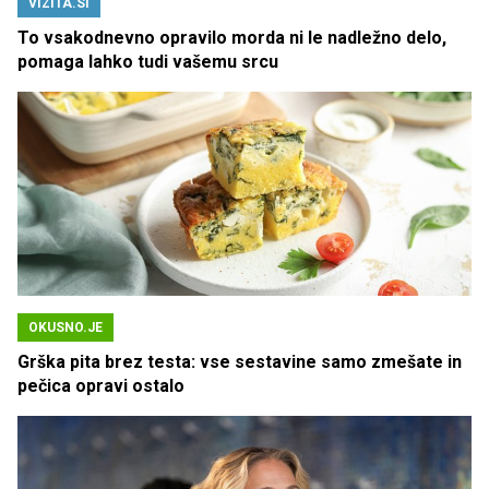
VIZITA.SI
To vsakodnevno opravilo morda ni le nadležno delo,
pomaga lahko tudi vašemu srcu
OKUSNO.JE
Grška pita brez testa: vse sestavine samo zmešate in
pečica opravi ostalo