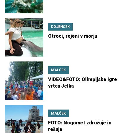
DOJENČEK
Otroci, rojeni v morju
MALČEK
VIDEO&FOTO: Olimpijske igre
vrtca Jelka
MALČEK
FOTO: Nogomet združuje in
rešuje