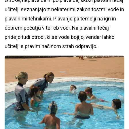
Otroke, neplavalce in polplavalce, skozi plavalni tečaj
učitelji seznanjajo z nekaterimi zakonitostmi vode in
plavalnimi tehnikami. Plavanje pa temelji na igri in
dobrem počutju v ter ob vodi. Na plavalni tečaj
pridejo tudi otroci, ki se vode bojijo, vendar lahko
učitelji s pravim načinom strah odpravijo.