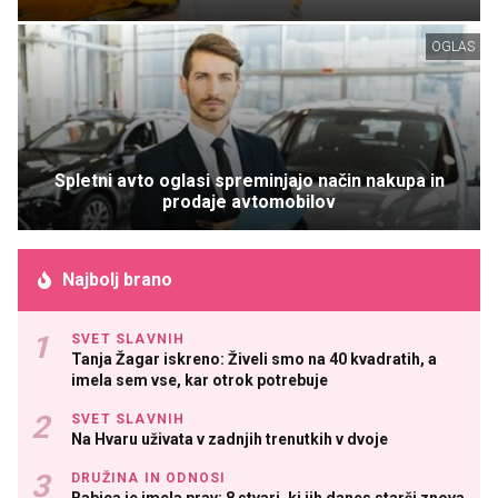
OGLAS
Spletni avto oglasi spreminjajo način nakupa in
prodaje avtomobilov
Najbolj brano
SVET SLAVNIH
Tanja Žagar iskreno: Živeli smo na 40 kvadratih, a
imela sem vse, kar otrok potrebuje
SVET SLAVNIH
Na Hvaru uživata v zadnjih trenutkih v dvoje
DRUŽINA IN ODNOSI
Babica je imela prav: 8 stvari, ki jih danes starši znova