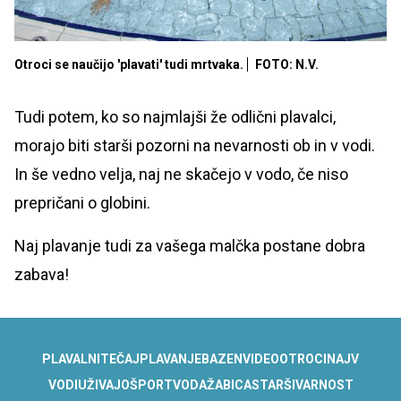
Otroci se naučijo 'plavati' tudi mrtvaka.
FOTO: N.V.
Tudi potem, ko so najmlajši že odlični plavalci,
morajo biti starši pozorni na nevarnosti ob in v vodi.
In še vedno velja, naj ne skačejo v vodo, če niso
prepričani o globini.
Naj plavanje tudi za vašega malčka postane dobra
zabava!
PLAVALNI
TEČAJ
PLAVANJE
BAZEN
VIDEO
OTROCI
NAJ
V
VODI
UŽIVAJO
ŠPORT
VODA
ŽABICA
STARŠI
VARNOST