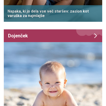
Napaka, ki jo dela vse več staršev: zaslon kot
varuška za najmlajše
Dojenček