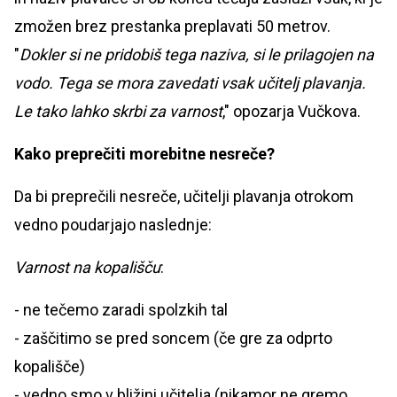
zmožen brez prestanka preplavati 50 metrov.
"
Dokler si ne pridobiš tega naziva, si le prilagojen na
vodo. Tega se mora zavedati vsak učitelj plavanja.
Le tako lahko skrbi za varnost
," opozarja Vučkova.
Kako preprečiti morebitne nesreče?
Da bi preprečili nesreče, učitelji plavanja otrokom
vedno poudarjajo naslednje:
Varnost na kopališču
:
- ne tečemo zaradi spolzkih tal
- zaščitimo se pred soncem (če gre za odprto
kopališče)
- vedno smo v bližini učitelja (nikamor ne gremo