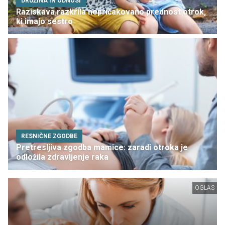
DRUŽINA IN ODNOSI
Raziskava razkrila nepričakovano prednost otrok,
ki imajo sestro
RESNIČNE ZGODBE
Pretresljiva zgodba mamice: zaradi otroka je
odložila zdravljenje raka
OGLAS