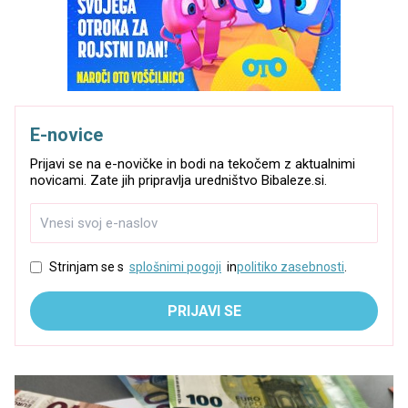
E-novice
Prijavi se na e-novičke in bodi na tekočem z aktualnimi
novicami. Zate jih pripravlja uredništvo Bibaleze.si.
Strinjam se s
splošnimi pogoji
in
politiko zasebnosti
.
PRIJAVI SE