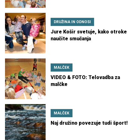
DRUŽINA IN ODNOSI
Jure Košir svetuje, kako otroke
naučite smučanja
MALČEK
VIDEO & FOTO: Telovadba za
malčke
MALČEK
Naj družino povezuje tudi šport!