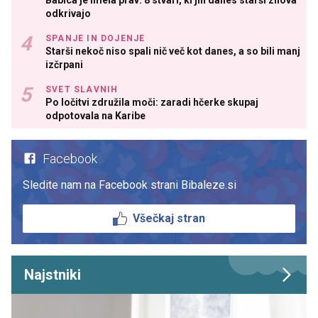
odkrivajo
SPANJE IN DOJENJE
Starši nekoč niso spali nič več kot danes, a so bili manj
izčrpani
SVET SLAVNIH
Po ločitvi združila moči: zaradi hčerke skupaj
odpotovala na Karibe
Facebook
Sledite nam na Facebook strani Bibaleze.si
Všečkaj stran
Najstniki