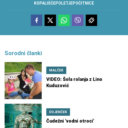
KOPALIŠČE
POLETJE
POČITNICE
Sorodni članki
MALČEK
VIDEO: Šola rolanja z Lino
Kuduzović
DOJENČEK
Čudežni 'vodni otroci'