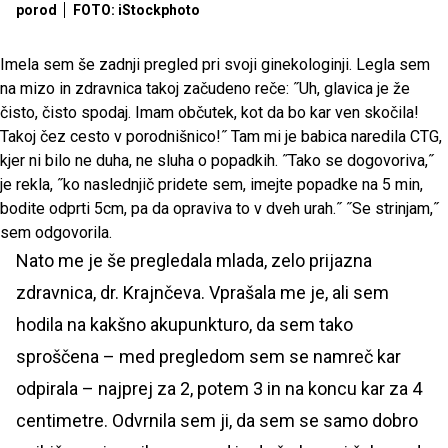
porod
FOTO: iStockphoto
Imela sem še zadnji pregled pri svoji ginekologinji. Legla sem
na mizo in zdravnica takoj začudeno reče: ˝Uh, glavica je že
čisto, čisto spodaj. Imam občutek, kot da bo kar ven skočila!
Takoj čez cesto v porodnišnico!˝ Tam mi je babica naredila CTG,
kjer ni bilo ne duha, ne sluha o popadkih. ˝Tako se dogovoriva,˝
je rekla, ˝ko naslednjič pridete sem, imejte popadke na 5 min,
bodite odprti 5cm, pa da opraviva to v dveh urah.˝ ˝Se strinjam,˝
sem odgovorila.
Nato me je še pregledala mlada, zelo prijazna
zdravnica, dr. Krajnčeva. Vprašala me je, ali sem
hodila na kakšno akupunkturo, da sem tako
sproščena – med pregledom sem se namreč kar
odpirala – najprej za 2, potem 3 in na koncu kar za 4
centimetre. Odvrnila sem ji, da sem se samo dobro