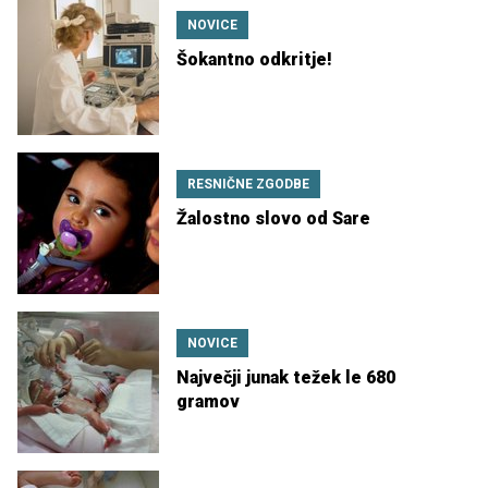
NOVICE
Šokantno odkritje!
RESNIČNE ZGODBE
Žalostno slovo od Sare
NOVICE
Največji junak težek le 680
gramov