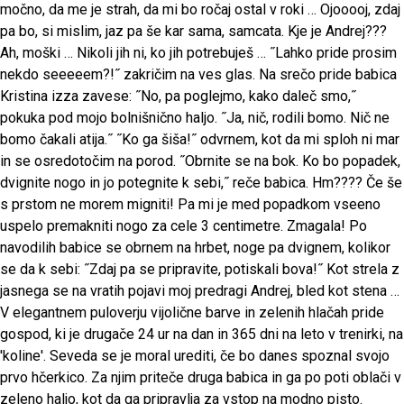
močno, da me je strah, da mi bo ročaj ostal v roki … Ojooooj, zdaj
pa bo, si mislim, jaz pa še kar sama, samcata. Kje je Andrej???
Ah, moški … Nikoli jih ni, ko jih potrebuješ … ˝Lahko pride prosim
nekdo seeeeem?!˝ zakričim na ves glas. Na srečo pride babica
Kristina izza zavese: ˝No, pa poglejmo, kako daleč smo,˝
pokuka pod mojo bolnišnično haljo. ˝Ja, nič, rodili bomo. Nič ne
bomo čakali atija.˝ ˝Ko ga šiša!˝ odvrnem, kot da mi sploh ni mar
in se osredotočim na porod. ˝Obrnite se na bok. Ko bo popadek,
dvignite nogo in jo potegnite k sebi,˝ reče babica. Hm???? Če še
s prstom ne morem migniti! Pa mi je med popadkom vseeno
uspelo premakniti nogo za cele 3 centimetre. Zmagala! Po
navodilih babice se obrnem na hrbet, noge pa dvignem, kolikor
se da k sebi: ˝Zdaj pa se pripravite, potiskali bova!˝ Kot strela z
jasnega se na vratih pojavi moj predragi Andrej, bled kot stena …
V elegantnem puloverju vijolične barve in zelenih hlačah pride
gospod, ki je drugače 24 ur na dan in 365 dni na leto v trenirki, na
'koline'. Seveda se je moral urediti, če bo danes spoznal svojo
prvo hčerkico. Za njim priteče druga babica in ga po poti oblači v
zeleno haljo, kot da ga pripravlja za vstop na modno pisto.