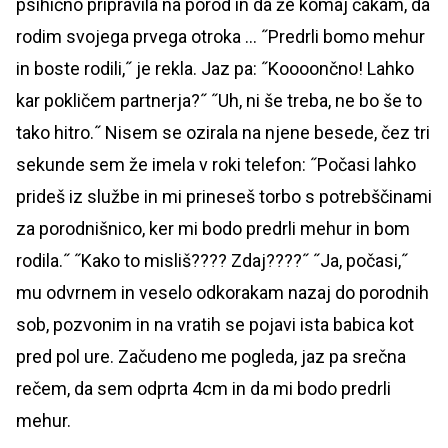
psihično pripravila na porod in da že komaj čakam, da
rodim svojega prvega otroka … ˝Predrli bomo mehur
in boste rodili,˝ je rekla. Jaz pa: ˝Koooončno! Lahko
kar pokličem partnerja?˝ ˝Uh, ni še treba, ne bo še to
tako hitro.˝ Nisem se ozirala na njene besede, čez tri
sekunde sem že imela v roki telefon: ˝Počasi lahko
prideš iz službe in mi prineseš torbo s potrebščinami
za porodnišnico, ker mi bodo predrli mehur in bom
rodila.˝ ˝Kako to misliš???? Zdaj????˝ ˝Ja, počasi,˝
mu odvrnem in veselo odkorakam nazaj do porodnih
sob, pozvonim in na vratih se pojavi ista babica kot
pred pol ure. Začudeno me pogleda, jaz pa srečna
rečem, da sem odprta 4cm in da mi bodo predrli
mehur.