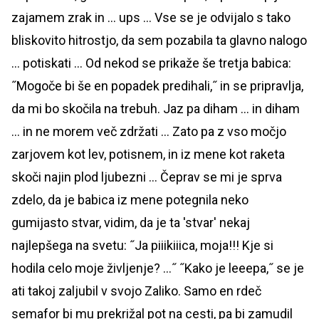
zajamem zrak in … ups … Vse se je odvijalo s tako
bliskovito hitrostjo, da sem pozabila ta glavno nalogo
… potiskati … Od nekod se prikaže še tretja babica:
˝Mogoče bi še en popadek predihali,˝ in se pripravlja,
da mi bo skočila na trebuh. Jaz pa diham … in diham
… in ne morem več zdržati … Zato pa z vso močjo
zarjovem kot lev, potisnem, in iz mene kot raketa
skoči najin plod ljubezni … Čeprav se mi je sprva
zdelo, da je babica iz mene potegnila neko
gumijasto stvar, vidim, da je ta 'stvar' nekaj
najlepšega na svetu: ˝Ja piiikiiica, moja!!! Kje si
hodila celo moje življenje? ...˝ ˝Kako je leeepa,˝ se je
ati takoj zaljubil v svojo Zaliko. Samo en rdeč
semafor bi mu prekrižal pot na cesti, pa bi zamudil