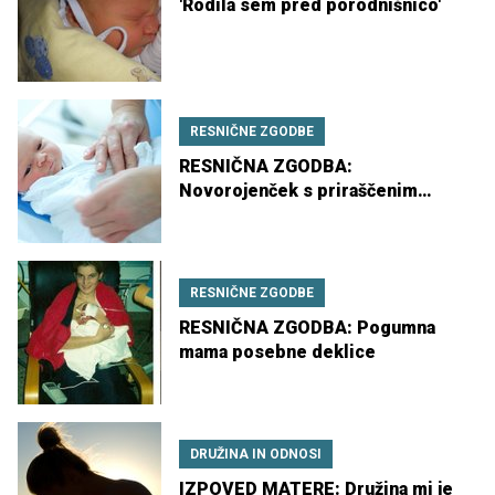
'Rodila sem pred porodnišnico'
RESNIČNE ZGODBE
RESNIČNA ZGODBA:
Novorojenček s priraščenim
jezičkom
RESNIČNE ZGODBE
RESNIČNA ZGODBA: Pogumna
mama posebne deklice
DRUŽINA IN ODNOSI
IZPOVED MATERE: Družina mi je