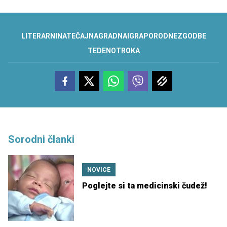
LITERARNI
NATEČAJ
NAGRADNA
IGRA
PORODNE
ZGODBE
TEDEN
OTROKA
Sorodni članki
NOVICE
Poglejte si ta medicinski čudež!