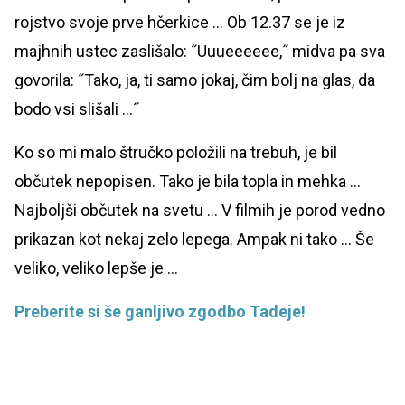
rojstvo svoje prve hčerkice … Ob 12.37 se je iz
majhnih ustec zaslišalo: ˝Uuueeeeee,˝ midva pa sva
govorila: ˝Tako, ja, ti samo jokaj, čim bolj na glas, da
bodo vsi slišali …˝
Ko so mi malo štručko položili na trebuh, je bil
občutek nepopisen. Tako je bila topla in mehka …
Najboljši občutek na svetu … V filmih je porod vedno
prikazan kot nekaj zelo lepega. Ampak ni tako … Še
veliko, veliko lepše je …
Preberite si še ganljivo zgodbo Tadeje!