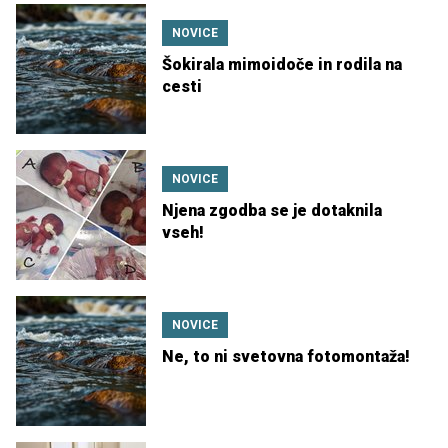
NOVICE
Šokirala mimoidoče in rodila na
cesti
NOVICE
Njena zgodba se je dotaknila
vseh!
NOVICE
Ne, to ni svetovna fotomontaža!