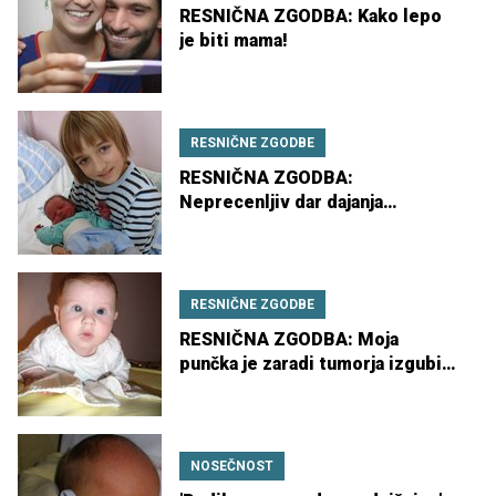
RESNIČNA ZGODBA: Kako lepo
je biti mama!
RESNIČNE ZGODBE
RESNIČNA ZGODBA:
Neprecenljiv dar dajanja
življenja!
RESNIČNE ZGODBE
RESNIČNA ZGODBA: Moja
punčka je zaradi tumorja izgubila
oko
NOSEČNOST