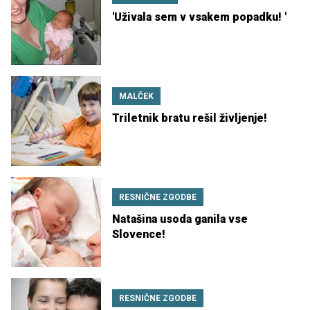
'Uživala sem v vsakem popadku! '
MALČEK
Triletnik bratu rešil življenje!
RESNIČNE ZGODBE
Natašina usoda ganila vse
Slovence!
RESNIČNE ZGODBE