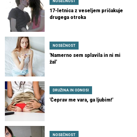
NOSEČNOST
17-letnica z veseljem pričakuje
drugega otroka
NOSEČNOST
'Namerno sem splavila in ni mi
žal'
DRUŽINA IN ODNOSI
'Čeprav me vara, ga ljubim!'
NOSEČNOST