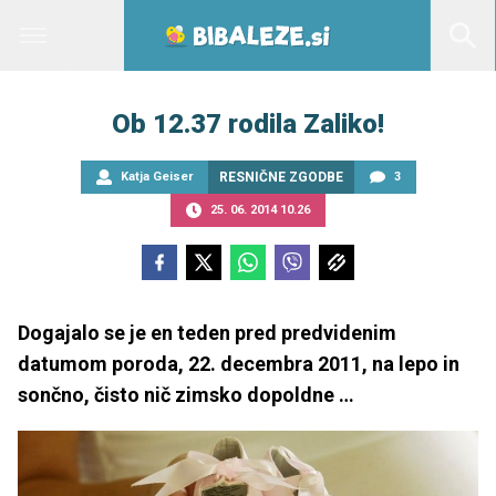
Ob 12.37 rodila Zaliko!
Katja Geiser
RESNIČNE ZGODBE
3
25. 06. 2014 10.26
Dogajalo se je en teden pred predvidenim
datumom poroda, 22. decembra 2011, na lepo in
sončno, čisto nič zimsko dopoldne …