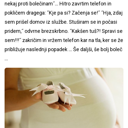
nekaj proti bolečinam˝... Hitro zavrtim telefon in
pokličem dragega: ˝Kje pa si? Začenja se!˝ ˝Hja, zdaj
sem prišel domov iz službe. Stuširam se in počasi
pridem,˝ odvrne brezskrbno. ˝Kakšen tuš?! Spravi se
sem!!!˝ zakričim in vržem telefon kar na tla, ker se že
približuje naslednji popadek … Še daljši, še bolj boleč
…