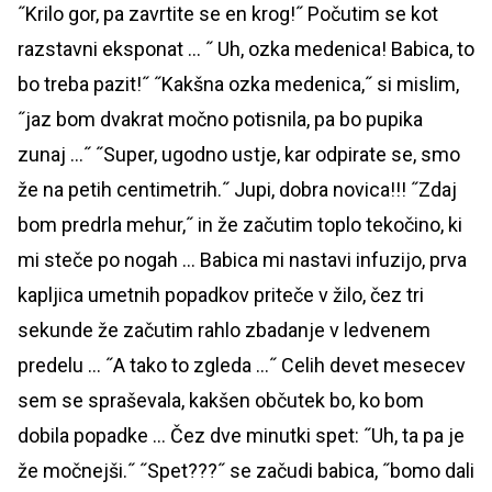
˝Krilo gor, pa zavrtite se en krog!˝ Počutim se kot
razstavni eksponat … ˝ Uh, ozka medenica! Babica, to
bo treba pazit!˝ ˝Kakšna ozka medenica,˝ si mislim,
˝jaz bom dvakrat močno potisnila, pa bo pupika
zunaj …˝ ˝Super, ugodno ustje, kar odpirate se, smo
že na petih centimetrih.˝ Jupi, dobra novica!!! ˝Zdaj
bom predrla mehur,˝ in že začutim toplo tekočino, ki
mi steče po nogah … Babica mi nastavi infuzijo, prva
kapljica umetnih popadkov priteče v žilo, čez tri
sekunde že začutim rahlo zbadanje v ledvenem
predelu … ˝A tako to zgleda …˝ Celih devet mesecev
sem se spraševala, kakšen občutek bo, ko bom
dobila popadke … Čez dve minutki spet: ˝Uh, ta pa je
že močnejši.˝ ˝Spet???˝ se začudi babica, ˝bomo dali