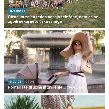
INTERVJU
Otroci tu za en teden oddajo telefone, nato pa se
zgodi nekaj nepričakovanega
NOVICE
OGLAS
Postali ste družina in življenje ... teče dalje