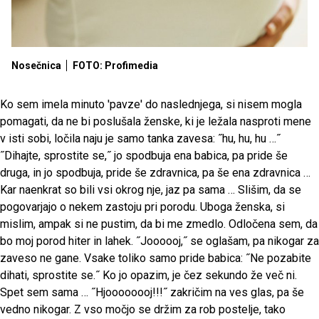
Nosečnica
FOTO: Profimedia
Ko sem imela minuto 'pavze' do naslednjega, si nisem mogla
pomagati, da ne bi poslušala ženske, ki je ležala nasproti mene
v isti sobi, ločila naju je samo tanka zavesa: ˝hu, hu, hu …˝
˝Dihajte, sprostite se,˝ jo spodbuja ena babica, pa pride še
druga, in jo spodbuja, pride še zdravnica, pa še ena zdravnica …
Kar naenkrat so bili vsi okrog nje, jaz pa sama … Slišim, da se
pogovarjajo o nekem zastoju pri porodu. Uboga ženska, si
mislim, ampak si ne pustim, da bi me zmedlo. Odločena sem, da
bo moj porod hiter in lahek. ˝Joooooj,˝ se oglašam, pa nikogar za
zaveso ne gane. Vsake toliko samo pride babica: ˝Ne pozabite
dihati, sprostite se.˝ Ko jo opazim, je čez sekundo že več ni.
Spet sem sama … ˝Hjoooooooj!!!˝ zakričim na ves glas, pa še
vedno nikogar. Z vso močjo se držim za rob postelje, tako