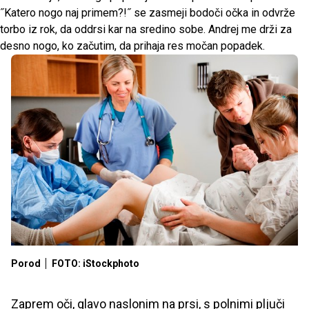
˝Katero nogo naj primem?!˝ se zasmeji bodoči očka in odvrže
torbo iz rok, da oddrsi kar na sredino sobe. Andrej me drži za
desno nogo, ko začutim, da prihaja res močan popadek.
Porod
FOTO: iStockphoto
Zaprem oči, glavo naslonim na prsi, s polnimi pljuči