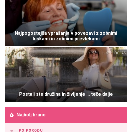
Najpogostejša vprašanja v povezavi z zobnimi
luskami in zobnimi prevlekami
OGLAS
Postali ste družina in življenje ... teče dalje
Najbolj brano
PO PORODU