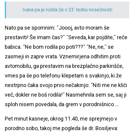
Ivana pa je rodila že v 23. tednu nosečnosti.
Nato pa se spomnim: ˝Joooj, avto moram še
prestaviti! Še imam čas?˝ ˝Seveda, kar pojdite,˝ reče
babica. ˝Ne bom rodila po poti???˝ ˝Ne, ne,˝ se
zasmeji in zapre vrata. Vznemirjena odhitim proti
avtomobilu, ga prestavim na brezplačno parkirišče,
vmes pa še po telefonu klepetam s svakinjo, ki že
nestrpno čaka svojo prvo nečakinjo: ˝Niti me ne kliči
več, dokler ne boš rodila!˝ Nasmehnila sem se, saj ji
sploh nisem povedala, da grem v porodnišnico …
Pet minut kasneje, okrog 11.40, me sprejmejo v
porodno sobo, takoj me pogleda še dr. Bosiljeva: