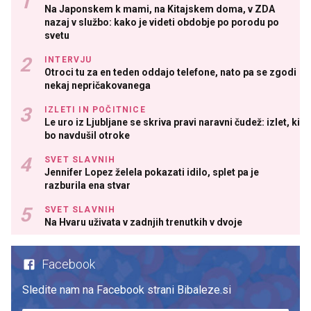
Na Japonskem k mami, na Kitajskem doma, v ZDA
nazaj v službo: kako je videti obdobje po porodu po
svetu
INTERVJU
Otroci tu za en teden oddajo telefone, nato pa se zgodi
nekaj nepričakovanega
IZLETI IN POČITNICE
Le uro iz Ljubljane se skriva pravi naravni čudež: izlet, ki
bo navdušil otroke
SVET SLAVNIH
Jennifer Lopez želela pokazati idilo, splet pa je
razburila ena stvar
SVET SLAVNIH
Na Hvaru uživata v zadnjih trenutkih v dvoje
Facebook
Sledite nam na Facebook strani Bibaleze.si