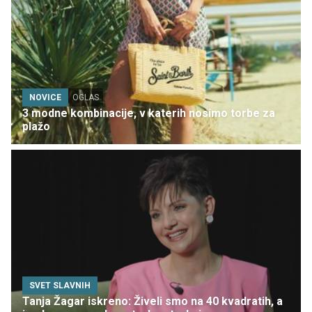
NOVICE
OGLAS
3 modne kombinacije, v katerih nosimo torbe za
plažo
SVET SLAVNIH
Tanja Žagar iskreno: Živeli smo na 40 kvadratih, a