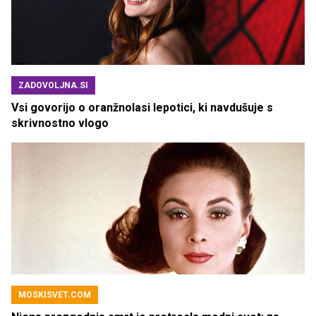
ZADOVOLJNA.SI
Vsi govorijo o oranžnolasi lepotici, ki navdušuje s
skrivnostno vlogo
MOSKISVET.COM