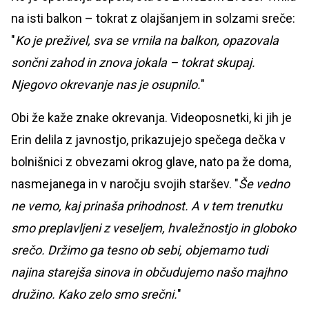
na isti balkon – tokrat z olajšanjem in solzami sreče:
"
Ko je preživel, sva se vrnila na balkon, opazovala
sončni zahod in znova jokala – tokrat skupaj.
Njegovo okrevanje nas je osupnilo.
"
Obi že kaže znake okrevanja. Videoposnetki, ki jih je
Erin delila z javnostjo, prikazujejo spečega dečka v
bolnišnici z obvezami okrog glave, nato pa že doma,
nasmejanega in v naročju svojih staršev. "
Še vedno
ne vemo, kaj prinaša prihodnost. A v tem trenutku
smo preplavljeni z veseljem, hvaležnostjo in globoko
srečo. Držimo ga tesno ob sebi, objemamo tudi
najina starejša sinova in občudujemo našo majhno
družino. Kako zelo smo srečni.
"