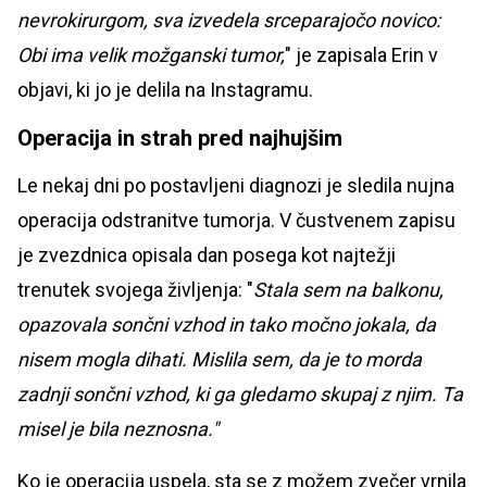
nevrokirurgom, sva izvedela srceparajočo novico:
Obi ima velik možganski tumor,
" je zapisala Erin v
objavi, ki jo je delila na Instagramu.
Operacija in strah pred najhujšim
Le nekaj dni po postavljeni diagnozi je sledila nujna
operacija odstranitve tumorja. V čustvenem zapisu
je zvezdnica opisala dan posega kot najtežji
trenutek svojega življenja: "
Stala sem na balkonu,
opazovala sončni vzhod in tako močno jokala, da
nisem mogla dihati. Mislila sem, da je to morda
zadnji sončni vzhod, ki ga gledamo skupaj z njim. Ta
misel je bila neznosna."
Ko je operacija uspela, sta se z možem zvečer vrnila