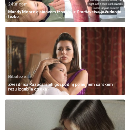
24ur.com
Mandy Moore o sinovem izpuščaju: Starševstvo je čudno in
težko
Bibaleze.si
Zvezdnica Razočaranih gospodinj po nujnem carskem
rezu izgubila otroka