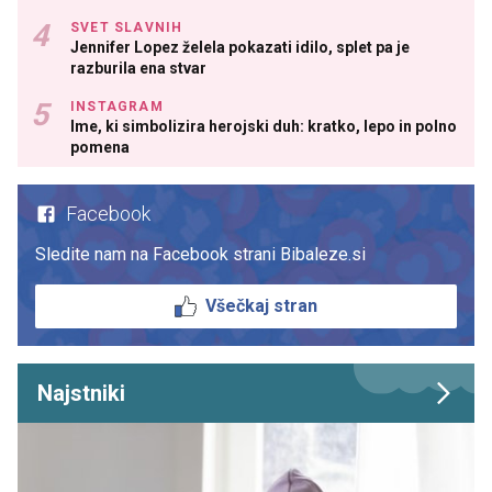
SVET SLAVNIH
Jennifer Lopez želela pokazati idilo, splet pa je
razburila ena stvar
INSTAGRAM
Ime, ki simbolizira herojski duh: kratko, lepo in polno
pomena
Facebook
Sledite nam na Facebook strani Bibaleze.si
Všečkaj stran
Najstniki