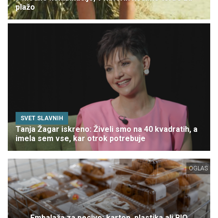
plažo
SVET SLAVNIH
Tanja Žagar iskreno: Živeli smo na 40 kvadratih, a
imela sem vse, kar otrok potrebuje
OGLAS
Embalaža za pecivo: karton, plastika ali BIO