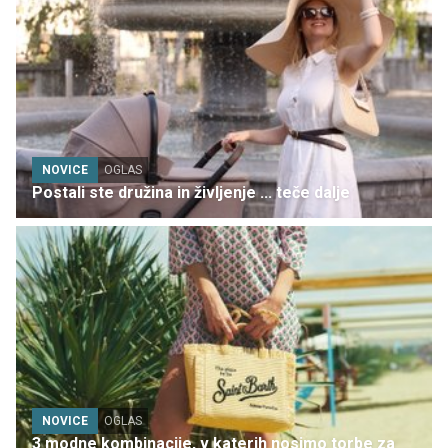
NOVICE
OGLAS
Postali ste družina in življenje ... teče dalje
NOVICE
OGLAS
3 modne kombinacije, v katerih nosimo torbe za