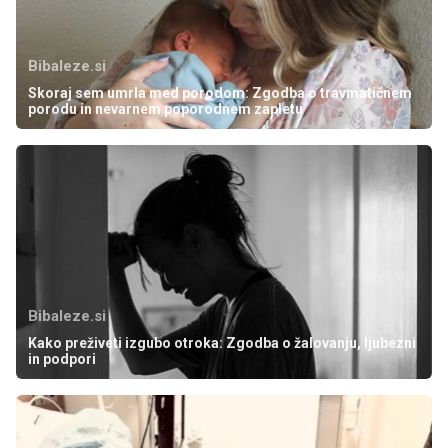
Bibaleze.si
Skoraj sem umrla med porodom: Zgodba o travmatičnem
porodu in nevarnem poporodnem zapletu
Bibaleze.si
Kako preživeti izgubo otroka: Zgodba o žalovanju, ljubezni
in podpori