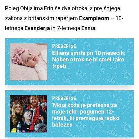
Poleg Obija ima Erin še dva otroka iz prejšnjega
zakona z britanskim raperjem
Exampleom
– 10-
letnega
Evanderja
in 7-letnega
Ennia
.
PREBERI ŠE
Elliana umrla pri 10 mesecih:
Noben otrok ne bi smel tako
trpeti
PREBERI ŠE
'Moja koža je pretesna za
moje telo': pogumen 12-
letnik, ki premaguje redko
bolezen