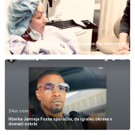
24ur.com
Shannen Doherty pred operacijo možganov: Na smrt me je
strah
24ur.com
Hčerka Jamieja Foxxa sporočila, da igralec okreva v
domači oskrbi