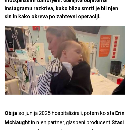
možganskim tumorjem. Ganljiva objava na
Instagramu razkriva, kako blizu smrti je bil njen
sin in kako okreva po zahtevni operaciji.
Obija
so junija 2025 hospitalizirali, potem ko sta
Erin
McNaught
in njen partner, glasbeni producent
Stasi