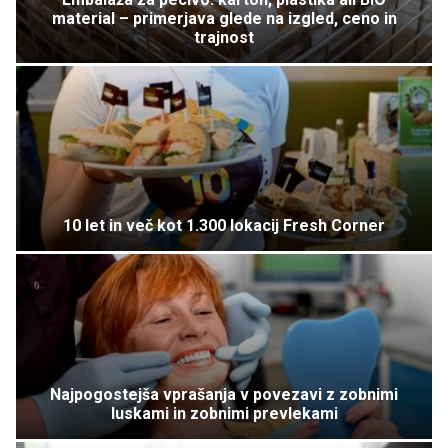
material – primerjava glede na izgled, ceno in
trajnost
10 let in več kot 1.300 lokacij Fresh Corner
Najpogostejša vprašanja v povezavi z zobnimi
luskami in zobnimi prevlekami