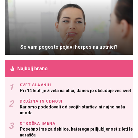
Se vam pogosto pojavi herpes na ustnici?
Najbolj brano
SVET SLAVNIH
Pri 14 letih je živela na ulici, danes jo občuduje ves svet
DRUŽINA IN ODNOSI
Kar smo podedovali od svojih staršev, ni nujno naša
usoda
OTROŠKA IMENA
Posebno ime za deklice, katerega priljubljenost z leti le
narašča