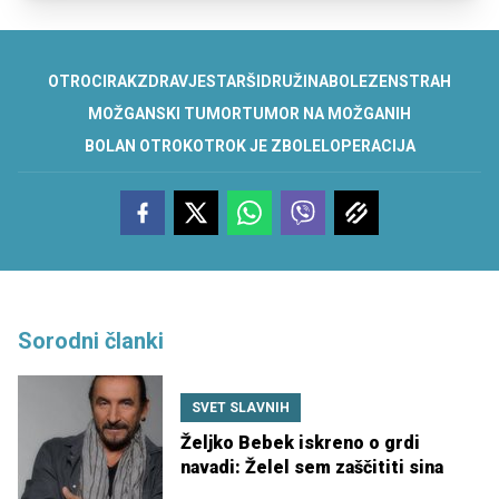
OTROCI
RAK
ZDRAVJE
STARŠI
DRUŽINA
BOLEZEN
STRAH
MOŽGANSKI TUMOR
TUMOR NA MOŽGANIH
BOLAN OTROK
OTROK JE ZBOLEL
OPERACIJA
Sorodni članki
SVET SLAVNIH
Željko Bebek iskreno o grdi
navadi: Želel sem zaščititi sina