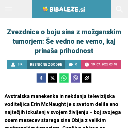
Zvezdnica o boju sina z možganskim
tumorjem: Še vedno ne vemo, kaj
prinaša prihodnost
B.R.
RESNIČNE ZGODBE
0
19. 07. 2025 03.48
Avstralska manekenka in nekdanja televizijska
voditeljica Erin McNaught je s svetom delila eno
najtežjih izkušenj v svojem življenju – boj svojega
osem mesecev starega sina Obija z velikim