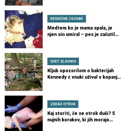
RESNIČNE ZGODBE
Medtem ko je mama spala, je
njen sin umiral – pes je začutil
nevarnost in mu rešil življenje
SVET SLAVNIH
Kljub opozorilom o bakterijah
Kennedy z vnuki užival v kopanju
v onesnaženem potoku
ZDRAV OTROK
Kaj storiti, če se otrok duši? 5
nujnih korakov, ki jih morajo
poznati vsi starši