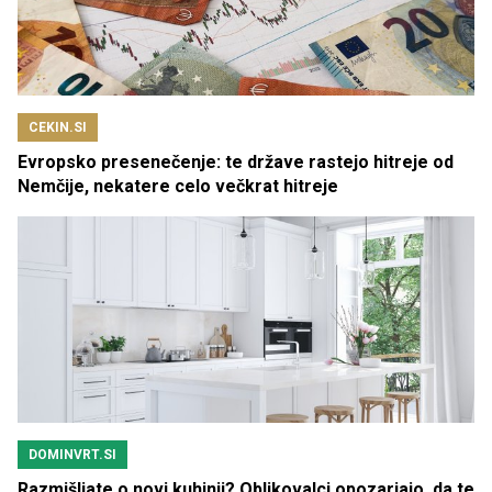
CEKIN.SI
Evropsko presenečenje: te države rastejo hitreje od
Nemčije, nekatere celo večkrat hitreje
DOMINVRT.SI
Razmišljate o novi kuhinji? Oblikovalci opozarjajo, da te