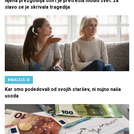
Njena prezgodnja smrt je pretresla modni svet: za
slavo se je skrivala tragedija
BIBALEZE.SI
Kar smo podedovali od svojih staršev, ni nujno naša
usoda