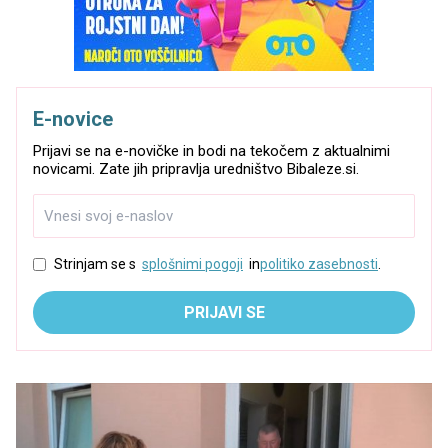
E-novice
Prijavi se na e-novičke in bodi na tekočem z aktualnimi
novicami. Zate jih pripravlja uredništvo Bibaleze.si.
Strinjam se s
splošnimi pogoji
in
politiko zasebnosti
.
PRIJAVI SE