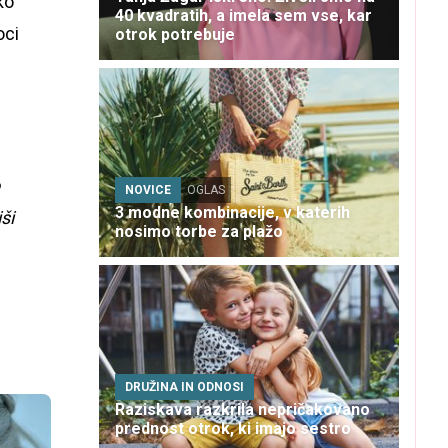
ko
40 kvadratih, a imela sem vse, kar
oci
otrok potrebuje
NOVICE
OGLAS
3 modne kombinacije, v katerih
ši
nosimo torbe za plažo
DRUŽINA IN ODNOSI
Raziskava razkrila nepričakovano
prednost otrok, ki imajo sestro