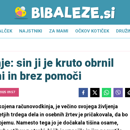
ALČEK
NAJSTNIKI
ZA MAMI
OČKOV KOTIČEK
DRUŽI
: sin ji je kruto obrnil
i in brez pomoči
 2025 09.57
kojena računovodkinja, je večino svojega življenja
etjih trdega dela in osebnih žrtev je pričakovala, da bo
objemu. Namesto tega jo je dočakala tišina osame,