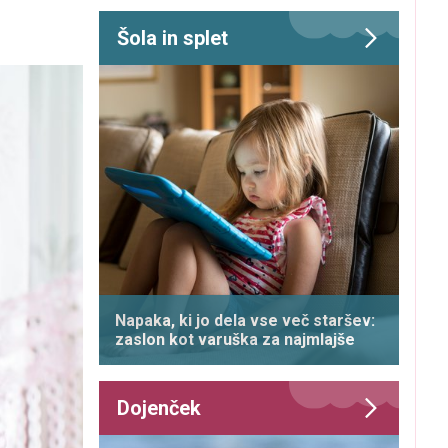
Šola in splet
Napaka, ki jo dela vse več staršev:
zaslon kot varuška za najmlajše
Dojenček