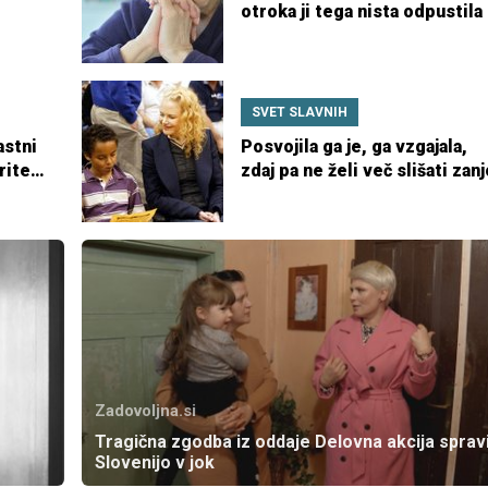
otroka ji tega nista odpustila
 da jo
SVET SLAVNIH
astni
Posvojila ga je, ga vzgajala,
rite
zdaj pa ne želi več slišati zanj
Zadovoljna.si
Tragična zgodba iz oddaje Delovna akcija spravi
Slovenijo v jok