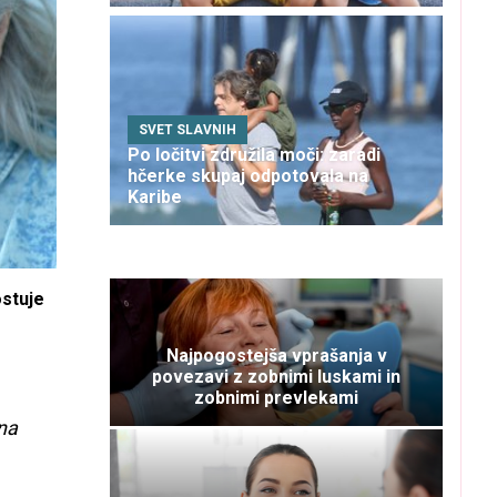
SVET SLAVNIH
Po ločitvi združila moči: zaradi
hčerke skupaj odpotovala na
Karibe
ostuje
Najpogostejša vprašanja v
povezavi z zobnimi luskami in
zobnimi prevlekami
na