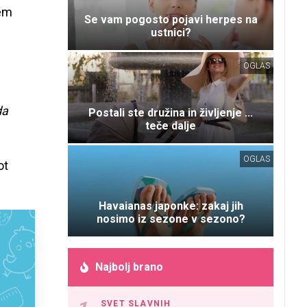
sem
Se vam pogosto pojavi herpes na
ustnici?
OGLAS
da
Postali ste družina in življenje ...
teče dalje
OGLAS
ot
Havaianas japonke: zakaj jih
nosimo iz sezone v sezono?
Najbolj brano
SVET SLAVNIH