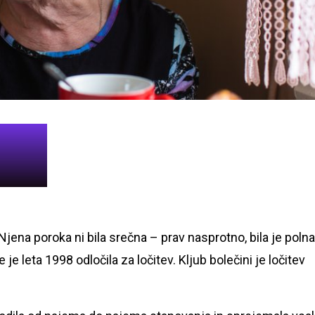
 Njena poroka ni bila srečna – prav nasprotno, bila je polna
se je leta 1998 odločila za ločitev. Kljub bolečini je ločitev