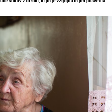
e stikov z otroki, ki jih je vzgojila in jim posvetila