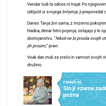
Vendar tudi ta odnos ni trajal. Po njegov
izključil iz svojega življenja, ji prepovedal 
Danes Tanja živi sama, z mizerno pokojnin
hladna, denar hitro pojenja, ostajajo ji le
dostojanstvu. "
Nikoli ne bi prosila svojih 
jih prosim,
" pravi.
Vsak dan moli za srečo in varnost svojih ot
družino.
PREBERI ŠE
Sin ji vzame zadn
pozna