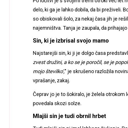
Po ločitvi je s svojimi tremi otroki več l
delo, ki ga je lahko dobila, da bi preživeli. 
so obiskovali šolo, za nekaj časa jih je reš
najemništva. Tanja je zaupala, da prihajajo b
Sin, ki je izbrisal svojo mamo
Najstarejši sin, ki ji je dolgo časa predsta
zvest družini, a ko se je poročil, se je popol
mojo številko',
" je skrušeno razložila novi
vprašanje, zakaj.
Čeprav jo je to šokiralo, je želela otrokom l
povedala skozi solze.
Mlajši sin je tudi obrnil hrbet