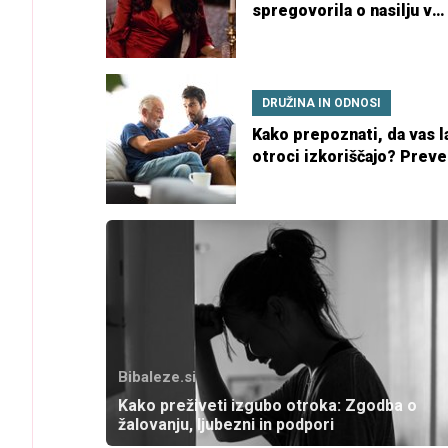
spregovorila o nasilju v
zakonu: Od kod ti pravica,
pretepaš
DRUŽINA IN ODNOSI
Kako prepoznati, da vas l
otroci izkoriščajo? Preve
te znake
Bibaleze.si
Kako preživeti izgubo otroka: Zgodba o
žalovanju, ljubezni in podpori