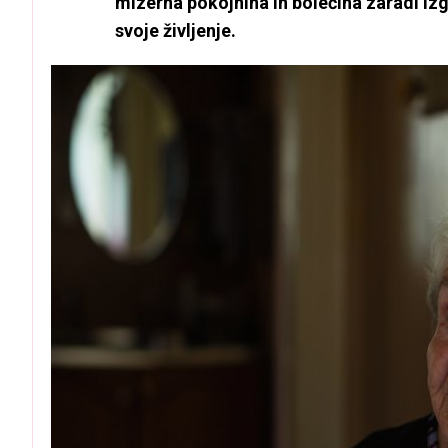
mizerna pokojnina in bolečina zaradi izgub
svoje življenje.