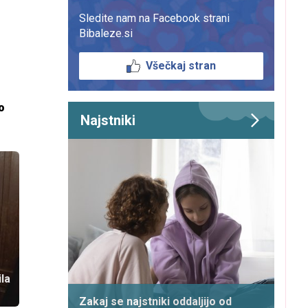
Sledite nam na Facebook strani
Bibaleze.si
Všečkaj stran
o
Najstniki
la
Zakaj se najstniki oddaljijo od