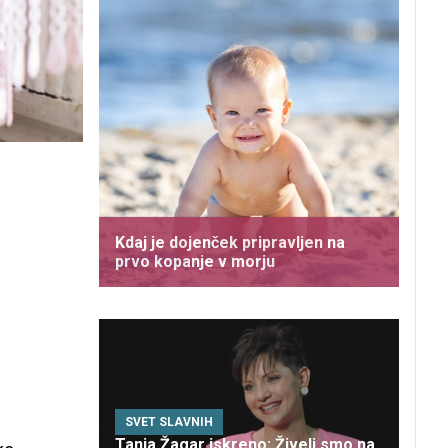
Kdaj je dojenček pripravljen na
prvo kopanje v morju
SVET SLAVNIH
Tanja Žagar iskreno: Živeli smo na