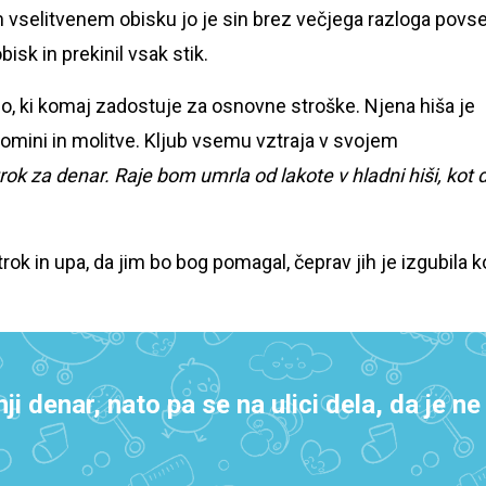
em vselitvenem obisku jo je sin brez večjega razloga pov
obisk in prekinil vsak stik.
o, ki komaj zadostuje za osnovne stroške. Njena hiša je
 spomini in molitve. Kljub vsemu vztraja v svojem
otrok za denar. Raje bom umrla od lakote v hladni hiši, kot 
rok in upa, da jim bo bog pomagal, čeprav jih je izgubila k
ji denar, nato pa se na ulici dela, da je ne