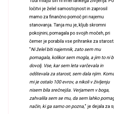
Tudi mlajši sin ni imel lahkega življenja. Po
ločitvi je želel samostojnost in zaprosil
mamo za finančno pomoč pri najemu
stanovanja. Tanja mu je, kljub skromni
pokojnini, pomagala po svojih močeh, pri
čemer je porabila vse prihranke za starost
"
Ni želel biti najemnik, zato sem mu
pomagala, kolikor sem mogla, a jim to ni b
dovolj. Vse, kar sem leta varčevala in
odštevala za starost, sem dala njim. Koma
mi je ostalo 100 evrov, a nikoli v življenju
nisem bila srečnejša. Verjamem v boga,
zahvalila sem se mu, da sem lahko pomaga
način, ki ga samo on pozna,
" je dejala za 