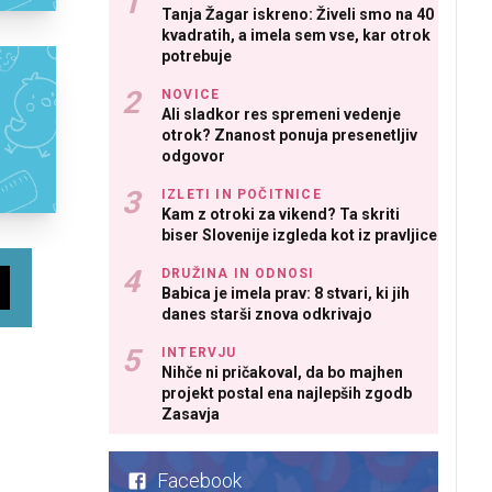
Tanja Žagar iskreno: Živeli smo na 40
kvadratih, a imela sem vse, kar otrok
potrebuje
NOVICE
Ali sladkor res spremeni vedenje
otrok? Znanost ponuja presenetljiv
odgovor
IZLETI IN POČITNICE
Kam z otroki za vikend? Ta skriti
biser Slovenije izgleda kot iz pravljice
DRUŽINA IN ODNOSI
Babica je imela prav: 8 stvari, ki jih
danes starši znova odkrivajo
INTERVJU
Nihče ni pričakoval, da bo majhen
projekt postal ena najlepših zgodb
Zasavja
Facebook