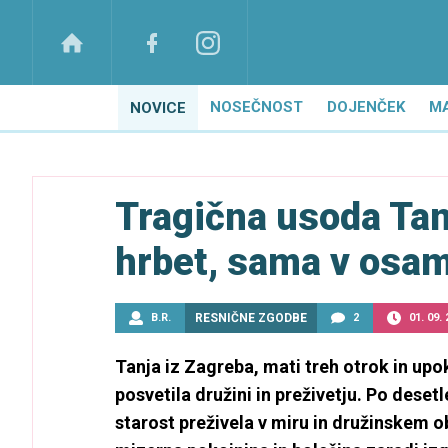
NOSEČNOST
DOJENČEK
M
NOVICE
Tragična usoda Tanje
hrbet, sama v osam
B.R.
RESNIČNE ZGODBE
2
01. 09.
Tanja iz Zagreba, mati treh otrok in upo
posvetila družini in preživetju. Po desetl
starost preživela v miru in družinskem 