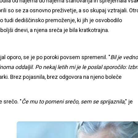
et hodila od najema do najema stanovanja in sprejemala vsa
Borili so se za osnovno preživetje, a so skupaj vztrajali. Otr
ilo tudi dediščinsko premoženje, ki jih je osvobodilo
oljši dnevi, a njena sreča je bila kratkotrajna.
vljal oporo, se je po poroki povsem spremenil. "
Bil je vedno
noma oddaljil. Po nekaj letih mi je le poslal sporočilo: Izbri
narki. Brez pojasnila, brez odgovora na njeno boleče
e srečo. "
Če mu to pomeni srečo, sem se sprijaznila
," je