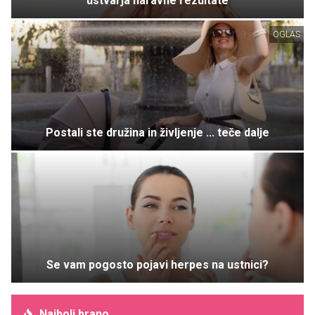
ustvarja naravne rezultate
OGLAS
Postali ste družina in življenje ... teče dalje
Se vam pogosto pojavi herpes na ustnici?
Najbolj brano