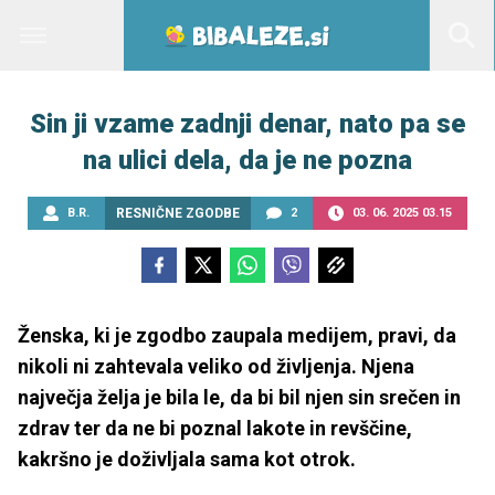
Sin ji vzame zadnji denar, nato pa se
na ulici dela, da je ne pozna
B.R.
RESNIČNE ZGODBE
2
03. 06. 2025 03.15
Ženska, ki je zgodbo zaupala medijem, pravi, da
nikoli ni zahtevala veliko od življenja. Njena
največja želja je bila le, da bi bil njen sin srečen in
zdrav ter da ne bi poznal lakote in revščine,
kakršno je doživljala sama kot otrok.