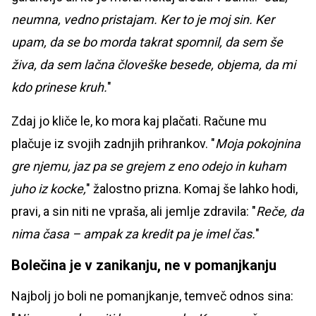
neumna, vedno pristajam. Ker to je moj sin. Ker
upam, da se bo morda takrat spomnil, da sem še
živa, da sem lačna človeške besede, objema, da mi
kdo prinese kruh.
"
Zdaj jo kliče le, ko mora kaj plačati. Račune mu
plačuje iz svojih zadnjih prihrankov. "
Moja pokojnina
gre njemu, jaz pa se grejem z eno odejo in kuham
juho iz kocke,
" žalostno prizna. Komaj še lahko hodi,
pravi, a sin niti ne vpraša, ali jemlje zdravila: "
Reče, da
nima časa – ampak za kredit pa je imel čas.
"
Bolečina je v zanikanju, ne v pomanjkanju
Najbolj jo boli ne pomanjkanje, temveč odnos sina: