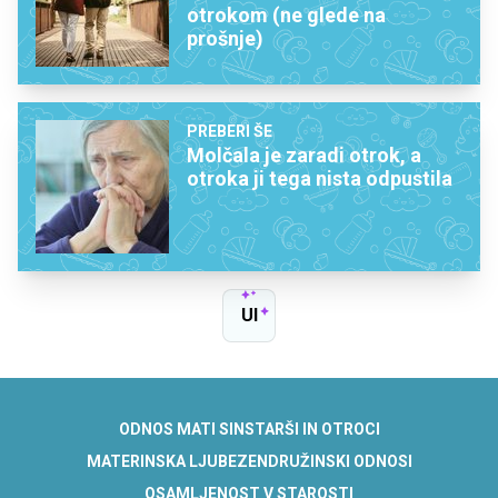
otrokom (ne glede na
prošnje)
PREBERI ŠE
Molčala je zaradi otrok, a
otroka ji tega nista odpustila
UI
ODNOS MATI SIN
STARŠI IN OTROCI
MATERINSKA LJUBEZEN
DRUŽINSKI ODNOSI
OSAMLJENOST V STAROSTI