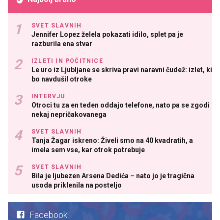
SVET SLAVNIH
Jennifer Lopez želela pokazati idilo, splet pa je
razburila ena stvar
IZLETI IN POČITNICE
Le uro iz Ljubljane se skriva pravi naravni čudež: izlet, ki
bo navdušil otroke
INTERVJU
Otroci tu za en teden oddajo telefone, nato pa se zgodi
nekaj nepričakovanega
SVET SLAVNIH
Tanja Žagar iskreno: Živeli smo na 40 kvadratih, a
imela sem vse, kar otrok potrebuje
SVET SLAVNIH
Bila je ljubezen Arsena Dedića – nato jo je tragična
usoda priklenila na posteljo
Facebook