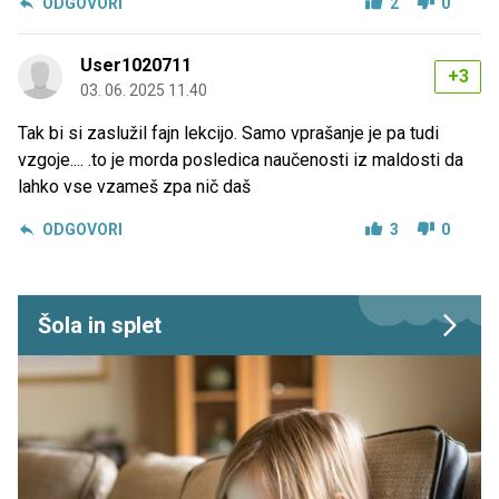
ODGOVORI
2
0
User1020711
+3
03. 06. 2025 11.40
Tak bi si zaslužil fajn lekcijo. Samo vprašanje je pa tudi
vzgoje.... .to je morda posledica naučenosti iz maldosti da
lahko vse vzameš zpa nič daš
ODGOVORI
3
0
Šola in splet