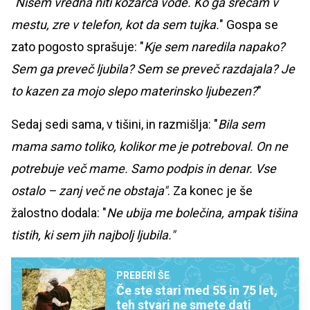
"
Nisem vredna niti kozarca vode. Ko ga srečam v
mestu, zre v telefon, kot da sem tujka.
" Gospa se
zato pogosto sprašuje: "
Kje sem naredila napako?
Sem ga preveč ljubila? Sem se preveč razdajala? Je
to kazen za mojo slepo materinsko ljubezen?
"
Sedaj sedi sama, v tišini, in razmišlja: "
Bila sem
mama samo toliko, kolikor me je potreboval. On ne
potrebuje več mame. Samo podpis in denar. Vse
ostalo – zanj več ne obstaja"
. Za konec je še
žalostno dodala: "
Ne ubija me bolečina, ampak tišina
tistih, ki sem jih najbolj ljubila."
PREBERI ŠE
Če ste stari med 55 in 75 let,
teh stvari ne smete dati