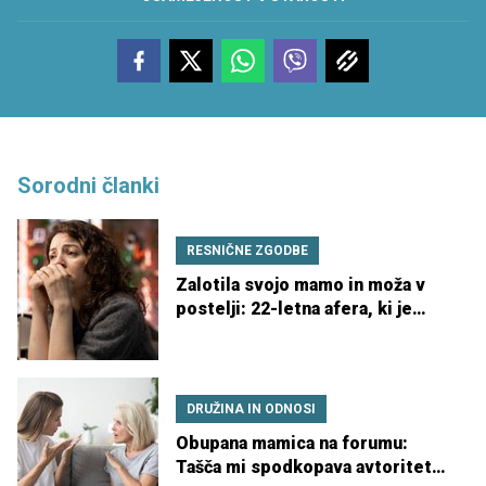
Sorodni članki
RESNIČNE ZGODBE
Zalotila svojo mamo in moža v
postelji: 22-letna afera, ki je
šokirala družino
DRUŽINA IN ODNOSI
Obupana mamica na forumu:
Tašča mi spodkopava avtoriteto