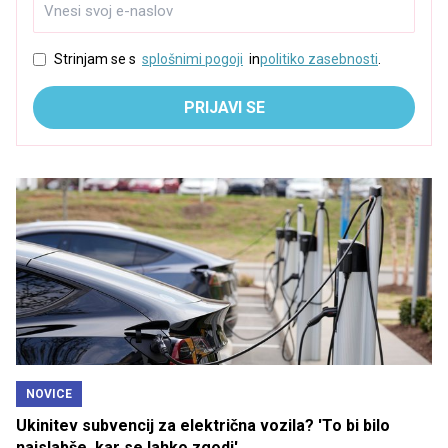
Strinjam se s
splošnimi pogoji
in
politiko zasebnosti
.
PRIJAVI SE
NOVICE
Ukinitev subvencij za električna vozila? 'To bi bilo
najslabše, kar se lahko zgodi'