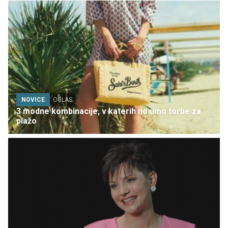
NOVICE
OGLAS
3 modne kombinacije, v katerih nosimo torbe za
plažo