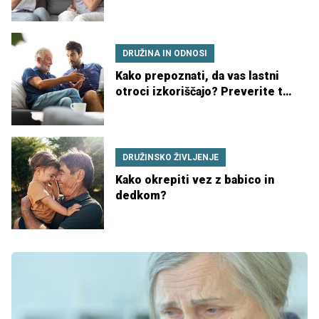
pri otrocih
DRUŽINA IN ODNOSI
Kako prepoznati, da vas lastni
otroci izkoriščajo? Preverite te
znake
DRUŽINSKO ŽIVLJENJE
Kako okrepiti vez z babico in
dedkom?