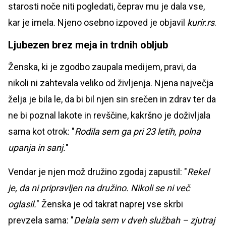
starosti noče niti pogledati, čeprav mu je dala vse,
kar je imela. Njeno osebno izpoved je objavil
kurir.rs
.
Ljubezen brez meja in trdnih obljub
Ženska, ki je zgodbo zaupala medijem, pravi, da
nikoli ni zahtevala veliko od življenja. Njena največja
želja je bila le, da bi bil njen sin srečen in zdrav ter da
ne bi poznal lakote in revščine, kakršno je doživljala
sama kot otrok: "
Rodila sem ga pri 23 letih, polna
upanja in sanj.
"
Vendar je njen mož družino zgodaj zapustil: "
Rekel
je, da ni pripravljen na družino. Nikoli se ni več
oglasil.
" Ženska je od takrat naprej vse skrbi
prevzela sama: "
Delala sem v dveh službah – zjutraj