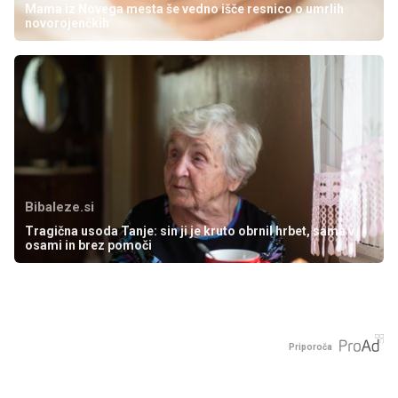
Mama iz Novega mesta še vedno išče resnico o umrlih
novorojenčkih
Bibaleze.si
Tragična usoda Tanje: sin ji je kruto obrnil hrbet, sama v
osami in brez pomoči
Priporoča