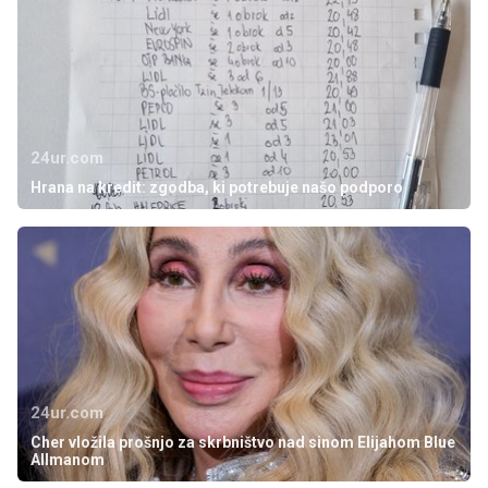
24ur.com
Hrana na kredit: zgodba, ki potrebuje našo podporo
24ur.com
Cher vložila prošnjo za skrbništvo nad sinom Elijahom Blue
Allmanom