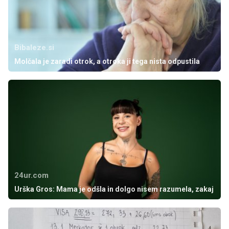
Bibaleze.si
Molčala je zaradi otrok, a otroka ji tega nista odpustila
24ur.com
Urška Gros: Mama je odšla in dolgo nisem razumela, zakaj