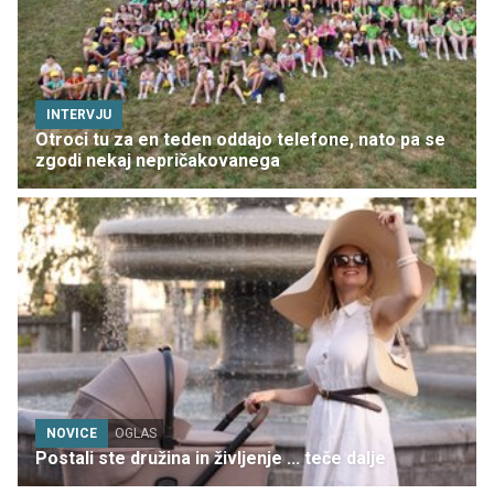
INTERVJU
Otroci tu za en teden oddajo telefone, nato pa se
zgodi nekaj nepričakovanega
NOVICE
OGLAS
Postali ste družina in življenje ... teče dalje