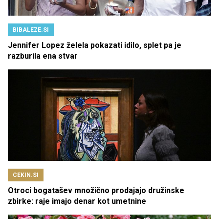
BIBALEZE.SI
Jennifer Lopez želela pokazati idilo, splet pa je
razburila ena stvar
CEKIN.SI
Otroci bogatašev množično prodajajo družinske
zbirke: raje imajo denar kot umetnine