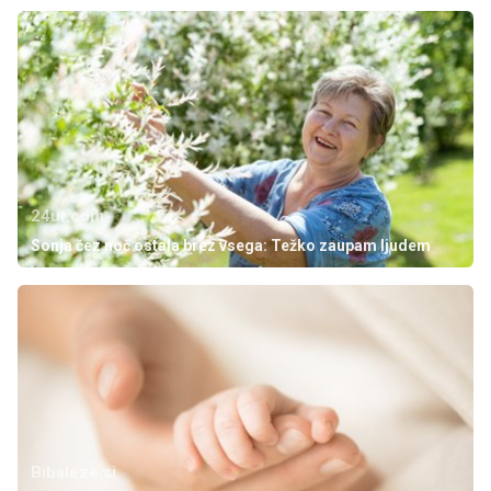
24ur.com
Sonja čez noč ostala brez vsega: Težko zaupam ljudem
Bibaleze.si