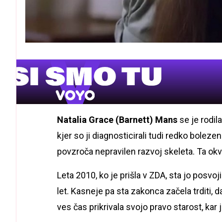
Natalia Grace (Barnett) Mans
se je rodila
kjer so ji diagnosticirali tudi redko boleze
povzroča nepravilen razvoj skeleta. Ta okva
Leta 2010, ko je prišla v ZDA, sta jo posvoj
let. Kasneje pa sta zakonca začela trditi, 
ves čas prikrivala svojo pravo starost, kar