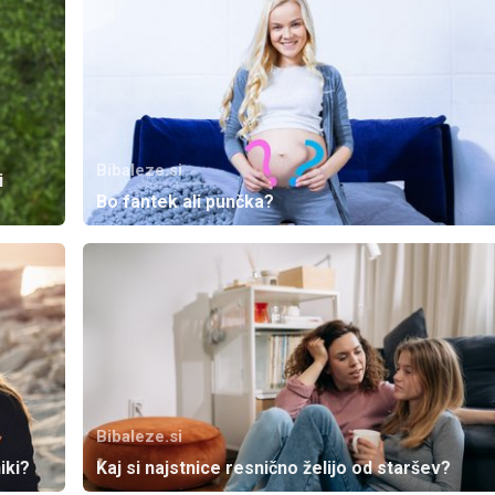
Bibaleze.si
i
Bo fantek ali punčka?
Bibaleze.si
iki?
Kaj si najstnice resnično želijo od staršev?