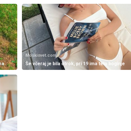
Moskisvet.com
ma
Še včeraj je bila otrok, pri 19 ima telo boginje