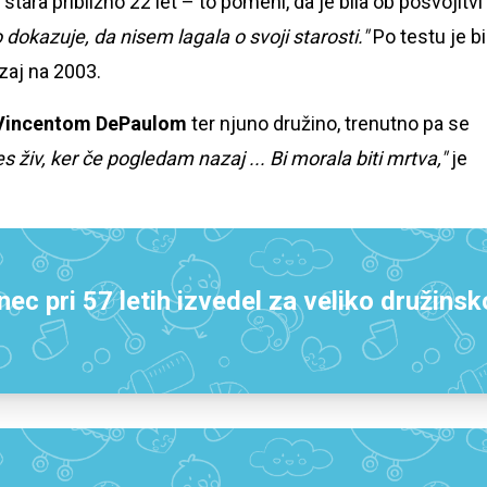
a stara približno 22 let – to pomeni, da je bila ob posvojitvi
 dokazuje, da nisem lagala o svoji starosti."
Po testu je bi
zaj na 2003.
Vincentom DePaulom
ter njuno družino, trenutno pa se
es živ, ker če pogledam nazaj ... Bi morala biti mrtva,"
je
ec pri 57 letih izvedel za veliko družinsk