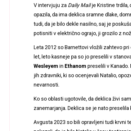
V intervjuju za
Daily Mail
je Kristine trdila
opazila, da ima deklica sramne dlake, domne
tudi, da je bilo dekle nasilno, saj je posk
potisniti v električno ograjo, ji grozilo z no
Leta 2012 so Barnettovi vložili zahtevo p
let, leto kasneje pa so jo preselili v stano
Wesleyem
in
Ethanom
preselili v Kanado.
jih zdravniki, ki so ocenjevali Natalio, opozo
nevarnosti.
Ko so oblasti ugotovile, da deklica živi sama
zanemarjanja. Deklica se je nato preselila
Avgusta 2023 so bili opravljeni tudi krvni 