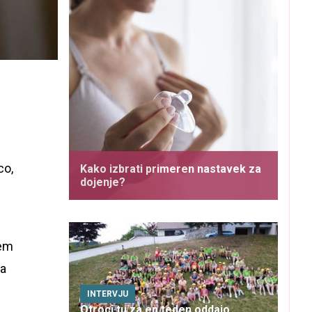
co,
Kako izbrati primeren nastavek za
dojenje?
dem
ca
INTERVJU
Otroci tu za en teden oddajo