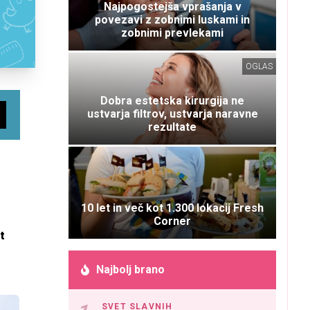
Najpogostejša vprašanja v
povezavi z zobnimi luskami in
zobnimi prevlekami
OGLAS
Dobra estetska kirurgija ne
ustvarja filtrov, ustvarja naravne
rezultate
10 let in več kot 1.300 lokacij Fresh
Corner
t
Najbolj brano
SVET SLAVNIH