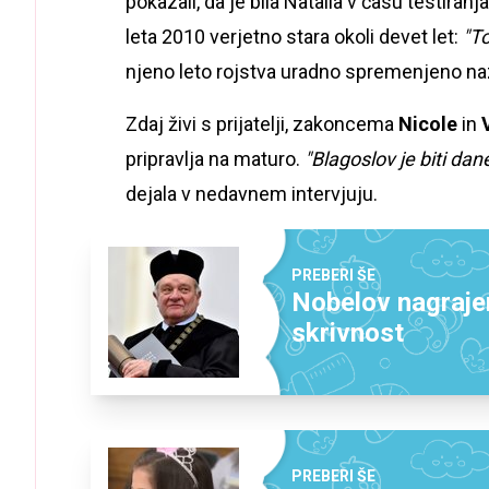
pokazali, da je bila Natalia v času testiranj
leta 2010 verjetno stara okoli devet let:
"To
njeno leto rojstva uradno spremenjeno na
Zdaj živi s prijatelji, zakoncema
Nicole
in
pripravlja na maturo.
"Blagoslov je biti dan
dejala v nedavnem intervjuju.
PREBERI ŠE
Nobelov nagrajen
skrivnost
PREBERI ŠE