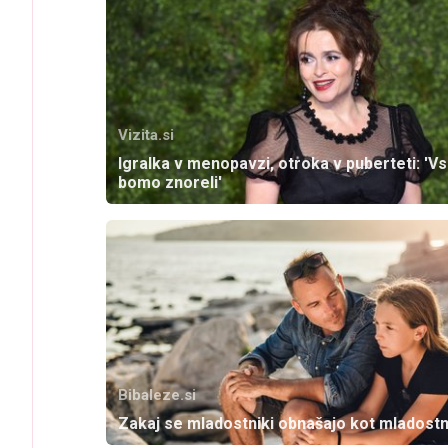
Vizita.si
Igralka v menopavzi, otroka v puberteti: 'Vs
bomo znoreli'
Bibaleze.si
Zakaj se mladostniki obnašajo kot mladostn