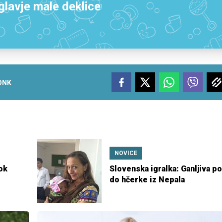
lavje male deklice
DNK
NOVICE
ok
Slovenska igralka: Ganljiva po
?
do hčerke iz Nepala