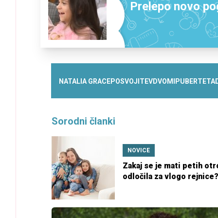
Prelepo novo pog
NATALIA GRACE
POSVOJITEV
DVOMI
PUBERTETA
Sorodni članki
NOVICE
Zakaj se je mati petih otr
odločila za vlogo rejnice