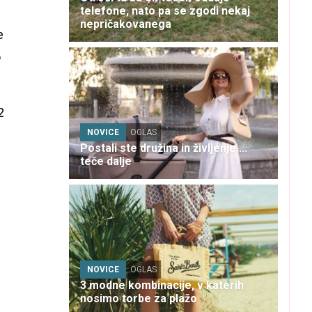
telefone, nato pa se zgodi nekaj
nepričakovanega
e
o
2
NOVICE
OGLAS
Postali ste družina in življenje ...
teče dalje
NOVICE
OGLAS
3 modne kombinacije, v katerih
nosimo torbe za plažo