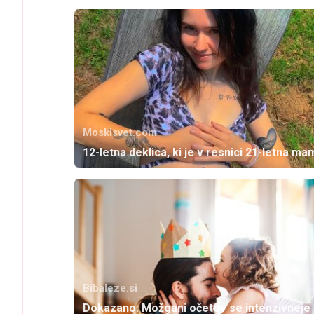
Moskisvet.com
12-letna deklica, ki je v resnici 21-letna ma
Bibaleze.si
Dokazano: Možgani očetov se intenzivneje