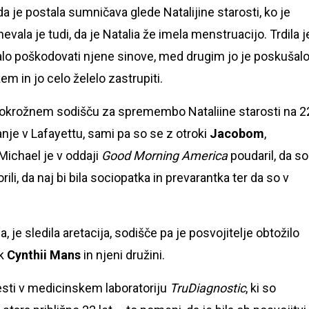
, da je postala sumničava glede Natalijine starosti, ko je
vala je tudi, da je Natalia že imela menstruacijo. Trdila j
ušalo poškodovati njene sinove, med drugim jo je poskušal
žem in jo celo želelo zastrupiti.
ri okrožnem sodišču za spremembo Nataliine starosti na 2
vanje v Lafayettu, sami pa so se z otroki
Jacobom
,
 Michael je v oddaji
Good Morning America
poudaril, da so
rili, da naj bi bila sociopatka in prevarantka ter da so v
, je sledila aretacija, sodišče pa je posvojitelje obtožilo
 k
Cynthii Mans
in njeni družini.
testi v medicinskem laboratoriju
TruDiagnostic
, ki so