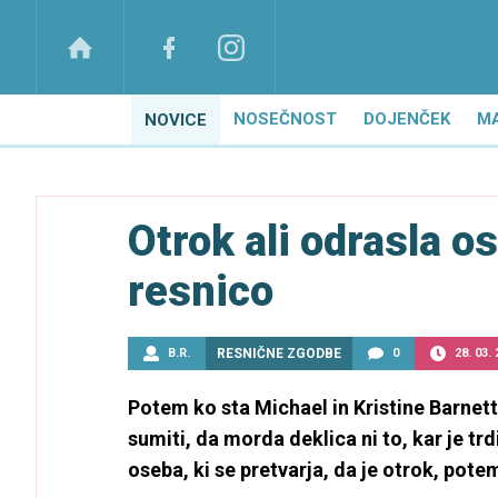
NOSEČNOST
DOJENČEK
M
NOVICE
Otrok ali odrasla o
resnico
B.R.
RESNIČNE ZGODBE
0
28. 03.
Potem ko sta Michael in Kristine Barnett
sumiti, da morda deklica ni to, kar je trd
oseba, ki se pretvarja, da je otrok, pote