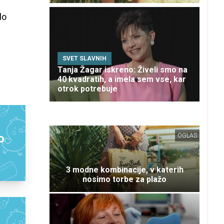
lo
SVET SLAVNIH
Tanja Žagar iskreno: Živeli smo na
40 kvadratih, a imela sem vse, kar
otrok potrebuje
o
OGLAS
3 modne kombinacije, v katerih
nosimo torbe za plažo