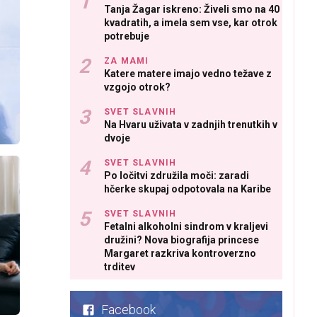
Tanja Žagar iskreno: Živeli smo na 40
kvadratih, a imela sem vse, kar otrok
potrebuje
ZA MAMI
Katere matere imajo vedno težave z
vzgojo otrok?
SVET SLAVNIH
Na Hvaru uživata v zadnjih trenutkih v
dvoje
SVET SLAVNIH
Po ločitvi združila moči: zaradi
hčerke skupaj odpotovala na Karibe
SVET SLAVNIH
Fetalni alkoholni sindrom v kraljevi
družini? Nova biografija princese
Margaret razkriva kontroverzno
trditev
Facebook