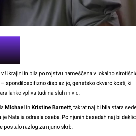
 v Ukrajini in bila po rojstvu nameščena v lokalno sirotišni
n – spondiloepifizno displazijo, genetsko okvaro kosti, ki
ra lahko vpliva tudi na sluh in vid.
ila
Michael
in
Kristine Barnett
, takrat naj bi bila stara se
da je Natalia odrasla oseba. Po njunih besedah naj bi dekli
 je postalo razlog za njuno skrb.