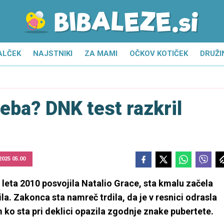
ALČEK
NAJSTNIKI
ZA MAMI
OČKOV KOTIČEK
DRUŽI
seba? DNK test razkril
 2025 05.00
 leta 2010 posvojila Natalio Grace, sta kmalu začela
ila. Zakonca sta namreč trdila, da je v resnici odrasla
m ko sta pri deklici opazila zgodnje znake pubertete.