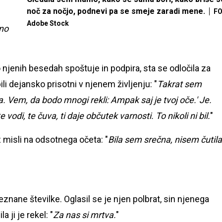
noč za nočjo, podnevi pa se smeje zaradi mene.
FO
Adobe Stock
dno
po njenih besedah spoštuje in podpira, sta se odločila za
bili dejansko prisotni v njenem življenju: "
Takrat sem
. Vem, da bodo mnogi rekli: Ampak saj je tvoj oče.' Je.
e vodi, te čuva, ti daje občutek varnosti. To nikoli ni bil.
"
 misli na odsotnega očeta: "
Bila sem srečna, nisem čutila
neznane številke. Oglasil se je njen polbrat, sin njenega
 ji je rekel: "
Za nas si mrtva.
"