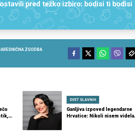
ostavili pred težko izbiro: bodisi ti bodisi
BA
RESNIČNA ZGODBA
SVET SLAVNIH
lečo
Ganljiva izpoved legendarne
tik,
Hrvatice: Nikoli nisem videla
kakšne oči ima moj otrok