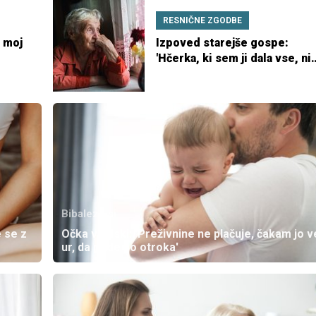
RESNIČNE ZGODBE
A moj
Izpoved starejše gospe:
'Hčerka, ki sem ji dala vse, ni
niti enkrat poklicala'
Bibaleze.si
 se z
Očka v stiski: 'Preživnine ne plačuje, čakam jo v
ur, da pride po otroka'