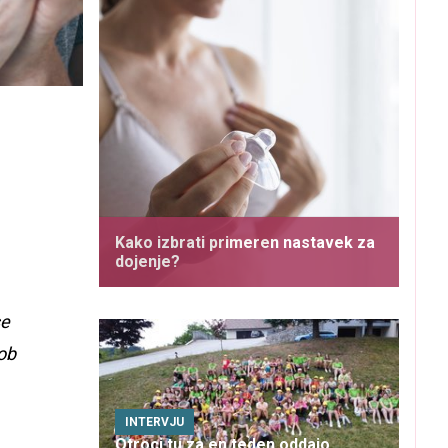
Kako izbrati primeren nastavek za
dojenje?
se
ob
INTERVJU
Otroci tu za en teden oddajo