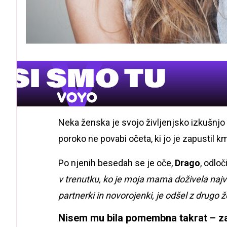
Neka ženska je svojo življenjsko izkušnjo d
poroko ne povabi očeta, ki jo je zapustil k
Po njenih besedah se je oče,
Drago
, odloč
v trenutku, ko je moja mama doživela najve
partnerki in novorojenki, je odšel z drugo ž
Nisem mu bila pomembna takrat – za