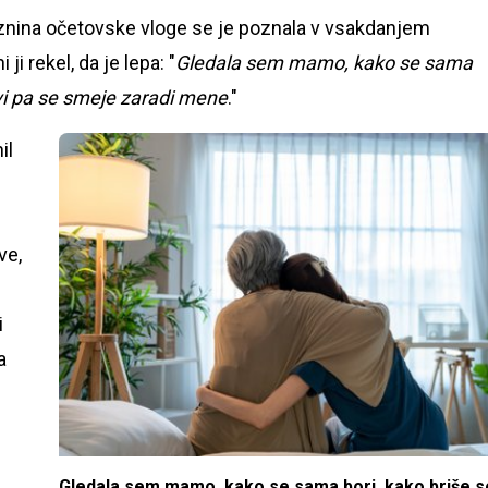
aznina očetovske vloge se je poznala v vsakdanjem
ni ji rekel, da je lepa: "
Gledala sem mamo, kako se sama
evi pa se smeje zaradi mene
."
il
ve,
i
a
Gledala sem mamo, kako se sama bori, kako briše s