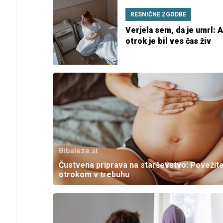
RESNIČNE ZGODBE
Verjela sem, da je umrl: 
otrok je bil ves čas živ
Bibaleze.si
Čustvena priprava na starševstvo: Povežite
otrokom v trebuhu