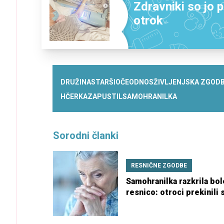
Zdravniki so jo p
otrok
DRUŽINA
STARŠI
OČE
ODNOS
ŽIVLJENJSKA ZGOD
HČERKA
ZAPUSTIL
SAMOHRANILKA
Sorodni članki
RESNIČNE ZGODBE
Samohranilka razkrila bo
resnico: otroci prekinili s
splet ostro odreagiral