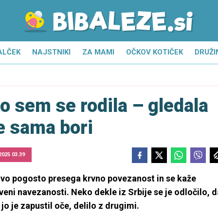
ALČEK
NAJSTNIKI
ZA MAMI
OČKOV KOTIČEK
DRUŽI
ko sem se rodila – gledala
 sama bori
 2025 03.39
stvo pogosto presega krvno povezanost in se kaže
veni navezanosti. Neko dekle iz Srbije se je odločilo, d
o je zapustil oče, delilo z drugimi.