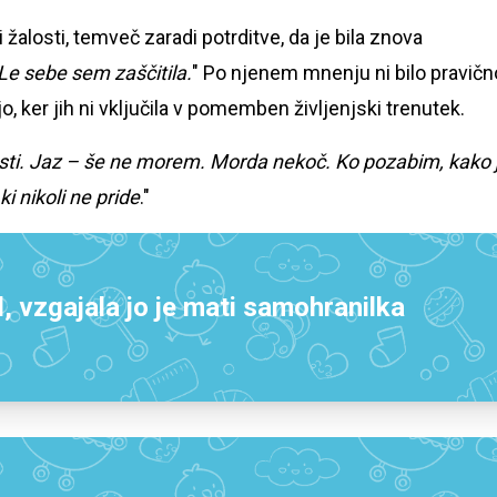
di žalosti, temveč zaradi potrditve, da je bila znova
 Le sebe sem zaščitila.
" Po njenem mnenju ni bilo pravičn
ajo, ker jih ni vključila v pomemben življenjski trenutek.
sti. Jaz – še ne morem. Morda nekoč. Ko pozabim, kako j
ki nikoli ne pride
."
l, vzgajala jo je mati samohranilka