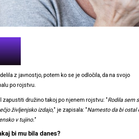
elila z javnostjo, potem ko se je odločila, da na svojo
malu po rojstvu.
il zapustiti družino takoj po njenem rojstvu: "
Rodila sem 
čjo življenjsko izdajo,
" je zapisala: "
Namesto da bi ostal 
ensko v tujino.
"
kaj bi mu bila danes?