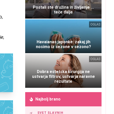
Postali ste družina in življenje ...
teče dalje
o,
OGLAS
e,
Havaianas japonke: zakaj jih
nosimo iz sezone v sezono?
OGLAS
Dobra estetska kirurgija ne
ustvarja filtrov, ustvarja naravne
rezultate
Najbolj brano
SVET SLAVNIH