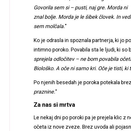
Govorila sem si – pusti, naj gre. Morda ni
znal bolje. Morda je le šibek človek. In ve
sem molčala.
"
Ko je odrasla in spoznala partnerja, ki jo 
intimno poroko. Povabila sta le ljudi, ki so 
sprejela odločitev – ne bom povabila očeta
Biološko. A oče ni samo kri. Oče je tisti, ki t
Po njenih besedah je poroka potekala brez
praznine.
"
Za nas si mrtva
Le nekaj dni po poroki pa je prejela klic z 
očeta iz nove zveze. Brez uvoda ali pojasnila