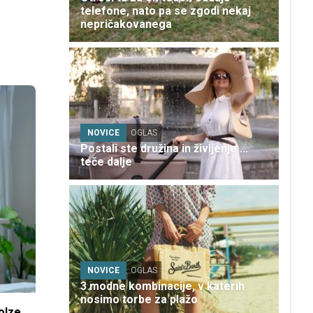
telefone, nato pa se zgodi nekaj
nepričakovanega
NOVICE
OGLAS
Postali ste družina in življenje ...
teče dalje
NOVICE
OGLAS
3 modne kombinacije, v katerih
nosimo torbe za plažo
olze