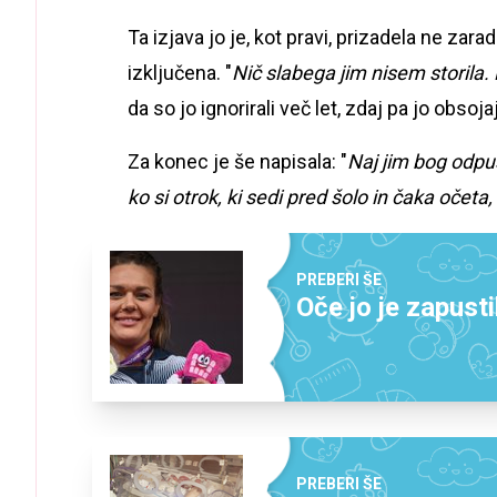
Ta izjava jo je, kot pravi, prizadela ne zara
izključena. "
Nič slabega jim nisem storila.
da so jo ignorirali več let, zdaj pa jo obsoj
Za konec je še napisala: "
Naj jim bog odpu
ko si otrok, ki sedi pred šolo in čaka očeta, 
PREBERI ŠE
Oče jo je zapusti
PREBERI ŠE