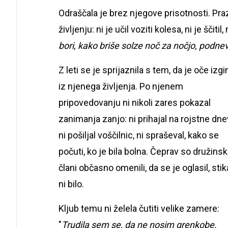
Odraščala je brez njegove prisotnosti. Pr
življenju: ni je učil voziti kolesa, ni je ščitil, 
bori, kako briše solze noč za nočjo, podn
Z leti se je sprijaznila s tem, da je oče izgin
iz njenega življenja. Po njenem
pripovedovanju ni nikoli zares pokazal
zanimanja zanjo: ni prihajal na rojstne dne
ni pošiljal voščilnic, ni spraševal, kako se
počuti, ko je bila bolna. Čeprav so družinsk
člani občasno omenili, da se je oglasil, stik
ni bilo.
Kljub temu ni želela čutiti velike zamere:
"
Trudila sem se, da ne nosim grenkobe.