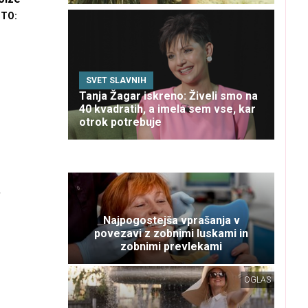
TO:
SVET SLAVNIH
Tanja Žagar iskreno: Živeli smo na
40 kvadratih, a imela sem vse, kar
otrok potrebuje
Najpogostejša vprašanja v
povezavi z zobnimi luskami in
zobnimi prevlekami
OGLAS