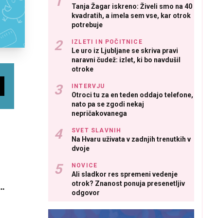
Tanja Žagar iskreno: Živeli smo na 40
kvadratih, a imela sem vse, kar otrok
potrebuje
IZLETI IN POČITNICE
Le uro iz Ljubljane se skriva pravi
naravni čudež: izlet, ki bo navdušil
otroke
INTERVJU
Otroci tu za en teden oddajo telefone,
nato pa se zgodi nekaj
nepričakovanega
SVET SLAVNIH
Na Hvaru uživata v zadnjih trenutkih v
dvoje
NOVICE
Ali sladkor res spremeni vedenje
otrok? Znanost ponuja presenetljiv
,
odgovor