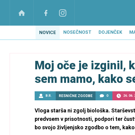
NOSEČNOST
DOJENČEK
M
NOVICE
Moj oče je izginil, 
sem mamo, kako se
B.R.
RESNIČNE ZGODBE
0
26. 06.
Vloga starša ni zgolj biološka. Staršev
predvsem v prisotnosti, podpori ter čust
bo svojo življenjsko zgodbo o tem, kako j