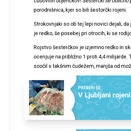
čudovitih dojenčkov! Šesterčki se odlično p
porodnišnica, kjer so bili šestorčki rojeni.
Strokovnjaki so ob tej lepi novici dejali, da
je redko, še posebej pri otrocih, ki se rodi
Rojstvo šesterčkov je izjemno redko in sk
ocenjuje na približno 1 proti 4,4 milijarde
soočil s takšnim čudežem, manjša od možnost
PREBERI ŠE
V Ljubljani rojen