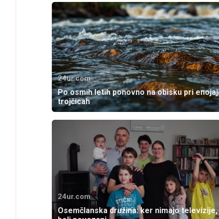
24ur.com
Po osmih letih ponovno na obisku pri enojaj
trojčicah
24ur.com
Osemčlanska družina: ker nimajo televizije,