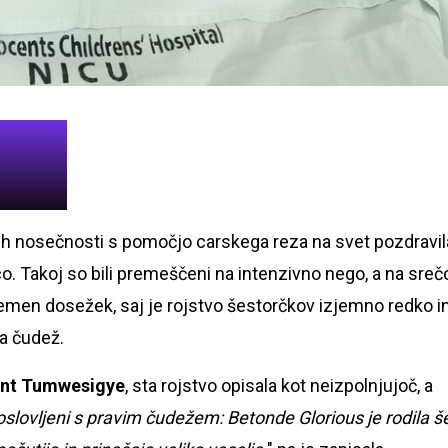
h nosečnosti s pomočjo carskega reza na svet pozdravil
o. Takoj so bili premeščeni na intenzivno nego, a na sreč
zjemen dosežek, saj je rojstvo šestorčkov izjemno redko i
a čudež.
ent Tumwesigye
, sta rojstvo opisala kot neizpolnjujoč, a
goslovljeni s pravim čudežem: Betonde Glorious je rodila š