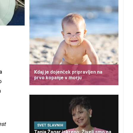
a
Kdaj je dojenček pripravljen na
prvo kopanje v morju
o
n
est
SVET SLAVNIH
Tanja Žagar iskreno: Živeli smo na