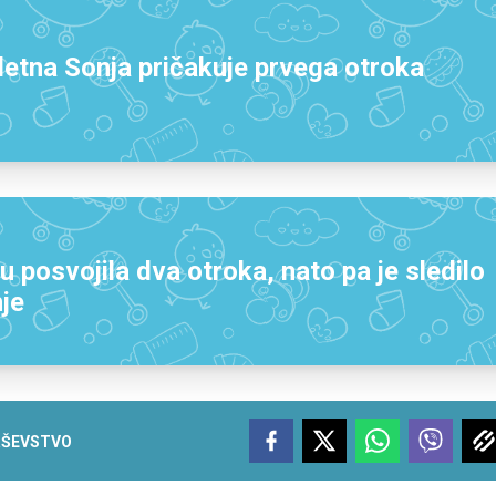
-letna Sonja pričakuje prvega otroka
u posvojila dva otroka, nato pa je sledilo
je
RŠEVSTVO