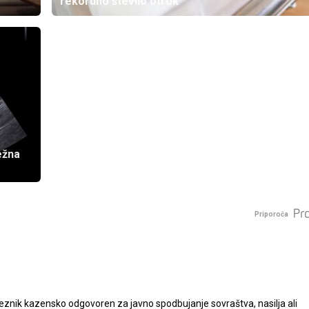
rekordno število otrok
ežna
Priporoča
nik kazensko odgovoren za javno spodbujanje sovraštva, nasilja ali