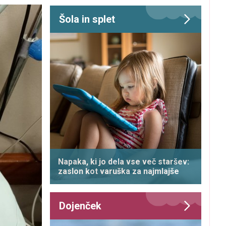
Šola in splet
Napaka, ki jo dela vse več staršev:
zaslon kot varuška za najmlajše
Dojenček