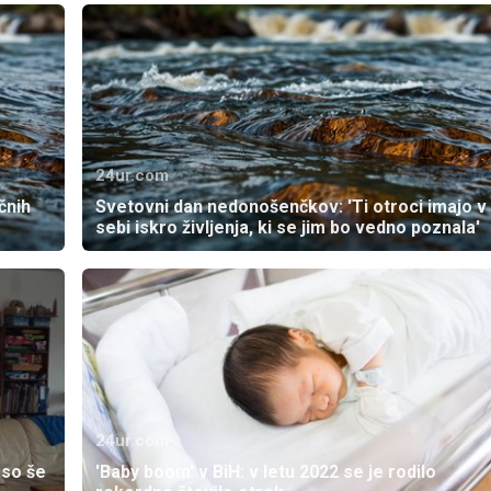
24ur.com
čnih
Svetovni dan nedonošenčkov: 'Ti otroci imajo v
sebi iskro življenja, ki se jim bo vedno poznala'
24ur.com
 so še
'Baby boom' v BiH: v letu 2022 se je rodilo