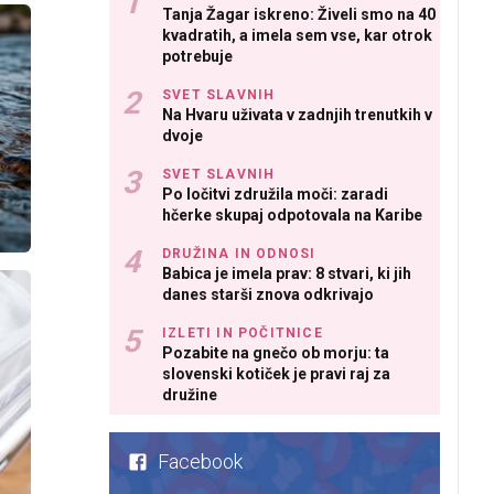
Tanja Žagar iskreno: Živeli smo na 40
kvadratih, a imela sem vse, kar otrok
potrebuje
SVET SLAVNIH
Na Hvaru uživata v zadnjih trenutkih v
dvoje
SVET SLAVNIH
Po ločitvi združila moči: zaradi
hčerke skupaj odpotovala na Karibe
DRUŽINA IN ODNOSI
Babica je imela prav: 8 stvari, ki jih
danes starši znova odkrivajo
IZLETI IN POČITNICE
Pozabite na gnečo ob morju: ta
slovenski kotiček je pravi raj za
družine
Facebook