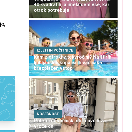
40 kvadratih, a imela sem vse, kar
otrok potrebuje
jo,
IZLETI IN POČITNICE
Kam z otroki v tej vročini? Na štirih
ljubljanskih kopališčih vas čaka
brezplačen vstop
NOSEČNOST
Poletni nosečniški stil: navdih za
vroče dni