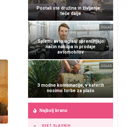
Postali ste družina in življenje ...
teče dalje
OGLAS
Spletni avto oglasi spreminjajo
način nakupa in prodaje
avtomobilov
OGLAS
3 modne kombinacije, v katerih
nosimo torbe za plažo
Najbolj brano
SVET SLAVNIH