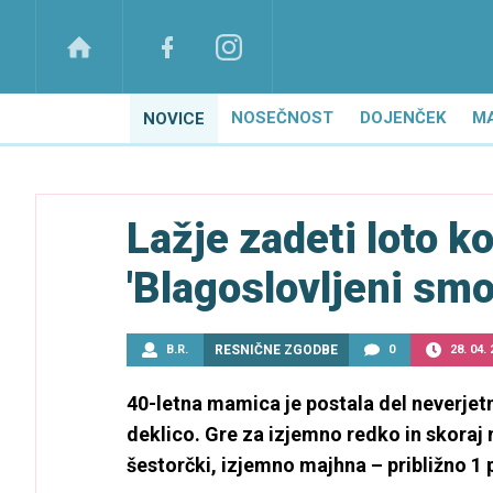
NOSEČNOST
DOJENČEK
M
NOVICE
Lažje zadeti loto k
'Blagoslovljeni sm
B.R.
RESNIČNE ZGODBE
0
28. 04.
40-letna mamica je postala del neverjetn
deklico. Gre za izjemno redko in skoraj ne
šestorčki, izjemno majhna – približno 1 p