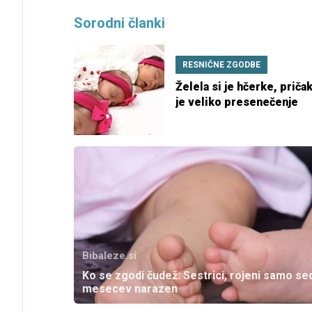
Sorodni članki
RESNIČNE ZGODBE
Želela si je hčerke, pričak
je veliko presenečenje
Bibaleze.si
Ko se zgodi čudež: Sestrici, rojeni samo s
mesecev narazen