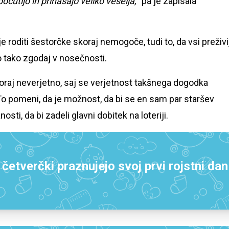
očutijo in prinašajo veliko veselja,
" pa je zapisala
 je roditi šestorčke skoraj nemogoče, tudi to, da vsi preživi
jo tako zgodaj v nosečnosti.
oraj neverjetno, saj se verjetnost takšnega dogodka
. To pomeni, da je možnost, da bi se en sam par staršev
i, da bi zadeli glavni dobitek na loteriji.
i četverčki praznujejo svoj prvi rojstni dan