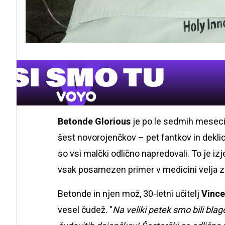
Betonde Glorious
je po le sedmih meseci
šest novorojenčkov – pet fantkov in deklic
so vsi malčki odlično napredovali. To je i
vsak posamezen primer v medicini velja z
Betonde in njen mož, 30-letni učitelj
Vinc
vesel čudež. "
Na veliki petek smo bili bla