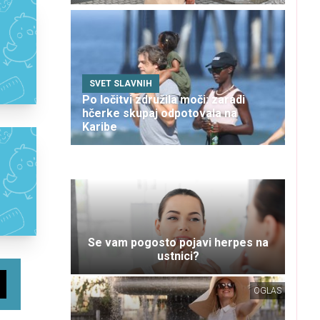
SVET SLAVNIH
Po ločitvi združila moči: zaradi
hčerke skupaj odpotovala na
Karibe
Se vam pogosto pojavi herpes na
ustnici?
OGLAS