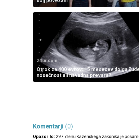
bolj povezani
24ur.com
Otrok za 400 evrov: 15 mesecev dolga čud
nosečnost ali navadna prevara?
Komentarji
(0)
Opozorilo:
297. členu Kazenskega zakonika je posamez