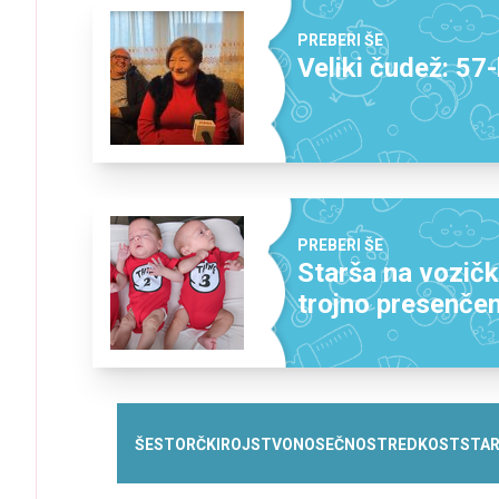
PREBERI ŠE
Veliki čudež: 57
PREBERI ŠE
Starša na vozičk
trojno presenčen
ŠESTORČKI
ROJSTVO
NOSEČNOST
REDKOST
STA