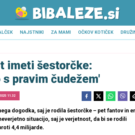
ALČEK
NAJSTNIKI
ZA MAMI
OČKOV KOTIČEK
DRUŽI
ot imeti šestorčke:
o s pravim čudežem'
 2025 11.32
ega dogodka, saj je rodila šestorčke – pet fantov in e
verjetno situacijo, saj je verjetnost, da bi se rodili
roti 4,4 milijarde.