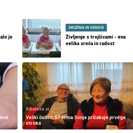
DRUŽINA IN ODNOSI
alo jo
Življenje s trojčicami - ena
velika sreča in radost
Bibaleze.si
edem
Veliki čudež: 57-letna Sonja pričakuje prvega
otroka