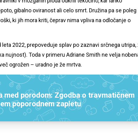
ravniki v možganih ploda odkrili tekočino, kar lahko
oto, gibalno oviranost ali celo smrt. Družina pa se poleg
ki, ki jih mora kriti, čeprav nima vpliva na odločanje o
d leta 2022, prepoveduje splav po zaznavi srčnega utripa,
a nujnost). Toda v primeru Adriane Smith ne velja noben
ni več ogrožen – uradno je že mrtva.
la med porodom: Zgodba o travmatičnem
nem poporodnem zapletu