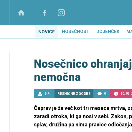
NOSEČNOST
DOJENČEK
M
NOVICE
Nosečnico ohranjajo
nemočna
B.R.
RESNIČNE ZGODBE
0
20. 05.
Čeprav je že več kot tri mesece mrtva, z
zaradi otroka, ki ga nosi v sebi. Zakon,
splav, družina pa nima pravice odločanja