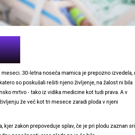
i meseci. 30-letna noseča mamica je prepozno izvedela, 
 katero so poskušali rešiti njeno življenje, na žalost ni bila
sko mrtvo - tako iz vidika medicine kot tudi prava. A v
življenju že več kot tri mesece zaradi ploda v njeni
a, kjer zakon prepoveduje splav, če je pri plodu zaznan sr