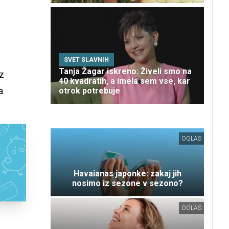
SVET SLAVNIH
Tanja Žagar iskreno: Živeli smo na
 z
40 kvadratih, a imela sem vse, kar
a
otrok potrebuje
OGLAS
Havaianas japonke: zakaj jih
nosimo iz sezone v sezono?
OGLAS