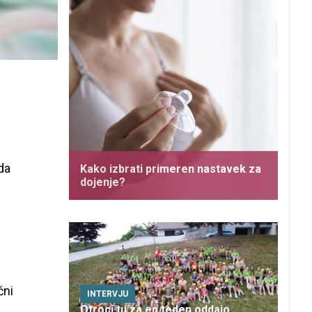
da
Kako izbrati primeren nastavek za
dojenje?
čni
INTERVJU
Otroci tu za en teden oddajo