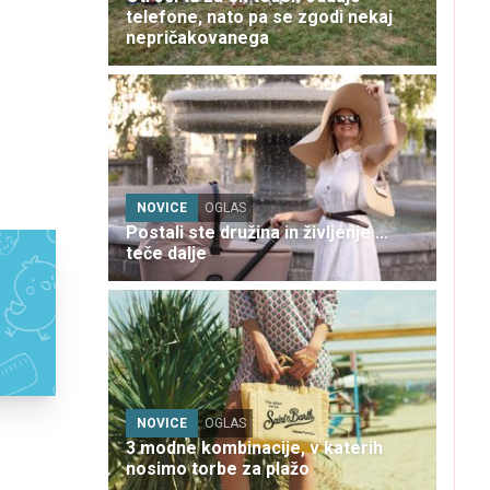
telefone, nato pa se zgodi nekaj
nepričakovanega
NOVICE
OGLAS
Postali ste družina in življenje ...
teče dalje
NOVICE
OGLAS
3 modne kombinacije, v katerih
nosimo torbe za plažo