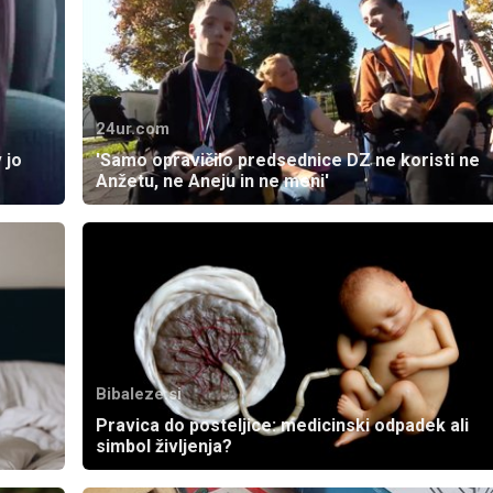
24ur.com
 jo
'Samo opravičilo predsednice DZ ne koristi ne
Anžetu, ne Aneju in ne meni'
Bibaleze.si
Pravica do posteljice: medicinski odpadek ali
simbol življenja?