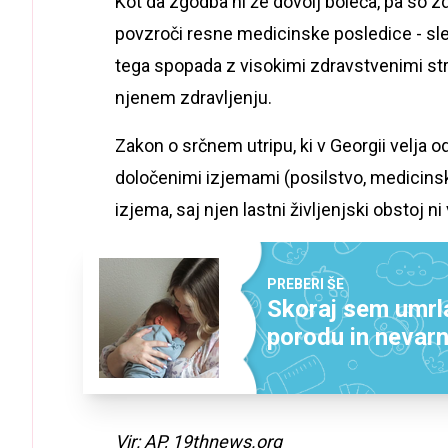
Kot da zgodba ni že dovolj boleča, pa so zd
povzroči resne medicinske posledice - slep
tega spopada z visokimi zdravstvenimi stroš
njenem zdravljenju.
Zakon o srčnem utripu, ki v Georgii velja o
določenimi izjemami (posilstvo, medicinsk
izjema, saj njen lastni življenjski obstoj 
PREBERI ŠE
Skoraj sem umr
porodu in nevar
Vir: AP, 19thnews.org