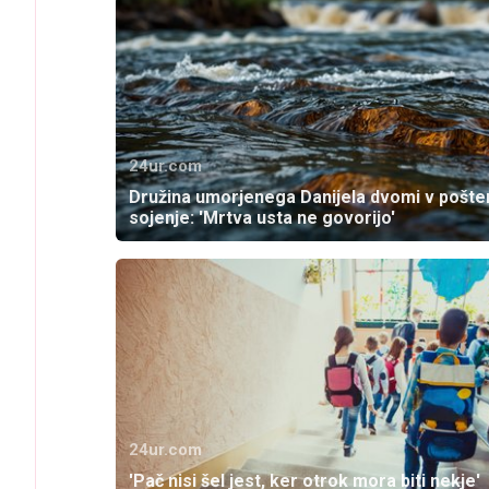
24ur.com
Družina umorjenega Danijela dvomi v pošte
sojenje: 'Mrtva usta ne govorijo'
24ur.com
'Pač nisi šel jest, ker otrok mora biti nekje'