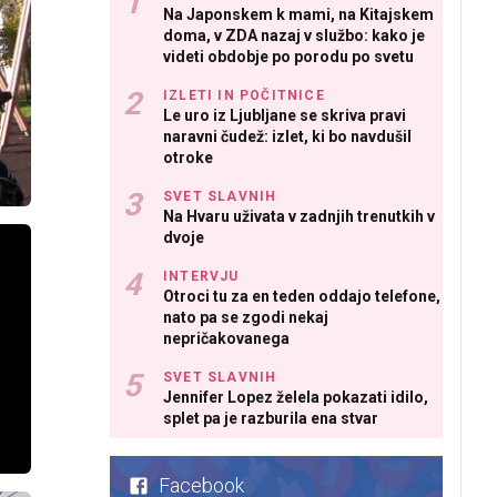
Na Japonskem k mami, na Kitajskem
doma, v ZDA nazaj v službo: kako je
videti obdobje po porodu po svetu
IZLETI IN POČITNICE
Le uro iz Ljubljane se skriva pravi
naravni čudež: izlet, ki bo navdušil
otroke
SVET SLAVNIH
Na Hvaru uživata v zadnjih trenutkih v
dvoje
INTERVJU
Otroci tu za en teden oddajo telefone,
nato pa se zgodi nekaj
nepričakovanega
SVET SLAVNIH
Jennifer Lopez želela pokazati idilo,
splet pa je razburila ena stvar
Facebook