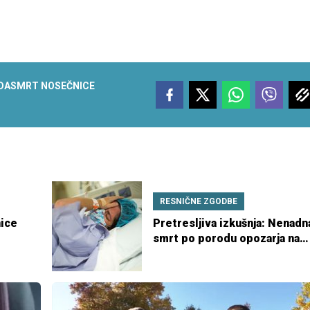
DA
SMRT NOSEČNICE
RESNIČNE ZGODBE
nice
Pretresljiva izkušnja: Nenadn
smrt po porodu opozarja na
redek zaplet