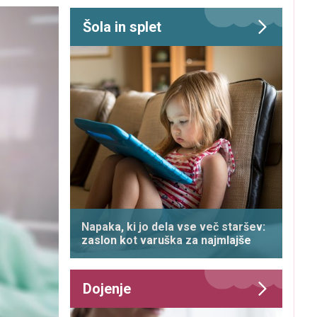
Šola in splet
Napaka, ki jo dela vse več staršev:
zaslon kot varuška za najmlajše
Dojenje