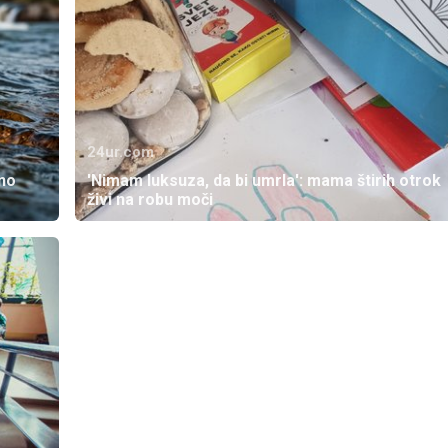
24ur.com
no
'Nimam luksuza, da bi umrla': mama štirih otrok
živi na robu moči