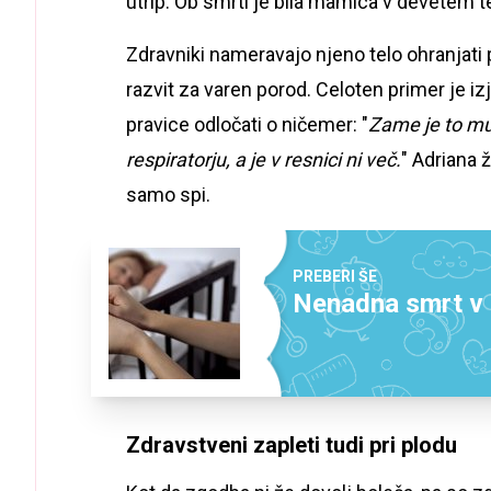
utrip. Ob smrti je bila mamica v devetem t
Zdravniki nameravajo njeno telo ohranjati 
razvit za varen porod. Celoten primer je 
pravice odločati o ničemer: "
Zame je to muč
respiratorju, a je v resnici ni več.
" Adriana 
samo spi.
PREBERI ŠE
Nenadna smrt v s
Zdravstveni zapleti tudi pri plodu