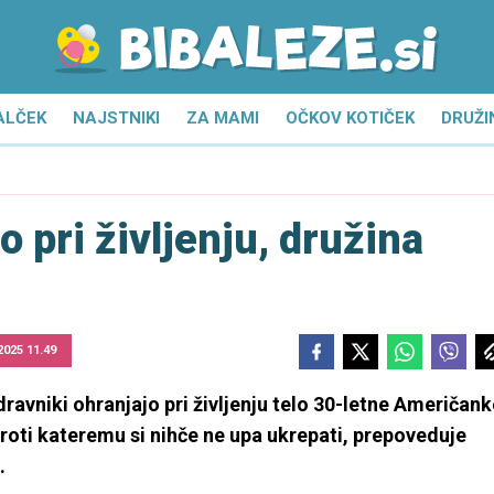
ALČEK
NAJSTNIKI
ZA MAMI
OČKOV KOTIČEK
DRUŽI
 pri življenju, družina
 2025 11.49
dravniki ohranjajo pri življenju telo 30-letne Američank
 proti kateremu si nihče ne upa ukrepati, prepoveduje
.