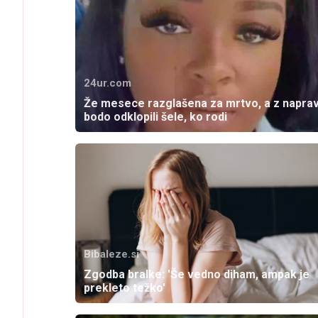
24ur.com
Že mesece razglašena za mrtvo, a z naprav
bodo odklopili šele, ko rodi
Bibaleze.si
Zgodba bralke: 'Še vedno diham, ampak je
prekleto težko'