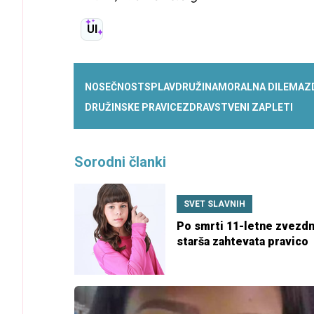
UI
NOSEČNOST
SPLAV
DRUŽINA
MORALNA DILEMA
Z
DRUŽINSKE PRAVICE
ZDRAVSTVENI ZAPLETI
Sorodni članki
SVET SLAVNIH
Po smrti 11-letne zvezd
starša zahtevata pravico