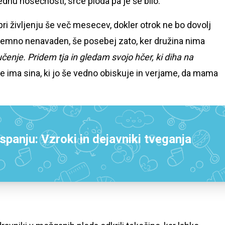
ednu nosečnosti, srce ploda pa je še bilo.
pri življenju še več mesecev, dokler otrok ne bo dovolj
izjemno nenavaden, še posebej zato, ker družina nima
enje. Pridem tja in gledam svojo hčer, ki diha na
že ima sina, ki jo še vedno obiskuje in verjame, da mama
panju: Vzroki in dejavniki tveganja