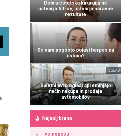
Dobra estetska kirurgija ne
ustvarja filtrov, ustvarja naravne
rezultate
Se vam pogosto pojavi herpes na
ustnici?
OGLAS
Spletni avto oglasi spreminjajo
način nakupa in prodaje
avtomobilov
a
Najbolj brano
PO PORODU