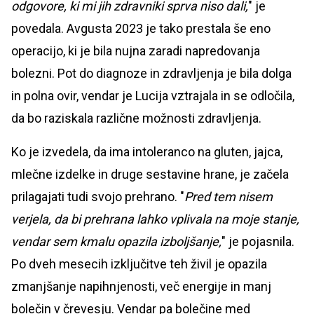
odgovore, ki mi jih zdravniki sprva niso dali,
" je
povedala. Avgusta 2023 je tako prestala še eno
operacijo, ki je bila nujna zaradi napredovanja
bolezni. Pot do diagnoze in zdravljenja je bila dolga
in polna ovir, vendar je Lucija vztrajala in se odločila,
da bo raziskala različne možnosti zdravljenja.
Ko je izvedela, da ima intoleranco na gluten, jajca,
mlečne izdelke in druge sestavine hrane, je začela
prilagajati tudi svojo prehrano. "
Pred tem nisem
verjela, da bi prehrana lahko vplivala na moje stanje,
vendar sem kmalu opazila izboljšanje,
" je pojasnila.
Po dveh mesecih izključitve teh živil je opazila
zmanjšanje napihnjenosti, več energije in manj
bolečin v črevesju. Vendar pa bolečine med