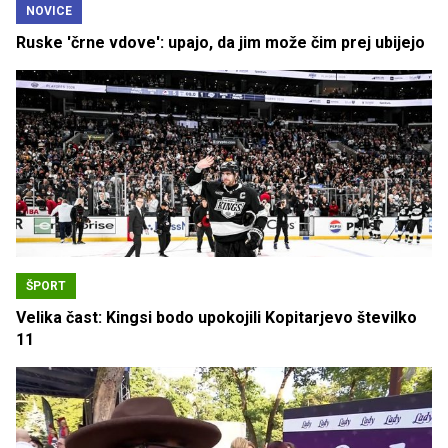
NOVICE
Ruske 'črne vdove': upajo, da jim može čim prej ubijejo
ŠPORT
Velika čast: Kingsi bodo upokojili Kopitarjevo številko
11