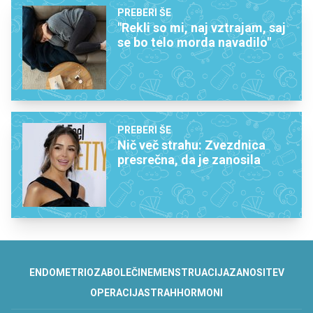
PREBERI ŠE
"Rekli so mi, naj vztrajam, saj
se bo telo morda navadilo"
PREBERI ŠE
Nič več strahu: Zvezdnica
presrečna, da je zanosila
ENDOMETRIOZA
BOLEČINE
MENSTRUACIJA
ZANOSITEV
OPERACIJA
STRAH
HORMONI