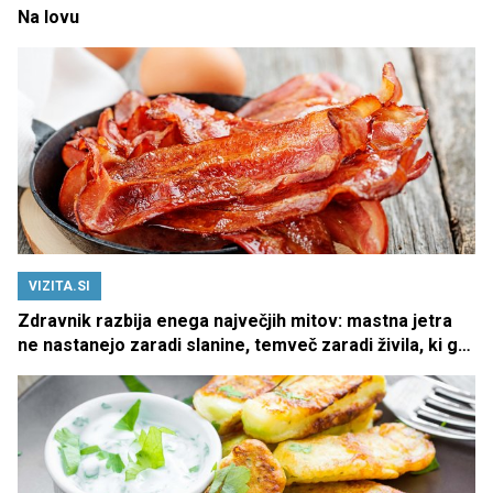
Na lovu
VIZITA.SI
Zdravnik razbija enega največjih mitov: mastna jetra
ne nastanejo zaradi slanine, temveč zaradi živila, ki ga
imamo vsi radi