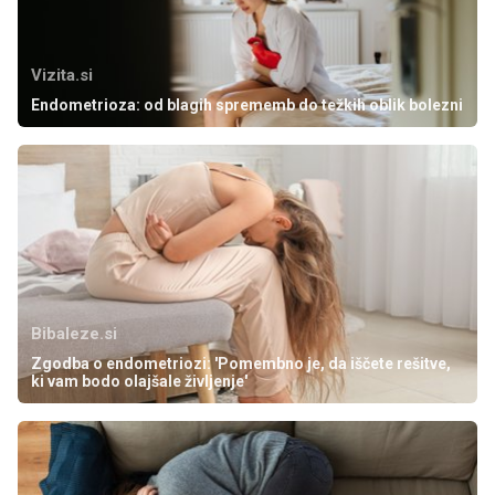
Vizita.si
Endometrioza: od blagih sprememb do težkih oblik bolezni
Bibaleze.si
Zgodba o endometriozi: 'Pomembno je, da iščete rešitve,
ki vam bodo olajšale življenje'