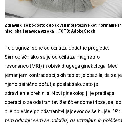
Zdravniki so pogosto odpisovali moje težave kot 'normalne' in
niso iskali pravega vzroka
FOTO: Adobe Stock
Po diagnozi se je odločila za dodatne preglede.
Samoplačniško se je odločila za magnetno
resonanco (MRI) in obisk drugega ginekologa. Med
jemanjem kontracepcijskih tablet je opazila, da se je
njeno psihično počutje poslabšalo, zato je
zdravljenje prekinila. Novi ginekolog ji je predlagal
operacijo za odstranitev žarišč endometrioze, saj so
bile bolečine po odstranitvi jajcevodov še hujše. "
Po
tem odkritju sem se odločila, da vztrajam in poiščem