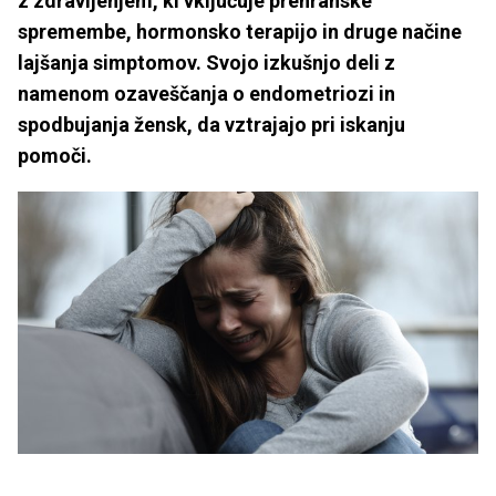
z zdravljenjem, ki vključuje prehranske
spremembe, hormonsko terapijo in druge načine
lajšanja simptomov. Svojo izkušnjo deli z
namenom ozaveščanja o endometriozi in
spodbujanja žensk, da vztrajajo pri iskanju
pomoči.