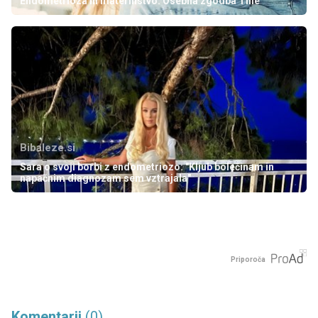
Endometrioza in materinstvo: Osebna zgodba Tine
Bibaleze.si
Sara o svoji borbi z endometriozo: "Kljub bolečinam in
napačnim diagnozam sem vztrajala"
Priporoča
Komentarji
(0)