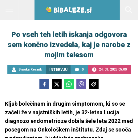
Po vseh teh letih iskanja odgovora
sem končno izvedela, kaj je narobe z
mojim telesom
Branka Resnik
INTERVJU
0
24. 03. 2025 05.00
Kljub bolečinam in drugim simptomom, ki so se
začeli že v najstniških letih, je 32-letna Lucija
diagnozo endometrioze dobila šele leta 2022 med
posegom na Onkološkem inštitutu. Zdaj se sooča