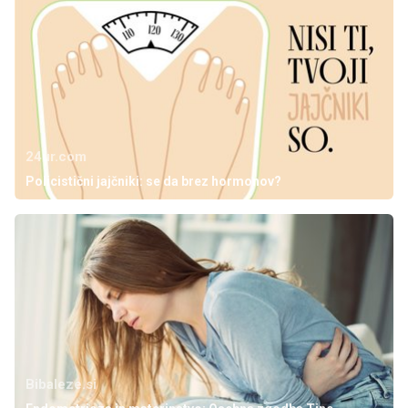
24ur.com
Policistični jajčniki: se da brez hormonov?
Bibaleze.si