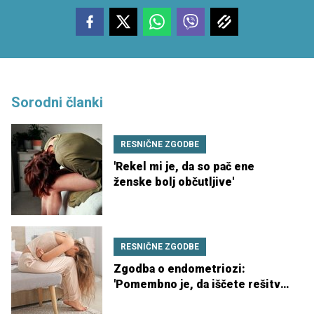
Sorodni članki
RESNIČNE ZGODBE
'Rekel mi je, da so pač ene
ženske bolj občutljive'
RESNIČNE ZGODBE
Zgodba o endometriozi:
'Pomembno je, da iščete rešitve,
ki vam bodo olajšale življenje'