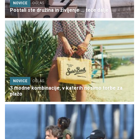
NOVICE
OGLAS
Postali ste družina in življenje ... teče dalje
NOVICE
OGLAS
3 modne kombinacije, v katerih nosimo torbe za
plažo