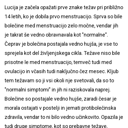
Lucija je začela opažati prve znake težav pri približno
14 letih, ko je dobila prvo menstruacijo. Sprva so bile
bolečine med menstruacijo zelo močne, vendar jih
je takrat še vedno obravnavala kot "normalne".
Čeprav je bolečina postajala vedno hujša, je vse to
sprejela kot del življenjskega cikla. Težave niso bile
prisotne le med menstruacijo, temveč tudi med
ovulacijo in včasih tudi naključno čez mesec. Kljub
tem težavam so ji vsi okoli nje svetovali, da so to
"normalni simptomi" in jih ni raziskovala naprej.
Bolečine so postajale vedno hujše, zaradi česar je
morala ostajati v postelji in jemati protibolečinska
zdravila, vendar to ni bilo vedno učinkovito. Opazila je
tudi druge simptome, kot so prebavne težave,