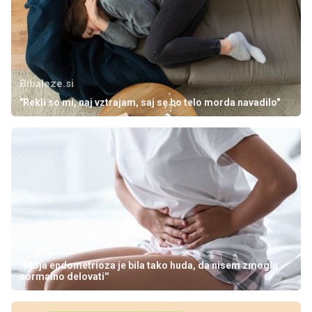
Bibaleze.si
"Rekli so mi, naj vztrajam, saj se bo telo morda navadilo"
Vizita.si
''Moja endometrioza je bila tako huda, da nisem zmogla
normalno delovati''