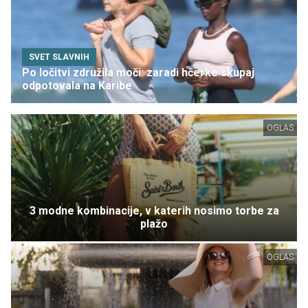
SVET SLAVNIH
Po ločitvi združila moči: zaradi hčerke skupaj
odpotovala na Karibe
OGLAS
3 modne kombinacije, v katerih nosimo torbe za
plažo
OGLAS