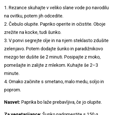
1. Rezance skuhajte v veliko slane vode po navodilu
na ovitku, potem jih odcedite.
2. Čebulo olupite. Papriko operite in očistite. Oboje
zrežite na kocke, tudi šunko.
3. V ponvi segrejte olje in na njem steklasto zdušite
zelenjavo. Potem dodajte šunko in paradižnikovo
mezgo ter dušite še 2 minuti. Posipajte z moko,
pomešajte in zalijte z mlekom. Kuhajte še 2–3
minute.
4. Omako začinite s smetano, malo medu, soljo in
poprom.
Nasvet:
Paprika bo laže prebavljiva, če jo olupite.
Za vegetarijance:
Šunko nadomestite s 150 g