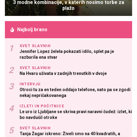
3 modne kombinacije, v katerih nosimo torbe za
plažo
Najbolj brano
SVET SLAVNIH
Jennifer Lopez želela pokazati idilo, splet pa je
razburila ena stvar
SVET SLAVNIH
Na Hvaru uživata v zadnjih trenutkih v dvoje
INTERVJU
Otroci tu za en teden oddajo telefone, nato pa se zgodi
nekaj nepričakovanega
IZLETI IN POČITNICE
Le uro iz Ljubljane se skriva pravi naravni čudež: izlet, ki
bo navdušil otroke
SVET SLAVNIH
Tanja Žagar iskreno: Živeli smo na 40 kvadratih, a