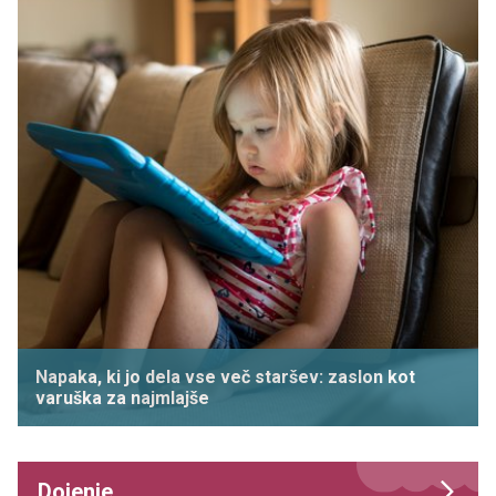
Napaka, ki jo dela vse več staršev: zaslon kot
varuška za najmlajše
Dojenje