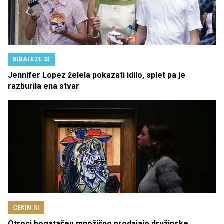
BIBALEZE.SI
Jennifer Lopez želela pokazati idilo, splet pa je
razburila ena stvar
CEKIN.SI
Otroci bogatašev množično prodajajo družinske