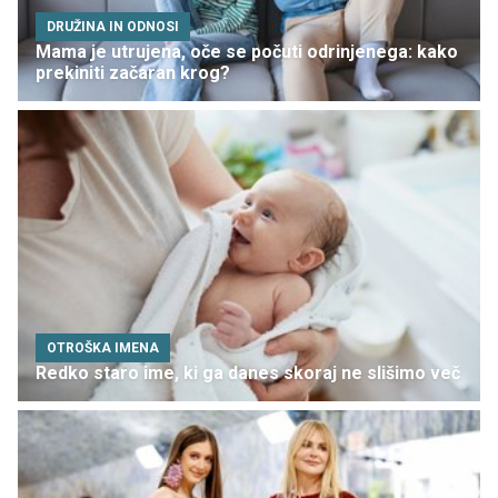
DRUŽINA IN ODNOSI
Mama je utrujena, oče se počuti odrinjenega: kako
prekiniti začaran krog?
OTROŠKA IMENA
Redko staro ime, ki ga danes skoraj ne slišimo več