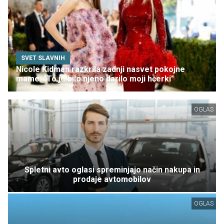
SVET SLAVNIH
Nicole Kidman razkrila zadnji nasvet pokojne
mame: "To je bilo njeno darilo moji hčerki"
OGLAS
Spletni avto oglasi spreminjajo način nakupa in
prodaje avtomobilov
OGLAS