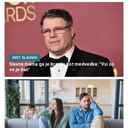
SVET SLAVNIH
Slavna mama ga je branila kot medvedka: "Vsi so
se je bali"