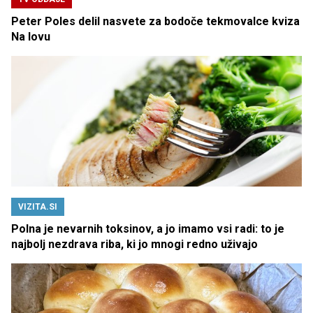
Peter Poles delil nasvete za bodoče tekmovalce kviza
Na lovu
VIZITA.SI
Polna je nevarnih toksinov, a jo imamo vsi radi: to je
najbolj nezdrava riba, ki jo mnogi redno uživajo