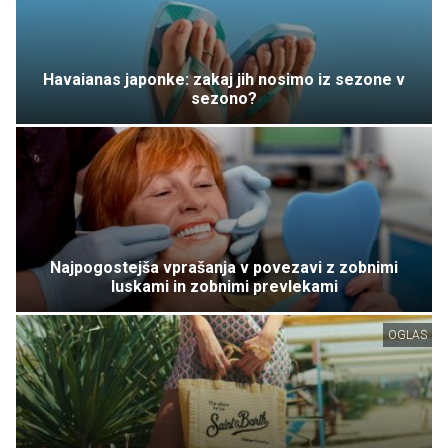
Havaianas japonke: zakaj jih nosimo iz sezone v
sezono?
Najpogostejša vprašanja v povezavi z zobnimi
luskami in zobnimi prevlekami
OGLAS