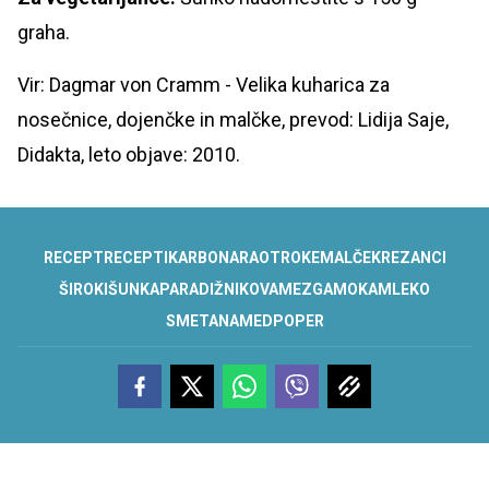
graha.
Vir: Dagmar von Cramm - Velika kuharica za
nosečnice, dojenčke in malčke, prevod: Lidija Saje,
Didakta, leto objave: 2010.
RECEPT
RECEPTI
KARBONARA
OTROKE
MALČEK
REZANCI
ŠIROKI
ŠUNKA
PARADIŽNIKOVA
MEZGA
MOKA
MLEKO
SMETANA
MED
POPER