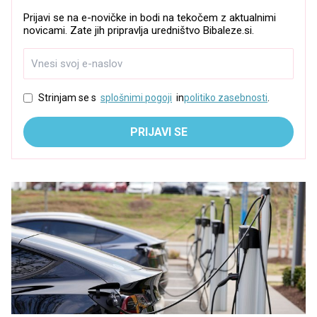
Prijavi se na e-novičke in bodi na tekočem z aktualnimi
novicami. Zate jih pripravlja uredništvo Bibaleze.si.
Strinjam se s
splošnimi pogoji
in
politiko zasebnosti
.
PRIJAVI SE