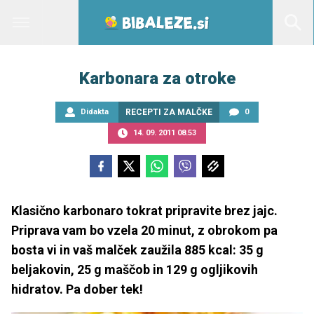
Karbonara za otroke
Didakta
RECEPTI ZA MALČKE
0
14. 09. 2011 08.53
Klasično karbonaro tokrat pripravite brez jajc.
Priprava vam bo vzela 20 minut, z obrokom pa
bosta vi in vaš malček zaužila 885 kcal: 35 g
beljakovin, 25 g maščob in 129 g ogljikovih
hidratov. Pa dober tek!