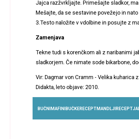
Jajca razžvrkljajte. Primešajte sladkor, m
Mešajte, da se sestavine povežejo in nato
3.Testo naložite v vdolbine in posujte z ma
Zamenjava
Tekne tudi s korenčkom ali z naribanimi j
sladkorjem. Če nimate sode bikarbone, dod
Vir: Dagmar von Cramm - Velika kuharica za
Didakta, leto objave: 2010.
BUČNI
MAFINI
BUČKE
RECEPT
MANDLJI
RECEPT
JA