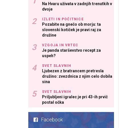
Na Hvaru uživata v zadnjih trenutkih v
dvoje
IZLETI IN POČITNICE
Pozabite na gnečo ob morju: ta
slovenski kotiček je pravi raj za
družine
VZGOJA IN VRTEC
Je panda starševstvo recept za
uspeh?
SVET SLAVNIH
Ljubezen z bratrancem pretresla
družino: zvezdnica z njim celo dobila
sina
SVET SLAVNIH
Priljubljeni igralec je pri 43-ih prvič
postal očka
Facebook