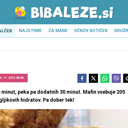
NAJSTNIKI
ZA MAMI
OČKOV KOTIČEK
DRUŽI
ALČEK
5. 11. 2012 08.05
0 minut, peka pa dodatnih 30 minut. Mafin vsebuje 205
gljikovih hidratov. Pa dober tek!