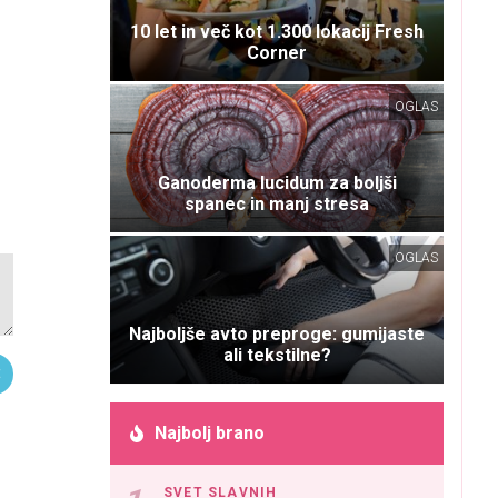
10 let in več kot 1.300 lokacij Fresh
Corner
OGLAS
Ganoderma lucidum za boljši
spanec in manj stresa
OGLAS
Najboljše avto preproge: gumijaste
ali tekstilne?
Najbolj brano
SVET SLAVNIH