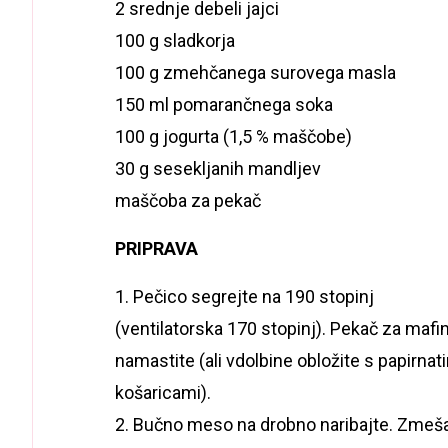
2 srednje debeli jajci
100 g sladkorja
100 g zmehčanega surovega masla
150 ml pomarančnega soka
100 g jogurta (1,5 % maščobe)
30 g sesekljanih mandljev
maščoba za pekač
PRIPRAVA
1. Pečico segrejte na 190 stopinj
(ventilatorska 170 stopinj). Pekač za mafi
namastite (ali vdolbine obložite s papirnat
košaricami).
2. Bučno meso na drobno naribajte. Zmešaj