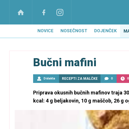
NOVICE
NOSEČNOST
DOJENČEK
M
Bučni mafini
Didakta
RECEPTI ZA MALČKE
0
0
Priprava okusnih bučnih mafinov traja 3
kcal: 4 g beljakovin, 10 g maščob, 26 g o