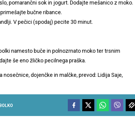
aslo, pomarančni sok in jogurt. Dodajte mešanico z moko.
 primešajte bučne ribance.
ndlji. V pečici (spodaj) pecite 30 minut.
abolki namesto buče in polnozrnato moko ter trsnim
ajte še eno žličko pecilnega praška.
 nosečnice, dojenčke in malčke, prevod: Lidija Saje,
BOLKO