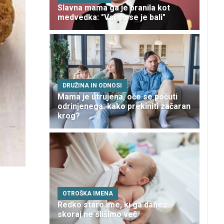
Slavna mama ga je branila kot
medvedka: "Vsi so se je bali"
DRUŽINA IN ODNOSI
Mama je utrujena, oče se počuti
odrinjenega: kako prekiniti začaran
krog?
OTROŠKA IMENA
Redko staro ime, ki ga danes
skoraj ne slišimo več