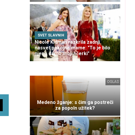
SVET SLAVNIH
Nicole Kidman razkrila zadnji
nasvet pokojne mame: "To je bilo
njeno darilo moji hčerki"
OGLAS
Medeno žganje: s čim ga postreči
za popoln užitek?