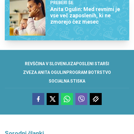
PREBERI ŠE
Anita Ogulin: Med revnimi je
vse več zaposlenih, ki ne
zmorejo čez mesec
REVŠČINA V SLOVENIJI
ZAPOSLENI STARŠI
ZVEZA ANITA OGULIN
PROGRAM BOTRSTVO
SOCIALNA STISKA
Sorodni članki