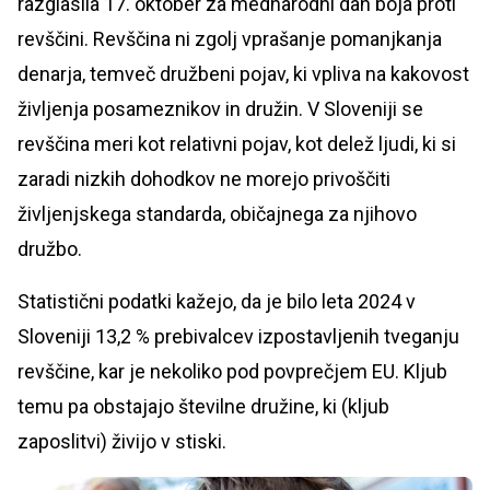
razglasila 17. oktober za mednarodni dan boja proti
revščini. Revščina ni zgolj vprašanje pomanjkanja
denarja, temveč družbeni pojav, ki vpliva na kakovost
življenja posameznikov in družin. V Sloveniji se
revščina meri kot relativni pojav, kot delež ljudi, ki si
zaradi nizkih dohodkov ne morejo privoščiti
življenjskega standarda, običajnega za njihovo
družbo.
Statistični podatki kažejo, da je bilo leta 2024 v
Sloveniji 13,2 % prebivalcev izpostavljenih tveganju
revščine, kar je nekoliko pod povprečjem EU. Kljub
temu pa obstajajo številne družine, ki (kljub
zaposlitvi) živijo v stiski.