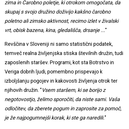
zima in Čarobno poletje, ki otrokom omogočata, da
skupaj s svojo družino doživijo kakšno čarobno
poletno ali zimsko aktivnost, recimo izlet v živalski
vrt, obisk bazena, kina, gledališča, drsanje ...
"
Revščina v Sloveniji ni samo statistični podatek,
temveč realna življenjska stiska številnih družin, tudi
zaposlenih staršev. Programi, kot sta Botrstvo in
Veriga dobrih ljudi, pomembno prispevajo k
izboljšanju pogojev in kakovosti življenja otrok ter
njihovih družin. "
Vsem staršem, ki se borijo z
negotovostjo, želimo sporočiti, da niste sami. Vaša
odločitev, da zberete pogum in zaprosite za pomoč,
je že najpogumnejši korak, ki ste ga naredili.
"