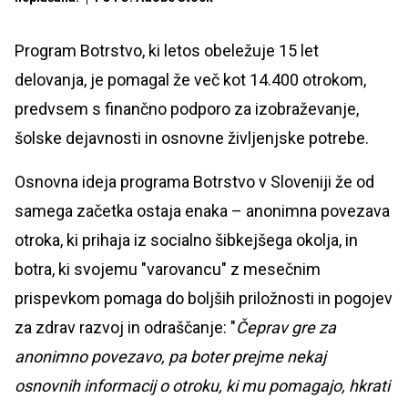
Program Botrstvo, ki letos obeležuje 15 let
delovanja, je pomagal že več kot 14.400 otrokom,
predvsem s finančno podporo za izobraževanje,
šolske dejavnosti in osnovne življenjske potrebe.
Osnovna ideja programa Botrstvo v Sloveniji že od
samega začetka ostaja enaka – anonimna povezava
otroka, ki prihaja iz socialno šibkejšega okolja, in
botra, ki svojemu "varovancu" z mesečnim
prispevkom pomaga do boljših priložnosti in pogojev
za zdrav razvoj in odraščanje: "
Čeprav gre za
anonimno povezavo, pa boter prejme nekaj
osnovnih informacij o otroku, ki mu pomagajo, hkrati