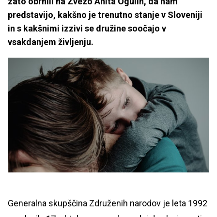
zato obrnili na Zvezo Anita Ogulin, da nam
predstavijo, kakšno je trenutno stanje v Sloveniji
in s kakšnimi izzivi se družine soočajo v
vsakdanjem življenju.
Generalna skupščina Združenih narodov je leta 1992