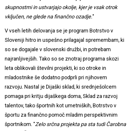
skupnostmi in ustvarjajo okolje, kjer je vsak otrok
vključen, ne glede na finančno ozadje.
"
V vseh letih delovanja se je program Botrstvo v
Sloveniji hitro in uspešno prilagajal spremembam, ki
so se dogajale v slovenski družbi, in potrebam
najranljivejših. Tako so se znotraj programa skozi
leta oblikovali številni projekti, ki so otroke in
mladostnike še dodatno podprli pri njihovem
razvoju. Nastal je Dijaški sklad, ki srednješolcem
pomaga pri kritju dijaškega doma, Sklad za razvoj
talentov, tako športnih kot umetniških, Botrstvo v
športu za finančno pomoč mladim perspektivnim
športnikom. "
Zelo srčna projekta pa sta tudi Čarobna