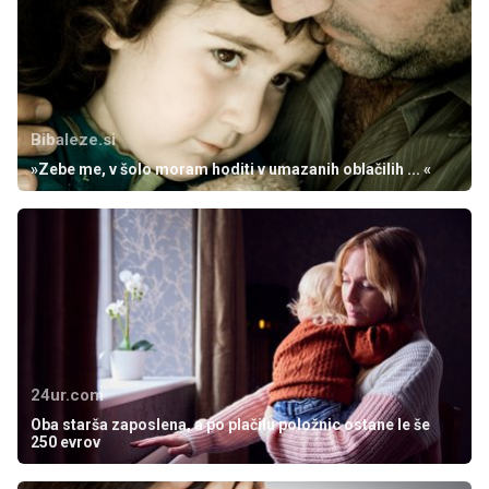
Bibaleze.si
»Zebe me, v šolo moram hoditi v umazanih oblačilih ... «
24ur.com
Oba starša zaposlena, a po plačilu položnic ostane le še
250 evrov