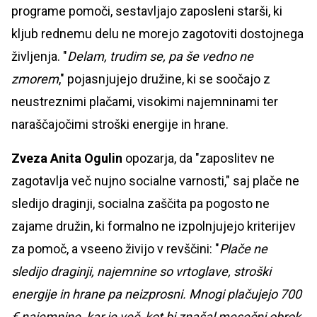
programe pomoči, sestavljajo zaposleni starši, ki
kljub rednemu delu ne morejo zagotoviti dostojnega
življenja. "
Delam, trudim se, pa še vedno ne
zmorem
," pojasnjujejo družine, ki se soočajo z
neustreznimi plačami, visokimi najemninami ter
naraščajočimi stroški energije in hrane.
Zveza Anita Ogulin
opozarja, da "zaposlitev ne
zagotavlja več nujno socialne varnosti," saj plače ne
sledijo draginji, socialna zaščita pa pogosto ne
zajame družin, ki formalno ne izpolnjujejo kriterijev
za pomoč, a vseeno živijo v revščini: "
Plače ne
sledijo draginji, najemnine so vrtoglave, stroški
energije in hrane pa neizprosni. Mnogi plačujejo 700
€ najemnine, kar je več, kot bi znašal mesečni obrok