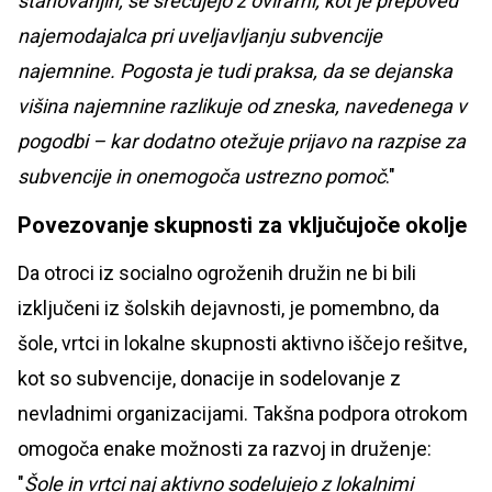
stanovanjih, se srečujejo z ovirami, kot je prepoved
najemodajalca pri uveljavljanju subvencije
najemnine. Pogosta je tudi praksa, da se dejanska
višina najemnine razlikuje od zneska, navedenega v
pogodbi – kar dodatno otežuje prijavo na razpise za
subvencije in onemogoča ustrezno pomoč
."
Povezovanje skupnosti za vključujoče okolje
Da otroci iz socialno ogroženih družin ne bi bili
izključeni iz šolskih dejavnosti, je pomembno, da
šole, vrtci in lokalne skupnosti aktivno iščejo rešitve,
kot so subvencije, donacije in sodelovanje z
nevladnimi organizacijami. Takšna podpora otrokom
omogoča enake možnosti za razvoj in druženje:
"
Šole in vrtci naj aktivno sodelujejo z lokalnimi