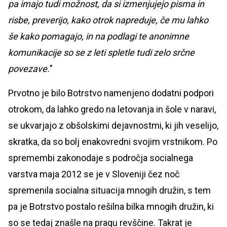
pa imajo tudi možnost, da si izmenjujejo pisma in
risbe, preverijo, kako otrok napreduje, če mu lahko
še kako pomagajo, in na podlagi te anonimne
komunikacije so se z leti spletle tudi zelo srčne
povezave.
"
Prvotno je bilo Botrstvo namenjeno dodatni podpori
otrokom, da lahko gredo na letovanja in šole v naravi,
se ukvarjajo z obšolskimi dejavnostmi, ki jih veselijo,
skratka, da so bolj enakovredni svojim vrstnikom. Po
spremembi zakonodaje s področja socialnega
varstva maja 2012 se je v Sloveniji čez noč
spremenila socialna situacija mnogih družin, s tem
pa je Botrstvo postalo rešilna bilka mnogih družin, ki
so se tedaj znašle na pragu revščine. Takrat je