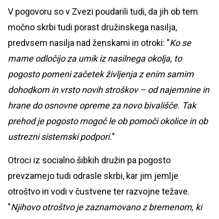
V pogovoru so v Zvezi poudarili tudi, da jih ob tem
močno skrbi tudi porast družinskega nasilja,
predvsem nasilja nad ženskami in otroki: "
Ko se
mame odločijo za umik iz nasilnega okolja, to
pogosto pomeni začetek življenja z enim samim
dohodkom in vrsto novih stroškov – od najemnine in
hrane do osnovne opreme za novo bivališče. Tak
prehod je pogosto mogoč le ob pomoči okolice in ob
ustrezni sistemski podpori.
"
Otroci iz socialno šibkih družin pa pogosto
prevzamejo tudi odrasle skrbi, kar jim jemlje
otroštvo in vodi v čustvene ter razvojne težave.
"
Njihovo otroštvo je zaznamovano z bremenom, ki