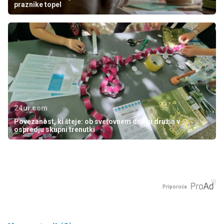
praznike topel
24ur.com
Povezanost, ki šteje: ob svetovnem dnevu družin v
ospredju skupni trenutki
Priporoča