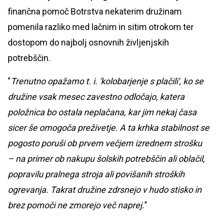
finančna pomoč Botrstva nekaterim družinam
pomenila razliko med lačnim in sitim otrokom ter
dostopom do najbolj osnovnih življenjskih
potrebščin.
"
Trenutno opažamo t. i. 'kolobarjenje s plačili', ko se
družine vsak mesec zavestno odločajo, katera
položnica bo ostala neplačana, kar jim nekaj časa
sicer še omogoča preživetje. A ta krhka stabilnost se
pogosto poruši ob prvem večjem izrednem strošku
– na primer ob nakupu šolskih potrebščin ali oblačil,
popravilu pralnega stroja ali povišanih stroških
ogrevanja. Takrat družine zdrsnejo v hudo stisko in
brez pomoči ne zmorejo več naprej.
"