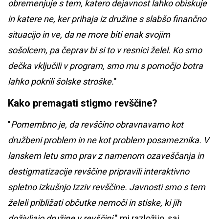
obremenjuje s tem, katero dejavnost lahko obiskuje
in katere ne, ker prihaja iz družine s slabšo finančno
situacijo in ve, da ne more biti enak svojim
sošolcem, pa čeprav bi si to v resnici želel. Ko smo
dečka vključili v program, smo mu s pomočjo botra
lahko pokrili šolske stroške.
"
Kako premagati stigmo revščine?
"
Pomembno je, da revščino obravnavamo kot
družbeni problem in ne kot problem posameznika. V
lanskem letu smo prav z namenom ozaveščanja in
destigmatizacije revščine pripravili interaktivno
spletno izkušnjo Izziv revščine. Javnosti smo s tem
želeli približati občutke nemoči in stiske, ki jih
doživljajo družine v revščini,
" mi razložijo, saj