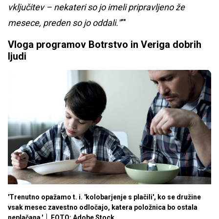
vključitev – nekateri so jo imeli pripravljeno že
mesece, preden so jo oddali."
""
Vloga programov Botrstvo in Veriga dobrih
ljudi
'Trenutno opažamo t. i. 'kolobarjenje s plačili', ko se družine
vsak mesec zavestno odločajo, katera položnica bo ostala
neplačana.'
FOTO: Adobe Stock