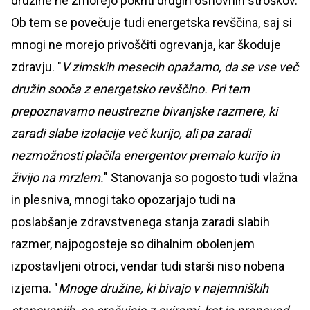
družine ne zmorejo pokriti drugih osnovnih stroškov.
Ob tem se povečuje tudi energetska revščina, saj si
mnogi ne morejo privoščiti ogrevanja, kar škoduje
zdravju. "
V zimskih mesecih opažamo, da se vse več
družin sooča z energetsko revščino. Pri tem
prepoznavamo neustrezne bivanjske razmere, ki
zaradi slabe izolacije več kurijo, ali pa zaradi
nezmožnosti plačila energentov premalo kurijo in
živijo na mrzlem.
" Stanovanja so pogosto tudi vlažna
in plesniva, mnogi tako opozarjajo tudi na
poslabšanje zdravstvenega stanja zaradi slabih
razmer, najpogosteje so dihalnim obolenjem
izpostavljeni otroci, vendar tudi starši niso nobena
izjema. "
Mnoge družine, ki bivajo v najemniških