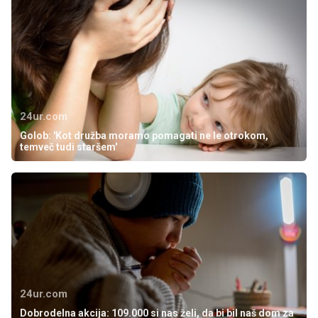
24ur.com
Golob: 'Kot družba moramo pomagati ne le otrokom,
temveč tudi staršem'
24ur.com
Dobrodelna akcija: 109.000 si nas želi, da bi bil naš dom za