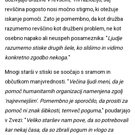
revščina pogosto nosi močno stigmo, ki otežuje
iskanje pomoči. Zato je pomembno, da kot družba
razumemo revščino kot družbeni problem, ne kot
osebno napako ali neuspeh posameznika: "
Ljudje
razumemo stiske drugih šele, ko slišimo in vidimo
konkretno zgodbo nekoga.
"
Mnogi starši v stiski se soočajo s sramom in
občutkom manjvrednosti. "
Večina ljudi meni, da je
pomoč humanitarnih organizacij namenjena zgolj
'najrevnejšim'. Pomembno je sporočilo, da prositi za
pomoč ni znak šibkosti, temveč poguma,
" poudarjajo
v Zvezi: "
Veliko staršev nam pove, da so potrebovali
kar nekaj časa, da so zbrali pogum in vlogo za