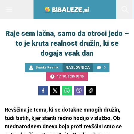
Raje sem lačna, samo da otroci jedo –
to je kruta realnost družin, ki se
dogaja vsak dan
Branka Resnik
NASLOVNICA
0
17. 10. 2025 03.15
Revščina je tema, ki se dotakne mnogih družin,
tudi tistih, kjer starši redno hodijo v službo. Ob
mednarodnem dnevu boja proti revščini smo se