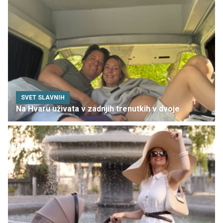
SVET SLAVNIH
Na Hvaru uživata v zadnjih trenutkih v dvoje