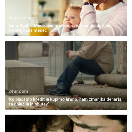
Bibaleze.si
Anita Ogulin: Med revnimi je vse več zaposlenih, ki ne
zmorejo čez mesec
24ur.com
'Ko plačamo kredit in kupimo hrano, nam zmanjka denarja
za oblačila in obutev'