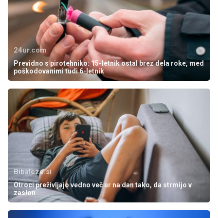
24ur.com
Previdno s pirotehniko: 15-letnik ostal brez dela roke, med
poškodovanimi tudi 6-letnik
Bibaleze.si
Otroci preživljajo vedno več ur na dan tako, da strmijo v
zaslon