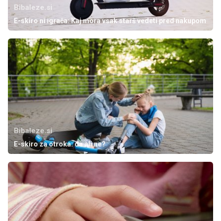
Bibaleze.si
E-skiro ni igrača: Kaj mora vsak starš vedeti pred nakupom
Bibaleze.si
E-skiro za otroka: da ali ne?