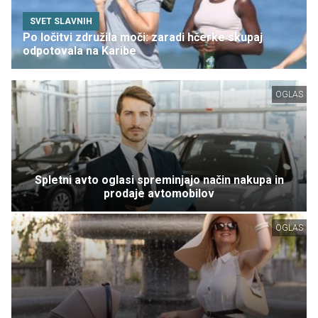
SVET SLAVNIH
Po ločitvi združila moči: zaradi hčerke skupaj
odpotovala na Karibe
OGLAS
Spletni avto oglasi spreminjajo način nakupa in
prodaje avtomobilov
OGLAS