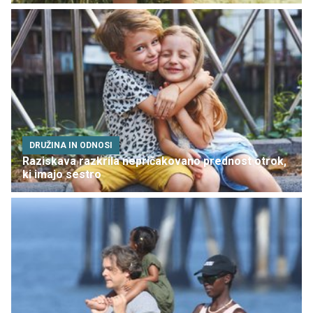
DRUŽINA IN ODNOSI
Raziskava razkrila nepričakovano prednost otrok,
ki imajo sestro