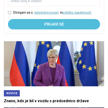
Strinjam se s
splošnimi pogoji
in
politiko zasebnosti
.
PRIJAVI SE
NOVICE
Znano, kdo je bil v vozilu s predsednico države