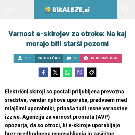
Varnost e-skirojev za otroke: Na kaj
morajo biti starši pozorni
B.R.
PROSTI ČAS
0
15. 05. 2025 10.45
Električni skiroji so postali priljubljena prevozna
sredstva, vendar njihova uporaba, predvsem med
mlajšimi uporabniki, prinaša tudi resne varnostne
izzive. Agencija za varnost prometa (AVP)
opozarja, da so otroci, ki e-skiroje uporabljajo
brez predhodnega usposabljanja in zaščitne