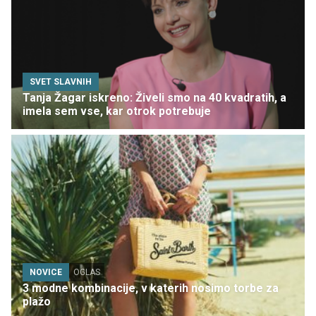
SVET SLAVNIH
Tanja Žagar iskreno: Živeli smo na 40 kvadratih, a
imela sem vse, kar otrok potrebuje
NOVICE
OGLAS
3 modne kombinacije, v katerih nosimo torbe za
plažo