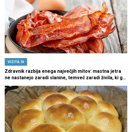
VIZITA.SI
Zdravnik razbija enega največjih mitov: mastna jetra
ne nastanejo zaradi slanine, temveč zaradi živila, ki ga
imamo vsi radi