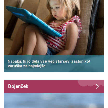
Napaka, ki jo dela vse več staršev: zaslon kot
varuška za najmlajše
Dojenček