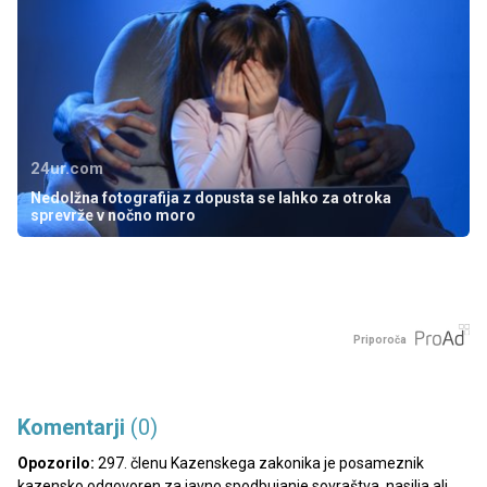
24ur.com
Nedolžna fotografija z dopusta se lahko za otroka
sprevrže v nočno moro
Priporoča
Komentarji
(0)
Opozorilo:
297. členu Kazenskega zakonika je posameznik
kazensko odgovoren za javno spodbujanje sovraštva, nasilja ali