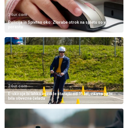
24ur.com
Policija in Spletno oko: Zlorabe otrok na spletu so v
porastu
24ur.com
E-skiroje bi lahko vozili le starejši od 15 let, za vse pa bi
bila obvezna čelada