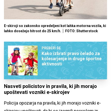
E-skiroji so zakonsko opredeljeni kot lahka motorna vozila, ki
lahko dosežejo hitrost do 25 km/h.
FOTO: Shutterstock
PREBERI ŠE
Kako izbrati pravo čelado za
kolesarjenje in druge športne
aktivnosti
Nasveti policistov in pravila, ki jih morajo
upoštevati vozniki e-skirojev
Policija opozarja na pravila, ki jih morajo vozniki e-
skirojev upoštevati, da bi se izognili nesrečam in