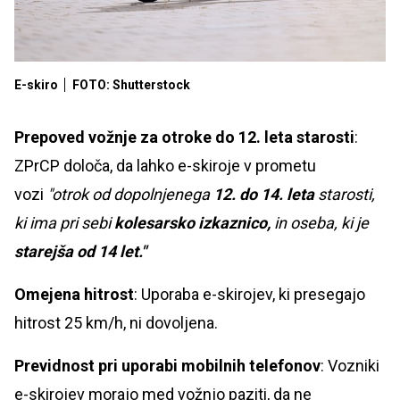
E-skiro
FOTO: Shutterstock
Prepoved vožnje za otroke do 12. leta starosti
:
ZPrCP določa, da lahko e-skiroje v prometu
vozi
"otrok od dopolnjenega
12. do 14. leta
starosti,
ki ima pri sebi
kolesarsko izkaznico,
in oseba, ki je
starejša od 14 let."
Omejena hitrost
: Uporaba e-skirojev, ki presegajo
hitrost 25 km/h, ni dovoljena.
Previdnost pri uporabi mobilnih telefonov
: Vozniki
e-skirojev morajo med vožnjo paziti, da ne