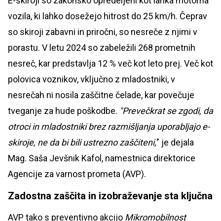
E-skiroji so zakonsko opredeljeni kot lahka motorna
vozila, ki lahko dosežejo hitrost do 25 km/h. Čeprav
so skiroji zabavni in priročni, so nesreče z njimi v
porastu. V letu 2024 so zabeležili 268 prometnih
nesreč, kar predstavlja 12 % več kot leto prej. Več kot
polovica voznikov, vključno z mladostniki, v
nesrečah ni nosila zaščitne čelade, kar povečuje
tveganje za hude poškodbe.
"Prevečkrat se zgodi, da
otroci in mladostniki brez razmišljanja uporabljajo e-
skiroje, ne da bi bili ustrezno zaščiteni,
" je dejala
Mag. Saša Jevšnik Kafol, namestnica direktorice
Agencije za varnost prometa (AVP).
Zadostna zaščita in izobraževanje sta ključna
AVP tako s preventivno akcijo
Mikromobilnost