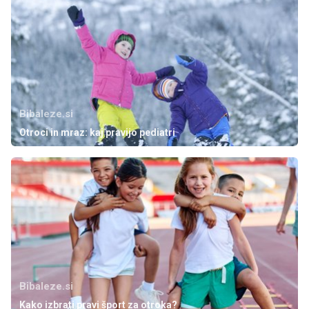
Bibaleze.si
Otroci in mraz: kaj pravijo pediatri
Bibaleze.si
Kako izbrati pravi šport za otroka?