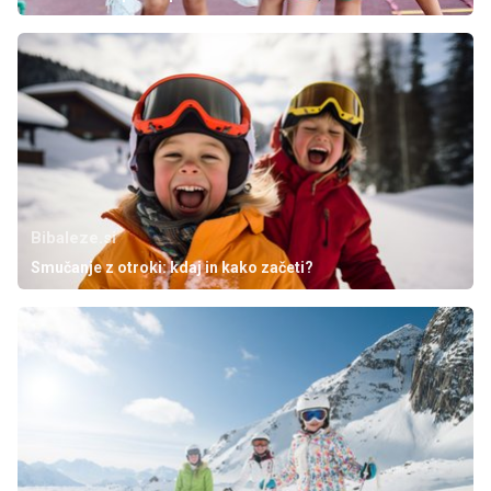
Bibaleze.si
Smučanje z otroki: kdaj in kako začeti?