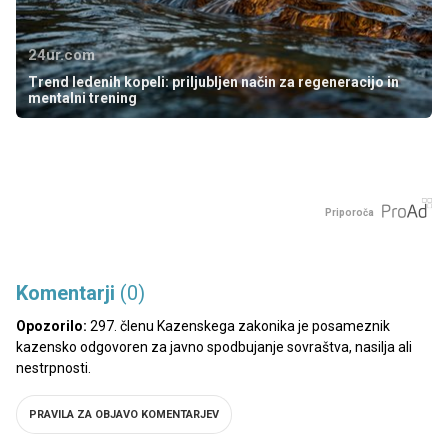
24ur.com
Trend ledenih kopeli: priljubljen način za regeneracijo in
mentalni trening
Priporoča
Komentarji
(0)
Opozorilo:
297. členu Kazenskega zakonika je posameznik
kazensko odgovoren za javno spodbujanje sovraštva, nasilja ali
nestrpnosti.
PRAVILA ZA OBJAVO KOMENTARJEV