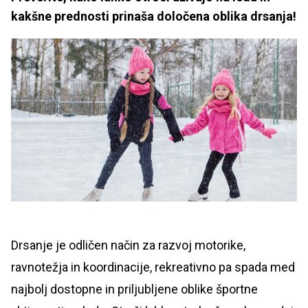
kakšne prednosti prinaša določena oblika drsanja!
Drsanje je odličen način za razvoj motorike,
ravnotežja in koordinacije, rekreativno pa spada med
najbolj dostopne in priljubljene oblike športne