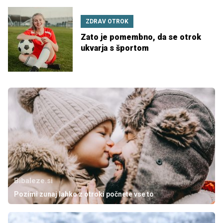
ZDRAV OTROK
Zato je pomembno, da se otrok
ukvarja s športom
Bibaleze.si
Pozimi zunaj lahko z otroki počnete vse to