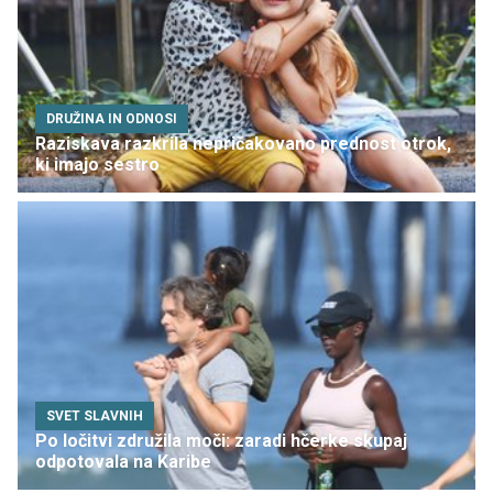
DRUŽINA IN ODNOSI
Raziskava razkrila nepričakovano prednost otrok,
ki imajo sestro
SVET SLAVNIH
Po ločitvi združila moči: zaradi hčerke skupaj
odpotovala na Karibe