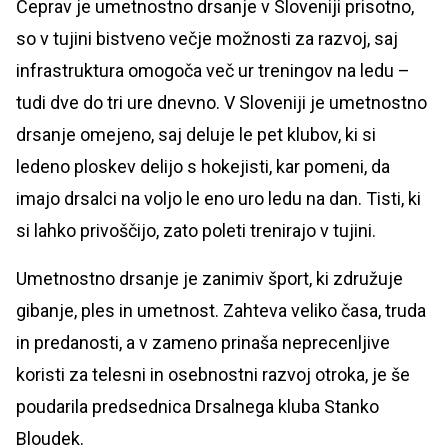
Čeprav je umetnostno drsanje v Sloveniji prisotno,
so v tujini bistveno večje možnosti za razvoj, saj
infrastruktura omogoča več ur treningov na ledu –
tudi dve do tri ure dnevno. V Sloveniji je umetnostno
drsanje omejeno, saj deluje le pet klubov, ki si
ledeno ploskev delijo s hokejisti, kar pomeni, da
imajo drsalci na voljo le eno uro ledu na dan. Tisti, ki
si lahko privoščijo, zato poleti trenirajo v tujini.
Umetnostno drsanje je zanimiv šport, ki združuje
gibanje, ples in umetnost. Zahteva veliko časa, truda
in predanosti, a v zameno prinaša neprecenljive
koristi za telesni in osebnostni razvoj otroka, je še
poudarila predsednica Drsalnega kluba Stanko
Bloudek.