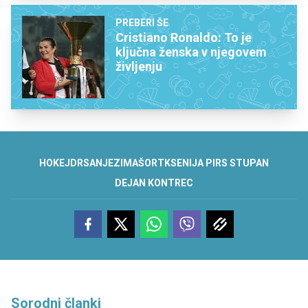
PREBERI ŠE
Cristiano Ronaldo: To je
ključna ženska v njegovem
življenju
HOKEJ
DRSANJE
ZIMA
ŠORT
KSENIJA PIRS STUPAN
DEJAN KONTREC
Sorodni članki