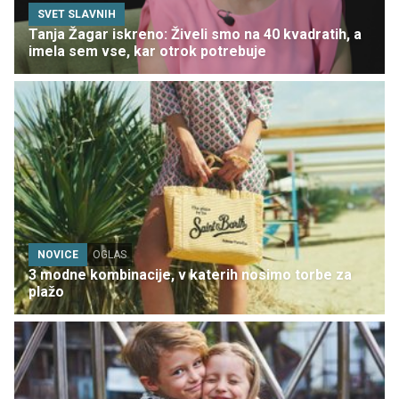
SVET SLAVNIH
Tanja Žagar iskreno: Živeli smo na 40 kvadratih, a
imela sem vse, kar otrok potrebuje
NOVICE
OGLAS
3 modne kombinacije, v katerih nosimo torbe za
plažo