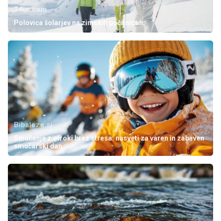
24ur.com
Polovica šolarjev na zimskih počitnicah
Bibaleze.si
Smučanje z otroki brez stresa: nasveti za varen in zabaven
smučarski dan