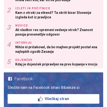
imela sem vse, kar otrok potrebuje
IZLETI IN POČITNICE
Kam z otroki za vikend? Ta skriti biser Slovenije
izgleda kot iz pravljice
NOVICE
Ali sladkor res spremeni vedenje otrok? Znanost
ponuja presenetljiv odgovor
INTERVJU
Nihče ni pričakoval, da bo majhen projekt postal ena
najlepših zgodb Zasavja
DOJENČEK
Kdaj je dojenček pripravljen na prvo kopanje v morju
Facebook
Sledite nam na Facebook strani Bibaleze.si
Všečkaj stran