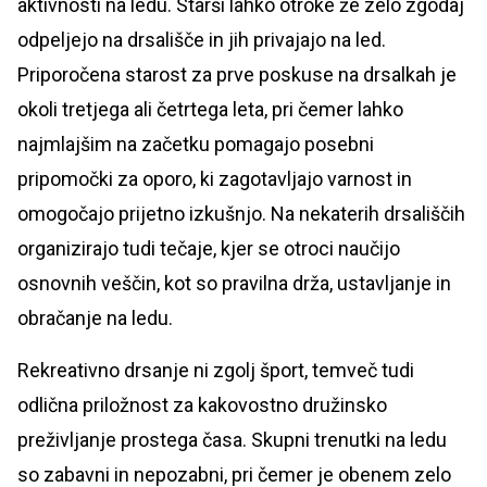
aktivnosti na ledu. Starši lahko otroke že zelo zgodaj
odpeljejo na drsališče in jih privajajo na led.
Priporočena starost za prve poskuse na drsalkah je
okoli tretjega ali četrtega leta, pri čemer lahko
najmlajšim na začetku pomagajo posebni
pripomočki za oporo, ki zagotavljajo varnost in
omogočajo prijetno izkušnjo. Na nekaterih drsališčih
organizirajo tudi tečaje, kjer se otroci naučijo
osnovnih veščin, kot so pravilna drža, ustavljanje in
obračanje na ledu.
Rekreativno drsanje ni zgolj šport, temveč tudi
odlična priložnost za kakovostno družinsko
preživljanje prostega časa. Skupni trenutki na ledu
so zabavni in nepozabni, pri čemer je obenem zelo