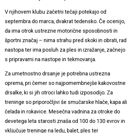
V njihovem klubu začetni tečaji potekajo od
septembra do marca, dvakrat tedensko. Če ocenijo,
da ima otrok ustrezne motorične sposobnosti in
športni značaj – nima strahu pred skoki in obrati, rad
nastopa ter ima posluh za ples in izražanje, začnejo
s pripravami na nastope in tekmovanja.
Za umetnostno drsanje je potrebna ustrezna
oprema, pri čemer so najpomembnejše kakovostne
drsalke, ki si jih otroci lahko tudi izposodijo. Za
treninge so priporočljivi še smučarske hlače, kapa ali
čelada in rokavice. Mesečna vadnina za otroke do
devetega leta starosti znaša od 100 do 130 evrov in
vključuje treninge na ledu, balet, ples ter