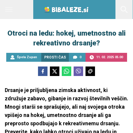
Otroci na ledu: hokej, umetnostno ali
rekreativno drsanje?
Špela Zupan
PROSTI ČAS
0
11. 02. 2025 05.00
Drsanje je priljubljena zimska aktivnost, ki
združuje zabavo, gibanje in razvoj številnih veščin.
Mnogi starši se sprašujejo, ali naj svojega otroka
vpišejo na hokej, umetnostno drsanje ali ga
preprosto spodbujajo k rekreativnemu drsanju.
Preverite, kako lahko otroci uživajo na ledu in