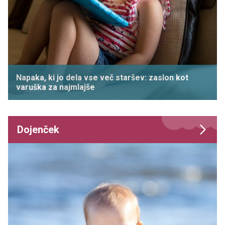
Napaka, ki jo dela vse več staršev: zaslon kot
varuška za najmlajše
Dojenček