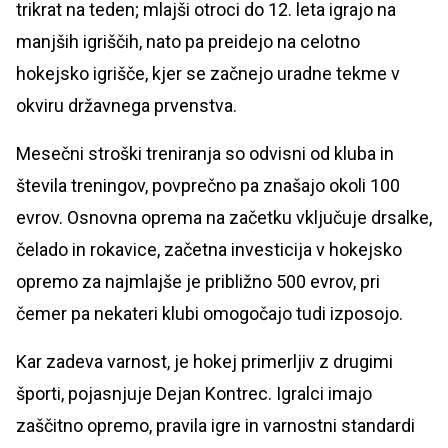
trikrat na teden; mlajši otroci do 12. leta igrajo na
manjših igriščih, nato pa preidejo na celotno
hokejsko igrišče, kjer se začnejo uradne tekme v
okviru državnega prvenstva.
Mesečni stroški treniranja so odvisni od kluba in
števila treningov, povprečno pa znašajo okoli 100
evrov. Osnovna oprema na začetku vključuje drsalke,
čelado in rokavice, začetna investicija v hokejsko
opremo za najmlajše je približno 500 evrov, pri
čemer pa nekateri klubi omogočajo tudi izposojo.
Kar zadeva varnost, je hokej primerljiv z drugimi
športi, pojasnjuje Dejan Kontrec. Igralci imajo
zaščitno opremo, pravila igre in varnostni standardi