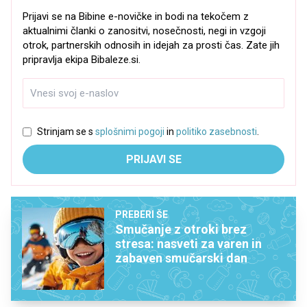
Prijavi se na Bibine e-novičke in bodi na tekočem z
aktualnimi članki o zanositvi, nosečnosti, negi in vzgoji
otrok, partnerskih odnosih in idejah za prosti čas. Zate jih
pripravlja ekipa Bibaleze.si.
Strinjam se s
splošnimi pogoji
in
politiko zasebnosti
.
PRIJAVI SE
PREBERI ŠE
Smučanje z otroki brez
stresa: nasveti za varen in
zabaven smučarski dan