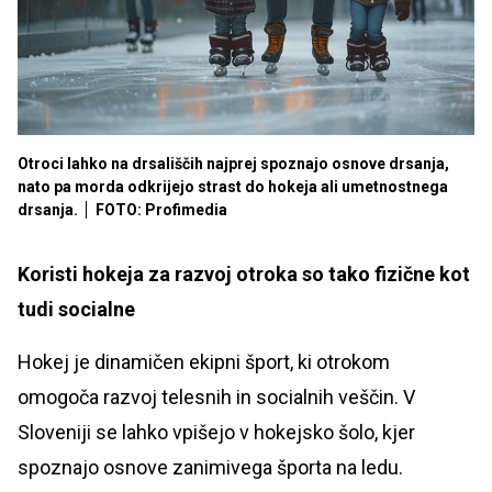
Otroci lahko na drsališčih najprej spoznajo osnove drsanja,
nato pa morda odkrijejo strast do hokeja ali umetnostnega
drsanja.
FOTO: Profimedia
Koristi hokeja za razvoj otroka so tako fizične kot
tudi socialne
Hokej je dinamičen ekipni šport, ki otrokom
omogoča razvoj telesnih in socialnih veščin. V
Sloveniji se lahko vpišejo v hokejsko šolo, kjer
spoznajo osnove zanimivega športa na ledu.