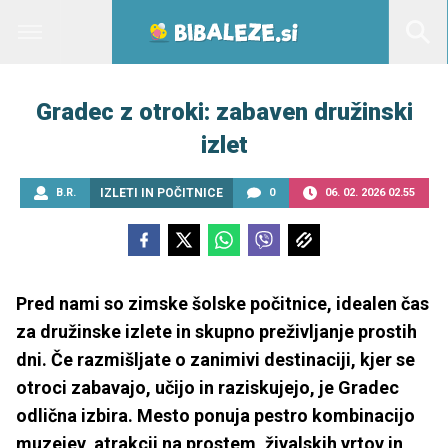
Gradec z otroki: zabaven družinski
izlet
B.R.
IZLETI IN POČITNICE
0
06. 02. 2026 02.55
Pred nami so zimske šolske počitnice, idealen čas
za družinske izlete in skupno preživljanje prostih
dni. Če razmišljate o zanimivi destinaciji, kjer se
otroci zabavajo, učijo in raziskujejo, je Gradec
odlična izbira. Mesto ponuja pestro kombinacijo
muzejev, atrakcij na prostem, živalskih vrtov in