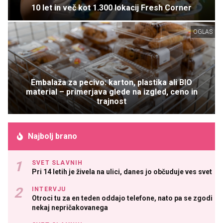
10 let in več kot 1.300 lokacij Fresh Corner
OGLAS
Embalaža za pecivo: karton, plastika ali BIO
material – primerjava glede na izgled, ceno in
trajnost
Najbolj brano
SVET SLAVNIH
Pri 14 letih je živela na ulici, danes jo občuduje ves svet
INTERVJU
Otroci tu za en teden oddajo telefone, nato pa se zgodi
nekaj nepričakovanega