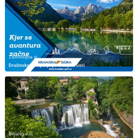
Zadovoljna.si
Družinsko potepanje po Kranjski Gori
Bibaleze.si