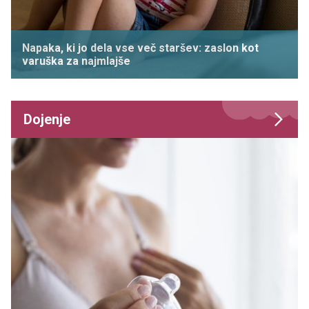
Napaka, ki jo dela vse več staršev: zaslon kot
varuška za najmlajše
Dojenje