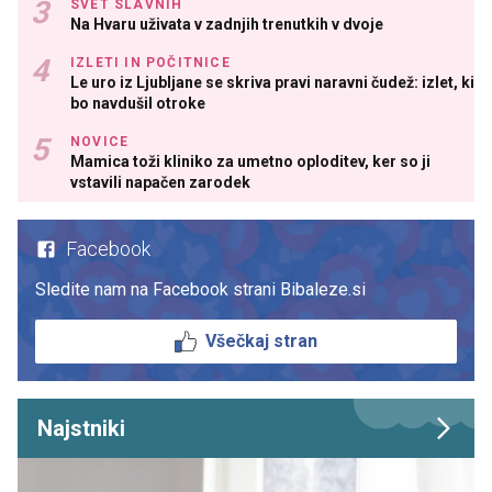
SVET SLAVNIH
Na Hvaru uživata v zadnjih trenutkih v dvoje
IZLETI IN POČITNICE
Le uro iz Ljubljane se skriva pravi naravni čudež: izlet, ki
bo navdušil otroke
NOVICE
Mamica toži kliniko za umetno oploditev, ker so ji
vstavili napačen zarodek
Facebook
Sledite nam na Facebook strani Bibaleze.si
Všečkaj stran
Najstniki