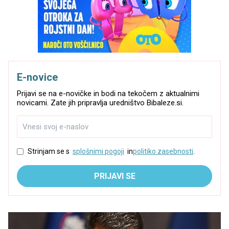
E-novice
Prijavi se na e-novičke in bodi na tekočem z aktualnimi
novicami. Zate jih pripravlja uredništvo Bibaleze.si.
Strinjam se s
splošnimi pogoji
in
politiko zasebnosti
.
PRIJAVI SE