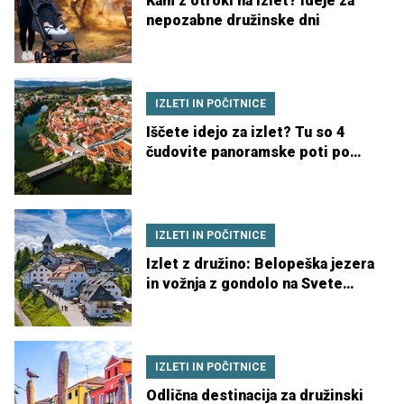
Kam z otroki na izlet? Ideje za
nepozabne družinske dni
IZLETI IN POČITNICE
Iščete idejo za izlet? Tu so 4
čudovite panoramske poti po
Sloveniji
IZLETI IN POČITNICE
Izlet z družino: Belopeška jezera
in vožnja z gondolo na Svete
Višarje
IZLETI IN POČITNICE
Odlična destinacija za družinski