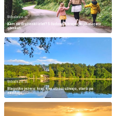
Bibaleze.si
Kam na družinski izlet? 5 čudovitih krajev, ki jih morate
obiskati
Bibaleze.si
Blaguško jezero: kraj, kjer otroci uživajo, starši pa
zadihajo