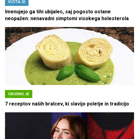
VIZITA.SI
Imenujejo ga tihi ubijalec, saj pogosto ostane
neopažen: nenavadni simptomi visokega holesterola
OKUSNO.JE
7 receptov naših bralcev, ki slavijo poletje in tradicijo