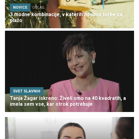
NOVICE
OGLAS
3 modne kombinacije, v katerih nosimo torbe za
plažo
SVET SLAVNIH
Tanja Žagar iskreno: Živeli smo na 40 kvadratih, a
imela sem vse, kar otrok potrebuje