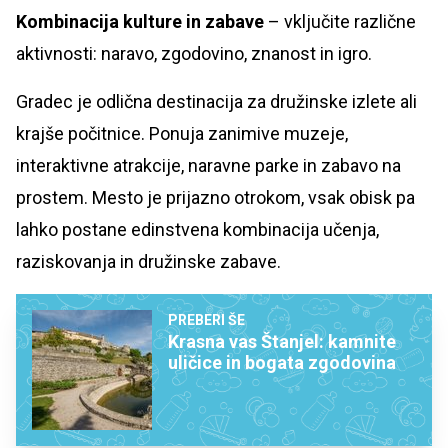
Kombinacija kulture in zabave
– vključite različne
aktivnosti: naravo, zgodovino, znanost in igro.
Gradec je odlična destinacija za družinske izlete ali
krajše počitnice. Ponuja zanimive muzeje,
interaktivne atrakcije, naravne parke in zabavo na
prostem. Mesto je prijazno otrokom, vsak obisk pa
lahko postane edinstvena kombinacija učenja,
raziskovanja in družinske zabave.
PREBERI ŠE
Krasna vas Štanjel: kamnite
uličice in bogata zgodovina