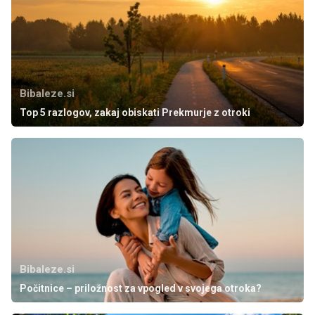
Bibaleze.si
Top 5 razlogov, zakaj obiskati Prekmurje z otroki
Bibaleze.si
Počitnice – priložnost za vpogled v svojega otroka?