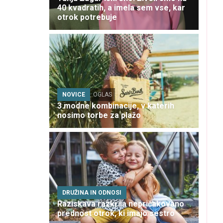
40 kvadratih, a imela sem vse, kar
otrok potrebuje
NOVICE
OGLAS
3 modne kombinacije, v katerih
nosimo torbe za plažo
DRUŽINA IN ODNOSI
Raziskava razkrila nepričakovano
prednost otrok, ki imajo sestro