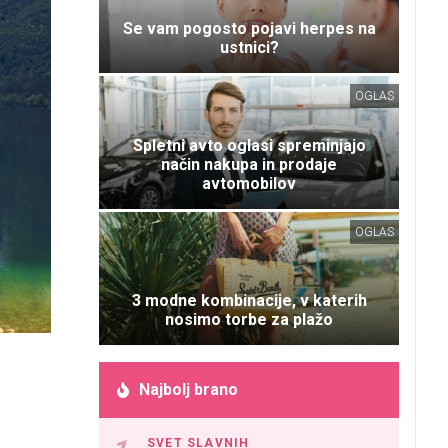
Se vam pogosto pojavi herpes na
ustnici?
OGLAS
Spletni avto oglasi spreminjajo
način nakupa in prodaje
avtomobilov
OGLAS
3 modne kombinacije, v katerih
nosimo torbe za plažo
Najbolj brano
SVET SLAVNIH