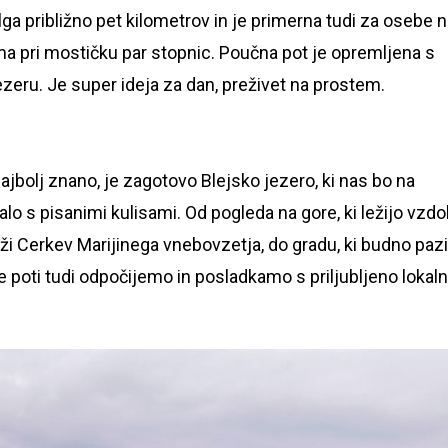
olga približno pet kilometrov in je primerna tudi za osebe 
 ima pri mostičku par stopnic. Poučna pot je opremljena s
ob jezeru. Je super ideja za dan, preživet na prostem.
ajbolj znano, je zagotovo Blejsko jezero, ki nas bo na
alo s pisanimi kulisami. Od pogleda na gore, ki ležijo vzdo
 leži Cerkev Marijinega vnebovzetja, do gradu, ki budno pazi
 poti tudi odpočijemo in posladkamo s priljubljeno lokal