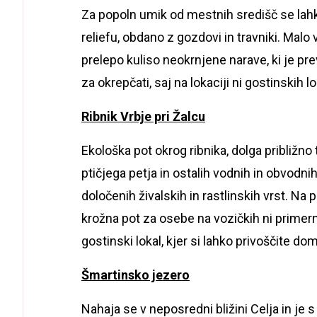
Za popoln umik od mestnih središč se lahk
reliefu, obdano z gozdovi in travniki. Malo
prelepo kuliso neokrnjene narave, ki je pr
za okrepčati, saj na lokaciji ni gostinskih lo
Ribnik Vrbje pri Žalcu
Ekološka pot okrog ribnika, dolga približno
ptičjega petja in ostalih vodnih in obvodnih
določenih živalskih in rastlinskih vrst. Na 
krožna pot za osebe na vozičkih ni primerna
gostinski lokal, kjer si lahko privoščite do
Šmartinsko jezero
Nahaja se v neposredni bližini Celja in je 