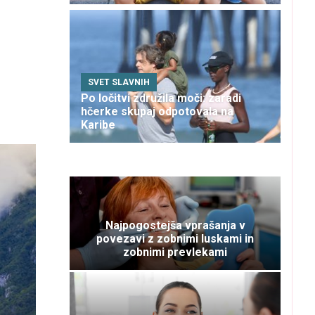
SVET SLAVNIH
Po ločitvi združila moči: zaradi
hčerke skupaj odpotovala na
Karibe
Najpogostejša vprašanja v
povezavi z zobnimi luskami in
zobnimi prevlekami