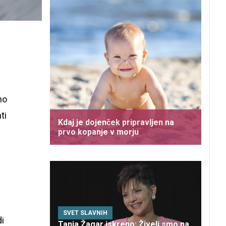
no
ti
Kdaj je dojenček pripravljen na
prvo kopanje v morju
SVET SLAVNIH
di
Tanja Žagar iskreno: Živeli smo na