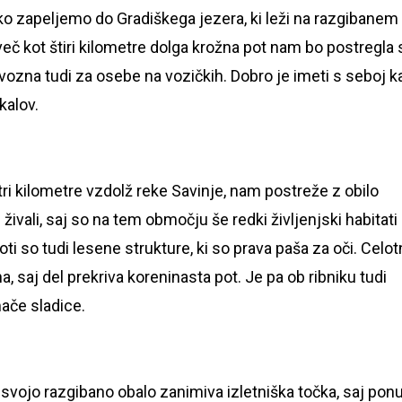
o zapeljemo do Gradiškega jezera, ki leži na razgibanem
 več kot štiri kilometre dolga krožna pot nam bo postregla 
evozna tudi za osebe na vozičkih. Dobro je imeti s seboj k
kalov.
 tri kilometre vzdolž reke Savinje, nam postreže z obilo
 živali, saj so na tem območju še redki življenjski habitati
poti so tudi lesene strukture, ki so prava paša za oči. Celo
, saj del prekriva koreninasta pot. Je pa ob ribniku tudi
mače sladice.
s svojo razgibano obalo zanimiva izletniška točka, saj pon