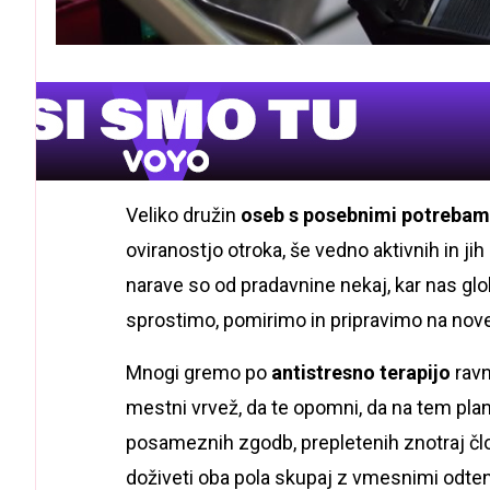
Veliko družin
oseb s posebnimi potrebam
oviranostjo otroka, še vedno aktivnih in jih
narave so od pradavnine nekaj, kar nas glo
sprostimo, pomirimo in pripravimo na nov
Mnogi gremo po
antistresno terapijo
ravn
mestni vrvež, da te opomni, da na tem plan
posameznih zgodb, prepletenih znotraj čl
doživeti oba pola skupaj z vmesnimi odtenki