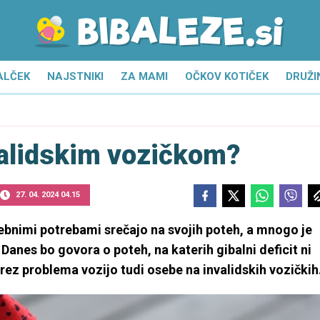
ALČEK
NAJSTNIKI
ZA MAMI
OČKOV KOTIČEK
DRUŽI
validskim vozičkom?
27. 04. 2024 04.15
sebnimi potrebami srečajo na svojih poteh, a mnogo je
. Danes bo govora o poteh, na katerih gibalni deficit ni
 brez problema vozijo tudi osebe na invalidskih vozičkih