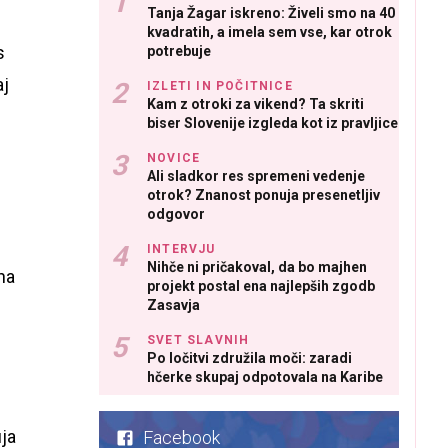
Tanja Žagar iskreno: Živeli smo na 40
kvadratih, a imela sem vse, kar otrok
s
potrebuje
aj
IZLETI IN POČITNICE
Kam z otroki za vikend? Ta skriti
biser Slovenije izgleda kot iz pravljice
NOVICE
Ali sladkor res spremeni vedenje
otrok? Znanost ponuja presenetljiv
odgovor
INTERVJU
Nihče ni pričakoval, da bo majhen
tna
projekt postal ena najlepših zgodb
Zasavja
SVET SLAVNIH
Po ločitvi združila moči: zaradi
hčerke skupaj odpotovala na Karibe
uja
Facebook