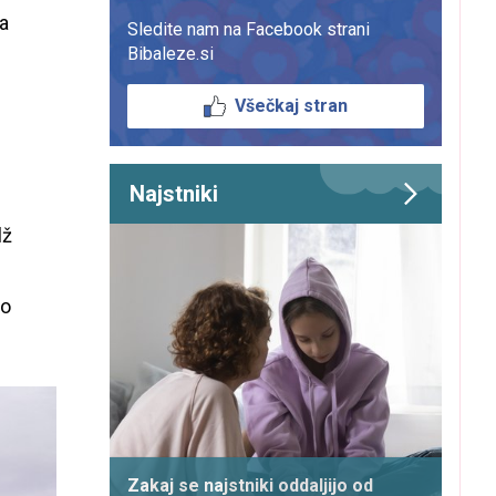
na
Sledite nam na Facebook strani
Bibaleze.si
Všečkaj stran
Najstniki
lž
no
Zakaj se najstniki oddaljijo od