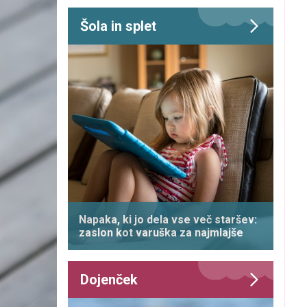
Šola in splet
Napaka, ki jo dela vse več staršev:
zaslon kot varuška za najmlajše
Dojenček