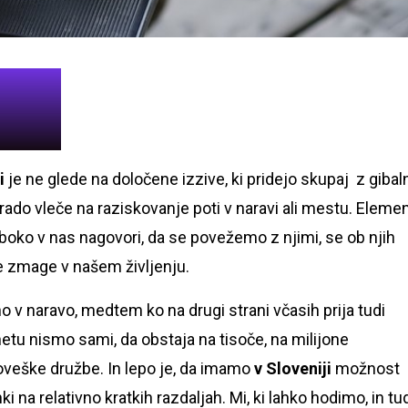
i
je ne glede na določene izzive, ki pridejo skupaj z gibal
 rado vleče na raziskovanje poti v naravi ali mestu. Elemen
boko v nas nagovori, da se povežemo z njimi, se ob njih
e zmage v našem življenju.
o v naravo, medtem ko na drugi strani včasih prija tudi
etu nismo sami, da obstaja na tisoče, na milijone
oveške družbe. In lepo je, da imamo
v Sloveniji
možnost
 na relativno kratkih razdaljah. Mi, ki lahko hodimo, in tu