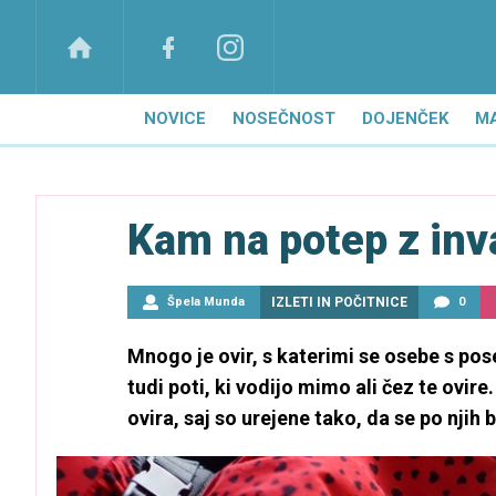
NOVICE
NOSEČNOST
DOJENČEK
M
Kam na potep z in
Špela Munda
IZLETI IN POČITNICE
0
Mnogo je ovir, s katerimi se osebe s po
tudi poti, ki vodijo mimo ali čez te ovire
ovira, saj so urejene tako, da se po njih