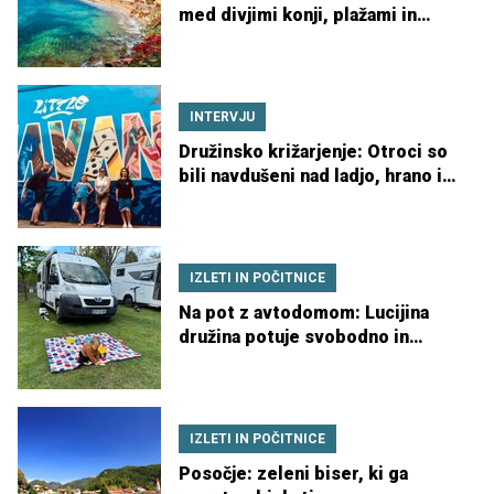
med divjimi konji, plažami in
pisanimi vasmi
INTERVJU
Družinsko križarjenje: Otroci so
bili navdušeni nad ladjo, hrano in
tobogani
IZLETI IN POČITNICE
Na pot z avtodomom: Lucijina
družina potuje svobodno in
povezano
IZLETI IN POČITNICE
Posočje: zeleni biser, ki ga