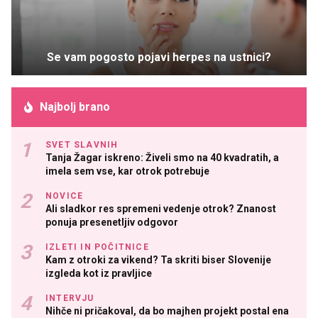
Se vam pogosto pojavi herpes na ustnici?
Najbolj brano
SVET SLAVNIH
Tanja Žagar iskreno: Živeli smo na 40 kvadratih, a
imela sem vse, kar otrok potrebuje
NOVICE
Ali sladkor res spremeni vedenje otrok? Znanost
ponuja presenetljiv odgovor
IZLETI IN POČITNICE
Kam z otroki za vikend? Ta skriti biser Slovenije
izgleda kot iz pravljice
INTERVJU
Nihče ni pričakoval, da bo majhen projekt postal ena