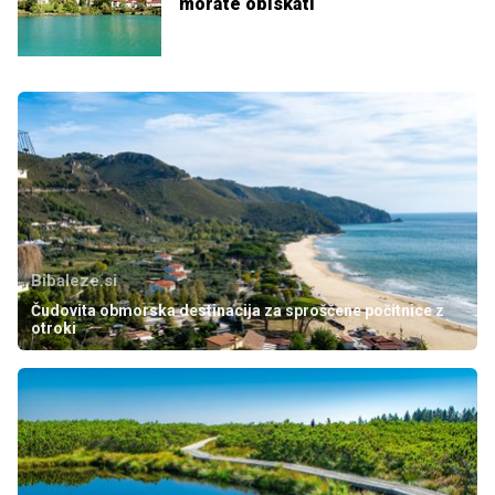
morate obiskati
Bibaleze.si
Čudovita obmorska destinacija za sproščene počitnice z
otroki