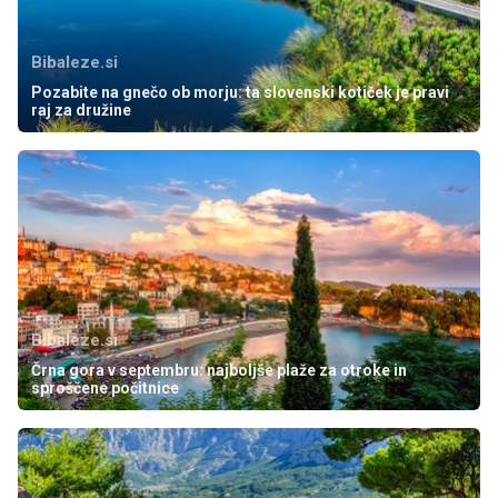
Bibaleze.si
Pozabite na gnečo ob morju: ta slovenski kotiček je pravi
raj za družine
Bibaleze.si
Črna gora v septembru: najboljše plaže za otroke in
sproščene počitnice