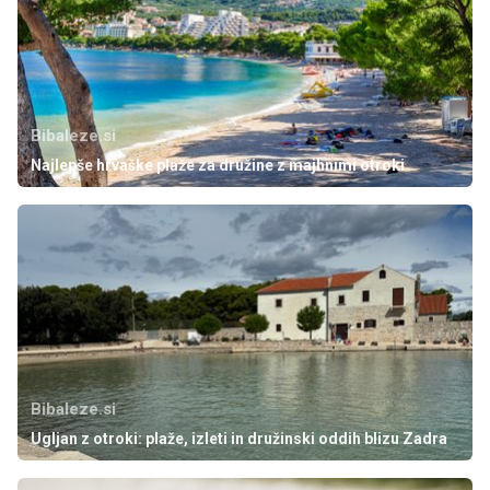
Bibaleze.si
Najlepše hrvaške plaže za družine z majhnimi otroki
Bibaleze.si
Ugljan z otroki: plaže, izleti in družinski oddih blizu Zadra