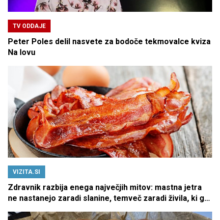
TV ODDAJE
Peter Poles delil nasvete za bodoče tekmovalce kviza
Na lovu
VIZITA.SI
Zdravnik razbija enega največjih mitov: mastna jetra
ne nastanejo zaradi slanine, temveč zaradi živila, ki ga
imamo vsi radi