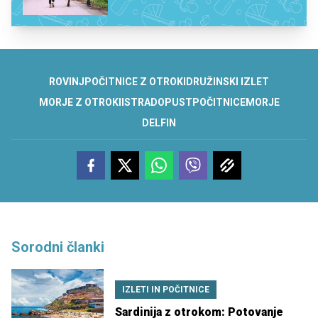
ROVINJ
POČITNICE Z OTROKI
DRUŽINSKI IZLET
MORJE Z OTROKI
ISTRA
DOPUST
POČITNICE
MORJE
DELFIN
Sorodni članki
IZLETI IN POČITNICE
Sardinija z otrokom: Potovanje