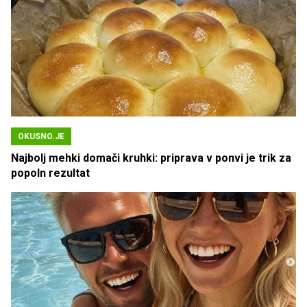
OKUSNO.JE
Najbolj mehki domači kruhki: priprava v ponvi je trik za
popoln rezultat