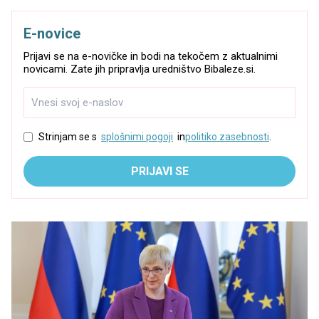
E-novice
Prijavi se na e-novičke in bodi na tekočem z aktualnimi
novicami. Zate jih pripravlja uredništvo Bibaleze.si.
Strinjam se s
splošnimi pogoji
in
politiko zasebnosti
.
PRIJAVI SE