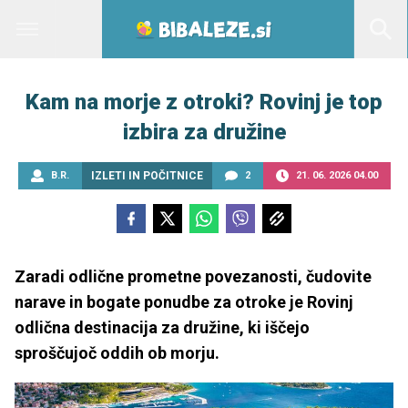
Kam na morje z otroki? Rovinj je top
izbira za družine
B.R.
IZLETI IN POČITNICE
2
21. 06. 2026 04.00
Zaradi odlične prometne povezanosti, čudovite
narave in bogate ponudbe za otroke je Rovinj
odlična destinacija za družine, ki iščejo
sproščujoč oddih ob morju.