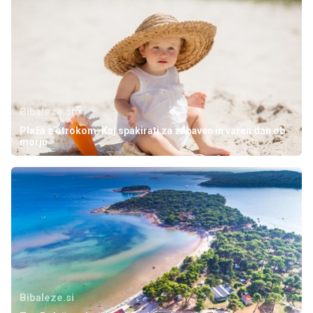
Bibaleze.si
Plaža z otrokom: Kaj spakirati za zabaven in varen dan ob
morju
Bibaleze.si