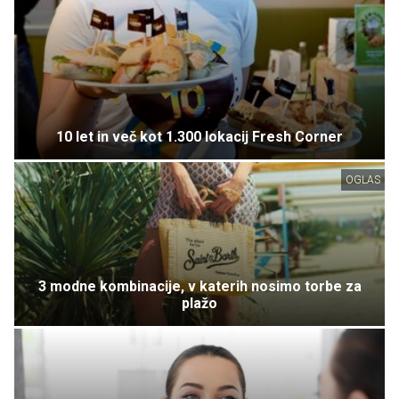
10 let in več kot 1.300 lokacij Fresh Corner
OGLAS
3 modne kombinacije, v katerih nosimo torbe za
plažo