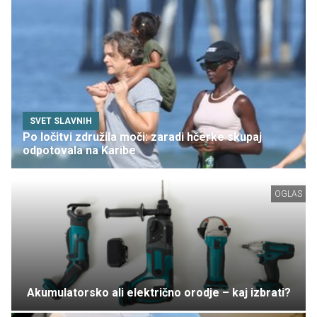
SVET SLAVNIH
Po ločitvi združila moči: zaradi hčerke skupaj
odpotovala na Karibe
OGLAS
Akumulatorsko ali električno orodje – kaj izbrati?