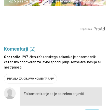
Top 5 plaž za družine z otroki na hrvaški obali
Priporoča
Komentarji
(2)
Opozorilo:
297. členu Kazenskega zakonika je posameznik
kazensko odgovoren za javno spodbujanje sovraštva, nasilja ali
nestrpnosti.
PRAVILA ZA OBJAVO KOMENTARJEV