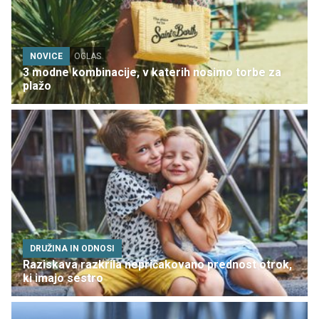
NOVICE
OGLAS
3 modne kombinacije, v katerih nosimo torbe za
plažo
DRUŽINA IN ODNOSI
Raziskava razkrila nepričakovano prednost otrok,
ki imajo sestro