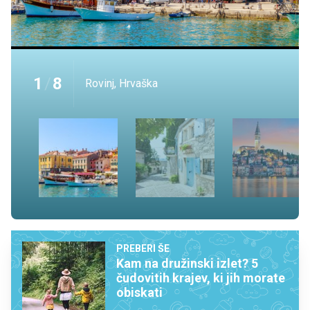
1
/
8
Rovinj, Hrvaška
PREBERI ŠE
Kam na družinski izlet? 5
čudovitih krajev, ki jih morate
obiskati