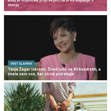
Kdaj je dojenček pripravljen na prvo kopanje v
morju
SVET SLAVNIH
Tanja Žagar iskreno: Živeli smo na 40 kvadratih, a
imela sem vse, kar otrok potrebuje