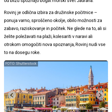
od blizu spoznajo bogat morski svet Jadrana.
Rovinj je odlična izbira za družinske počitnice –
ponuja varno, sproščeno okolje, obilo možnosti za
zabavo, raziskovanje in počitek. Ne glede na to, ali si
želite poležavati na plaži, kolesariti v naravi ali
otrokom omogočiti nova spoznanja, Rovinj nudi vse
to na dosegu roke.
FOTO: Shutterstock