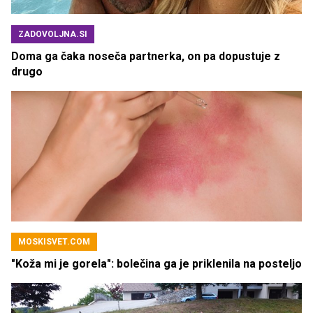
ZADOVOLJNA.SI
Doma ga čaka noseča partnerka, on pa dopustuje z
drugo
MOSKISVET.COM
"Koža mi je gorela": bolečina ga je priklenila na posteljo