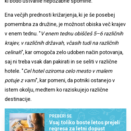
ki bodo ustvarile nepozabne spomine.
Ena večjih prednosti križarjenja, ki je še posebej
pomembna za družine, je možnost obiska več krajev
v enem tednu. "
V enem tednu obiščeš 5–6 različnih
krajev, v različnih državah, včasih tudi na različnih
celinah
", kar omogoča zelo udoben način potovanja,
saj ni treba vsak dan pakirati in se seliti v različne
hotele. "
Cel hotel oziroma celo mesto v malem
potuje z vami
", kar pomeni, da potniki ostanejo v
istem okolju, medtem ko raziskujejo različne
destinacije.
PREBERI ŠE
Vsaj toliko boste letos prejeli
regresa za letni dopust