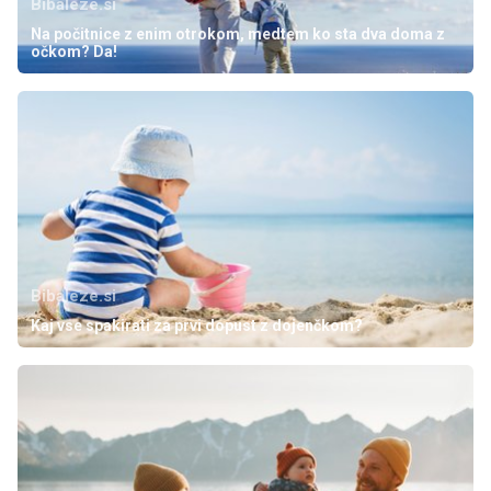
Bibaleze.si
Na počitnice z enim otrokom, medtem ko sta dva doma z
očkom? Da!
Bibaleze.si
Kaj vse spakirati za prvi dopust z dojenčkom?