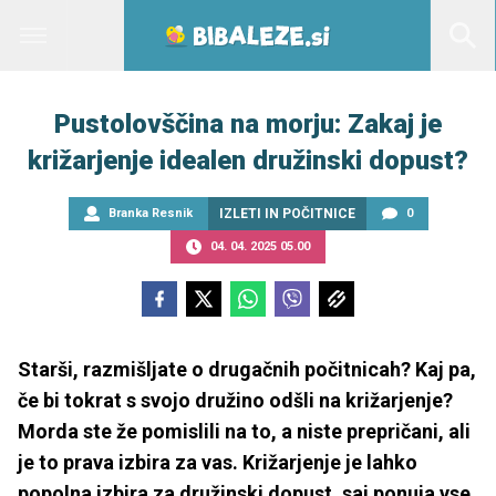
Pustolovščina na morju: Zakaj je
križarjenje idealen družinski dopust?
Branka Resnik
IZLETI IN POČITNICE
0
04. 04. 2025 05.00
Starši, razmišljate o drugačnih počitnicah? Kaj pa,
če bi tokrat s svojo družino odšli na križarjenje?
Morda ste že pomislili na to, a niste prepričani, ali
je to prava izbira za vas. Križarjenje je lahko
popolna izbira za družinski dopust, saj ponuja vse,