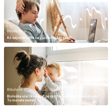
Bibaleze.si
Ko najstnik noče na počitnice: kaj zdaj?
Bibaleze.si
Biološka ura tiktaka, vi pa razmišljate o še enem otroku?
To morate vedeti