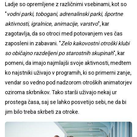
Ladje so opremljene z različnimi vsebinami, kot so
"
vodni parki, tobogani, adrenalinski parki, športne
aktivnosti, igralnice, animacije, varstvo
", kar
zagotavlja, da so otroci med potovanjem ves čas
zaposleni in zabavani. "
Zelo kakovostni otroški klubi
so običajno razdeljeni po starostnih skupinah
", kar
pomeni, da imajo najmlajši svoje aktivnosti, medtem
ko najstniki uživajo v programih, ki so primerni zanje,
vendar so vedno pod nadzorom otroških animatorjev
oziroma skrbnikov. Tako starši uživajo nekaj ur
prostega časa, saj se lahko posvetijo sebi, ne da bi
jim bilo treba skrbeti za otroke.