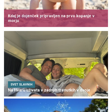
Kdaj je dojenček pripravljen na prvo kopanje v
morju
SVET SLAVNIH
Na Hvaru uživata v zadnjih trenutkih v dvoje