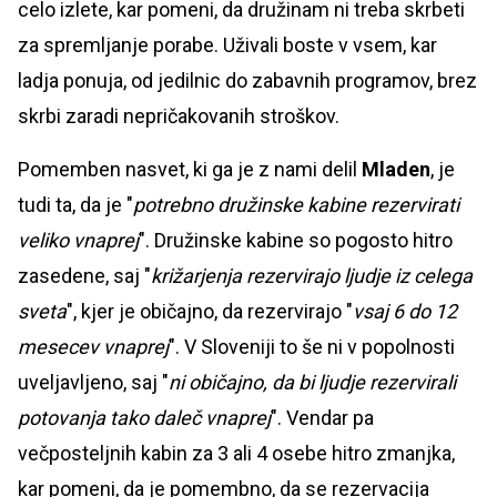
celo izlete, kar pomeni, da družinam ni treba skrbeti
za spremljanje porabe. Uživali boste v vsem, kar
ladja ponuja, od jedilnic do zabavnih programov, brez
skrbi zaradi nepričakovanih stroškov.
Pomemben nasvet, ki ga je z nami delil
Mladen
, je
tudi ta, da je "
potrebno družinske kabine rezervirati
veliko vnaprej
". Družinske kabine so pogosto hitro
zasedene, saj "
križarjenja rezervirajo ljudje iz celega
sveta
", kjer je običajno, da rezervirajo "
vsaj 6 do 12
mesecev vnaprej
". V Sloveniji to še ni v popolnosti
uveljavljeno, saj "
ni običajno, da bi ljudje rezervirali
potovanja tako daleč vnaprej
". Vendar pa
večposteljnih kabin za 3 ali 4 osebe hitro zmanjka,
kar pomeni, da je pomembno, da se rezervacija