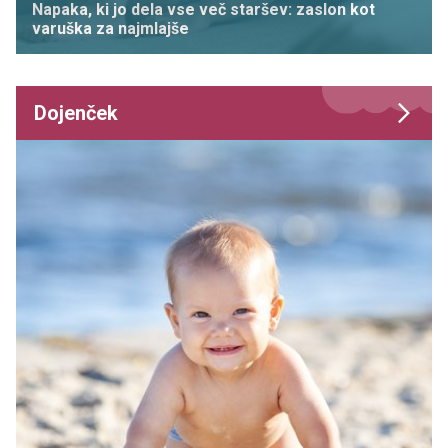
Napaka, ki jo dela vse več staršev: zaslon kot
varuška za najmlajše
Dojenček