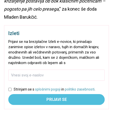
križarjenje postavlja ob bok klasičnim počitnicam –
pogosto pa jih celo presega
," za konec še doda
Mladen Barukčić.
Izleti
Prijavi se na brezplačne Izleti e-novice, ki prinašajo
zanimive opise izletov v naravo, tujih in domačih krajev,
enodnevnih ali večdnevnih potovanj, primernih za vso
družino. Izvedel boš, kam se z dojenčkom, malčkom ali
najstnikom odpraviti ob lepem ali s
Strinjam se s
splošnimi pogoji
in
politiko zasebnosti
.
PRIJAVI SE