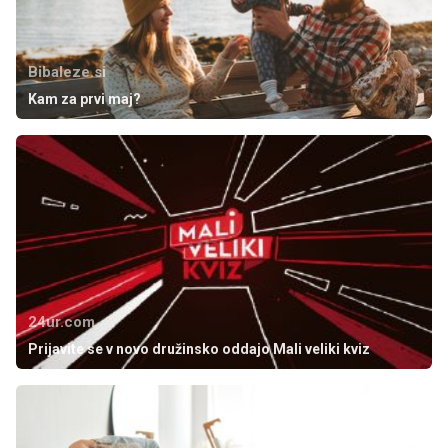
Bibaleze.si
Kam za prvi maj?
24ur.com
Prijavite se v novo družinsko oddajo Mali veliki kviz