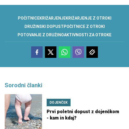
POČITNICE
KRIŽARJENJE
KRIŽARJENJE Z OTROKI
DRUŽINSKI DOPUST
POČITNICE Z OTROKI
POTOVANJE Z DRUŽINO
AKTIVNOSTI ZA OTROKE
Sorodni članki
DOJENČEK
Prvi poletni dopust z dojenčkom
- kam in kdaj?