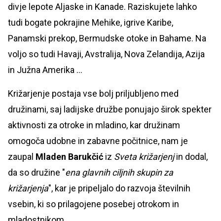
divje lepote Aljaske in Kanade. Raziskujete lahko
tudi bogate pokrajine Mehike, igrive Karibe,
Panamski prekop, Bermudske otoke in Bahame. Na
voljo so tudi Havaji, Avstralija, Nova Zelandija, Azija
in Južna Amerika ...
Križarjenje postaja vse bolj priljubljeno med
družinami, saj ladijske družbe ponujajo širok spekter
aktivnosti za otroke in mladino, kar družinam
omogoča udobne in zabavne počitnice, nam je
zaupal
Mladen Barukčić
iz
Sveta križarjenj
in dodal,
da so družine "
ena glavnih ciljnih skupin za
križarjenja
", kar je pripeljalo do razvoja številnih
vsebin, ki so prilagojene posebej otrokom in
mladostnikom.