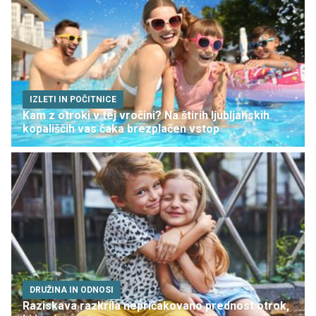
IZLETI IN POČITNICE
Kam z otroki v tej vročini? Na štirih ljubljanskih
kopališčih vas čaka brezplačen vstop
DRUŽINA IN ODNOSI
Raziskava razkrila nepričakovano prednost otrok,