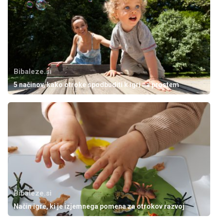
Bibaleze.si
5 načinov, kako otroke spodbuditi k igri na prostem
Bibaleze.si
Način igre, ki je izjemnega pomena za otrokov razvoj