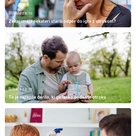
Bibaleze.si
Zakaj imajo nekateri starši odpor do igre z otrokom?
Bibaleze.si
To je najlepše darilo, ki ga lahko podarite otroku