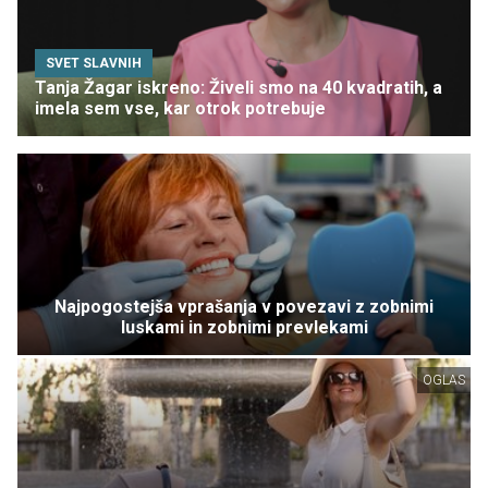
SVET SLAVNIH
Tanja Žagar iskreno: Živeli smo na 40 kvadratih, a
imela sem vse, kar otrok potrebuje
Najpogostejša vprašanja v povezavi z zobnimi
luskami in zobnimi prevlekami
OGLAS