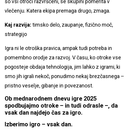
so vsi otroci razvrščeni, se skupini pomerita v
vlečenju. Katera ekipa premaga drugo, zmaga.
Kaj razvija:
timsko delo, zaupanje, fizično moč,
strategijo
Igra ni le otroška pravica, ampak tudi potreba in
pomembno orodje za razvoj. V času, ko otroke vse
pogosteje obdaja tehnologija, jim lahko z igrami, ki
smo jih igrali nekoč, ponudimo nekaj brezčasnega –
pristno veselje, gibanje in povezanost.
Ob mednarodnem dnevu igre 2025
spodbujajmo otroke – in tudi odrasle –, da
vsak dan najdejo čas za igro.
Izberimo igro – vsak dan.