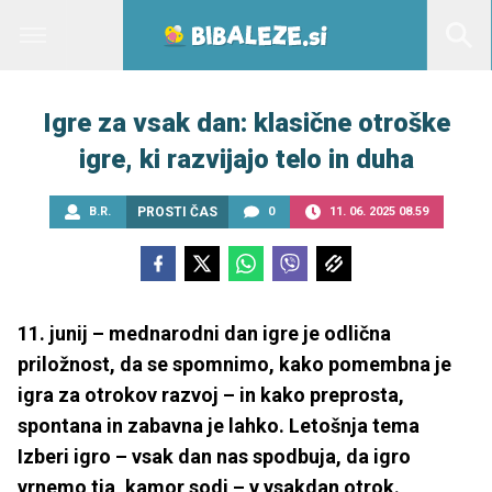
Igre za vsak dan: klasične otroške
igre, ki razvijajo telo in duha
B.R.
PROSTI ČAS
0
11. 06. 2025 08.59
11. junij – mednarodni dan igre je odlična
priložnost, da se spomnimo, kako pomembna je
igra za otrokov razvoj – in kako preprosta,
spontana in zabavna je lahko. Letošnja tema
Izberi igro – vsak dan nas spodbuja, da igro
vrnemo tja, kamor sodi – v vsakdan otrok.