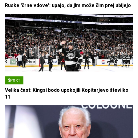
Ruske 'črne vdove': upajo, da jim može čim prej ubijejo
ŠPORT
Velika čast: Kingsi bodo upokojili Kopitarjevo številko
11