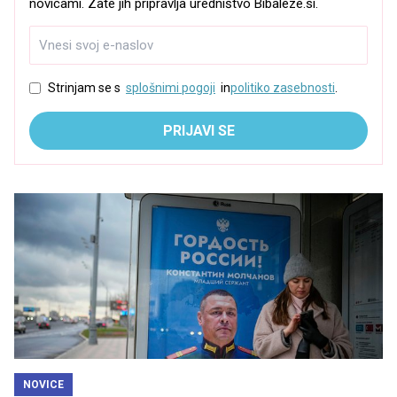
novicami. Zate jih pripravlja uredništvo Bibaleze.si.
Strinjam se s
splošnimi pogoji
in
politiko zasebnosti
.
PRIJAVI SE
NOVICE