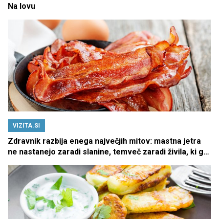
Na lovu
VIZITA.SI
Zdravnik razbija enega največjih mitov: mastna jetra
ne nastanejo zaradi slanine, temveč zaradi živila, ki ga
imamo vsi radi