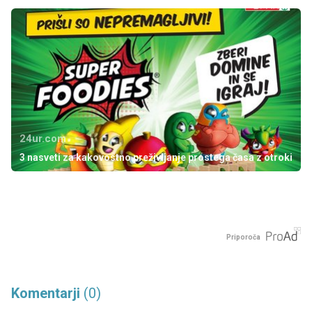
24ur.com
3 nasveti za kakovostno preživljanje prostega časa z otroki
Priporoča
Komentarji
(0)