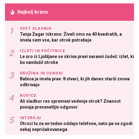
Najbolj brano
SVET SLAVNIH
Tanja Žagar iskreno: Živeli smo na 40 kvadratih, a
imela sem vse, kar otrok potrebuje
IZLETI IN POČITNICE
Le uro iz Ljubljane se skriva pravi naravni čudež: izlet, ki
bo navdušil otroke
DRUŽINA IN ODNOSI
Babica je imela prav: 8 stvari, ki jih danes starši znova
odkrivajo
NOVICE
Ali sladkor res spremeni vedenje otrok? Znanost
ponuja presenetljiv odgovor
INTERVJU
Otroci tu za en teden oddajo telefone, nato pa se zgodi
nekaj nepričakovanega