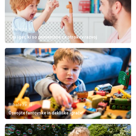
Bibaleze.si
Tipi iger, ki so pomembne za otrokov razvoj
Bibaleze.si
Osvojite fantovske in dekliške igrače!