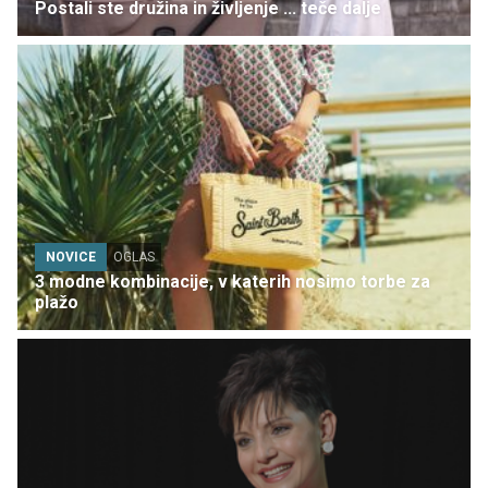
Postali ste družina in življenje ... teče dalje
NOVICE
OGLAS
3 modne kombinacije, v katerih nosimo torbe za
plažo