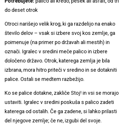
Potrebujete:
palico ali kredo, pesek ali asfalt, od tri
do deset otrok
Otroci narišejo velik krog, ki ga razdelijo na enako
število delov – vsak si izbere svoj kos zemlje, ga
poimenuje (na primer po državah ali mestih) in
označi. Igralec v sredini meče palico in izbere
določeno državo. Otrok, katerega zemlja je bila
izbrana, mora hitro priteči v sredino in se dotakniti
palice. Ostali se medtem razbežijo.
Ko se palice dotakne, zakliče Stoj! in vsi se morajo
ustaviti. Igralec v sredini poskuša s palico zadeti
katerega od ostalih. Če ga zadene, si lahko prilasti
del njegove zemlje; če ne, izgubi del svoje.