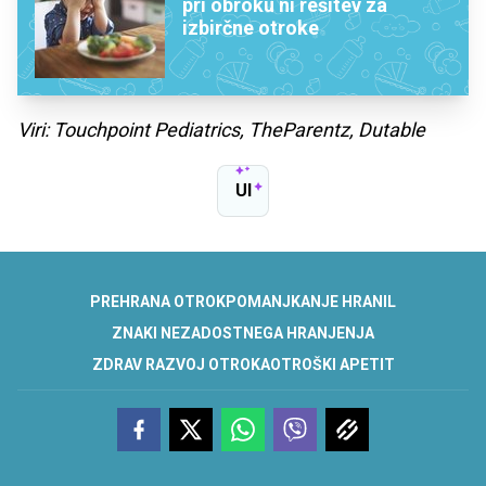
pri obroku ni rešitev za
izbirčne otroke
Viri: Touchpoint Pediatrics, TheParentz, Dutable
UI
PREHRANA OTROK
POMANJKANJE HRANIL
ZNAKI NEZADOSTNEGA HRANJENJA
ZDRAV RAZVOJ OTROKA
OTROŠKI APETIT