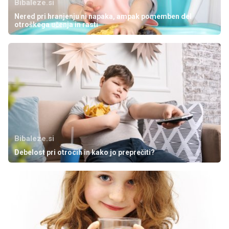
Bibaleze.si
Nered pri hranjenju ni napaka, ampak pomemben del
otroškega učenja in rasti
Bibaleze.si
Debelost pri otrocih in kako jo preprečiti?