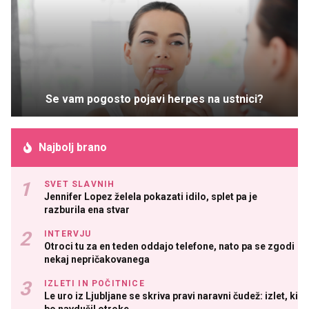
Se vam pogosto pojavi herpes na ustnici?
Najbolj brano
SVET SLAVNIH
Jennifer Lopez želela pokazati idilo, splet pa je
razburila ena stvar
INTERVJU
Otroci tu za en teden oddajo telefone, nato pa se zgodi
nekaj nepričakovanega
IZLETI IN POČITNICE
Le uro iz Ljubljane se skriva pravi naravni čudež: izlet, ki
bo navdušil otroke