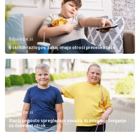
Bibaleze.si
6 skritih razlogov, zakaj imajo otroci preveliko težo
Bibaleze.si
Starši pogosto spregledajo navado, ki povečuje tveganje
za debelost otrok