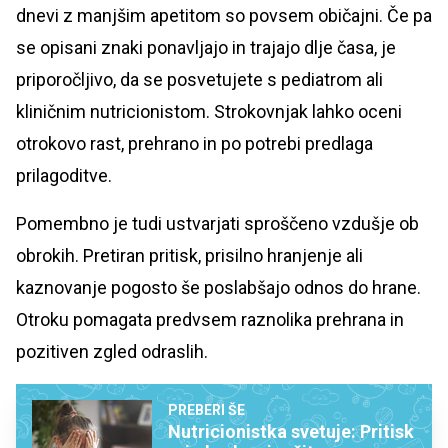
dnevi z manjšim apetitom so povsem običajni. Če pa
se opisani znaki ponavljajo in trajajo dlje časa, je
priporočljivo, da se posvetujete s pediatrom ali
kliničnim nutricionistom. Strokovnjak lahko oceni
otrokovo rast, prehrano in po potrebi predlaga
prilagoditve.
Pomembno je tudi ustvarjati sproščeno vzdušje ob
obrokih. Pretiran pritisk, prisilno hranjenje ali
kaznovanje pogosto še poslabšajo odnos do hrane.
Otroku pomagata predvsem raznolika prehrana in
pozitiven zgled odraslih.
PREBERI ŠE
Nutricionistka svetuje: Pritisk