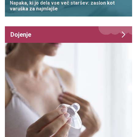
Napaka, ki jo dela vse več staršev: zaslon kot
varuška za najmlajše
Dojenje