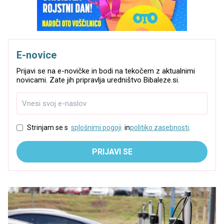
E-novice
Prijavi se na e-novičke in bodi na tekočem z aktualnimi
novicami. Zate jih pripravlja uredništvo Bibaleze.si.
Strinjam se s
splošnimi pogoji
in
politiko zasebnosti
.
PRIJAVI SE