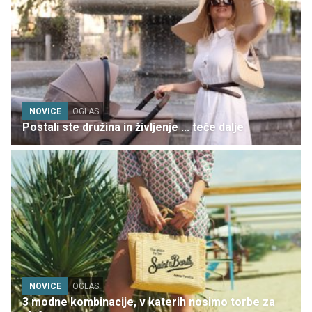
NOVICE
OGLAS
Postali ste družina in življenje ... teče dalje
NOVICE
OGLAS
3 modne kombinacije, v katerih nosimo torbe za