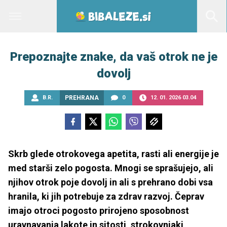
Prepoznajte znake, da vaš otrok ne je
dovolj
B.R.
PREHRANA
0
12. 01. 2026 03.04
Skrb glede otrokovega apetita, rasti ali energije je
med starši zelo pogosta. Mnogi se sprašujejo, ali
njihov otrok poje dovolj in ali s prehrano dobi vsa
hranila, ki jih potrebuje za zdrav razvoj. Čeprav
imajo otroci pogosto prirojeno sposobnost
uravnavanja lakote in sitosti, strokovnjaki