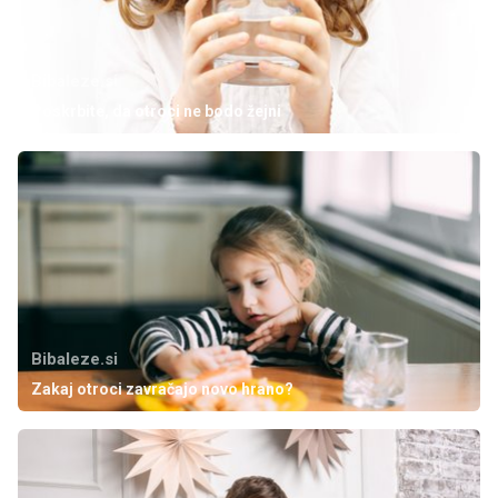
Bibaleze.si
Poskrbite, da otroci ne bodo žejni
Bibaleze.si
Zakaj otroci zavračajo novo hrano?