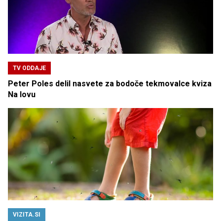
TV ODDAJE
Peter Poles delil nasvete za bodoče tekmovalce kviza
Na lovu
VIZITA.SI