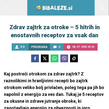
Zdrav zajtrk za otroke – 5 hitrih in
enostavnih receptov za vsak dan
B.R.
PREHRANA
0
08. 07. 2025 03.44
Kaj postreči otrokom za zdrav zajtrk? Z
raznolikimi in hranljivimi recepti bo zajtrk
otrokom veliko bolj privlačen, poleg tega pa jih bo
napolnil z energijo za ves dan. Tukaj je 5 receptov
za okusne in zdrave jutranje obroke, ki
zagotavljajo energijo za obveznosti in igro.