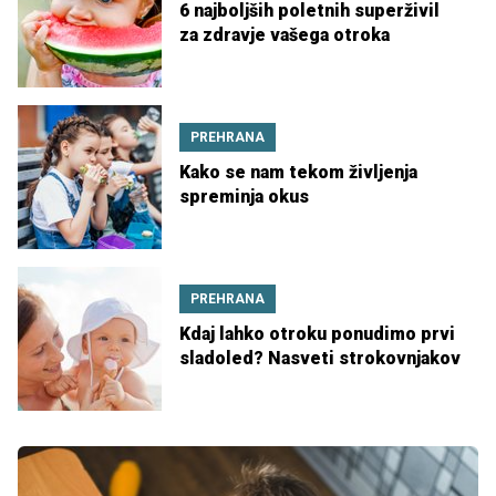
6 najboljših poletnih superživil
za zdravje vašega otroka
PREHRANA
Kako se nam tekom življenja
spreminja okus
PREHRANA
Kdaj lahko otroku ponudimo prvi
sladoled? Nasveti strokovnjakov