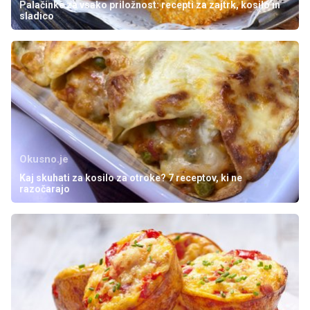
Palačinke za vsako priložnost: recepti za zajtrk, kosilo in
sladico
Okusno.je
Kaj skuhati za kosilo za otroke? 7 receptov, ki ne
razočarajo