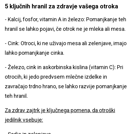
5 ključnih hranil za zdravje vašega otroka
- Kalcij, fosfor, vitamin A in železo: Pomanjkanje teh
hranil se lahko pojavi, če otrok ne je mleka ali mesa.
- Cink: Otroci, ki ne uživajo mesa ali zelenjave, imajo
lahko pomanjkanje cinka.
- Železo, cink in askorbinska kislina (vitamin C): Pri
otrocih, ki jedo predvsem mlečne izdelke in
zavračajo trdno hrano, se lahko razvije pomanjkanje
teh hranil.
Za zdrav zajtrk je ključnega pomena, da otroški
jedilnik vsebuje: