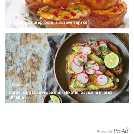
Okusno.je
Top ideje za preproste, a zdrave zajtrke
Okusno.je
Zdravi zajtrki za vroče dni: lahkotni, osvežilni in brez
kuhanja
Priporoča