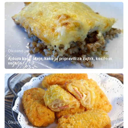
Okusno.je
Ajdova kaša: ideje, kako jo pripraviti za zajtrk, kosilo in
večerjo
Okusno.je