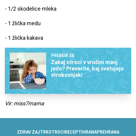
- 1/2 skodelice mleka
- 1 žlička medu
- 1 žlička kakava
PREBERI ŠE
Zakaj otroci v vročini manj
jedo? Preverite, kaj svetujejo
strokovnjaki
Vir: miss7mama
ZDRAV ZAJTRK
OTROCI
RECEPTI
HRANA
PREHRANA