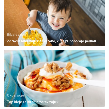
Bibaleze.si
Zdrav in hiter zajtrk za otroke, ki ga priporočajo pediatri
Okusno.je
Top ideje za hiter in zdrav zajtrk