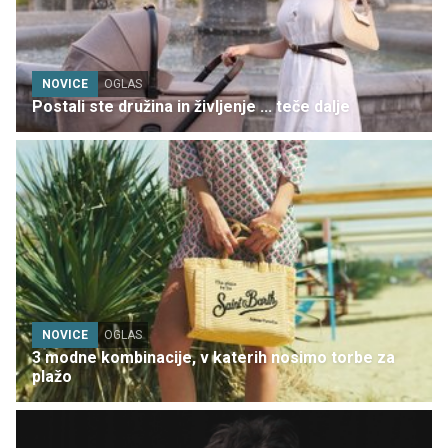
NOVICE
OGLAS
Postali ste družina in življenje ... teče dalje
NOVICE
OGLAS
3 modne kombinacije, v katerih nosimo torbe za
plažo