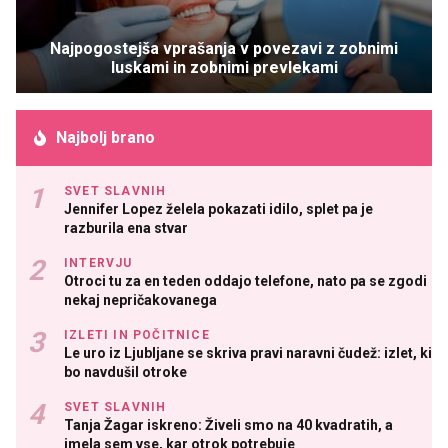
Najpogostejša vprašanja v povezavi z zobnimi
luskami in zobnimi prevlekami
Najbolj brano
SVET SLAVNIH
Jennifer Lopez želela pokazati idilo, splet pa je
razburila ena stvar
INTERVJU
Otroci tu za en teden oddajo telefone, nato pa se zgodi
nekaj nepričakovanega
IZLETI IN POČITNICE
Le uro iz Ljubljane se skriva pravi naravni čudež: izlet, ki
bo navdušil otroke
SVET SLAVNIH
Tanja Žagar iskreno: Živeli smo na 40 kvadratih, a
imela sem vse, kar otrok potrebuje