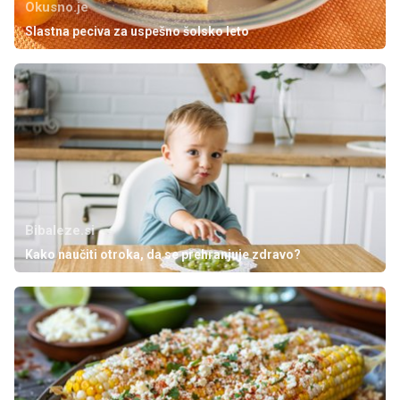
Okusno.je
Slastna peciva za uspešno šolsko leto
Bibaleze.si
Kako naučiti otroka, da se prehranjuje zdravo?