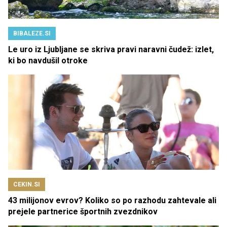
BIBALEZE.SI
Le uro iz Ljubljane se skriva pravi naravni čudež: izlet,
ki bo navdušil otroke
CEKIN.SI
43 milijonov evrov? Koliko so po razhodu zahtevale ali
prejele partnerice športnih zvezdnikov