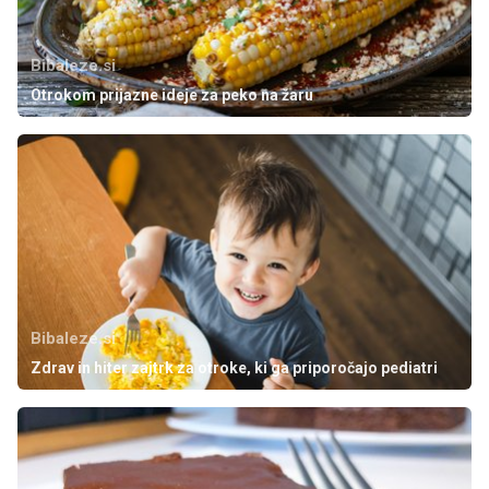
Bibaleze.si
Otrokom prijazne ideje za peko na žaru
Bibaleze.si
Zdrav in hiter zajtrk za otroke, ki ga priporočajo pediatri