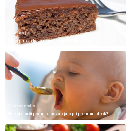
Okusno.je
Hitro pripravljena peciva za prvi šolski dan
Caszazemljo
Na kaj starši pogosto pozabljajo pri prehrani otrok?