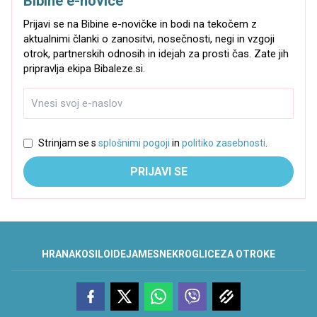
Bibine e-novice
Prijavi se na Bibine e-novičke in bodi na tekočem z
aktualnimi članki o zanositvi, nosečnosti, negi in vzgoji
otrok, partnerskih odnosih in idejah za prosti čas. Zate jih
pripravlja ekipa Bibaleze.si.
Strinjam se s
splošnimi pogoji
in
politiko zasebnosti
.
PRIJAVI SE
HRANA
KOSILO
IDEJA
MESNE
KROGLICE
ZA OTROKE