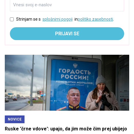
Strinjam se s
splošnimi pogoji
in
politiko zasebnosti
.
PRIJAVI SE
NOVICE
Ruske 'črne vdove': upajo, da jim može čim prej ubijejo