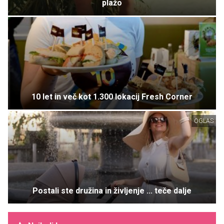
plažo
10 let in več kot 1.300 lokacij Fresh Corner
OGLAS
Postali ste družina in življenje ... teče dalje