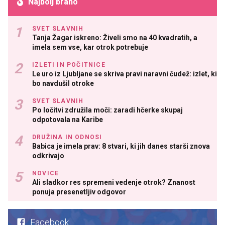
Najbolj brano
SVET SLAVNIH
Tanja Žagar iskreno: Živeli smo na 40 kvadratih, a
imela sem vse, kar otrok potrebuje
IZLETI IN POČITNICE
Le uro iz Ljubljane se skriva pravi naravni čudež: izlet, ki
bo navdušil otroke
SVET SLAVNIH
Po ločitvi združila moči: zaradi hčerke skupaj
odpotovala na Karibe
DRUŽINA IN ODNOSI
Babica je imela prav: 8 stvari, ki jih danes starši znova
odkrivajo
NOVICE
Ali sladkor res spremeni vedenje otrok? Znanost
ponuja presenetljiv odgovor
Facebook