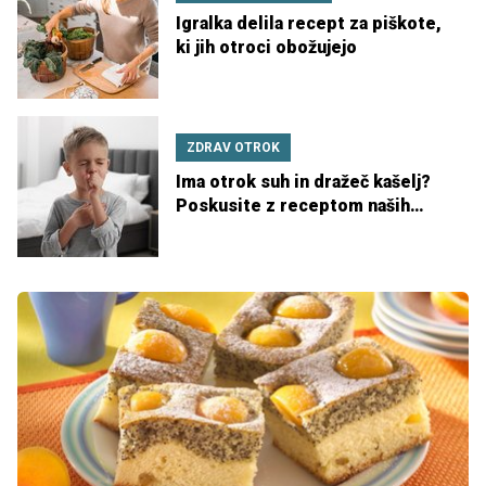
Igralka delila recept za piškote,
ki jih otroci obožujejo
ZDRAV OTROK
Ima otrok suh in dražeč kašelj?
Poskusite z receptom naših
babic