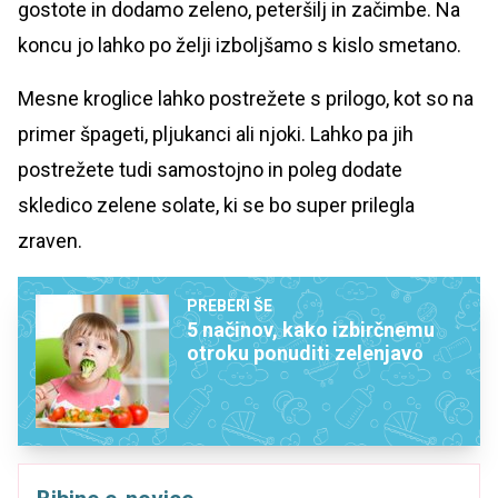
gostote in dodamo zeleno, peteršilj in začimbe. Na
koncu jo lahko po želji izboljšamo s kislo smetano.
Mesne kroglice lahko postrežete s prilogo, kot so na
primer špageti, pljukanci ali njoki. Lahko pa jih
postrežete tudi samostojno in poleg dodate
skledico zelene solate, ki se bo super prilegla
zraven.
PREBERI ŠE
5 načinov, kako izbirčnemu
otroku ponuditi zelenjavo