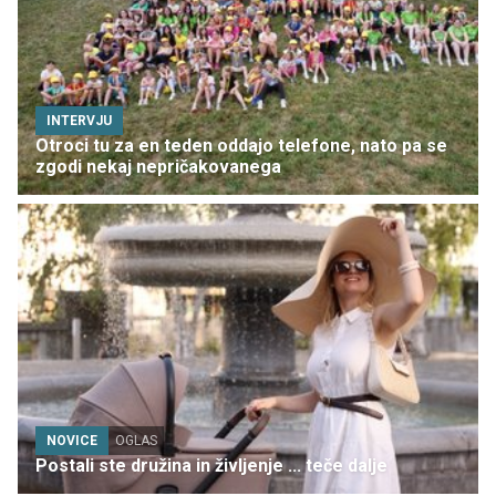
INTERVJU
Otroci tu za en teden oddajo telefone, nato pa se
zgodi nekaj nepričakovanega
NOVICE
OGLAS
Postali ste družina in življenje ... teče dalje