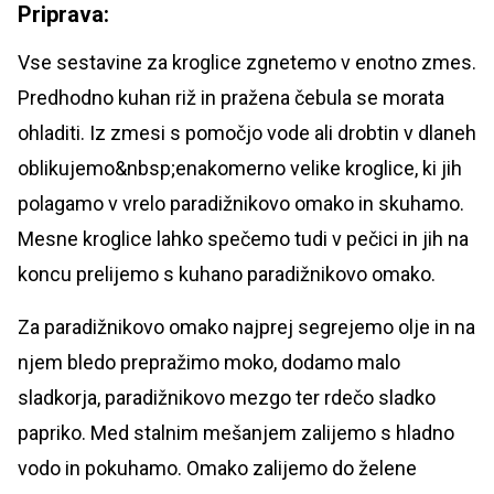
Priprava:
Vse sestavine za kroglice zgnetemo v enotno zmes.
Predhodno kuhan riž in pražena čebula se morata
ohladiti. Iz zmesi s pomočjo vode ali drobtin v dlaneh
oblikujemo&nbsp;enakomerno velike kroglice, ki jih
polagamo v vrelo paradižnikovo omako in skuhamo.
Mesne kroglice lahko spečemo tudi v pečici in jih na
koncu prelijemo s kuhano paradižnikovo omako.
Za paradižnikovo omako najprej segrejemo olje in na
njem bledo prepražimo moko, dodamo malo
sladkorja, paradižnikovo mezgo ter rdečo sladko
papriko. Med stalnim mešanjem zalijemo s hladno
vodo in pokuhamo. Omako zalijemo do želene