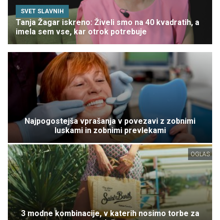
SVET SLAVNIH
Tanja Žagar iskreno: Živeli smo na 40 kvadratih, a
imela sem vse, kar otrok potrebuje
Najpogostejša vprašanja v povezavi z zobnimi
luskami in zobnimi prevlekami
OGLAS
3 modne kombinacije, v katerih nosimo torbe za