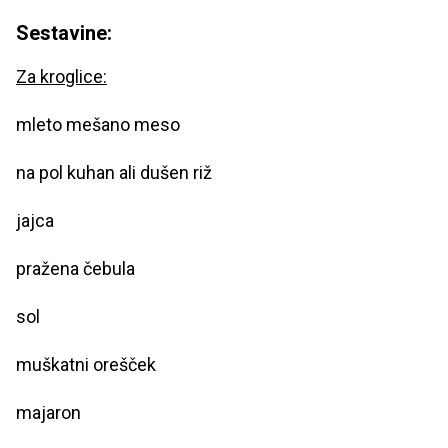
Sestavine:
Za kroglice:
mleto mešano meso
na pol kuhan ali dušen riž
jajca
pražena čebula
sol
muškatni orešček
majaron