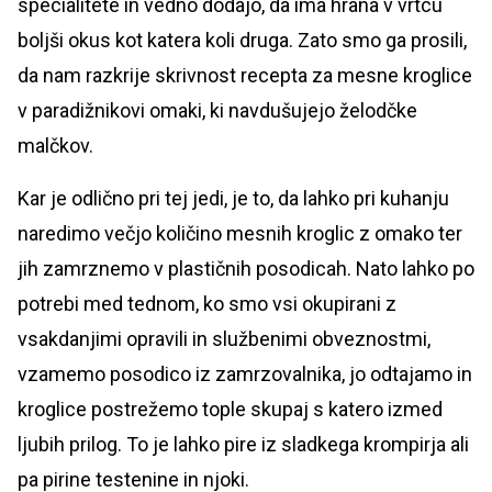
specialitete in vedno dodajo, da ima hrana v vrtcu
boljši okus kot katera koli druga. Zato smo ga prosili,
da nam razkrije skrivnost recepta za mesne kroglice
v paradižnikovi omaki, ki navdušujejo želodčke
malčkov.
Kar je odlično pri tej jedi, je to, da lahko pri kuhanju
naredimo večjo količino mesnih kroglic z omako ter
jih zamrznemo v plastičnih posodicah. Nato lahko po
potrebi med tednom, ko smo vsi okupirani z
vsakdanjimi opravili in službenimi obveznostmi,
vzamemo posodico iz zamrzovalnika, jo odtajamo in
kroglice postrežemo tople skupaj s katero izmed
ljubih prilog. To je lahko pire iz sladkega krompirja ali
pa pirine testenine in njoki.