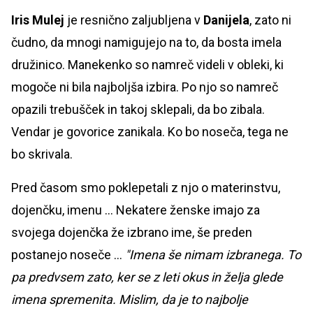
Iris Mulej
je resnično zaljubljena v
Danijela
, zato ni
čudno, da mnogi namigujejo na to, da bosta imela
družinico. Manekenko so namreč videli v obleki, ki
mogoče ni bila najboljša izbira. Po njo so namreč
opazili trebušček in takoj sklepali, da bo zibala.
Vendar je govorice zanikala. Ko bo noseča, tega ne
bo skrivala.
Pred časom smo poklepetali z njo o materinstvu,
dojenčku, imenu ... Nekatere ženske imajo za
svojega dojenčka že izbrano ime, še preden
postanejo noseče ...
"Imena še nimam izbranega. To
pa predvsem zato, ker se z leti okus in želja glede
imena spremenita. Mislim, da je to najbolje