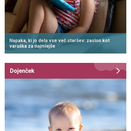
Napaka, ki jo dela vse več staršev: zaslon kot
varuška za najmlajše
Dojenček