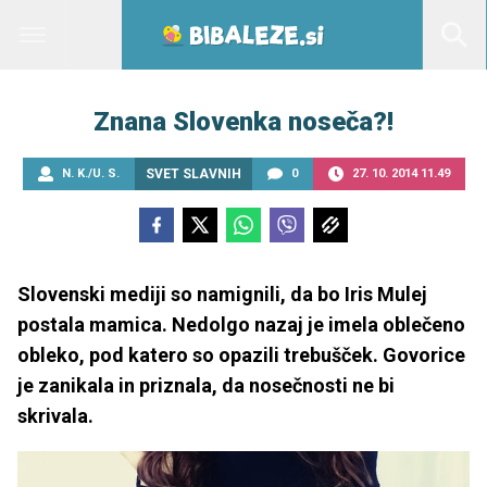
Znana Slovenka noseča?!
N. K./U. S.
SVET SLAVNIH
0
27. 10. 2014 11.49
Slovenski mediji so namignili, da bo Iris Mulej
postala mamica. Nedolgo nazaj je imela oblečeno
obleko, pod katero so opazili trebušček. Govorice
je zanikala in priznala, da nosečnosti ne bi
skrivala.