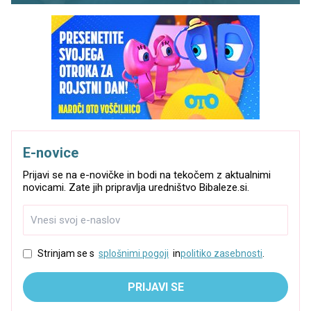
E-novice
Prijavi se na e-novičke in bodi na tekočem z aktualnimi
novicami. Zate jih pripravlja uredništvo Bibaleze.si.
Strinjam se s
splošnimi pogoji
in
politiko zasebnosti
.
PRIJAVI SE