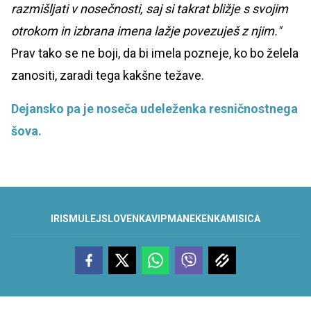
razmišljati v nosečnosti, saj si takrat bližje s svojim
otrokom in izbrana imena lažje povezuješ z njim."
Prav tako se ne boji, da bi imela pozneje, ko bo želela
zanositi, zaradi tega kakšne težave.
Dejansko pa je noseča udeleženka resničnostnega
šova.
IRIS
MULEJ
SLOVENKA
VIP
MANEKENKA
MISICA