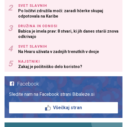
SVET SLAVNIH
Po ločitvi združila moči: zaradi hčerke skupaj
odpotovala na Karibe
DRUŽINA IN ODNOSI
Babica je imela prav: 8 stvari, ki jih danes starši znova
odkrivajo
SVET SLAVNIH
Na Hvaru uživata v zadnjih trenutkih v dvoje
NAJSTNIKI
Zakaj je počitniško delo koristno?
Facebook
Sledite nam na Facebook strani Bibaleze.si
Všečkaj stran