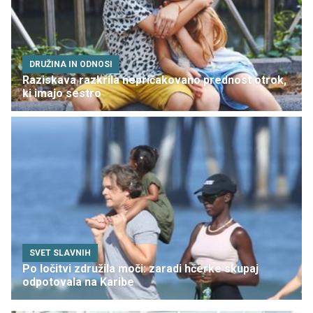
DRUŽINA IN ODNOSI
Raziskava razkrila nepričakovano prednost otrok,
ki imajo sestro
SVET SLAVNIH
Po ločitvi združila moči: zaradi hčerke skupaj
odpotovala na Karibe