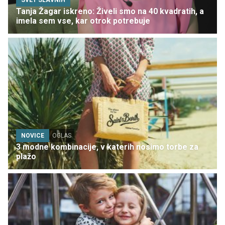
Tanja Žagar iskreno: Živeli smo na 40 kvadratih, a
imela sem vse, kar otrok potrebuje
NOVICE
OGLAS
3 modne kombinacije, v katerih nosimo torbe za
plažo