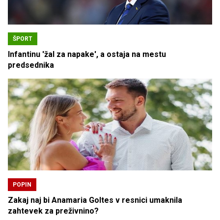
ŠPORT
Infantinu 'žal za napake', a ostaja na mestu
predsednika
POPIN
Zakaj naj bi Anamaria Goltes v resnici umaknila
zahtevek za preživnino?