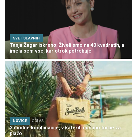
SVET SLAVNIH
Tanja Žagar iskreno: Živeli smo na 40 kvadratih, a
imela sem vse, kar otrok potrebuje
NOVICE
OGLAS
3 modne kombinacije, v katerih nosimo torbe za
plažo