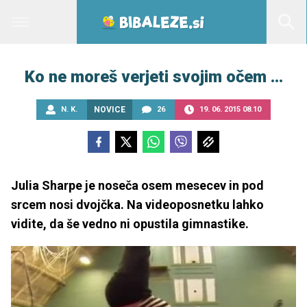
Ko ne moreš verjeti svojim očem …
N. K.
NOVICE
26
19. 06. 2015 08.10
Julia Sharpe je noseča osem mesecev in pod
srcem nosi dvojčka. Na videoposnetku lahko
vidite, da še vedno ni opustila gimnastike.