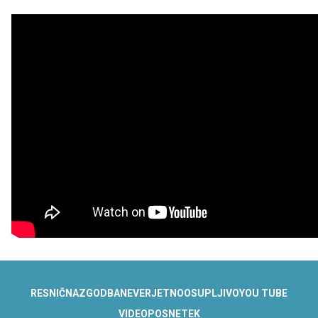
RESNIČNA
ZGODBA
NEVERJETNO
OSUPLJIVO
YOU TUBE
VIDEO
POSNETEK