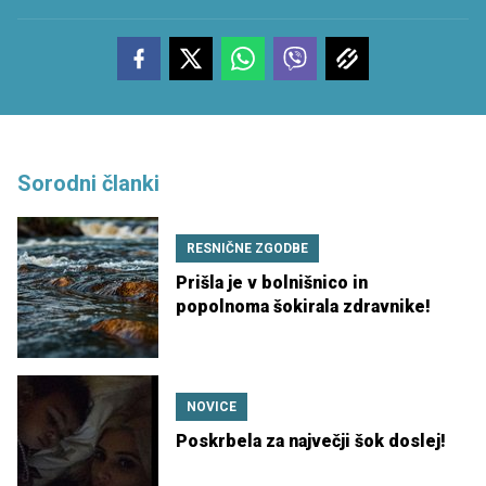
Sorodni članki
RESNIČNE ZGODBE
Prišla je v bolnišnico in
popolnoma šokirala zdravnike!
NOVICE
Poskrbela za največji šok doslej!