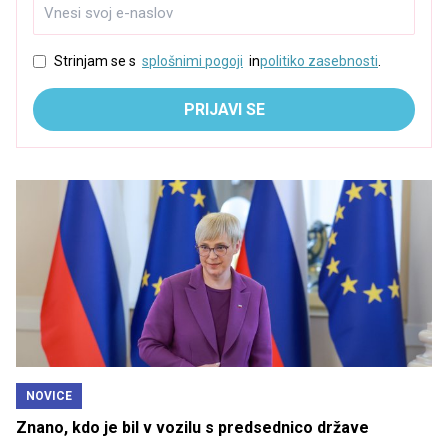
Strinjam se s
splošnimi pogoji
in
politiko zasebnosti
.
PRIJAVI SE
NOVICE
Znano, kdo je bil v vozilu s predsednico države