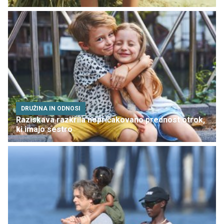
DRUŽINA IN ODNOSI
Raziskava razkrila nepričakovano prednost otrok,
ki imajo sestro