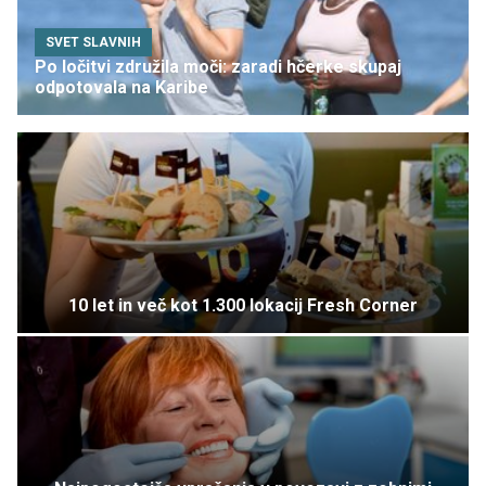
SVET SLAVNIH
Po ločitvi združila moči: zaradi hčerke skupaj
odpotovala na Karibe
10 let in več kot 1.300 lokacij Fresh Corner