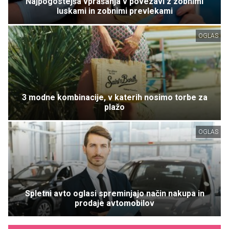
Najpogostejša vprašanja v povezavi z zobnimi
luskami in zobnimi prevlekami
OGLAS
3 modne kombinacije, v katerih nosimo torbe za
plažo
OGLAS
Spletni avto oglasi spreminjajo način nakupa in
prodaje avtomobilov