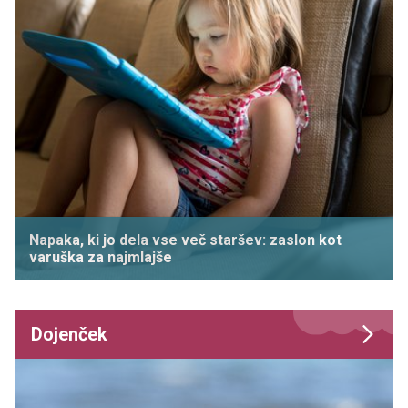
Napaka, ki jo dela vse več staršev: zaslon kot
varuška za najmlajše
Dojenček