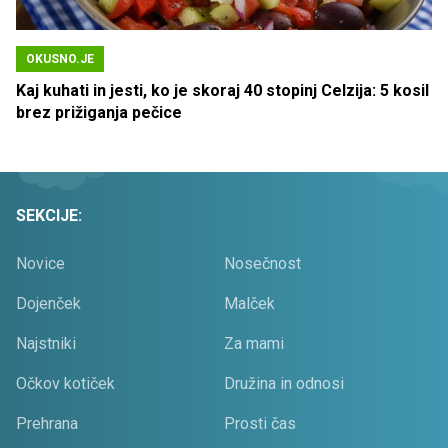
OKUSNO.JE
Kaj kuhati in jesti, ko je skoraj 40 stopinj Celzija: 5 kosil
brez prižiganja pečice
SEKCIJE:
Novice
Nosečnost
Dojenček
Malček
Najstniki
Za mami
Očkov kotiček
Družina in odnosi
Prehrana
Prosti čas