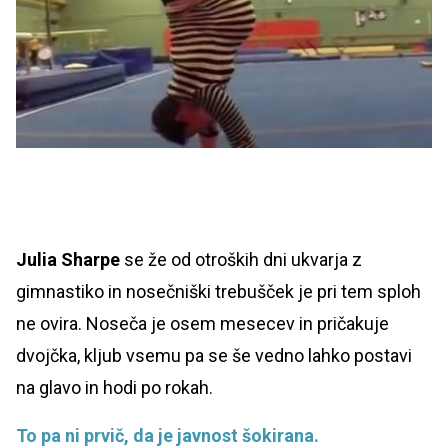
Julia Sharpe
se že od otroških dni ukvarja z
gimnastiko in nosečniški trebušček je pri tem sploh
ne ovira. Noseča je osem mesecev in pričakuje
dvojčka, kljub vsemu pa se še vedno lahko postavi
na glavo in hodi po rokah.
To pa ni prvič, da je javnost šokirana.