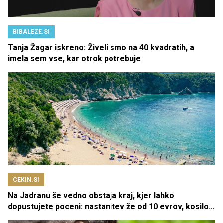
BIBALEZE.SI
Tanja Žagar iskreno: Živeli smo na 40 kvadratih, a
imela sem vse, kar otrok potrebuje
CEKIN.SI
Na Jadranu še vedno obstaja kraj, kjer lahko
dopustujete poceni: nastanitev že od 10 evrov, kosilo
za pet evrov