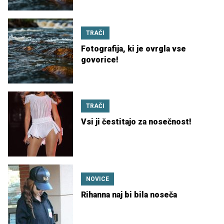
TRAČI
Fotografija, ki je ovrgla vse
govorice!
TRAČI
Vsi ji čestitajo za nosečnost!
NOVICE
Rihanna naj bi bila noseča