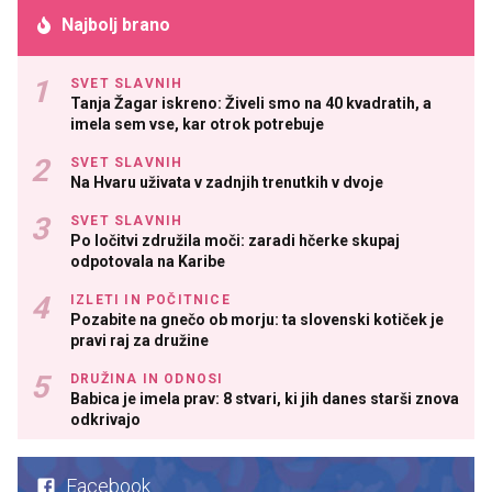
Najbolj brano
SVET SLAVNIH
Tanja Žagar iskreno: Živeli smo na 40 kvadratih, a
imela sem vse, kar otrok potrebuje
SVET SLAVNIH
Na Hvaru uživata v zadnjih trenutkih v dvoje
SVET SLAVNIH
Po ločitvi združila moči: zaradi hčerke skupaj
odpotovala na Karibe
IZLETI IN POČITNICE
Pozabite na gnečo ob morju: ta slovenski kotiček je
pravi raj za družine
DRUŽINA IN ODNOSI
Babica je imela prav: 8 stvari, ki jih danes starši znova
odkrivajo
Facebook