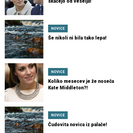
skačejo od veselja!
NOVICE
Še nikoli ni bila tako lepa!
NOVICE
Koliko mesecev je že noseča
Kate Middleton?!
NOVICE
Čudovita novica iz palače!