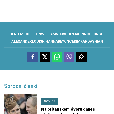
KATE
MIDDLETON
WILLIAM
VOJVODINJA
PRINC
GEORGE
ALEXANDER
LOUIS
RIHANNA
BEYONCE
KIM
KARDASHIAN
Sorodni članki
NOVICE
Na britanskem dvoru danes