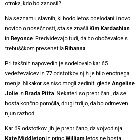
otroka, kdo bo zanosil?
Na seznamu slavnih, ki bodo letos obelodanili novo
novico o nosečnosti, sta se znašli
Kim Kardashian
in
Beyonce
. Predvidevajo tudi, da bo oboževalce s
trebuščkom presenetila
Rihanna
.
Pri takšnih napovedih je sodelovalo kar 65
vedeževalcev in 77 odstotkov njih je bilo enotnega
menja. Nikakor se niso mogli zediniti glede
Angeline
Jolie
in
Brada Pitta
. Nekateri so prepričani, da se
bosta končno poročila, drugi trdijo, da bo odmeven
njun razhod.
Kar 69 odstotkov jih je prepričano, da vojvodinja
Kate Middleton
in princ
William
letos ne bosta