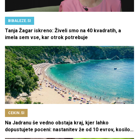
BIBALEZE.SI
Tanja Žagar iskreno: Živeli smo na 40 kvadratih, a
imela sem vse, kar otrok potrebuje
CEKIN.SI
Na Jadranu še vedno obstaja kraj, kjer lahko
dopustujete poceni: nastanitev že od 10 evrov, kosilo
za pet evrov