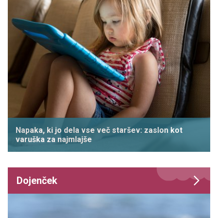
Napaka, ki jo dela vse več staršev: zaslon kot
varuška za najmlajše
Dojenček