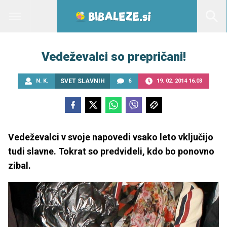
Vedeževalci so prepričani!
N. K.
SVET SLAVNIH
6
19. 02. 2014 16.03
Vedeževalci v svoje napovedi vsako leto vključijo
tudi slavne. Tokrat so predvideli, kdo bo ponovno
zibal.