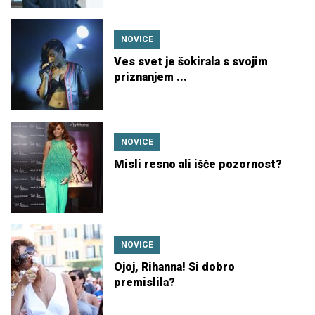
NOVICE
Ves svet je šokirala s svojim
priznanjem ...
NOVICE
Misli resno ali išče pozornost?
NOVICE
Ojoj, Rihanna! Si dobro
premislila?