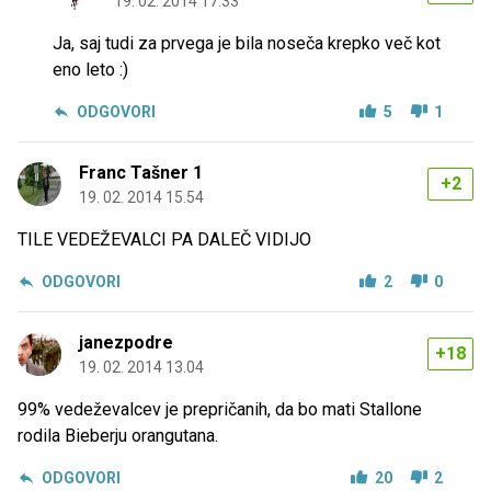
19. 02. 2014 17.33
Ja, saj tudi za prvega je bila noseča krepko več kot
eno leto :)
ODGOVORI
5
1
Franc Tašner 1
+2
19. 02. 2014 15.54
TILE VEDEŽEVALCI PA DALEČ VIDIJO
ODGOVORI
2
0
janezpodre
+18
19. 02. 2014 13.04
99% vedeževalcev je prepričanih, da bo mati Stallone
rodila Bieberju orangutana.
ODGOVORI
20
2