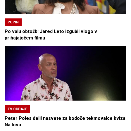
POPIN
Po valu obtožb: Jared Leto izgubil vlogo v
prihajajočem filmu
TV ODDAJE
Peter Poles delil nasvete za bodoče tekmovalce kviza
Na lovu