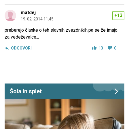
matdej
+13
19. 02. 2014 11.45
preberejo članke o teh slavnih zvezdnikih,pa se že imajo
za vedeževalce...
ODGOVORI
13
0
Šola in splet