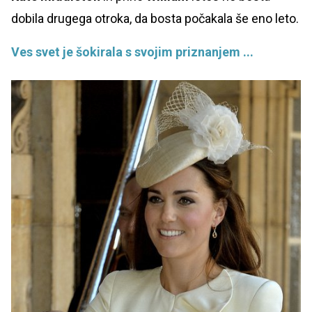
dobila drugega otroka, da bosta počakala še eno leto.
Ves svet je šokirala s svojim priznanjem ...