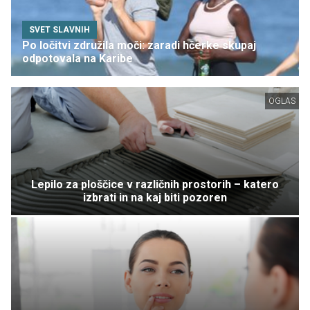
SVET SLAVNIH
Po ločitvi združila moči: zaradi hčerke skupaj
odpotovala na Karibe
OGLAS
Lepilo za ploščice v različnih prostorih – katero
izbrati in na kaj biti pozoren