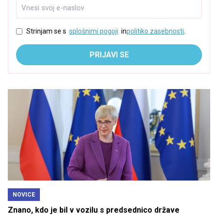
Strinjam se s
splošnimi pogoji
in
politiko zasebnosti
.
PRIJAVI SE
NOVICE
Znano, kdo je bil v vozilu s predsednico države