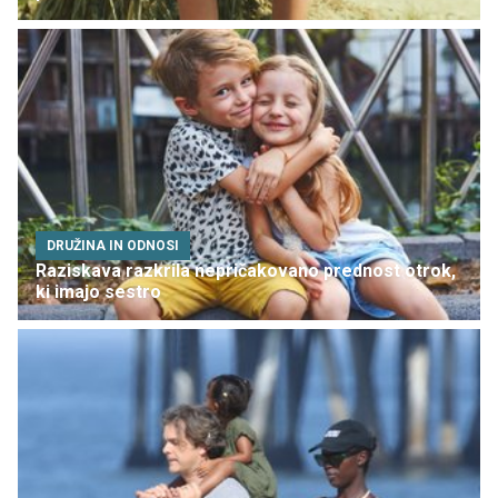
DRUŽINA IN ODNOSI
Raziskava razkrila nepričakovano prednost otrok,
ki imajo sestro