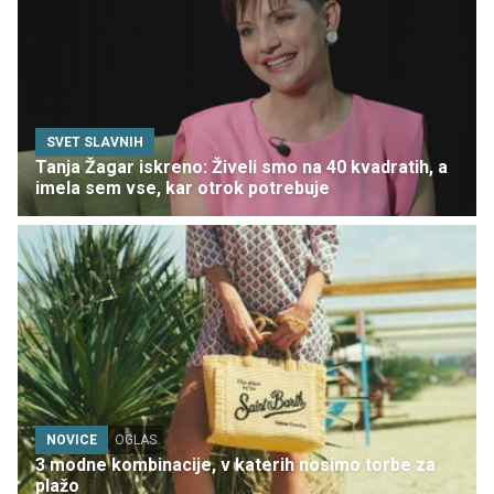
SVET SLAVNIH
Tanja Žagar iskreno: Živeli smo na 40 kvadratih, a
imela sem vse, kar otrok potrebuje
NOVICE
OGLAS
3 modne kombinacije, v katerih nosimo torbe za
plažo