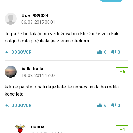
User989034
06. 03. 2015 00.01
Te pa že bo tak če so vedeževalci rekli. Oni že vejo kak
dolgo bosta počakala še z enim otrokom.
ODGOVORI
0
0
balla balla
+6
19. 02. 2014 17.07
kak ce pa ste pisali da je kate že noseča in da bo rodila
konc leta
ODGOVORI
6
0
nonna
+4