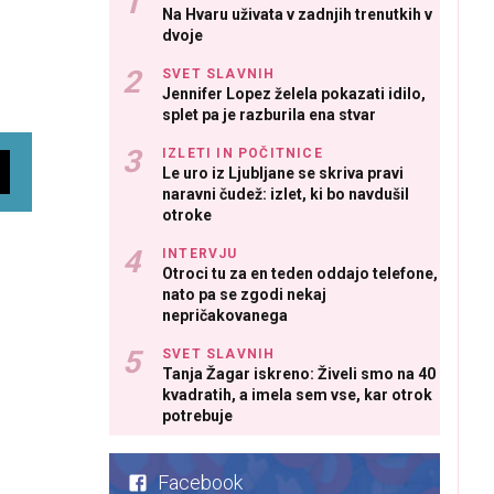
Na Hvaru uživata v zadnjih trenutkih v
dvoje
SVET SLAVNIH
Jennifer Lopez želela pokazati idilo,
splet pa je razburila ena stvar
IZLETI IN POČITNICE
Le uro iz Ljubljane se skriva pravi
naravni čudež: izlet, ki bo navdušil
otroke
INTERVJU
Otroci tu za en teden oddajo telefone,
nato pa se zgodi nekaj
nepričakovanega
SVET SLAVNIH
Tanja Žagar iskreno: Živeli smo na 40
kvadratih, a imela sem vse, kar otrok
potrebuje
Facebook