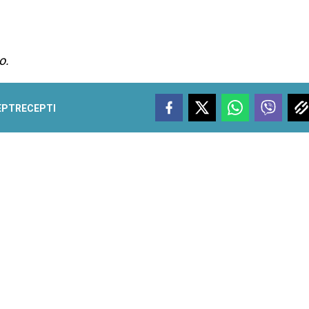
o.
EPT
RECEPTI