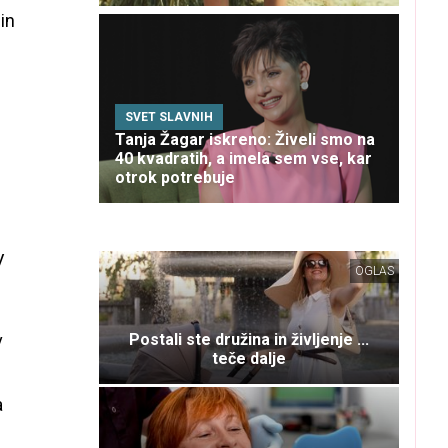
in
SVET SLAVNIH
Tanja Žagar iskreno: Živeli smo na
40 kvadratih, a imela sem vse, kar
otrok potrebuje
V
OGLAS
v
Postali ste družina in življenje ...
teče dalje
a