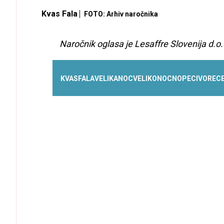
Kvas Fala
FOTO: Arhiv naročnika
Naročnik oglasa je Lesaffre Slovenija d.o.
KVAS
FALA
VELIKA
NOC
VELIKONOCNO
PECIVO
REC