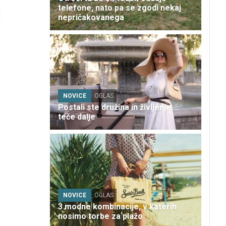
telefone, nato pa se zgodi nekaj
nepričakovanega
NOVICE
OGLAS
Postali ste družina in življenje ...
teče dalje
NOVICE
OGLAS
3 modne kombinacije, v katerih
nosimo torbe za plažo