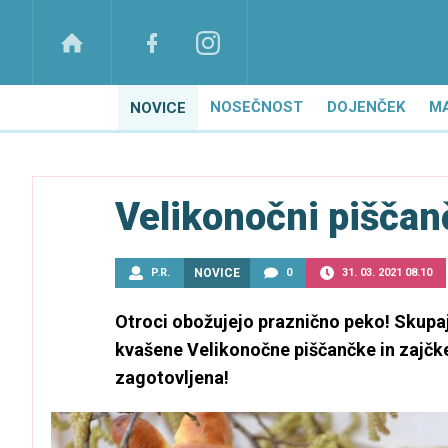
NOSEČNOST
DOJENČEK
M
NOVICE
Velikonočni piščanč
P.R.
NOVICE
0
31. 03. 2021 08.10
Otroci obožujejo praznično peko! Skupaj 
kvašene Velikonočne piščančke in zajčke
zagotovljena!