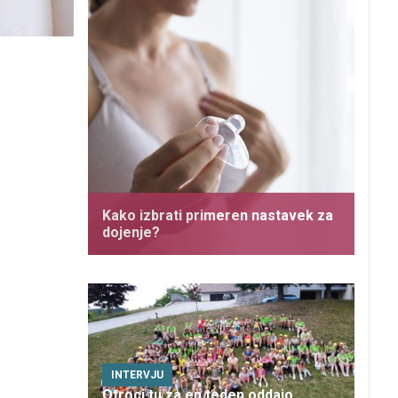
Kako izbrati primeren nastavek za
dojenje?
INTERVJU
Otroci tu za en teden oddajo