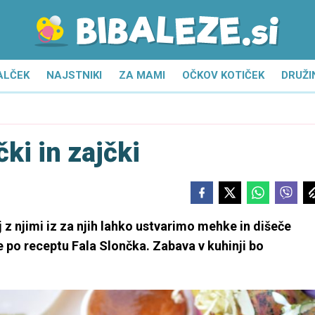
ALČEK
NAJSTNIKI
ZA MAMI
OČKOV KOTIČEK
DRUŽI
ki in zajčki
z njimi iz za njih lahko ustvarimo mehke in dišeče
 po receptu Fala Slončka. Zabava v kuhinji bo