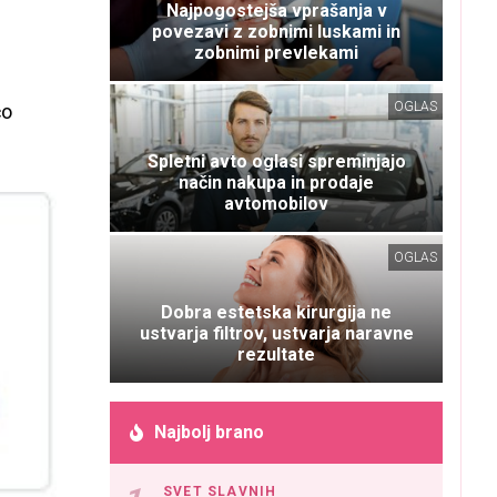
Najpogostejša vprašanja v
povezavi z zobnimi luskami in
zobnimi prevlekami
OGLAS
čo
Spletni avto oglasi spreminjajo
način nakupa in prodaje
avtomobilov
OGLAS
Dobra estetska kirurgija ne
ustvarja filtrov, ustvarja naravne
rezultate
Najbolj brano
SVET SLAVNIH