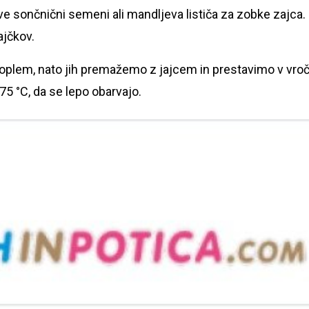
 sončnični semeni ali mandljeva lističa za zobke zajca.
ajčkov.
toplem, nato jih premažemo z jajcem in prestavimo v vro
75 °C, da se lepo obarvajo.