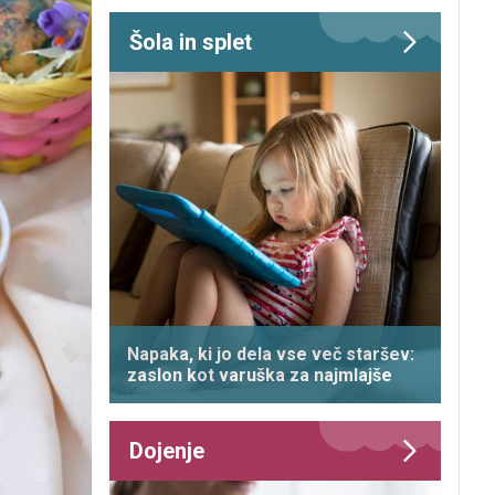
Šola in splet
Napaka, ki jo dela vse več staršev:
zaslon kot varuška za najmlajše
Dojenje