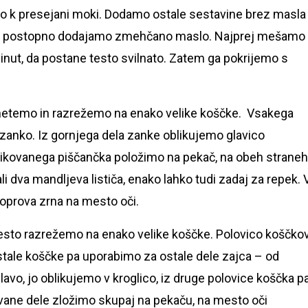
mo k presejani moki. Dodamo ostale sestavine brez masla 
 postopno dodajamo zmehčano maslo. Najprej mešamo
minut, da postane testo svilnato. Zatem ga pokrijemo s
gnetemo in razrežemo na enako velike koščke. Vsakega
 zanko. Iz gornjega dela zanke oblikujemo glavico
blikovanega piščančka položimo na pekač, na obeh straneh
i dva mandljeva lističa, enako lahko tudi zadaj za repek. 
poprova zrna na mesto oči.
Testo razrežemo na enako velike koščke. Polovico koščko
stale koščke pa uporabimo za ostale dele zajca – od
vo, jo oblikujemo v kroglico, iz druge polovice koščka p
ovane dele zložimo skupaj na pekaču, na mesto oči