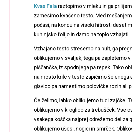
Kvas Fala
raztopimo v mleku in ga prilije
zamesimo kvašeno testo. Med mešanjem
počasi, na koncu na visoki hitrosti deset 
kuhinjsko folijo in damo na toplo vzhajati.
Vzhajano testo stresemo na pult, ga pre
oblikujemo v svaljek, tega pa zapletemo v
piščančka, iz spodnjega pa repek. Tako o
na mesto krilc v testo zapičimo še enega al
glavico pa namestimo polovičke rozin ali 
Če želimo, lahko oblikujemo tudi zajčke. 
oblikujemo v kroglico za trebušček. Vse o
vsakega koščka najprej odrežemo del za gla
oblikujemo ušesi, nogici in smrček. Oblik