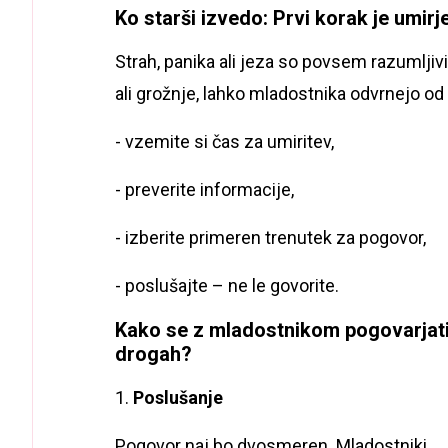
Ko starši izvedo: Prvi korak je umirj
Strah, panika ali jeza so povsem razumljivi
ali grožnje, lahko mladostnika odvrnejo o
- vzemite si čas za umiritev,
- preverite informacije,
- izberite primeren trenutek za pogovor,
- poslušajte – ne le govorite.
Kako se z mladostnikom pogovarjati
drogah?
1.
Poslušanje
Pogovor naj bo dvosmeren. Mladostniki