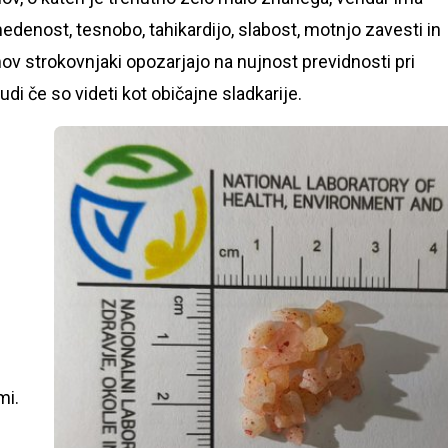
enost, tesnobo, tahikardijo, slabost, motnjo zavesti in
v strokovnjaki opozarjajo na nujnost previdnosti pri
udi če so videti kot običajne sladkarije.
mi.