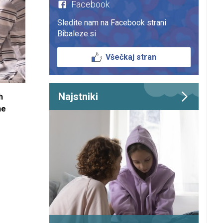
Facebook
Sledite nam na Facebook strani
Bibaleze.si
Všečkaj stran
Najstniki
h
ne