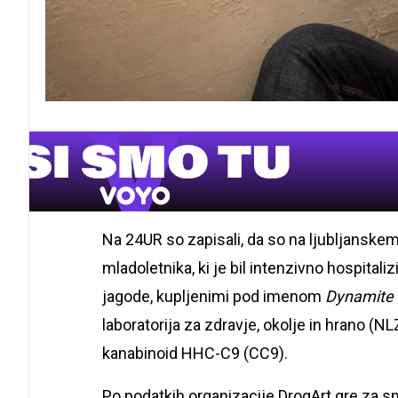
Na 24UR so zapisali, da so na ljubljanske
mladoletnika, ki je bil intenzivno hospitali
jagode, kupljenimi pod imenom
Dynamite
laboratorija za zdravje, okolje in hrano (NL
kanabinoid HHC-C9 (CC9).
Po podatkih organizacije DrogArt gre za sn