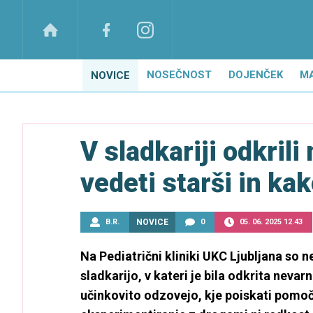
NOSEČNOST
DOJENČEK
M
NOVICE
V sladkariji odkril
vedeti starši in ka
B.R.
NOVICE
0
05. 06. 2025 12.43
Na Pediatrični kliniki UKC Ljubljana so 
sladkarijo, v kateri je bila odkrita neva
učinkovito odzovejo, kje poiskati pomoč